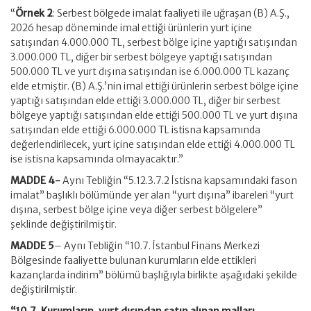
“
Örnek 2
: Serbest bölgede imalat faaliyeti ile uğraşan (B) A.Ş.,
2026 hesap döneminde imal ettiği ürünlerin yurt içine
satışından 4.000.000 TL, serbest bölge içine yaptığı satışından
3.000.000 TL, diğer bir serbest bölgeye yaptığı satışından
500.000 TL ve yurt dışına satışından ise 6.000.000 TL kazanç
elde etmiştir. (B) A.Ş.’nin imal ettiği ürünlerin serbest bölge içine
yaptığı satışından elde ettiği 3.000.000 TL, diğer bir serbest
bölgeye yaptığı satışından elde ettiği 500.000 TL ve yurt dışına
satışından elde ettiği 6.000.000 TL istisna kapsamında
değerlendirilecek, yurt içine satışından elde ettiği 4.000.000 TL
ise istisna kapsamında olmayacaktır.”
MADDE 4-
Aynı Tebliğin “5.12.3.7.2 İstisna kapsamındaki fason
imalat” başlıklı bölümünde yer alan “yurt dışına” ibareleri “yurt
dışına, serbest bölge içine veya diğer serbest bölgelere”
şeklinde değiştirilmiştir.
MADDE 5
– Aynı Tebliğin “10.7. İstanbul Finans Merkezi
Bölgesinde faaliyette bulunan kurumların elde ettikleri
kazançlarda indirim” bölümü başlığıyla birlikte aşağıdaki şekilde
değiştirilmiştir.