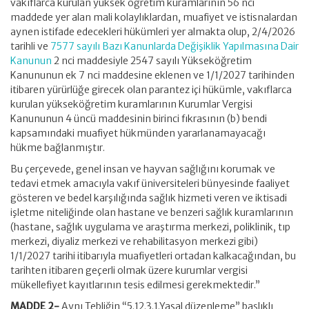
vakıflarca kurulan yüksek öğretim kuramlarının 56 nci
maddede yer alan mali kolaylıklardan, muafiyet ve istisnalardan
aynen istifade edecekleri hükümleri yer almakta olup, 2/4/2026
tarihli ve
7577 sayılı Bazı Kanunlarda Değişiklik Yapılmasına Dair
Kanunun
2 nci maddesiyle 2547 sayılı Yükseköğretim
Kanununun ek 7 nci maddesine eklenen ve 1/1/2027 tarihinden
itibaren yürürlüğe girecek olan parantez içi hükümle, vakıflarca
kurulan yükseköğretim kuramlarının Kurumlar Vergisi
Kanununun 4 üncü maddesinin birinci fıkrasının (b) bendi
kapsamındaki muafiyet hükmünden yararlanamayacağı
hükme bağlanmıştır.
Bu çerçevede, genel insan ve hayvan sağlığını korumak ve
tedavi etmek amacıyla vakıf üniversiteleri bünyesinde faaliyet
gösteren ve bedel karşılığında sağlık hizmeti veren ve iktisadi
işletme niteliğinde olan hastane ve benzeri sağlık kuramlarının
(hastane, sağlık uygulama ve araştırma merkezi, poliklinik, tıp
merkezi, diyaliz merkezi ve rehabilitasyon merkezi gibi)
1/1/2027 tarihi itibarıyla muafiyetleri ortadan kalkacağından, bu
tarihten itibaren geçerli olmak üzere kurumlar vergisi
mükellefiyet kayıtlarının tesis edilmesi gerekmektedir.”
MADDE 2-
Aynı Tebliğin “5.12.3.1.Yasal düzenleme” başlıklı