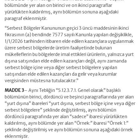
bölümünde yer alan on birinci ve on ikinci paragraflar
yürürlükten kaldırılmış, aynı bölümün sonuna aşağıdaki
paragraf eklenmiştir.
“Serbest Bölgeler Kanununun geçici 3 üncü maddesinin ikinci
fıkrasının (a) bendinde 7577 sayılı Kanunla yapılan değişiklikle,
1/1/2026 tarihinden itibaren elde edilen kazançlara uygulanmak
üzere serbest bölgelerde üretim faaliyetinde bulunan
mükelleflerin bu bölgelerde imal ettikleri ürünlerin, yalnızca yurt
dışına satışından elde edilen kazançları değil, aynı zamanda
serbest bölge içine veya diğer serbest bölgelere yapılan
satışından elde edilen kazançları da gelir veya kurumlar
vergisinden müstesna tutulacaktır.”
MADDE 3
– Aynı Tebliğin “5.12.3.7.1. Genel olarak” başlıklı
bölümünün birinci, dördüncü ve beşinci paragraflarında yer alan
“yurt dışına” ibareleri “yurt dışına, serbest bölge içine veya diğer
serbest bölgelere” şeklinde değiştirilmiş, aynı bölümün
dördüncü paragrafında yer alan “sadece” ibaresi yürürlükten
kaldırılmış, aynı bölümde yer alan “Örnek:” ibaresi “Örnek 1:”
şeklinde değiştirilmiş ve aynı bölümün sonuna aşağıdaki örnek
eklenmiştir.