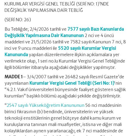
KURUMLAR VERGİSİ GENEL TEBLİĞİ (SERİ NO: 1)’NDE
DEĞİŞİKLİK YAPILMASINA DAİR TEBLİĞ
(SERİ NO: 26)
Bu Tebliğde; 2/4/2026 tarihli ve
7577 sayılı Bazı Kanunlarda
Değişiklik Yapılmasına Dair Kanununun
2 nci ve 4 üncü
maddeleri ve 21/5/2026 tarihli ve 7582 sayılı Kanunun 7 nci, 8
inci ve 9 uncu maddeleri ile
5520 sayılı Kurumlar Vergisi
Kanununda
yapılan düzenlemelere ilişkin açıklamalara yer
verilmekte olup, 1 seri no.lu Kurumlar Vergisi Genel Tebliğinde
ilgili bölümler itibarıyla aşağıdaki değişiklikler yapılmıştır.
MADDE 1
– 3/4/2007 tarihli ve 26482 sayılı Resmî Gazete’de
yayımlanan
Kurumlar Vergisi Genel Tebliği (Seri No: 1)
‘nin
“4.2.1. Vakıf üniversiteleri bünyesinde faaliyet gösteren sağlık
kurumlan” başlıklı bölümü aşağıdaki şekilde değiştirilmiştir.
“
2547 sayılı Yükseköğretim Kanununun
56 nci maddesinin
birinci fıkrasının (b) bendinde, üniversitelerin ve yüksek
teknoloji enstitülerinin genel bütçeye dahil kamu kurum ve
kuruluşlarına tanınan mali muafiyetler, istisna ve diğer mali
kolaylıklardan aynen yararlanacağı; ek 7 nci maddesinde de