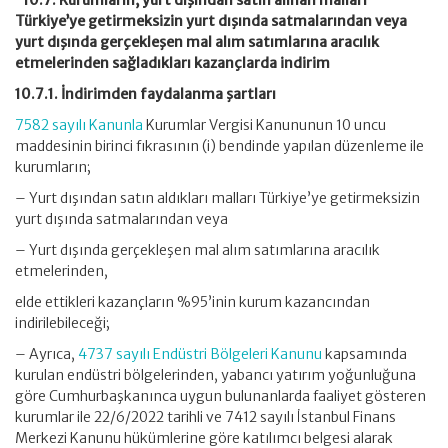
“10.7. Kurumların, yurt dışından satın alınan malları
Türkiye’ye getirmeksizin yurt dışında satmalarından veya
yurt dışında gerçekleşen mal alım satımlarına aracılık
etmelerinden sağladıkları kazançlarda indirim
10.7.1. İndirimden faydalanma şartları
7582 sayılı Kanunla
Kurumlar Vergisi Kanununun 10 uncu
maddesinin birinci fıkrasının (i) bendinde yapılan düzenleme ile
kurumların;
– Yurt dışından satın aldıkları malları Türkiye’ye getirmeksizin
yurt dışında satmalarından veya
– Yurt dışında gerçekleşen mal alım satımlarına aracılık
etmelerinden,
elde ettikleri kazançların %95’inin kurum kazancından
indirilebileceği;
– Ayrıca,
4737 sayılı Endüstri Bölgeleri Kanunu
kapsamında
kurulan endüstri bölgelerinden, yabancı yatırım yoğunluğuna
göre Cumhurbaşkanınca uygun bulunanlarda faaliyet gösteren
kurumlar ile 22/6/2022 tarihli ve 7412 sayılı İstanbul Finans
Merkezi Kanunu hükümlerine göre katılımcı belgesi alarak