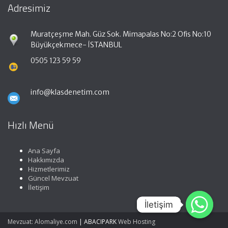
Adresimiz
Muratçeşme Mah. Güz Sok. Mimapalas No:2 Ofis No:10
Büyükçekmece- İSTANBUL
0505 123 59 59
info@klasdenetim.com
Hızlı Menü
Ana Sayfa
Hakkımızda
Hizmetlerimiz
Güncel Mevzuat
İletişim
İletişim
İletişim
Mevzuat: Alomaliye.com
|
ABACIPARK
Web Hosting