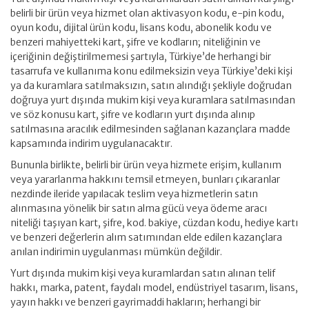
belirli bir ürün veya hizmet olan aktivasyon kodu, e-pin kodu,
oyun kodu, dijital ürün kodu, lisans kodu, abonelik kodu ve
benzeri mahiyetteki kart, şifre ve kodların; niteliğinin ve
içeriğinin değiştirilmemesi şartıyla, Türkiye’de herhangi bir
tasarrufa ve kullanıma konu edilmeksizin veya Türkiye’deki kişi
ya da kuramlara satılmaksızın, satın alındığı şekliyle doğrudan
doğruya yurt dışında mukim kişi veya kuramlara satılmasından
ve söz konusu kart, şifre ve kodların yurt dışında alınıp
satılmasına aracılık edilmesinden sağlanan kazançlara madde
kapsamında indirim uygulanacaktır.
Bununla birlikte, belirli bir ürün veya hizmete erişim, kullanım
veya yararlanma hakkını temsil etmeyen, bunları çıkaranlar
nezdinde ileride yapılacak teslim veya hizmetlerin satın
alınmasına yönelik bir satın alma gücü veya ödeme aracı
niteliği taşıyan kart, şifre, kod. bakiye, cüzdan kodu, hediye kartı
ve benzeri değerlerin alım satımından elde edilen kazançlara
anılan indirimin uygulanması mümkün değildir.
Yurt dışında mukim kişi veya kuramlardan satın alınan telif
hakkı, marka, patent, faydalı model, endüstriyel tasarım, lisans,
yayın hakkı ve benzeri gayrimaddi hakların; herhangi bir