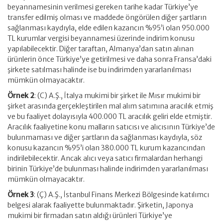
beyannamesinin verilmesi gereken tarihe kadar Türkiye’ye
transfer edilmiş olması ve maddede öngörülen diğer şartların
sağlanması kaydıyla, elde edilen kazancın %95’i olan 950.000
TL kurumlar vergisi beyannamesi üzerinde indirim konusu
yapılabilecektir. Diğer taraftan, Almanya’dan satın alınan
ürünlerin önce Türkiye’ye getirilmesi ve daha sonra Fransa’daki
şirkete satılması halinde ise bu indirimden yararlanılması
mümkün olmayacaktır.
Örnek 2
: (C) A.Ş., İtalya mukimi bir şirket ile Mısır mukimi bir
şirket arasında gerçekleştirilen mal alım satımına aracılık etmiş
ve bu faaliyet dolayısıyla 400.000 TL aracılık geliri elde etmiştir.
Aracılık faaliyetine konu malların satıcısı ve alıcısının Türkiye’de
bulunmaması ve diğer şartların da sağlanması kaydıyla, söz
konusu kazancın %95’i olan 380.000 TL kurum kazancından
indirilebilecektir. Ancak alıcı veya satıcı firmalardan herhangi
birinin Türkiye’de bulunması halinde indirimden yararlanılması
mümkün olmayacaktır.
Örnek 3
: (Ç) A.Ş., İstanbul Finans Merkezi Bölgesinde katılımcı
belgesi alarak faaliyette bulunmaktadır. Şirketin, Japonya
mukimi bir firmadan satın aldığı ürünleri Türkiye’ye