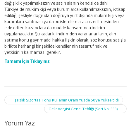
değişiklik yapılmaksızın ve satın alanın kendisi de dahil
Türkiye’de mukim kişi veya kurumlarca kullanılmaksızın, iktisap
edildiği şekliyle doğrudan doğruya yurt dışında mukim kişi veya
kuramlara satılması ya da bu işlemlere aracılık edilmesinden
elde edilen kazançlara da madde kapsamında indirim
uygulanacaktır. Şu kadar ki indirimden yararlananların, alım
satıma konu gayrimaddi hakka ilişkin olarak, söz konusu satışla
birlikte herhangi bir şekilde kendilerinin tasarruf hak ve
yetkisinin kalmaması gerekir.
Tamamı İçin Tıklayınız
Post
←
İşsizlik Sigortası Fonu Kullanım Oranı Yüzde 50’ye Yükseltildi
navigation
Gelir Vergisi Genel Tebliği (Seri No: 333)
→
Yorum Yaz