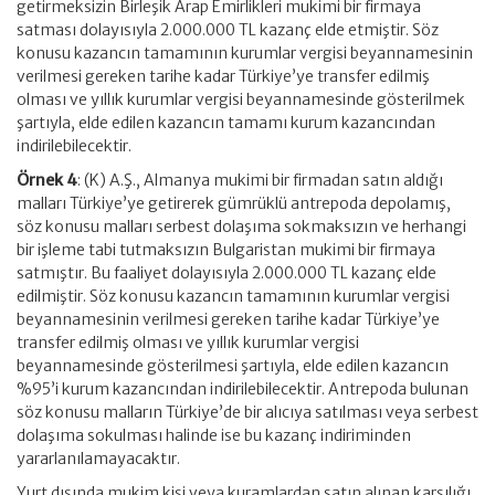
getirmeksizin Birleşik Arap Emirlikleri mukimi bir firmaya
satması dolayısıyla 2.000.000 TL kazanç elde etmiştir. Söz
konusu kazancın tamamının kurumlar vergisi beyannamesinin
verilmesi gereken tarihe kadar Türkiye’ye transfer edilmiş
olması ve yıllık kurumlar vergisi beyannamesinde gösterilmek
şartıyla, elde edilen kazancın tamamı kurum kazancından
indirilebilecektir.
Örnek 4
: (K) A.Ş., Almanya mukimi bir firmadan satın aldığı
malları Türkiye’ye getirerek gümrüklü antrepoda depolamış,
söz konusu malları serbest dolaşıma sokmaksızın ve herhangi
bir işleme tabi tutmaksızın Bulgaristan mukimi bir firmaya
satmıştır. Bu faaliyet dolayısıyla 2.000.000 TL kazanç elde
edilmiştir. Söz konusu kazancın tamamının kurumlar vergisi
beyannamesinin verilmesi gereken tarihe kadar Türkiye’ye
transfer edilmiş olması ve yıllık kurumlar vergisi
beyannamesinde gösterilmesi şartıyla, elde edilen kazancın
%95’i kurum kazancından indirilebilecektir. Antrepoda bulunan
söz konusu malların Türkiye’de bir alıcıya satılması veya serbest
dolaşıma sokulması halinde ise bu kazanç indiriminden
yararlanılamayacaktır.
Yurt dışında mukim kişi veya kuramlardan satın alınan karşılığı