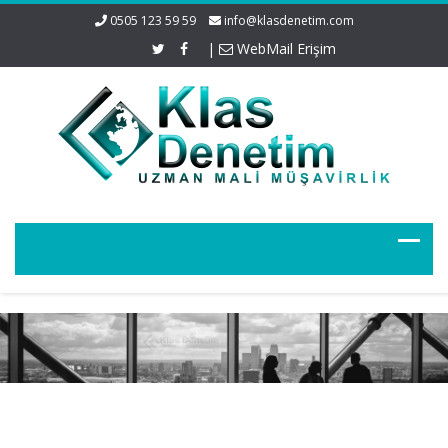
0505 123 59 59
info@klasdenetim.com
|
WebMail Erişim