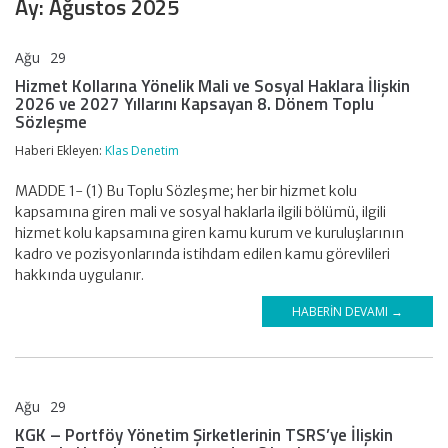
Ay:
Ağustos 2025
Ağu
29
KLAS DENETİM
Hizmet Kollarına Yönelik Mali ve Sosyal Haklara İlişkin
2026 ve 2027 Yıllarını Kapsayan 8. Dönem Toplu
Sözleşme
Haberi Ekleyen:
Klas Denetim
MADDE 1- (1) Bu Toplu Sözleşme; her bir hizmet kolu
kapsamına giren mali ve sosyal haklarla ilgili bölümü, ilgili
hizmet kolu kapsamına giren kamu kurum ve kuruluşlarının
kadro ve pozisyonlarında istihdam edilen kamu görevlileri
hakkında uygulanır.
HABERIN DEVAMI →
Ağu
29
KLAS DENETİM
KGK – Portföy Yönetim Şirketlerinin TSRS’ye İlişkin