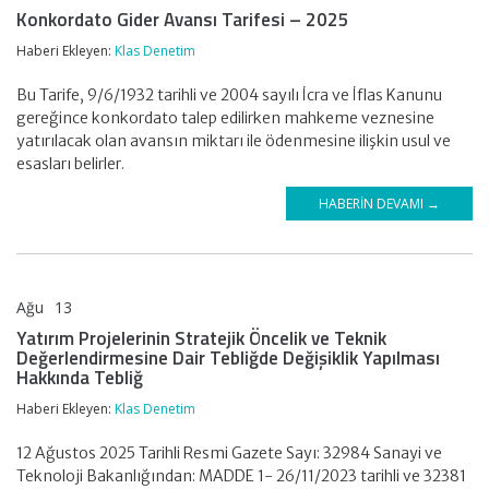
Konkordato Gider Avansı Tarifesi – 2025
Haberi Ekleyen:
Klas Denetim
Bu Tarife, 9/6/1932 tarihli ve 2004 sayılı İcra ve İflas Kanunu
gereğince konkordato talep edilirken mahkeme veznesine
yatırılacak olan avansın miktarı ile ödenmesine ilişkin usul ve
esasları belirler.
HABERIN DEVAMI →
Ağu
13
KLAS DENETİM
Yatırım Projelerinin Stratejik Öncelik ve Teknik
Değerlendirmesine Dair Tebliğde Değişiklik Yapılması
Hakkında Tebliğ
Haberi Ekleyen:
Klas Denetim
12 Ağustos 2025 Tarihli Resmi Gazete Sayı: 32984 Sanayi ve
Teknoloji Bakanlığından: MADDE 1- 26/11/2023 tarihli ve 32381