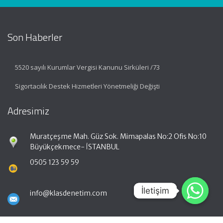
Son Haberler
5520 sayılı Kurumlar Vergisi Kanunu Sirküleri /73
Sigortacılık Destek Hizmetleri Yönetmeliği Değişti
Adresimiz
Muratçeşme Mah. Güz Sok. Mimapalas No:2 Ofis No:10
Büyükçekmece- İSTANBUL
0505 123 59 59
İletişim
İletişim
info@klasdenetim.com