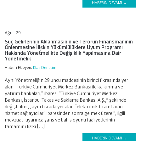
HABERIN DEVAMI →
Ağu
29
KLAS DENETİM
Suç Gelirlerinin Aklanmasının ve Terörün Finansmanının
Önlenmesine İlişkin Yükümlülüklere Uyum Programı
Hakkında Yönetmelikte Değişiklik Yapılmasına Dair
Yönetmelik
Haberi Ekleyen:
Klas Denetim
Aynı Yönetmeliğin 29 uncu maddesinin birinci fıkrasında yer
alan “Türkiye Cumhuriyet Merkez Bankası ile kalkınma ve
yatırım bankaları,” ibaresi “Türkiye Cumhuriyet Merkez
Bankası, İstanbul Takas ve Saklama Bankası A.Ş.,” şeklinde
değiştirilmiş, aynı fıkrada yer alan “elektronik ticaret aracı
hizmet sağlayıcılar” ibaresinden sonra gelmek üzere “, ilgili
mevzuatı uyarınca şans ve bahis oyunu faaliyetlerinin
tamamını fiziki […]
HABERIN DEVAMI →