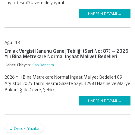
sayılı Resmî Gazete’de yayıml…
HABERIN DEVAMI →
Ağu
13
KLAS DENETİM
Emlak Vergisi Kanunu Genel Tebliği (Seri No: 87) – 2026
Yılı Bina Metrekare Normal İnşaat Maliyet Bedelleri
Haberi Ekleyen:
Klas Denetim
2026 Yılı Bina Metrekare Normal İnşaat Maliyet Bedelleri 09
Ağustos 2025 Tarihli Resmi Gazete Sayı: 32981 Hazine ve Maliye
Bakanlığı ile Çevre, Şehirc…
HABERIN DEVAMI →
Post
←
Önceki Yazılar
navigation