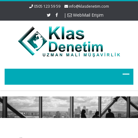
0505 123 59 59
info@klasdenetim.com
|
WebMail Erişim