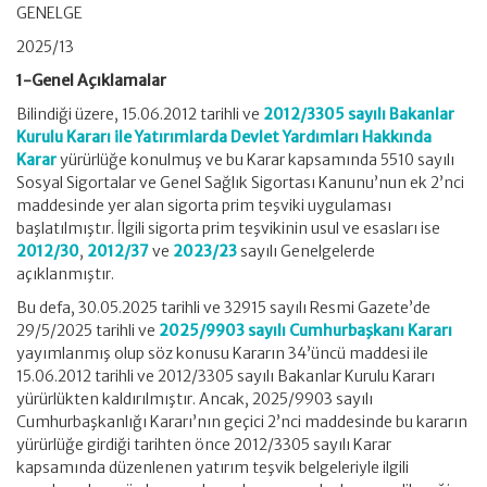
GENELGE
2025/13
1-Genel Açıklamalar
Bilindiği üzere, 15.06.2012 tarihli ve
2012/3305 sayılı Bakanlar
Kurulu Kararı ile Yatırımlarda Devlet Yardımları Hakkında
Karar
yürürlüğe konulmuş ve bu Karar kapsamında 5510 sayılı
Sosyal Sigortalar ve Genel Sağlık Sigortası Kanunu’nun ek 2’nci
maddesinde yer alan sigorta prim teşviki uygulaması
başlatılmıştır. İlgili sigorta prim teşvikinin usul ve esasları ise
2012/30
,
2012/37
ve
2023/23
sayılı Genelgelerde
açıklanmıştır.
Bu defa, 30.05.2025 tarihli ve 32915 sayılı Resmi Gazete’de
29/5/2025 tarihli ve
2025/9903 sayılı Cumhurbaşkanı Kararı
yayımlanmış olup söz konusu Kararın 34’üncü maddesi ile
15.06.2012 tarihli ve 2012/3305 sayılı Bakanlar Kurulu Kararı
yürürlükten kaldırılmıştır. Ancak, 2025/9903 sayılı
Cumhurbaşkanlığı Kararı’nın geçici 2’nci maddesinde bu kararın
yürürlüğe girdiği tarihten önce 2012/3305 sayılı Karar
kapsamında düzenlenen yatırım teşvik belgeleriyle ilgili