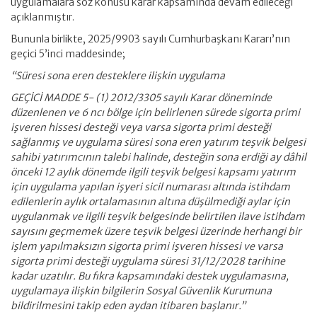
uygulamalara söz konusu karar kapsamında devam edileceği
açıklanmıştır.
Bununla birlikte, 2025/9903 sayılı Cumhurbaşkanı Kararı’nın
geçici 5’inci maddesinde;
“Süresi sona eren desteklere ilişkin uygulama
GEÇİCİ MADDE 5- (1) 2012/3305 sayılı Karar döneminde
düzenlenen ve 6 ncı bölge için belirlenen sürede sigorta primi
işveren hissesi desteği veya varsa sigorta primi desteği
sağlanmış ve uygulama süresi sona eren yatırım teşvik belgesi
sahibi yatırımcının talebi halinde, desteğin sona erdiği ay dâhil
önceki 12 aylık dönemde ilgili teşvik belgesi kapsamı yatırım
için uygulama yapılan işyeri sicil numarası altında istihdam
edilenlerin aylık ortalamasının altına düşülmediği aylar için
uygulanmak ve ilgili teşvik belgesinde belirtilen ilave istihdam
sayısını geçmemek üzere teşvik belgesi üzerinde herhangi bir
işlem yapılmaksızın sigorta primi işveren hissesi ve varsa
sigorta primi desteği uygulama süresi 31/12/2028 tarihine
kadar uzatılır. Bu fıkra kapsamındaki destek uygulamasına,
uygulamaya ilişkin bilgilerin Sosyal Güvenlik Kurumuna
bildirilmesini takip eden aydan itibaren başlanır.”