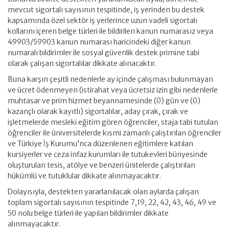
mevcut sigortalı sayısının tespitinde, iş yerinden bu destek
kapsamında özel sektör iş yerlerince uzun vadeli sigortalı
kollarını içeren belge türleri ile bildirilen kanun numarasız veya
49903/59903 kanun numarası haricindeki diğer kanun
numaralı bildirimler ile sosyal güvenlik destek primine tabi
olarak çalışan sigortalılar dikkate alınacaktır.
Buna karşın çeşitli nedenlerle ay içinde çalışması bulunmayan
ve ücret ödenmeyen (istirahat veya ücretsiz izin gibi nedenlerle
muhtasar ve prim hizmet beyannamesinde (0) gün ve (0)
kazançlı olarak kayıtlı) sigortalılar, aday çırak, çırak ve
işletmelerde mesleki eğitim gören öğrenciler, staja tabi tutulan
öğrenciler ile üniversitelerde kısmi zamanlı çalıştırılan öğrenciler
ve Türkiye İş Kurumu’nca düzenlenen eğitimlere katılan
kursiyerler ve ceza infaz kurumları ile tutukevleri bünyesinde
oluşturulan tesis, atölye ve benzeri ünitelerde çalıştırılan
hükümlü ve tutuklular dikkate alınmayacaktır.
Dolayısıyla, destekten yararlanılacak olan aylarda çalışan
toplam sigortalı sayısının tespitinde 7,19, 22, 42, 43, 46, 49 ve
50 nolu belge türleri ile yapılan bildirimler dikkate
alınmayacaktır.