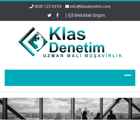
0505 123 59 59
info@klasdenetim.com
|
WebMail Erişim