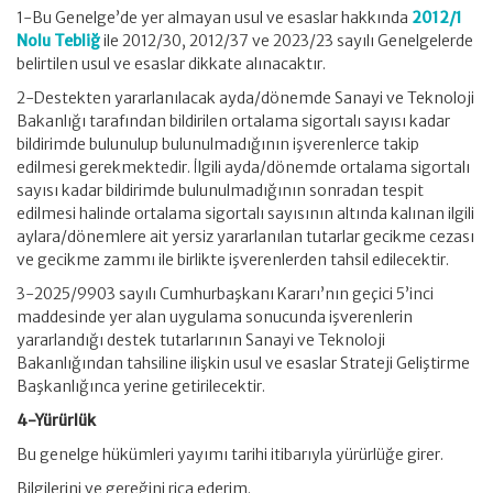
1-Bu Genelge’de yer almayan usul ve esaslar hakkında
2012/1
Nolu Tebliğ
ile 2012/30, 2012/37 ve 2023/23 sayılı Genelgelerde
belirtilen usul ve esaslar dikkate alınacaktır.
2-Destekten yararlanılacak ayda/dönemde Sanayi ve Teknoloji
Bakanlığı tarafından bildirilen ortalama sigortalı sayısı kadar
bildirimde bulunulup bulunulmadığının işverenlerce takip
edilmesi gerekmektedir. İlgili ayda/dönemde ortalama sigortalı
sayısı kadar bildirimde bulunulmadığının sonradan tespit
edilmesi halinde ortalama sigortalı sayısının altında kalınan ilgili
aylara/dönemlere ait yersiz yararlanılan tutarlar gecikme cezası
ve gecikme zammı ile birlikte işverenlerden tahsil edilecektir.
3-2025/9903 sayılı Cumhurbaşkanı Kararı’nın geçici 5’inci
maddesinde yer alan uygulama sonucunda işverenlerin
yararlandığı destek tutarlarının Sanayi ve Teknoloji
Bakanlığından tahsiline ilişkin usul ve esaslar Strateji Geliştirme
Başkanlığınca yerine getirilecektir.
4-Yürürlük
Bu genelge hükümleri yayımı tarihi itibarıyla yürürlüğe girer.
Bilgilerini ve gereğini rica ederim.