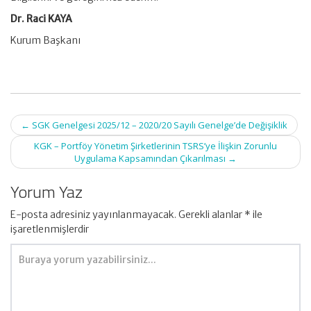
Dr. Raci KAYA
Kurum Başkanı
Post
←
SGK Genelgesi 2025/12 – 2020/20 Sayılı Genelge’de Değişiklik
navigation
KGK – Portföy Yönetim Şirketlerinin TSRS’ye İlişkin Zorunlu
Uygulama Kapsamından Çıkarılması
→
Yorum Yaz
E-posta adresiniz yayınlanmayacak.
Gerekli alanlar
*
ile
işaretlenmişlerdir