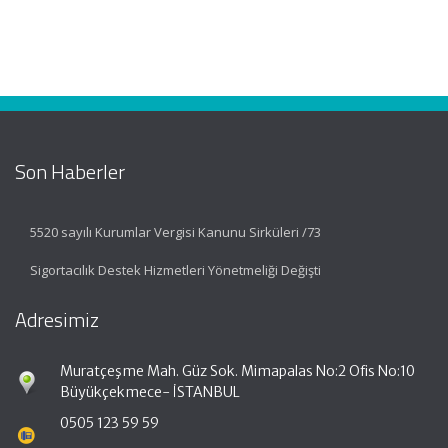
Son Haberler
5520 sayılı Kurumlar Vergisi Kanunu Sirküleri /73
Sigortacılık Destek Hizmetleri Yönetmeliği Değişti
Adresimiz
Muratçeşme Mah. Güz Sok. Mimapalas No:2 Ofis No:10
Büyükçekmece- İSTANBUL
0505 123 59 59