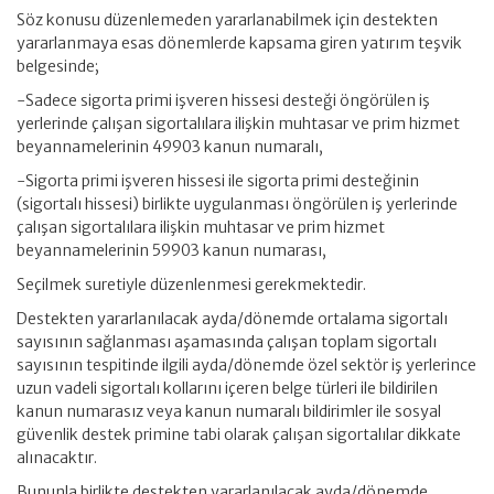
Söz konusu düzenlemeden yararlanabilmek için destekten
yararlanmaya esas dönemlerde kapsama giren yatırım teşvik
belgesinde;
-Sadece sigorta primi işveren hissesi desteği öngörülen iş
yerlerinde çalışan sigortalılara ilişkin muhtasar ve prim hizmet
beyannamelerinin 49903 kanun numaralı,
-Sigorta primi işveren hissesi ile sigorta primi desteğinin
(sigortalı hissesi) birlikte uygulanması öngörülen iş yerlerinde
çalışan sigortalılara ilişkin muhtasar ve prim hizmet
beyannamelerinin 59903 kanun numarası,
Seçilmek suretiyle düzenlenmesi gerekmektedir.
Destekten yararlanılacak ayda/dönemde ortalama sigortalı
sayısının sağlanması aşamasında çalışan toplam sigortalı
sayısının tespitinde ilgili ayda/dönemde özel sektör iş yerlerince
uzun vadeli sigortalı kollarını içeren belge türleri ile bildirilen
kanun numarasız veya kanun numaralı bildirimler ile sosyal
güvenlik destek primine tabi olarak çalışan sigortalılar dikkate
alınacaktır.
Bununla birlikte destekten yararlanılacak ayda/dönemde