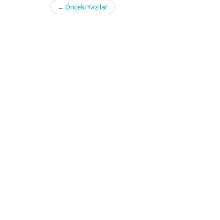
Post
←
Önceki Yazılar
navigation