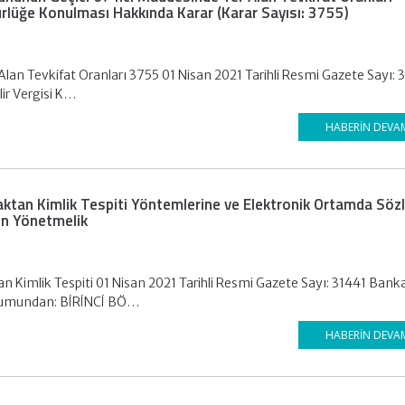
rürlüğe Konulması Hakkında Karar (Karar Sayısı: 3755)
Alan Tevkifat Oranları 3755 01 Nisan 2021 Tarihli Resmi Gazete Sayı: 
elir Vergisi K…
HABERIN DEVA
aktan Kimlik Tespiti Yöntemlerine ve Elektronik Ortamda Sö
kin Yönetmelik
n Kimlik Tespiti 01 Nisan 2021 Tarihli Resmi Gazete Sayı: 31441 Banka
rumundan: BİRİNCİ BÖ…
HABERIN DEVA