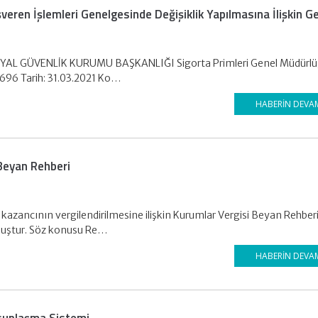
eren İşlemleri Genelgesinde Değişiklik Yapılmasına İlişkin G
SYAL GÜVENLİK KURUMU BAŞKANLIĞI Sigorta Primleri Genel Müdürlüğ
96 Tarih: 31.03.2021 Ko…
HABERIN DEVA
 Beyan Rehberi
 kazancının vergilendirilmesine ilişkin Kurumlar Vergisi Beyan Rehber
lmuştur. Söz konusu Re…
HABERIN DEVA