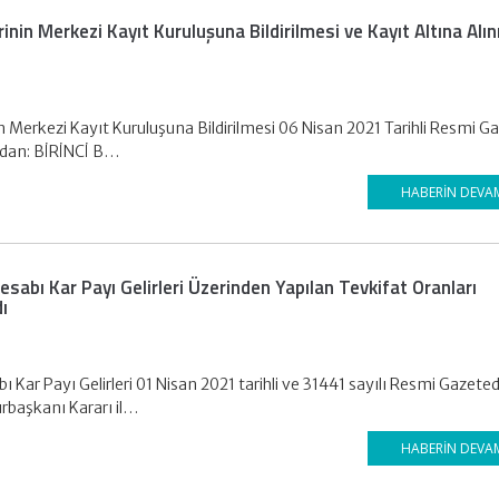
rinin Merkezi Kayıt Kuruluşuna Bildirilmesi ve Kayıt Altına Alı
in Merkezi Kayıt Kuruluşuna Bildirilmesi 06 Nisan 2021 Tarihli Resmi G
ından: BİRİNCİ B…
HABERIN DEVA
sabı Kar Payı Gelirleri Üzerinden Yapılan Tevkifat Oranları
dı
 Kar Payı Gelirleri 01 Nisan 2021 tarihli ve 31441 sayılı Resmi Gazete
rbaşkanı Kararı il…
HABERIN DEVA