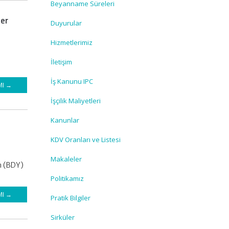
Beyanname Süreleri
ler
Duyurular
Hizmetlerimiz
İletişim
İş Kanunu IPC
MI →
İşçilik Maliyetleri
Kanunlar
KDV Oranları ve Listesi
Makaleler
n (BDY)
Politikamız
MI →
Pratik Bilgiler
Sirküler