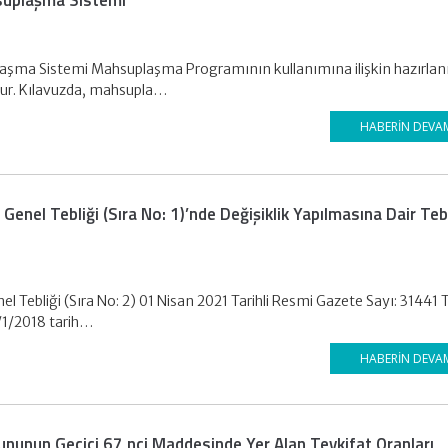
suplaşma Sistemi
aşma Sistemi Mahsuplaşma Programının kullanımına ilişkin hazırla
ştur. Kılavuzda, mahsupla…
HABERIN DEVA
 Genel Tebliği (Sıra No: 1)’nde Değişiklik Yapılmasına Dair Teb
el Tebliği (Sıra No: 2) 01 Nisan 2021 Tarihli Resmi Gazete Sayı: 31441 
/1/2018 tarih…
HABERIN DEVA
nununun Geçici 67 nci Maddesinde Yer Alan Tevkifat Oranları