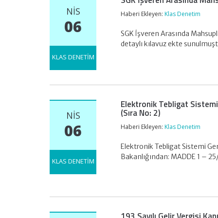
SGK İşveren Arasında Mah
NIS
Haberi Ekleyen:
Klas Denetim
06
SGK İşveren Arasında Mahsupl
detaylı kılavuz ekte sunulmu
KLAS DENETİM
Elektronik Tebligat Sistemi
(Sıra No: 2)
NIS
06
Haberi Ekleyen:
Klas Denetim
Elektronik Tebligat Sistemi Gen
Bakanlığından: MADDE 1 – 25
KLAS DENETİM
193 Sayılı Gelir Vergisi Ka