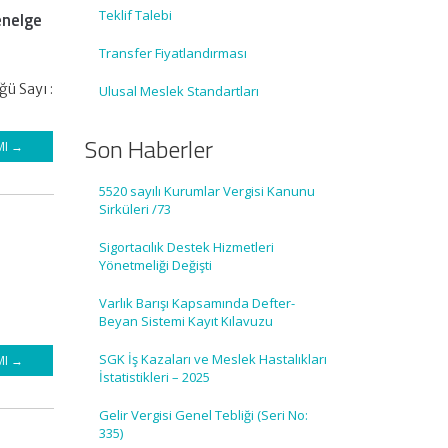
Teklif Talebi
enelge
Transfer Fiyatlandırması
ü Sayı :
Ulusal Meslek Standartları
Son Haberler
MI →
5520 sayılı Kurumlar Vergisi Kanunu
Sirküleri /73
Sigortacılık Destek Hizmetleri
Yönetmeliği Değişti
i
Varlık Barışı Kapsamında Defter-
Beyan Sistemi Kayıt Kılavuzu
SGK İş Kazaları ve Meslek Hastalıkları
MI →
İstatistikleri – 2025
Gelir Vergisi Genel Tebliği (Seri No:
335)