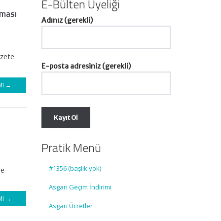
E-Bülten Üyeliği
nması
Adınız (gerekli)
azete
E-posta adresiniz (gerekli)
MI →
Pratik Menü
#1356 (başlık yok)
de
Asgari Geçim İndirimi
MI →
Asgari Ücretler