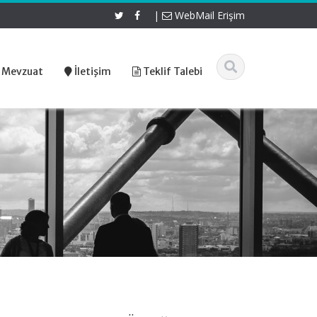
|
WebMail Erişim
 Mevzuat
İletişim
Teklif Talebi