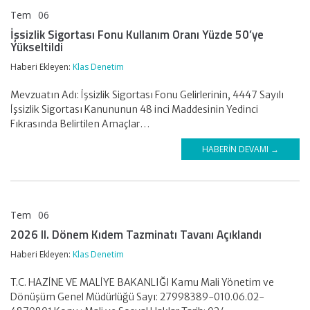
Tem
06
KLAS DENETİM
İşsizlik Sigortası Fonu Kullanım Oranı Yüzde 50’ye
Yükseltildi
Haberi Ekleyen:
Klas Denetim
Mevzuatın Adı: İşsizlik Sigortası Fonu Gelirlerinin, 4447 Sayılı
İşsizlik Sigortası Kanununun 48 inci Maddesinin Yedinci
Fıkrasında Belirtilen Amaçlar…
HABERIN DEVAMI →
Tem
06
KLAS DENETİM
2026 II. Dönem Kıdem Tazminatı Tavanı Açıklandı
Haberi Ekleyen:
Klas Denetim
T.C. HAZİNE VE MALİYE BAKANLIĞI Kamu Mali Yönetim ve
Dönüşüm Genel Müdürlüğü Sayı: 27998389-010.06.02-