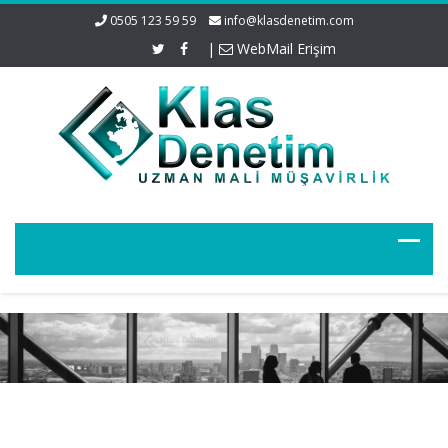
0505 123 59 59
info@klasdenetim.com
|
WebMail Erişim