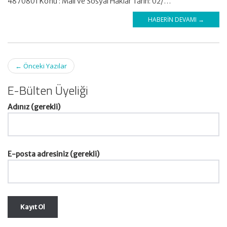
4870801 Konu : Mali ve Sosyal Haklar Tarih: 02/…
HABERIN DEVAMI →
Post
←
Önceki Yazılar
navigation
E-Bülten Üyeliği
Adınız (gerekli)
E-posta adresiniz (gerekli)