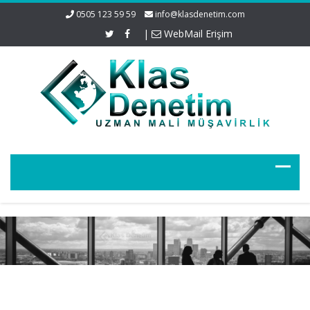
0505 123 59 59
info@klasdenetim.com
|
WebMail Erişim