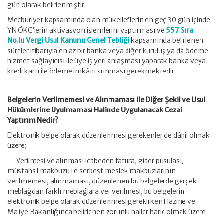
gün olarak belirlenmiştir.
Mecburiyet kapsamında olan mükelleflerin en geç 30 gün içinde
YN ÖKC’lerin aktivasyon işlemlerini yaptırması ve
557 Sıra
No.lu Vergi Usul Kanunu Genel Tebliği
kapsamında belirlenen
süreler itibarıyla en az bir banka veya diğer kuruluş ya da ödeme
hizmet sağlayıcısı ile üye iş yeri anlaşması yaparak banka veya
kredi kartı ile ödeme imkânı sunması gerekmektedir.
Belgelerin Verilmemesi ve Alınmaması ile Diğer Şekil ve Usul
Hükümlerine Uyulmaması Halinde Uygulanacak Cezai
Yaptırım Nedir?
Elektronik belge olarak düzenlenmesi gerekenler de dâhil olmak
üzere;
— Verilmesi ve alınması icabeden fatura, gider pusulası,
müstahsil makbuzu ile serbest meslek makbuzlarının
verilmemesi, alınmaması, düzenlenen bu belgelerde gerçek
meblağdan farklı meblağlara yer verilmesi, bu belgelerin
elektronik belge olarak düzenlenmesi gerekirken Hazine ve
Maliye Bakanlığınca belirlenen zorunlu haller hariç olmak üzere