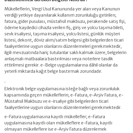
Mükelleflerin, Vergi Usul Kanununda yer alan veya Kanunun
verdiği yetkiye dayanılarak kullanım zorunluluğu getirilen;
fatura, gider pusulası, müstahsil makbuzu, perakende satış fişi,
ödeme kaydedici cihazla verilen fiş, giriş ve yolcu taşıma bileti,
sevk irsaliyesi, taşıma irsaliyesi, yolcu listesi, günlük müşteri
listesi, dekont, döviz alım/satım belgesi gibi belgelerden ticari
faaliyetlerine uygun olanlarını düzenlemeleri gerekmektedir,
ilgili mevzuatında hariç tutulanlar saklı kalmak üzere, belgelerin
anlaşmalı matbaalara bastırılması veya noterlere tasdik
ettirilmesi gerekir. e-Belge uygulamalarına dâhil olanlar da
yeterli miktarda kağıt belge bastırmak zorundadır.
Elektronik belge uygulamasına isteğe bağlı veya zorunluluk
kapsamında geçen mükelleflerin; e-Fatura, e-Arşiv Fatura, e-
Müstahsil Makbuzu ve e-irsaliye gibi belgelerden ticari
faaliyetlerine uygun olanlarını düzenlemeleri gerekmektedir.
e-Fatura uygulamasına kayıtlı mükellefler; e-Fatura
uygulamasına kayıtlı olan mükelleflere e-Fatura, kayıtlı
olmayan mükelleflere ise e-Arşiv Fatura düzenlemek