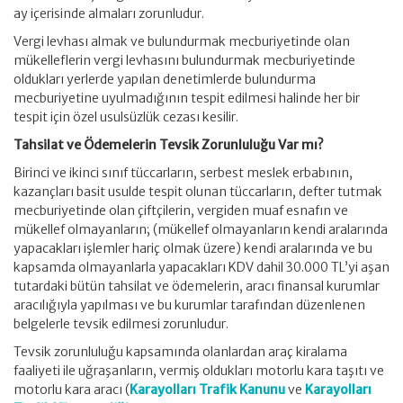
ay içerisinde almaları zorunludur.
Vergi levhası almak ve bulundurmak mecburiyetinde olan
mükelleflerin vergi levhasını bulundurmak mecburiyetinde
oldukları yerlerde yapılan denetimlerde bulundurma
mecburiyetine uyulmadığının tespit edilmesi halinde her bir
tespit için özel usulsüzlük cezası kesilir.
Tahsilat ve Ödemelerin Tevsik Zorunluluğu Var mı?
Birinci ve ikinci sınıf tüccarların, serbest meslek erbabının,
kazançları basit usulde tespit olunan tüccarların, defter tutmak
mecburiyetinde olan çiftçilerin, vergiden muaf esnafın ve
mükellef olmayanların; (mükellef olmayanların kendi aralarında
yapacakları işlemler hariç olmak üzere) kendi aralarında ve bu
kapsamda olmayanlarla yapacakları KDV dahil 30.000 TL’yi aşan
tutardaki bütün tahsilat ve ödemelerin, aracı finansal kurumlar
aracılığıyla yapılması ve bu kurumlar tarafından düzenlenen
belgelerle tevsik edilmesi zorunludur.
Tevsik zorunluluğu kapsamında olanlardan araç kiralama
faaliyeti ile uğraşanların, vermiş oldukları motorlu kara taşıtı ve
motorlu kara aracı (
Karayolları Trafik Kanunu
ve
Karayolları