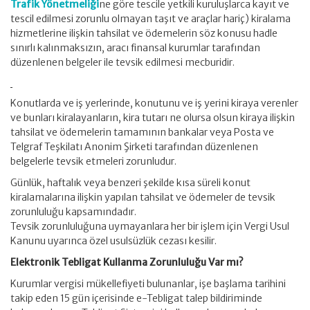
Trafik Yönetmeliği
ne göre tescile yetkili kuruluşlarca kayıt ve
tescil edilmesi zorunlu olmayan taşıt ve araçlar hariç) kiralama
hizmetlerine ilişkin tahsilat ve ödemelerin söz konusu hadle
sınırlı kalınmaksızın, aracı finansal kurumlar tarafından
düzenlenen belgeler ile tevsik edilmesi mecburidir.
Konutlarda ve iş yerlerinde, konutunu ve iş yerini kiraya verenler
ve bunları kiralayanların, kira tutarı ne olursa olsun kiraya ilişkin
tahsilat ve ödemelerin tamamının bankalar veya Posta ve
Telgraf Teşkilatı Anonim Şirketi tarafından düzenlenen
belgelerle tevsik etmeleri zorunludur.
Günlük, haftalık veya benzeri şekilde kısa süreli konut
kiralamalarına ilişkin yapılan tahsilat ve ödemeler de tevsik
zorunluluğu kapsamındadır.
Tevsik zorunluluğuna uymayanlara her bir işlem için Vergi Usul
Kanunu uyarınca özel usulsüzlük cezası kesilir.
Elektronik Tebligat Kullanma Zorunluluğu Var mı?
Kurumlar vergisi mükellefiyeti bulunanlar, işe başlama tarihini
takip eden 15 gün içerisinde e-Tebligat talep bildiriminde