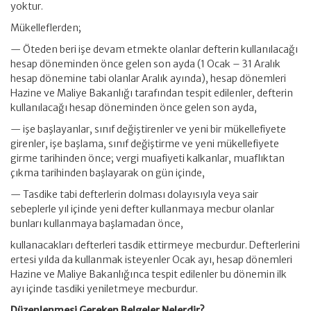
yoktur.
Mükelleflerden;
— Öteden beri işe devam etmekte olanlar defterin kullanılacağı
hesap döneminden önce gelen son ayda (1 Ocak – 31 Aralık
hesap dönemine tabi olanlar Aralık ayında), hesap dönemleri
Hazine ve Maliye Bakanlığı tarafından tespit edilenler, defterin
kullanılacağı hesap döneminden önce gelen son ayda,
— işe başlayanlar, sınıf değiştirenler ve yeni bir mükellefiyete
girenler, işe başlama, sınıf değiştirme ve yeni mükellefiyete
girme tarihinden önce; vergi muafiyeti kalkanlar, muaflıktan
çıkma tarihinden başlayarak on gün içinde,
— Tasdike tabi defterlerin dolması dolayısıyla veya sair
sebeplerle yıl içinde yeni defter kullanmaya mecbur olanlar
bunları kullanmaya başlamadan önce,
kullanacakları defterleri tasdik ettirmeye mecburdur. Defterlerini
ertesi yılda da kullanmak isteyenler Ocak ayı, hesap dönemleri
Hazine ve Maliye Bakanlığınca tespit edilenler bu dönemin ilk
ayı içinde tasdiki yeniletmeye mecburdur.
Düzenlenmesi Gereken Belgeler Nelerdir?