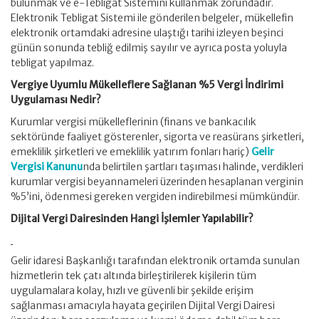
bulunmak ve e-Tebligat Sistemini kullanmak zorundadır.
Elektronik Tebligat Sistemi ile gönderilen belgeler, mükellefin
elektronik ortamdaki adresine ulaştığı tarihi izleyen beşinci
günün sonunda tebliğ edilmiş sayılır ve ayrıca posta yoluyla
tebligat yapılmaz.
Vergiye Uyumlu Mükelleflere Sağlanan %5 Vergi İndirimi
Uygulaması Nedir?
Kurumlar vergisi mükelleflerinin (finans ve bankacılık
sektöründe faaliyet gösterenler, sigorta ve reasürans şirketleri,
emeklilik şirketleri ve emeklilik yatırım fonları hariç)
Gelir
Vergisi Kanunu
nda belirtilen şartları taşıması halinde, verdikleri
kurumlar vergisi beyannameleri üzerinden hesaplanan verginin
%5’ini, ödenmesi gereken vergiden indirebilmesi mümkündür.
Dijital Vergi Dairesinden Hangi İşlemler Yapılabilir?
Gelir idaresi Başkanlığı tarafından elektronik ortamda sunulan
hizmetlerin tek çatı altında birleştirilerek kişilerin tüm
uygulamalara kolay, hızlı ve güvenli bir şekilde erişim
sağlanması amacıyla hayata geçirilen Dijital Vergi Dairesi