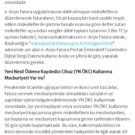
zorundadır.
e-Arşiv Fatura uygulamasına dahil olmayan mükelleflerce
düzenlenecek faturaların; (ticari kazançları basit usulde tespit
edilen mükellefler ile işletme hesabı esasına göre defter tutan
mükellefler açısından vergiler dahil toplam tutarının 3 Bin TL’yi
aşması halinde), tutarına bakılmaksızın e-Arşiv Fatura olarak,
Başkanlığın “
earsivportal.efatura.gov.tr/intragiris.html
”
adresinde yer alan e-Arşiv Fatura Portalı (İnteraktif) üzerinden
Dijital Vergi Dairesi kullanıcı kodu ve şifresi ile giriş yaparak
düzenlemesi gerekir.
Yeni Nesil Ödeme Kaydedici Cihaz (YN ÖKC) Kullanma
Mecburiyeti Var mı?
Perakende ticaretle uğraşan birinci ve ikinci sınıf tüccarlar,
fatura vermek mecburiyetinde olmadıkları satışların ve
yaptıkları işlerin belgelendirilmesinde YN ÖKC kullanmak
zorundadır, işe yeni başlayan veya sonradan YN ÖKC kullanma
mecburiyeti kapsamına giren mükelleflerin bu mecburiyetleri,
işe başlama ve mecburiyet kapsamına girme tarihinden itibaren
30 gün içinde başlamaktadır. Bu süre, kalkınmada birinci ve
ikinci derecede öncelikli yörelerdeki faaliyetleri ile ilgili olarak 60