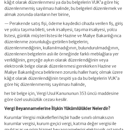
kâğıt olarak düzenlenmesi ya da bu belgelerin VUK’a göre hiç
düzenlenmemiş sayılması halinde; bu belgeleri düzenlemek ve
almak zorunda olanların her birine,
— Perakende satış fişi, ödeme kaydedici cihazla verilen fiş, giriş
ve yolcu taşıma bileti, sevk irsaliyesi, taşıma irsaliyesi, yolcu
listesi, günlük müşteri listesi ile Hazine ve Maliye Bakanlığınca
düzenlenme zorunluluğu getirilen belgelerin;
düzenlenmediğinin, kullanılmadığının, bulundurulmadığının,
düzenlenen belgelerin aslı ile örneğinde farklı meblağlara yer
verildiğinin, gerçeğe aykırı olarak düzenlendiğinin veya
elektronik belge olarak düzenlenmesi gerekirken Hazine ve
Maliye Bakanlığınca belirlenen zorunlu haller hariç olmak üzere
kâğıt olarak düzenlendiğinin tespiti ya da bu belgelerin VUK’a
göre hiç düzenlenmemiş sayılması halinde,
her bir belge için, Vergi Usul Kanununun 353 üncü maddesine
göre özel usulsüzlük cezası kesilir.
Vergi Beyannamelerine İlişkin Yükümlülükler Nelerdir?
Kurumlar Vergisi mükellefleri hiçbir hadle sınırlı olmaksızın
kurumlar vergisi, kurum geçici vergi, katma değer vergisi ile
muhtasar ve prim hizmet beyannamelerini elektronik ortamda