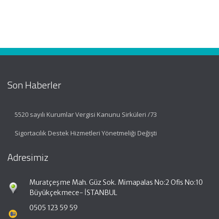
Son Haberler
5520 sayılı Kurumlar Vergisi Kanunu Sirküleri /73
Sigortacılık Destek Hizmetleri Yönetmeliği Değişti
Adresimiz
Muratçeşme Mah. Güz Sok. Mimapalas No:2 Ofis No:10
Büyükçekmece- İSTANBUL
0505 123 59 59