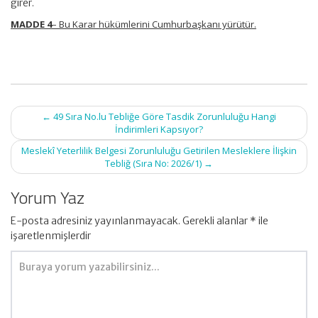
girer.
MADDE 4
– Bu Karar hükümlerini Cumhurbaşkanı yürütür.
Post
←
49 Sıra No.lu Tebliğe Göre Tasdik Zorunluluğu Hangi
navigation
İndirimleri Kapsıyor?
Meslekî Yeterlilik Belgesi Zorunluluğu Getirilen Mesleklere İlişkin
Tebliğ (Sıra No: 2026/1)
→
Yorum Yaz
E-posta adresiniz yayınlanmayacak.
Gerekli alanlar
*
ile
işaretlenmişlerdir