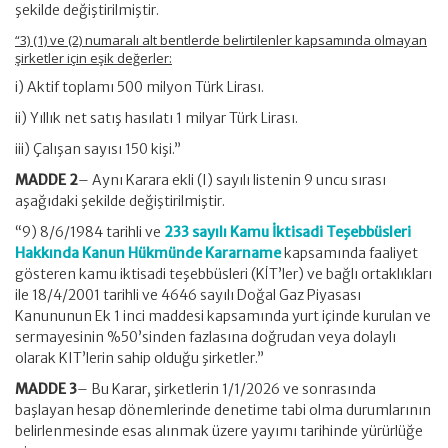
şekilde değiştirilmiştir.
“3) (1) ve (2) numaralı alt bentlerde belirtilenler kapsamında olmayan
şirketler için eşik değerler:
i) Aktif toplamı 500 milyon Türk Lirası.
ii) Yıllık net satış hasılatı 1 milyar Türk Lirası.
iii) Çalışan sayısı 150 kişi.”
MADDE 2
– Aynı Karara ekli (I) sayılı listenin 9 uncu sırası
aşağıdaki şekilde değiştirilmiştir.
“9) 8/6/1984 tarihli ve
233 sayılı Kamu İktisadi Teşebbüsleri
Hakkında Kanun Hükmünde Kararname
kapsamında faaliyet
gösteren kamu iktisadi teşebbüsleri (KİT’ler) ve bağlı ortaklıkları
ile 18/4/2001 tarihli ve 4646 sayılı Doğal Gaz Piyasası
Kanununun Ek 1 inci maddesi kapsamında yurt içinde kurulan ve
sermayesinin %50’sinden fazlasına doğrudan veya dolaylı
olarak KIT’lerin sahip olduğu şirketler.”
MADDE 3
– Bu Karar, şirketlerin 1/1/2026 ve sonrasında
başlayan hesap dönemlerinde denetime tabi olma durumlarının
belirlenmesinde esas alınmak üzere yayımı tarihinde yürürlüğe