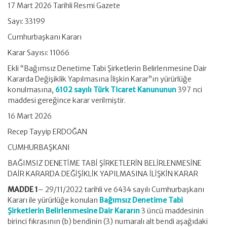
17 Mart 2026 Tarihli Resmi Gazete
Sayı: 33199
Cumhurbaşkanı Kararı
Karar Sayısı: 11066
Ekli “Bağımsız Denetime Tabi Şirketlerin Belirlenmesine Dair
Kararda Değişiklik Yapılmasına İlişkin Karar”ın yürürlüğe
konulmasına,
6102 sayılı Türk Ticaret Kanununun
397 nci
maddesi gereğince karar verilmiştir.
16 Mart 2026
Recep Tayyip ERDOĞAN
CUMHURBAŞKANI
BAĞIMSIZ DENETİME TABİ ŞİRKETLERİN BELİRLENMESİNE
DAİR KARARDA DEĞİŞİKLİK YAPILMASINA İLİŞKİN KARAR
MADDE 1
– 29/11/2022 tarihli ve 6434 sayılı Cumhurbaşkanı
Kararı ile yürürlüğe konulan
Bağımsız Denetime Tabi
Şirketlerin Belirlenmesine Dair Kararın
3 üncü maddesinin
birinci fıkrasının (b) bendinin (3) numaralı alt bendi aşağıdaki