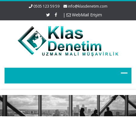
0505 123 59 59
info@klasdenetim.com
|
WebMail Erişim