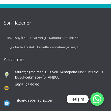
Son Haberler
5520 sayılı Kurumlar Vergisi Kanunu Sirküleri /73
Sigortacılık Destek Hizmetleri Yönetmeliği Değişti
Adresimiz
Muratçeşme Mah. Güz Sok. Mimapalas No:2 Ofis No:10
Büyükçekmece- İSTANBUL
0505 123 59 59
İletişim
İletişim
info@klasdenetim.com