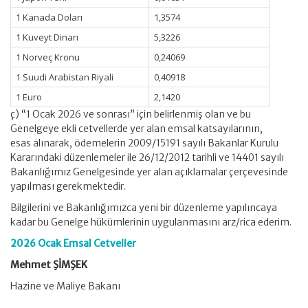
1 Kanada Doları
1,3574
1 Kuveyt Dinarı
5,3226
1 Norveç Kronu
0,24069
1 Suudi Arabistan Riyali
0,40918
1 Euro
2,1420
ç) “1 Ocak 2026 ve sonrası” için belirlenmiş olan ve bu
Genelgeye ekli cetvellerde yer alan emsal katsayılarının,
esas alınarak, ödemelerin 2009/15191 sayılı Bakanlar Kurulu
Kararındaki düzenlemeler ile 26/12/2012 tarihli ve 14401 sayılı
Bakanlığımız Genelgesinde yer alan açıklamalar çerçevesinde
yapılması gerekmektedir.
Bilgilerini ve Bakanlığımızca yeni bir düzenleme yapılıncaya
kadar bu Genelge hükümlerinin uygulanmasını arz/rica ederim.
2026 Ocak Emsal Cetveller
Mehmet ŞİMŞEK
Hazine ve Maliye Bakanı