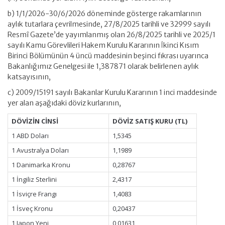
b) 1/1/2026-30/6/2026 döneminde gösterge rakamlarının
aylık tutarlara çevrilmesinde, 27/8/2025 tarihli ve 32999 sayılı
Resmî Gazete’de yayımlanmış olan 26/8/2025 tarihli ve 2025/1
sayılı Kamu Görevlileri Hakem Kurulu Kararının İkinci Kısım
Birinci Bölümünün 4 üncü maddesinin beşinci fıkrası uyarınca
Bakanlığımız Genelgesi ile 1,387871 olarak belirlenen aylık
katsayısının,
c) 2009/15191 sayılı Bakanlar Kurulu Kararının 1 inci maddesinde
yer alan aşağıdaki döviz kurlarının,
DÖVİZİN CİNSİ
DÖVİZ SATIŞ KURU (TL)
1 ABD Doları
1,5345
1 Avustralya Doları
1,1989
1 Danimarka Kronu
0,28767
1 İngiliz Sterlini
2,4317
1 İsviçre Frangı
1,4083
1 İsveç Kronu
0,20437
1 Japon Yeni
0,01631