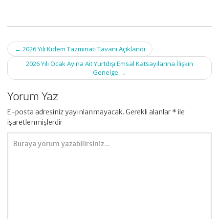
Post
←
2026 Yılı Kıdem Tazminatı Tavanı Açıklandı
navigation
2026 Yılı Ocak Ayına Ait Yurtdışı Emsal Katsayılarına İlişkin
Genelge
→
Yorum Yaz
E-posta adresiniz yayınlanmayacak.
Gerekli alanlar
*
ile
işaretlenmişlerdir