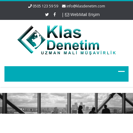
0505 123 59 59
info@klasdenetim.com
|
WebMail Erişim