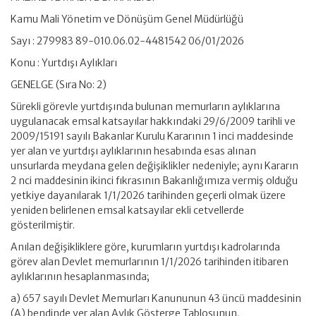
Kamu Mali Yönetim ve Dönüşüm Genel Müdürlüğü
Sayı : 279983 89-010.06.02-4481542 06/01/2026
Konu : Yurtdışı Aylıkları
GENELGE (Sıra No: 2)
Sürekli görevle yurtdışında bulunan memurların aylıklarına
uygulanacak emsal katsayılar hakkındaki 29/6/2009 tarihli ve
2009/15191 sayılı Bakanlar Kurulu Kararının 1 inci maddesinde
yer alan ve yurtdışı aylıklarının hesabında esas alınan
unsurlarda meydana gelen değişiklikler nedeniyle; aynı Kararın
2 nci maddesinin ikinci fıkrasının Bakanlığımıza vermiş olduğu
yetkiye dayanılarak 1/1/2026 tarihinden geçerli olmak üzere
yeniden belirlenen emsal katsayılar ekli cetvellerde
gösterilmiştir.
Anılan değişikliklere göre, kurumların yurtdışı kadrolarında
görev alan Devlet memurlarının 1/1/2026 tarihinden itibaren
aylıklarının hesaplanmasında;
a) 657 sayılı Devlet Memurları Kanununun 43 üncü maddesinin
(A) bendinde yer alan Aylık Gösterge Tablosunun,