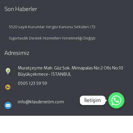
Son Haberler
5520 sayılı Kurumlar Vergisi Kanunu Sirküleri /73
Sigortacılık Destek Hizmetleri Yönetmeliği Değişti
Adresimiz
Muratçeşme Mah. Güz Sok. Mimapalas No:2 Ofis No:10
Büyükçekmece- İSTANBUL
0505 123 59 59
İletişim
İletişim
info@klasdenetim.com
Hızlı Menü