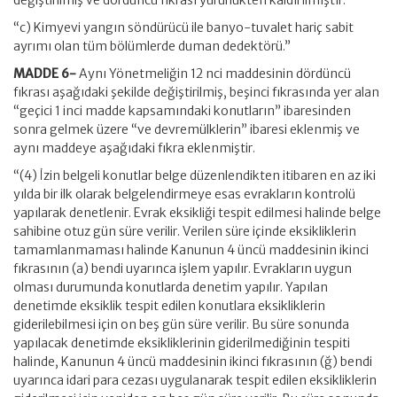
değiştirilmiş ve dördüncü fıkrası yürürlükten kaldırılmıştır.
“c) Kimyevi yangın söndürücü ile banyo-tuvalet hariç sabit
ayrımı olan tüm bölümlerde duman dedektörü.”
MADDE 6-
Aynı Yönetmeliğin 12 nci maddesinin dördüncü
fıkrası aşağıdaki şekilde değiştirilmiş, beşinci fıkrasında yer alan
“geçici 1 inci madde kapsamındaki konutların” ibaresinden
sonra gelmek üzere “ve devremülklerin” ibaresi eklenmiş ve
aynı maddeye aşağıdaki fıkra eklenmiştir.
“(4) İzin belgeli konutlar belge düzenlendikten itibaren en az iki
yılda bir ilk olarak belgelendirmeye esas evrakların kontrolü
yapılarak denetlenir. Evrak eksikliği tespit edilmesi halinde belge
sahibine otuz gün süre verilir. Verilen süre içinde eksikliklerin
tamamlanmaması halinde Kanunun 4 üncü maddesinin ikinci
fıkrasının (a) bendi uyarınca işlem yapılır. Evrakların uygun
olması durumunda konutlarda denetim yapılır. Yapılan
denetimde eksiklik tespit edilen konutlara eksikliklerin
giderilebilmesi için on beş gün süre verilir. Bu süre sonunda
yapılacak denetimde eksikliklerinin giderilmediğinin tespiti
halinde, Kanunun 4 üncü maddesinin ikinci fıkrasının (ğ) bendi
uyarınca idari para cezası uygulanarak tespit edilen eksikliklerin