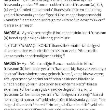
fıkrasında yer alan “9 uncu maddenin birinci fıkrasının (a), (b),
(c) ve (ç) bentleri kapsamında” ibaresi yürürlükten kaldırılmış,
yedinci fıkrasında yer alan “geçici 1 inci madde kapsamındaki
konutlara” ibaresinden sonra gelmek üzere “ve devremülklere”
ibaresi eklenmiştir.
MADDE 4-
Aynı Yönetmeliğin 8 inci maddesinin ikinci fıkrasının
(a) bendi aşağıdaki şekilde değiştirilmiştir.
“a) ‘TURİZM AMAÇLI KONUT’ ibaresi ile konutun izin belgesi
düzenlemesine esas niteliklerinin Kanun ve bu Yönetmelik
kapsamında denetlendiğine dair bilgi.”
MADDE 5-
Aynı Yönetmeliğin 9 uncu maddesinin birinci
fıkrasının (b) bendinde yer alan “banyoda kişi başı yüz ve banyo
havlusu” ibaresinden sonra gelmek üzere “, varsa kiraya veren,
site, apartman yönetimi tarafından belirlenen kurallar ile
binadan çıkış yollarını gösteren bilgilendirme kartı” ibaresi
eklenmiş, (c) bendi aşağıdaki şekilde değiştirilmiş, ikinci
fıkrasının (a) bendinde yer alan “izin belgesinin örneği” ibaresi
“izin belgesi numarası” şeklinde, üçüncü fıkrasında yer alan “izin
belgesi düzenlenir” ibaresi “izin belgesi düzenlenebilir” şeklinde