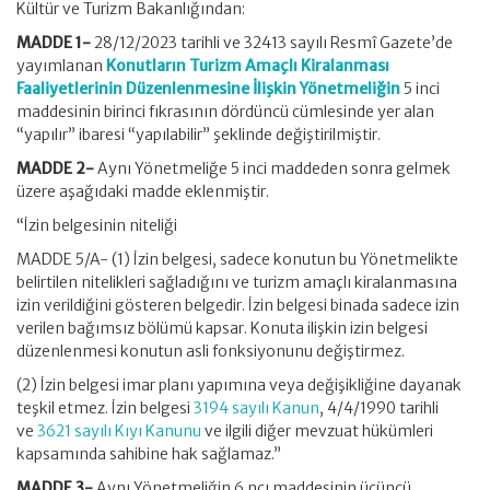
Kültür ve Turizm Bakanlığından:
MADDE 1-
28/12/2023 tarihli ve 32413 sayılı Resmî Gazete’de
yayımlanan
Konutların Turizm Amaçlı Kiralanması
Faaliyetlerinin Düzenlenmesine İlişkin Yönetmeliğin
5 inci
maddesinin birinci fıkrasının dördüncü cümlesinde yer alan
“yapılır” ibaresi “yapılabilir” şeklinde değiştirilmiştir.
MADDE 2-
Aynı Yönetmeliğe 5 inci maddeden sonra gelmek
üzere aşağıdaki madde eklenmiştir.
“İzin belgesinin niteliği
MADDE 5/A- (1) İzin belgesi, sadece konutun bu Yönetmelikte
belirtilen nitelikleri sağladığını ve turizm amaçlı kiralanmasına
izin verildiğini gösteren belgedir. İzin belgesi binada sadece izin
verilen bağımsız bölümü kapsar. Konuta ilişkin izin belgesi
düzenlenmesi konutun asli fonksiyonunu değiştirmez.
(2) İzin belgesi imar planı yapımına veya değişikliğine dayanak
teşkil etmez. İzin belgesi
3194 sayılı Kanun
, 4/4/1990 tarihli
ve
3621 sayılı Kıyı Kanunu
ve ilgili diğer mevzuat hükümleri
kapsamında sahibine hak sağlamaz.”
MADDE 3-
Aynı Yönetmeliğin 6 ncı maddesinin üçüncü