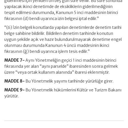
giderilmesi için yeniden on beş gün süre verilir. Bu süre sonunda
yapılacak ikinci denetimde de eksikliklerin giderilmediğinin
tespit edilmesi durumunda, Kanunun 5 inci maddesinin birinci
fıkrasının (d) bendi uyarınca izin belgesi iptal edilir.”
“(6) İzin belgeli konutlarda yapılan denetimlerde denetim tarihi
belge sahibine bildirilir. Bildirilen denetim tarihinde konutun
uygun şekilde açık ve hazır bulundurulmayarak denetime engel
olunması durumunda Kanunun 4 üncü maddesinin ikinci
fıkrasının (ğ) bendi uyarınca işlem tesis edilir.”
MADDE 7-
Aynı Yönetmeliğin geçici 1 inci maddesinin birinci
fıkrasında yer alan “aynı parselde” ibaresinden sonra gelmek
üzere “veya ortak kullanım alanında” ibaresi eklenmiştir.
MADDE 8-
Bu Yönetmelik yayımı tarihinde yürürlüğe girer.
MADDE 9-
Bu Yönetmelik hükümlerini Kültür ve Turizm Bakanı
yürütür.