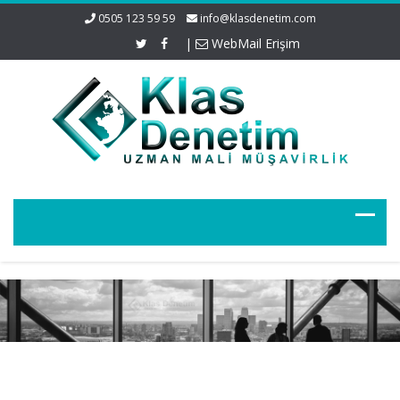
0505 123 59 59
info@klasdenetim.com
|
WebMail Erişim