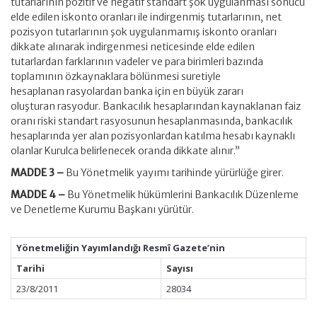
tutarlarının pozitif ve negatif standart şok uygulanması sonucu
elde edilen iskonto oranları ile indirgenmiş tutarlarının, net
pozisyon tutarlarının şok uygulanmamış iskonto oranları
dikkate alınarak indirgenmesi neticesinde elde edilen
tutarlardan farklarının vadeler ve para birimleri bazında
toplamının özkaynaklara bölünmesi suretiyle
hesaplanan rasyolardan banka için en büyük zararı
oluşturan rasyodur. Bankacılık hesaplarından kaynaklanan faiz
oranı riski standart rasyosunun hesaplanmasında, bankacılık
hesaplarında yer alan pozisyonlardan katılma hesabı kaynaklı
olanlar Kurulca belirlenecek oranda dikkate alınır.”
MADDE 3 –
Bu Yönetmelik yayımı tarihinde yürürlüğe girer.
MADDE 4 –
Bu Yönetmelik hükümlerini Bankacılık Düzenleme
ve Denetleme Kurumu Başkanı yürütür.
Yönetmeliğin Yayımlandığı Resmî Gazete’nin
Tarihi
Sayısı
23/8/2011
28034