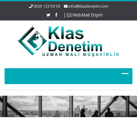
0505 123 59 59
info@klasdenetim.com
|
WebMail Erişim