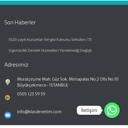
Son Haberler
5520 sayılı Kurumlar Vergisi Kanunu Sirküleri /73
Sigortacılık Destek Hizmetleri Yönetmeliği Değişti
Adresimiz
Muratçeşme Mah. Güz Sok. Mimapalas No:2 Ofis No:10
Büyükçekmece- İSTANBUL
0505 123 59 59
İletişim
İletişim
info@klasdenetim.com