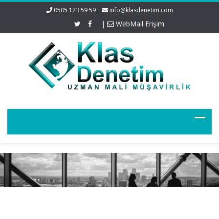
0505 123 59 59
info@klasdenetim.com
|
WebMail Erişim