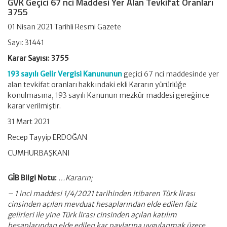
GVK Geçici 67 nci Maddesi Yer Alan Tevkifat Oranları
3755
01 Nisan 2021 Tarihli Resmi Gazete
Sayı: 31441
Karar Sayısı: 3755
193 sayılı Gelir Vergisi Kanununun
geçici 67 nci maddesinde yer
alan tevkifat oranları hakkındaki ekli Kararın yürürlüğe
konulmasına, 193 sayılı Kanunun mezkûr maddesi gereğince
karar verilmiştir.
31 Mart 2021
Recep Tayyip ERDOĞAN
CUMHURBAŞKANI
GİB Bilgi Notu:
…Kararın;
– 1 inci maddesi 1/4/2021 tarihinden itibaren Türk lirası
cinsinden açılan mevduat hesaplarından elde edilen faiz
gelirleri ile yine Türk lirası cinsinden açılan katılım
hesaplarından elde edilen kar paylarına uygulanmak üzere