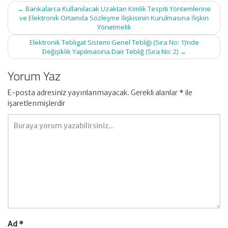
Post
←
Bankalarca Kullanılacak Uzaktan Kimlik Tespiti Yöntemlerine
navigation
ve Elektronik Ortamda Sözleşme İlişkisinin Kurulmasına İlişkin
Yönetmelik
Elektronik Tebligat Sistemi Genel Tebliği (Sıra No: 1)’nde
Değişiklik Yapılmasına Dair Tebliğ (Sıra No: 2)
→
Yorum Yaz
E-posta adresiniz yayınlanmayacak.
Gerekli alanlar
*
ile
işaretlenmişlerdir
Ad
*