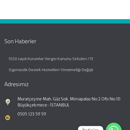
Son Haberler
5520 sayılı Kurumlar Vergisi Kanunu Sirküleri /73
Sigortacılık Destek Hizmetleri Yönetmeliği Değişti
Adresimiz
Muratçeşme Mah. Güz Sok. Mimapalas No:2 Ofis No:10
Büyükçekmece- İSTANBUL
0505 123 59 59