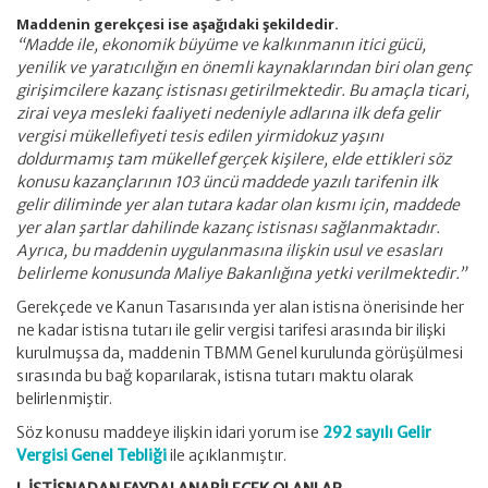
Maddenin gerekçesi ise aşağıdaki şekildedir.
“Madde ile, ekonomik büyüme ve kalkınmanın itici gücü,
yenilik ve yaratıcılığın en önemli kaynaklarından biri olan genç
girişimcilere kazanç istisnası getirilmektedir. Bu amaçla ticari,
zirai veya mesleki faaliyeti nedeniyle adlarına ilk defa gelir
vergisi mükellefiyeti tesis edilen yirmidokuz yaşını
doldurmamış tam mükellef gerçek kişilere, elde ettikleri söz
konusu kazançlarının 103 üncü
maddede yazılı tarifenin ilk
gelir diliminde yer alan tutara kadar olan kısmı için, maddede
yer alan şartlar dahilinde kazanç istisnası sağlanmaktadır.
Ayrıca, bu maddenin uygulanmasına ilişkin usul ve esasları
belirleme konusunda Maliye Bakanlığına yetki verilmektedir.”
Gerekçede ve Kanun Tasarısında yer alan istisna önerisinde her
ne kadar istisna tutarı ile gelir vergisi tarifesi arasında bir ilişki
kurulmuşsa da, maddenin TBMM Genel kurulunda görüşülmesi
sırasında bu bağ koparılarak, istisna tutarı maktu olarak
belirlenmiştir.
Söz konusu maddeye ilişkin idari yorum ise
292 sayılı Gelir
Vergisi Genel Tebliği
ile açıklanmıştır.