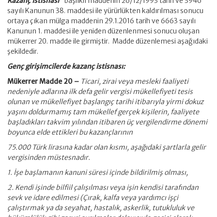
Kazanç İstisnası”
başlıklı maddenin 26/12/1993 tarih ve 3946
sayılı Kanunun 38. maddesi ile yürürlükten kaldırılması sonucu
ortaya çıkan mülga maddenin 29.1.2016 tarih ve 6663 sayılı
Kanunun 1. maddesi ile yeniden düzenlenmesi sonucu oluşan
mükerrer 20. madde ile girmiştir. Madde düzenlemesi aşağıdaki
şekildedir.
Genç girişimcilerde kazanç istisnası:
Mükerrer Madde 20 –
Ticari, zirai veya mesleki faaliyeti
nedeniyle adlarına ilk defa gelir vergisi mükellefiyeti tesis
olunan ve mükellefiyet başlangıç tarihi itibarıyla yirmi dokuz
yaşını doldurmamış tam mükellef gerçek kişilerin, faaliyete
başladıkları takvim yılından itibaren üç
vergilendirme dönemi
boyunca elde ettikleri bu kazançlarının
75.000 Türk lirasına kadar olan kısmı, aşağıdaki şartlarla gelir
vergisinden müstesnadır.
1. İşe başlamanın kanuni süresi içinde bildirilmiş olması,
2. Kendi işinde bilfiil çalışılması veya işin kendisi tarafından
sevk ve idare edilmesi (Çırak, kalfa veya yardımcı işçi
çalıştırmak ya da seyahat, hastalık, askerlik, tutukluluk ve