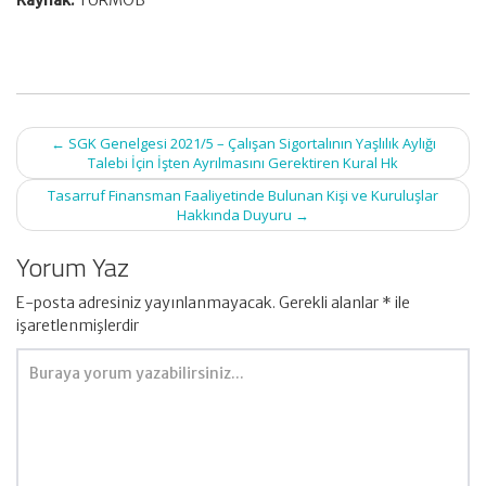
Kaynak:
TÜRMOB
Post
←
SGK Genelgesi 2021/5 – Çalışan Sigortalının Yaşlılık Aylığı
navigation
Talebi İçin İşten Ayrılmasını Gerektiren Kural Hk
Tasarruf Finansman Faaliyetinde Bulunan Kişi ve Kuruluşlar
Hakkında Duyuru
→
Yorum Yaz
E-posta adresiniz yayınlanmayacak.
Gerekli alanlar
*
ile
işaretlenmişlerdir