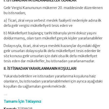
I. İSTİSNADAN FAYDALANABİLECEK OLANLAR
Gelir Vergisi Kanununun mükerrer 20. maddesinde düzenlenen
bu istisnadan;
a) Ticari, zirai veya serbest meslek faaliyeti nedeniyle adına ilk
defa gelir vergisi mükellefiyeti tesis eden ve
b) Mükellefiyet başlangıç tarihi itibarıyla yirmi dokuz yaşını
doldurmamış, olan tam mükellef gerçek kişiler yararlanabilirler
Dolayısıyla, ticari, zirai veya mesleki kazançlar dışındaki diğer
gelir unsurları dolayısıyla ilk defa mükellefiyet tesis edenler ile
söz konusu gelir unsurları için dahi olsa ilk defa mükellefiyet
tesis eden dar mükellefler, bu istisnadan yararlanamazlar.
II. İSTİSNADAN YARARLANMANIN KOŞULLARI
Yukarıda belirtilen ve istisnadan yararlanma koşuluna haiz
olanların, bu istisnadan yararlanabilmeleri için ayrıca aşağıdaki
koşulları da sağlamaları gerekmektedir.
…
Tamamı İçin Tıklayınız