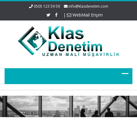
0505 123 59 59
info@klasdenetim.com
|
WebMail Erişim