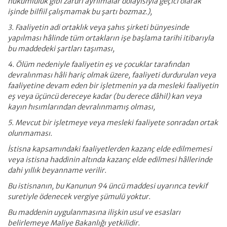
hükümlülük gibi zaruri ayrılmalar dolayısıyla geçici olarak
işinde bilfiil çalışmamak bu şartı bozmaz.),
3. Faaliyetin adi ortaklık veya şahıs şirketi bünyesinde
yapılması hâlinde tüm ortakların işe başlama tarihi itibarıyla
bu maddedeki şartları taşıması,
4. Ölüm nedeniyle faaliyetin eş ve çocuklar tarafından
devralınması hâli hariç olmak üzere, faaliyeti durdurulan veya
faaliyetine devam eden bir işletmenin ya da mesleki faaliyetin
eş veya üçüncü dereceye
kadar (bu derece dâhil) kan veya
kayın hısımlarından devralınmamış olması,
5. Mevcut bir işletmeye veya mesleki faaliyete sonradan ortak
olunmaması.
İstisna kapsamındaki faaliyetlerden kazanç elde edilmemesi
veya istisna haddinin altında kazanç elde edilmesi hâllerinde
dahi yıllık beyanname verilir.
Bu istisnanın, bu Kanunun 94 üncü maddesi uyarınca tevkif
suretiyle ödenecek vergiye şümulü yoktur.
Bu maddenin uygulanmasına ilişkin usul ve esasları
belirlemeye Maliye Bakanlığı yetkilidir.