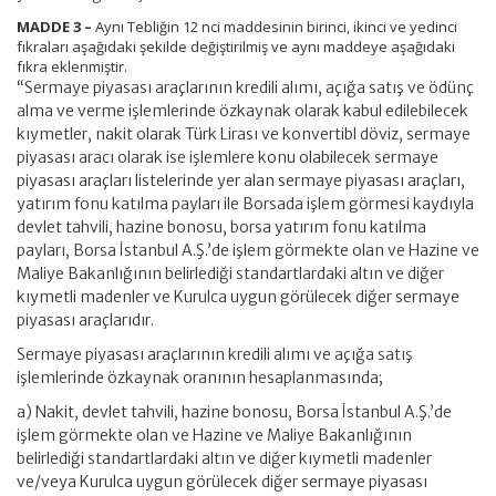
MADDE 3 –
Aynı Tebliğin 12 nci maddesinin birinci, ikinci ve yedinci
fıkraları aşağıdaki şekilde değiştirilmiş ve aynı maddeye aşağıdaki
fıkra eklenmiştir.
“Sermaye piyasası araçlarının kredili alımı, açığa satış ve ödünç
alma ve verme işlemlerinde özkaynak olarak kabul edilebilecek
kıymetler, nakit olarak Türk Lirası ve konvertibl döviz, sermaye
piyasası aracı olarak ise işlemlere konu olabilecek sermaye
piyasası araçları listelerinde yer alan sermaye piyasası araçları,
yatırım fonu katılma payları ile Borsada işlem görmesi kaydıyla
devlet tahvili, hazine bonosu, borsa yatırım fonu katılma
payları, Borsa İstanbul A.Ş.’de işlem görmekte olan ve Hazine ve
Maliye Bakanlığının belirlediği standartlardaki altın ve diğer
kıymetli madenler ve Kurulca uygun görülecek diğer sermaye
piyasası araçlarıdır.
Sermaye piyasası araçlarının kredili alımı ve açığa satış
işlemlerinde özkaynak oranının hesaplanmasında;
a) Nakit, devlet tahvili, hazine bonosu, Borsa İstanbul A.Ş.’de
işlem görmekte olan ve Hazine ve Maliye Bakanlığının
belirlediği standartlardaki altın ve diğer kıymetli madenler
ve/veya Kurulca uygun görülecek diğer sermaye piyasası