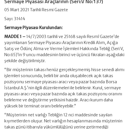
Sermaye Piyasası Araçlarının (Seri:V No:137)
05 Mart 2021 Tarihli Resmi Gazete
Sayı: 31414
Sermaye Piyasası Kurulundan:
MADDE 1 –
14/7/2003 tarihli ve 25168 sayılı Resmî Gazete’de
yayımlanan Sermaye Piyasası Araçlarının Kredili Alım, Açığa
Satış ve Ödünç Alma ve Verme İşlemleri Hakkında Tebliğ (Seri:V,
No:65)’in 9 uncu maddesinin birinci ve üçüncü fıkraları aşağıdaki
şekilde değiştirilmiştir.
“Bir müşterinin takası henüz gerçekleşmemiş hisse senedi alımı
işlemleri sonucunda, belirli bir anda oluşabilecek açık takas
pozisyonu sermaye piyasası aracı veya pazar bazında Borsa
İstanbul A.Ş.’nin ilgili düzenlemeleri ile belirlenir. Kurul, sermaye
piyasası aracı veya pazar bazında açık takas pozisyonu oranını
belirleme ve değiştirme yetkisini haizdir. Aracı kurum daha
yüksek bir teminat oranı belirleyebilir.”
“Müşterinin net varlığı Tebliğin 12 nci maddesinde sayılan
kıymetlerden oluşur. Net varlığın hesaplanmasında müşterinin
takas günü itibarıyla yükümlülüğünü yerine getirmediği