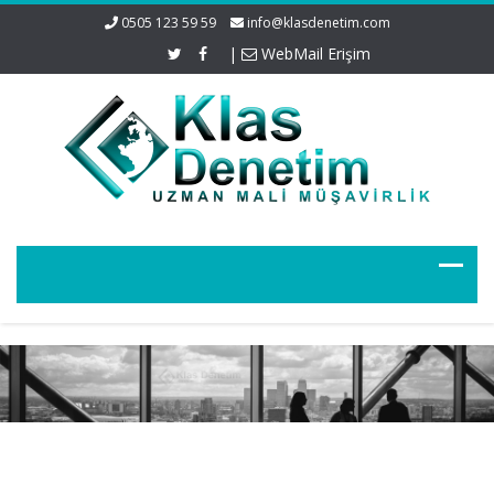
0505 123 59 59
info@klasdenetim.com
|
WebMail Erişim