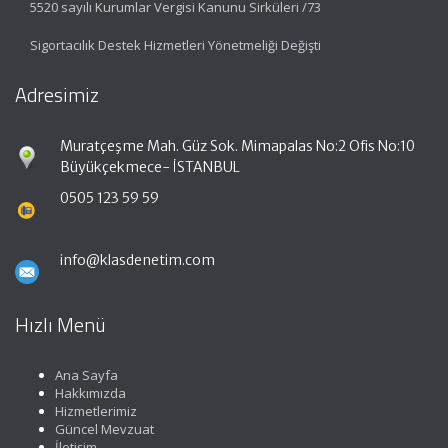
5520 sayılı Kurumlar Vergisi Kanunu Sirküleri /73
Sigortacılık Destek Hizmetleri Yönetmeliği Değişti
Adresimiz
Muratçeşme Mah. Güz Sok. Mimapalas No:2 Ofis No:10
Büyükçekmece- İSTANBUL
0505 123 59 59
info@klasdenetim.com
Hızlı Menü
Ana Sayfa
Hakkımızda
Hizmetlerimiz
Güncel Mevzuat
İletişim