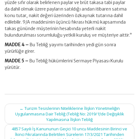
yüzde sıfır olarak belirlenen paylar ve brüt takasa tabi paylar
da dahil olmak üzere payların satıldığı andan itibaren satıma
konu tutar, nakit değeri üzerinden özkaynak tutarına dahil
edilebilir. 9/A maddesinin üçüncü fıkrası hükmü kapsamında
takas gününde müşterinin hesabında yeterli nakit
bulundurulması sorumluluğu yetkili kuruluş ve müşteriye aittir.”
MADDE 4 –
Bu Tebliğ yayımı tarihinden yedi gün sonra
yürürlüğe girer.
MADDE 5 –
Bu Tebliğ hükümlerini Sermaye Piyasası Kurulu
yürütür.
Post
←
Turizm Tesislerinin Niteliklerine İlişkin Yönetmeliğin
navigation
Uygulanmasına Dair Tebliğ (Tebliğ No: 2019/1)’de Değişiklik
Yapılmasına İlişkin Tebliğ
4857 Sayılı İş Kanununun Geçici 10 uncu Maddesinin Birinci ve
İkinci Fıkralarında Belirtilen Sürelerin 17/3/2021 Tarihinden