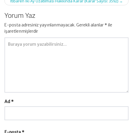
İtibaren İki Ay Uzatılması Hakkında Karar (Karar Sayısı: 3592)
→
Yorum Yaz
E-posta adresiniz yayınlanmayacak.
Gerekli alanlar
*
ile
işaretlenmişlerdir
Ad
*
E-posta
*