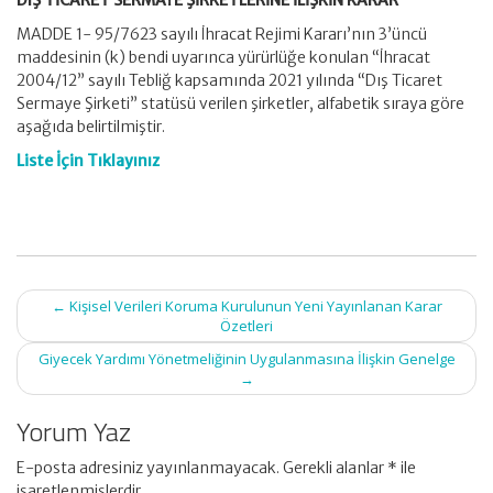
DIŞ TİCARET SERMAYE ŞİRKETLERİNE İLİŞKİN KARAR
MADDE 1- 95/7623 sayılı İhracat Rejimi Kararı’nın 3’üncü
maddesinin (k) bendi uyarınca yürürlüğe konulan “İhracat
2004/12” sayılı Tebliğ kapsamında 2021 yılında “Dış Ticaret
Sermaye Şirketi” statüsü verilen şirketler, alfabetik sıraya göre
aşağıda belirtilmiştir.
Liste İçin Tıklayınız
Post
←
Kişisel Verileri Koruma Kurulunun Yeni Yayınlanan Karar
navigation
Özetleri
Giyecek Yardımı Yönetmeliğinin Uygulanmasına İlişkin Genelge
→
Yorum Yaz
E-posta adresiniz yayınlanmayacak.
Gerekli alanlar
*
ile
işaretlenmişlerdir