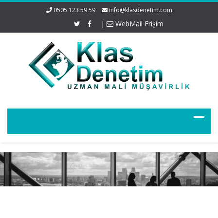
0505 123 59 59
info@klasdenetim.com
|
WebMail Erişim