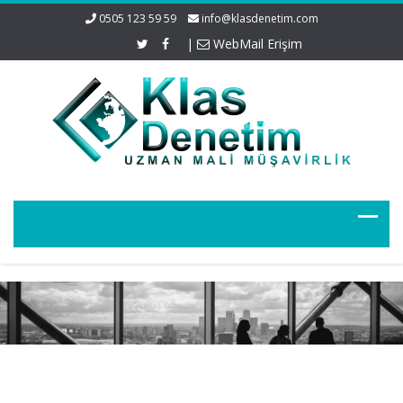
0505 123 59 59
info@klasdenetim.com
|
WebMail Erişim