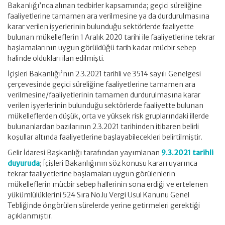
Bakanlığı’nca alınan tedbirler kapsamında; geçici süreliğine
faaliyetlerine tamamen ara verilmesine ya da durdurulmasına
karar verilen işyerlerinin bulunduğu sektörlerde faaliyette
bulunan mükelleflerin 1 Aralık 2020 tarihi ile faaliyetlerine tekrar
başlamalarının uygun görüldüğü tarih kadar mücbir sebep
halinde oldukları ilan edilmişti.
İçişleri Bakanlığı’nın 2.3.2021 tarihli ve 3514 sayılı Genelgesi
çerçevesinde geçici süreliğine faaliyetlerine tamamen ara
verilmesine/faaliyetlerinin tamamen durdurulmasına karar
verilen işyerlerinin bulunduğu sektörlerde faaliyette bulunan
mükelleflerden düşük, orta ve yüksek risk gruplarındaki illerde
bulunanlardan bazılarının 2.3.2021 tarihinden itibaren belirli
koşullar altında faaliyetlerine başlayabilecekleri belirtilmiştir.
Gelir İdaresi Başkanlığı tarafından yayımlanan
9.3.2021 tarihli
duyuruda
; İçişleri Bakanlığının söz konusu kararı uyarınca
tekrar faaliyetlerine başlamaları uygun görülenlerin
mükelleflerin mücbir sebep hallerinin sona erdiği ve ertelenen
yükümlülüklerini 524 Sıra No.lu Vergi Usul Kanunu Genel
Tebliğinde öngörülen sürelerde yerine getirmeleri gerektiği
açıklanmıştır.