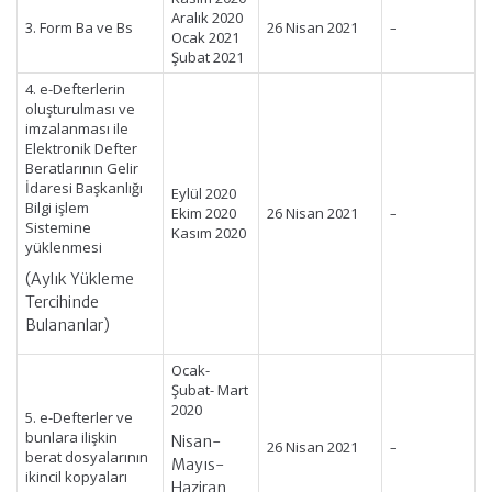
Aralık 2020
3. Form Ba ve Bs
26 Nisan 2021
–
Ocak 2021
Şubat 2021
4. e-Defterlerin
oluşturulması ve
imzalanması ile
Elektronik Defter
Beratlarının Gelir
İdaresi Başkanlığı
Eylül 2020
Bilgi işlem
Ekim 2020
26 Nisan 2021
–
Sistemine
Kasım 2020
yüklenmesi
(Aylık Yükleme
Tercihinde
Bulananlar)
Ocak-
Şubat- Mart
2020
5. e-Defterler ve
bunlara ilişkin
Nisan-
26 Nisan 2021
–
berat dosyalarının
Mayıs-
ikincil kopyaları
Haziran