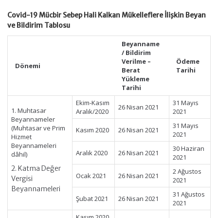
Covid-19 Mücbir Sebep Hali Kalkan Mükelleflere İlişkin Beyan
ve Bildirim Tablosu
Beyanname
/ Bildirim
Verilme –
Ödeme
Dönemi
Berat
Tarihi
Yükleme
Tarihi
Ekim-Kasım
31 Mayıs
26 Nisan 2021
1. Muhtasar
Aralık/2020
2021
Beyannameler
31 Mayıs
(Muhtasar ve Prim
Kasım 2020
26 Nisan 2021
2021
Hizmet
Beyannameleri
30 Haziran
Aralık 2020
26 Nisan 2021
dâhil)
2021
2. Katma Değer
2 Ağustos
Ocak 2021
26 Nisan 2021
Vergisi
2021
Beyannameleri
31 Ağustos
Şubat 2021
26 Nisan 2021
2021
Kasım 2020