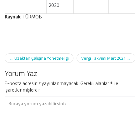
2020
Kaynak:
TÜRMOB
Post
←
Uzaktan Çalışma Yönetmeliği
Vergi Takvimi Mart 2021
→
navigation
Yorum Yaz
E-posta adresiniz yayınlanmayacak.
Gerekli alanlar
*
ile
işaretlenmişlerdir