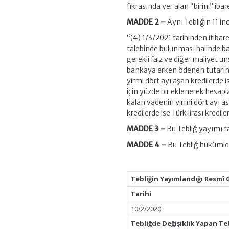
fıkrasında yer alan “birini” ibar
MADDE 2 –
Aynı Tebliğin 11 in
“(4) 1/3/2021 tarihinden itibar
talebinde bulunması halinde ban
gerekli faiz ve diğer maliyet u
bankaya erken ödenen tutarın, 
yirmi dört ayı aşan kredilerde i
için yüzde bir eklenerek hesap
kalan vadenin yirmi dört ayı a
kredilerde ise Türk lirası kredil
MADDE 3 –
Bu Tebliğ yayımı ta
MADDE 4 –
Bu Tebliğ hükümle
Tebliğin Yayımlandığı Resmî 
Tarihi
10/2/2020
Tebliğde Değişiklik Yapan Te