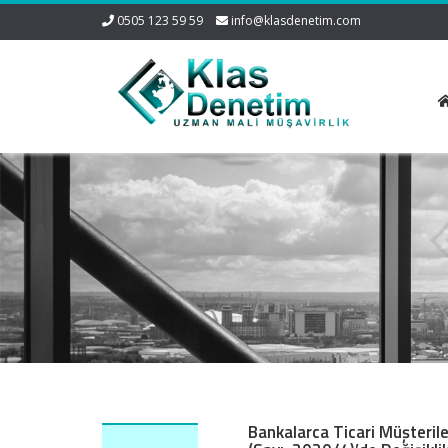
0505 123 59 59
info@klasdenetim.com
Bankalarca Ticari Müşterile