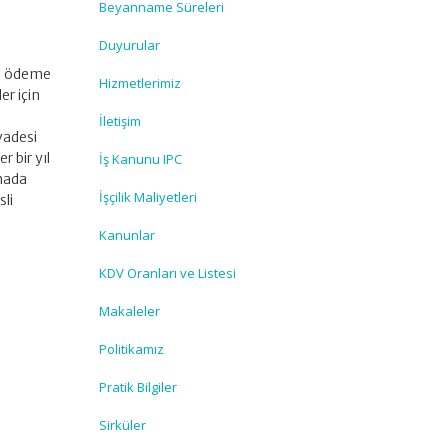
Beyanname Süreleri
Duyurular
en ödeme
Hizmetlerimiz
er için
İletişim
vadesi
r bir yıl
İş Kanunu IPC
amada
İşçilik Maliyetleri
sli
Kanunlar
KDV Oranları ve Listesi
Makaleler
Politikamız
Pratik Bilgiler
Sirküler