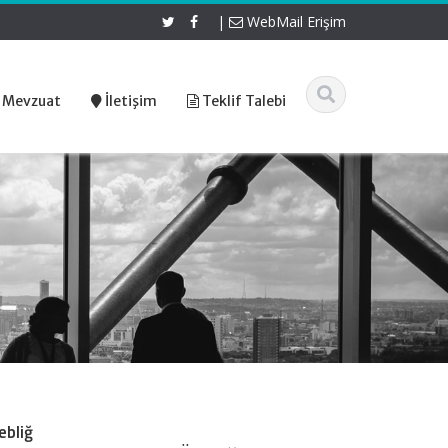
|
WebMail Erişim
 Mevzuat
İletişim
Teklif Talebi
ebliğ