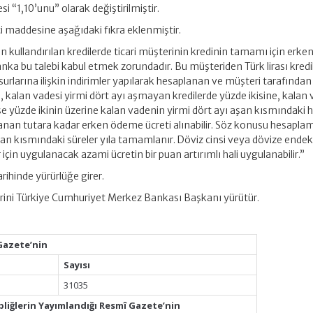
esi “1,10’unu” olarak değiştirilmiştir.
ci maddesine aşağıdaki fıkra eklenmiştir.
en kullandırılan kredilerde ticari müşterinin kredinin tamamı için erk
ka bu talebi kabul etmek zorundadır. Bu müşteriden Türk lirası kredil
nsurlarına ilişkin indirimler yapılarak hesaplanan ve müşteri tarafından
kalan vadesi yirmi dört ayı aşmayan kredilerde yüzde ikisine, kalan 
se yüzde ikinin üzerine kalan vadenin yirmi dört ayı aşan kısmındaki he
lanan tutara kadar erken ödeme ücreti alınabilir. Söz konusu hesapl
şan kısmındaki süreler yıla tamamlanır. Döviz cinsi veya dövize endek
er için uygulanacak azami ücretin bir puan artırımlı hali uygulanabilir.”
rihinde yürürlüğe girer.
rini Türkiye Cumhuriyet Merkez Bankası Başkanı yürütür.
Gazete’nin
Sayısı
31035
bliğlerin Yayımlandığı Resmî Gazete’nin