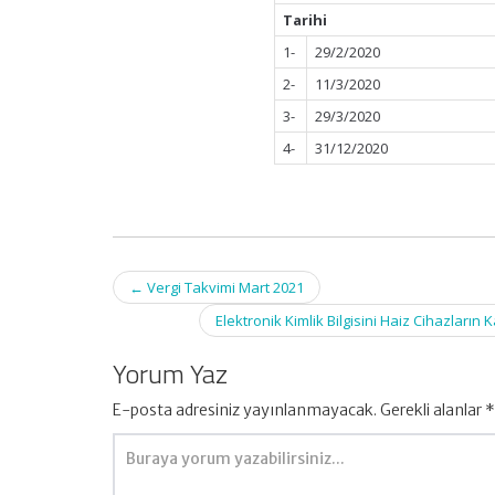
Tarihi
1-
29/2/2020
2-
11/3/2020
3-
29/3/2020
4-
31/12/2020
Post
←
Vergi Takvimi Mart 2021
navigation
Elektronik Kimlik Bilgisini Haiz Cihazların
Yorum Yaz
E-posta adresiniz yayınlanmayacak.
Gerekli alanlar
*