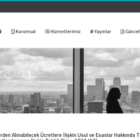
Kurumsal
Hizmetlerimiz
Yayınlar
Güncel
rden Alınabilecek Ücretlere İlişkin Usul ve Esaslar Hakkında T