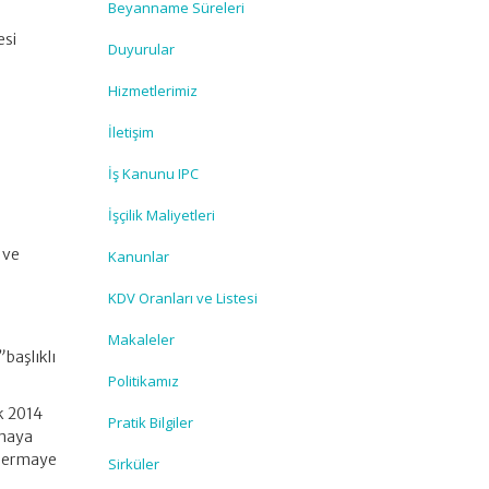
Beyanname Süreleri
esi
Duyurular
Hizmetlerimiz
İletişim
İş Kanunu IPC
İşçilik Maliyetleri
 ve
Kanunlar
KDV Oranları ve Listesi
Makaleler
”
başlıklı
Politikamız
ak 2014
Pratik Bilgiler
amaya
 sermaye
Sirküler