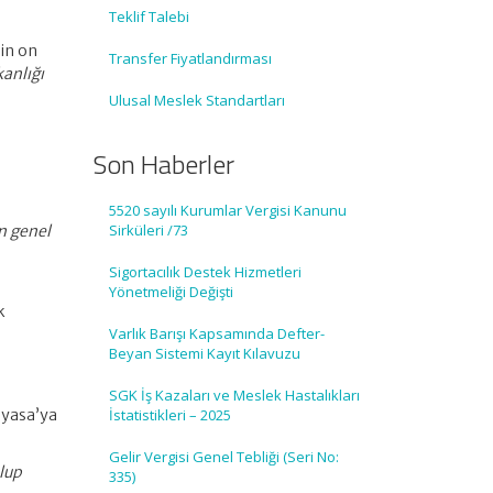
Teklif Talebi
nin on
Transfer Fiyatlandırması
anlığı
Ulusal Meslek Standartları
Son Haberler
5520 sayılı Kurumlar Vergisi Kanunu
Sirküleri /73
ın genel
Sigortacılık Destek Hizmetleri
Yönetmeliği Değişti
k
Varlık Barışı Kapsamında Defter-
Beyan Sistemi Kayıt Kılavuzu
SGK İş Kazaları ve Meslek Hastalıkları
ayasa’ya
İstatistikleri – 2025
Gelir Vergisi Genel Tebliği (Seri No:
lup
335)