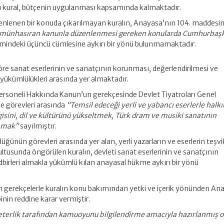
 kural, bütçenin uygulanması kapsamında kalmaktadır.
zenlenen bir konuda çıkarılmayan kuralın, Anayasa’nın 104. maddesi
münhasıran kanunla düzenlenmesi gereken konularda Cumhurbaşk
imindeki üçüncü cümlesine aykırı bir yönü bulunmamaktadır.
e sanat eserlerinin ve sanatçının korunması, değerlendirilmesi ve
 yükümlülükleri arasında yer almaktadır.
 Personeli Hakkında Kanun’un gerekçesinde Devlet Tiyatroları Genel
e görevleri arasında
“Temsil edeceği yerli ve yabancı eserlerle halk
vgisini, dil ve kültürünü yükseltmek, Türk dram ve musiki sanatının
lamak”
sayılmıştır.
üğünün görevleri arasında yer alan, yerli yazarların ve eserlerin teşvi
ltusunda öngörülen kuralın, devleti sanat eserlerinin ve sanatçının
birleri almakla yükümlü kılan anayasal hükme aykırı bir yönü
gerekçelerle kuralın konu bakımından yetki ve içerik yönünden An
inin reddine karar vermiştir.
eterlik tarafından kamuoyunu bilgilendirme amacıyla hazırlanmış o