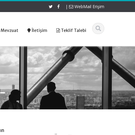
|
WebMail Erişim
 Mevzuat
İletişim
Teklif Talebi
ın