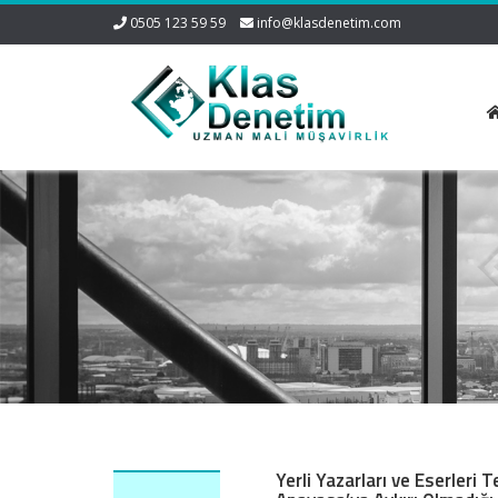
0505 123 59 59
info@klasdenetim.com
Yerli Yazarları ve Eserleri