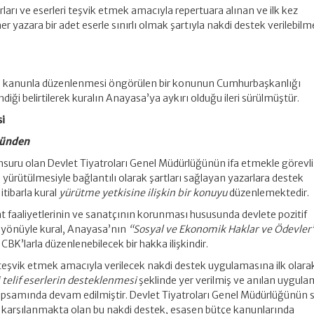
rları ve eserleri teşvik etmek amacıyla repertuara alınan ve ilk kez
her yazara bir adet eserle sınırlı olmak şartıyla nakdi destek verilebilm
n kanunla düzenlenmesi öngörülen bir konunun Cumhurbaşkanlığı
iği belirtilerek kuralın Anayasa’ya aykırı olduğu ileri sürülmüştür.
i
nünden
nsuru olan Devlet Tiyatroları Genel Müdürlüğünün ifa etmekle görevli
 yürütülmesiyle bağlantılı olarak şartları sağlayan yazarlara destek
itibarla kural
yürütme yetkisine ilişkin bir konuyu
düzenlemektedir.
 faaliyetlerinin ve sanatçının korunması hususunda devlete pozitif
 yönüyle kural, Anayasa’nın
“Sosyal ve Ekonomik Haklar ve Ödevler
BK’larla düzenlenebilecek bir hakka ilişkindir.
rı teşvik etmek amacıyla verilecek nakdi destek uygulamasına ilk olar
i telif eserlerin desteklenmesi
şeklinde yer verilmiş ve anılan uygul
apsamında devam edilmiştir. Devlet Tiyatroları Genel Müdürlüğünün
en karşılanmakta olan bu nakdi destek, esasen bütçe kanunlarında