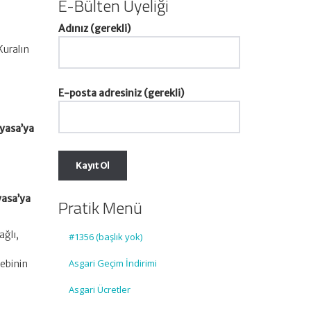
E-Bülten Üyeliği
Adınız (gerekli)
Kuralın
E-posta adresiniz (gerekli)
ayasa’ya
yasa’ya
Pratik Menü
ağlı,
#1356 (başlık yok)
Asgari Geçim İndirimi
lebinin
Asgari Ücretler