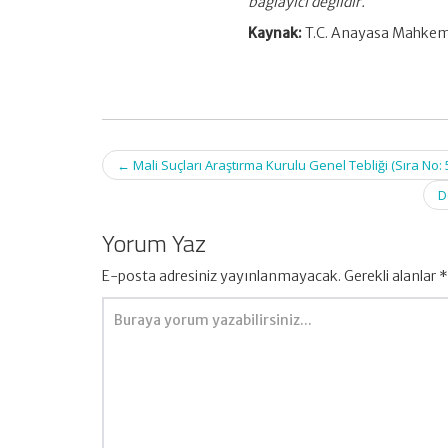
bağlayıcı değildir.
Kaynak:
T.C. Anayasa Mahkeme
Post
←
Mali Suçları Araştırma Kurulu Genel Tebliği (Sıra No: 5
navigation
D
Yorum Yaz
E-posta adresiniz yayınlanmayacak.
Gerekli alanlar
*