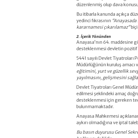
düzenlenmiş olup dava konusu
Bu itibarla kanunda açıkça dü
yedinci fıkrasının
“Anayasada 
kararnamesi çıkarılamaz”
biç
2. İçerik Yönünden
Anayasa’nın 64. maddesine gör
desteklenmesi devletin pozitif
5441 sayılı Devlet Tiyatroları
Müdürlüğünün kuruluş amacı v
eğitimini, yurt ve güzellik se
yayılmasını, gelişmesini sağ
Devlet Tiyatroları Genel Müdürl
edilmesi şeklindeki amaç doğru
desteklenmesi için gereken ted
bulunmamaktadır.
Anayasa Mahkemesi açıklanan 
aykırı olmadığına ve iptal taleb
Bu basın duyurusu Genel Sekr