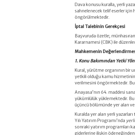
Dava konusu kuralla, yerli yaza
sahnelenecek telif eserler için 
öngörülmektedir.
İptal Talebinin Gerekçesi
Başvuruda özetle; münhasıra
Kararnamesi (CBK) ile düzenlend
Mahkemenin Değerlendirmes
1. Konu Bakımından Yetki Yö
Kural, yürütme organının bir u
yetkili olduğu kamu hizmetinin
verilmesini öngörmektedir. Bu 
Anayasa’nın 64. maddesi sanat
yükümlülük yüklemektedir. Bu
üçüncü bölümünde yer alan ve C
Kuralda yer alan yerli yazarla
Yılı Yatırım Programı’nda
yerl
sonraki yatırım programları k
giderlerine ilişkin ödeneğind