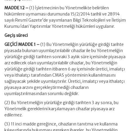
MADDE 12 –
(1) İşletmecinin bu Yönetmelikte belirtilen
hükümlere uymaması durumunda 15/2/2014 tarihli ve 28914
sayılı Resmî Gazete’de yayımlanan Bilgi Teknolojileri ve İletişim
Kurumu İdari Yaptırımlar Yönetmeliği hükümleri uygulanır.
Geçiş süreci
GEÇİCİ MADDE 1 –
(1) Bu Yönetmeliğin yürürlüğe girdiği tarihte
piyasada bulunan uyumlaştırılabilir cihazlar ile bu Yönetmeliğin
yürürlüğe girdiği tarihten sonraki 3 aylık süre içerisinde piyasaya
arz edilecek olan uyumlaştırılabilir cihazlar, bu Yönetmeliğin
yürürlüğe girdiği tarihten itibaren 6 ay içerisinde üretici, imalatçı
veya ithalatçı tarafından CMAS yönteminin kullanılmasını
sağlayacak şekilde uyumlaştırılır. Üretici, imalatçı veya ithalatçı
piyasaya arzını gerçekleştirmediği cihazların
uyumlaştırılmasından sorumlu değildir.
(2) Bu Yönetmeliğin yürürlüğe girdiği tarihten 3 ay sonra, bu
Yönetmelik gereklerini karşılamayan cihazlar piyasaya arz
edilemez.
(3) 11 inci madde gereğince, cihazların tanıtma ve kullanma
kılavuzlarında bulunması gereken ibareler, bu Yönetmeliğin