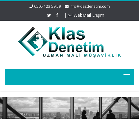
0505 123 59 59
info@klasdenetim.com
|
WebMail Erişim