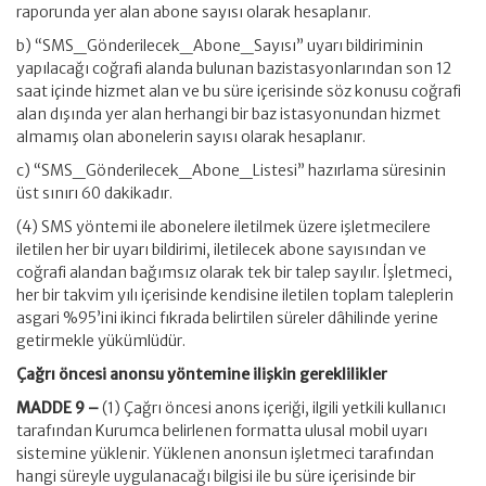
raporunda yer alan abone sayısı olarak hesaplanır.
b) “SMS_Gönderilecek_Abone_Sayısı” uyarı bildiriminin
yapılacağı coğrafi alanda bulunan bazistasyonlarından son 12
saat içinde hizmet alan ve bu süre içerisinde söz konusu coğrafi
alan dışında yer alan herhangi bir baz istasyonundan hizmet
almamış olan abonelerin sayısı olarak hesaplanır.
c) “SMS_Gönderilecek_Abone_Listesi” hazırlama süresinin
üst sınırı 60 dakikadır.
(4) SMS yöntemi ile abonelere iletilmek üzere işletmecilere
iletilen her bir uyarı bildirimi, iletilecek abone sayısından ve
coğrafi alandan bağımsız olarak tek bir talep sayılır. İşletmeci,
her bir takvim yılı içerisinde kendisine iletilen toplam taleplerin
asgari %95’ini ikinci fıkrada belirtilen süreler dâhilinde yerine
getirmekle yükümlüdür.
Çağrı öncesi anonsu yöntemine ilişkin gereklilikler
MADDE 9 –
(1) Çağrı öncesi anons içeriği, ilgili yetkili kullanıcı
tarafından Kurumca belirlenen formatta ulusal mobil uyarı
sistemine yüklenir. Yüklenen anonsun işletmeci tarafından
hangi süreyle uygulanacağı bilgisi ile bu süre içerisinde bir