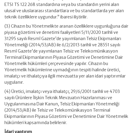
ETSI TS 122 268 standardına veya bu standardın yerini alan
ulusal ve uluslararası standartlara ve bu standartlarda yer alan
teknik özelliklere uygundur.” ibaresi iliştirilir.
(3) Cihazın bu Yönetmelikte aranan özelliklere uygunluğuna dair
piyasa gözetimi ve denetimi faaliyetleri 5/11/2020 tarihli ve
31295 sayılı Resmî Gazete’de yayımlanan Telsiz Ekipmanları
Yönetmeliği (2014/53/AB) ile 6/2/2013 tarihli ve 28551 sayılı
Resmî Gazete’de yayımlanan Telsiz ve Telekomünikasyon
Terminal Ekipmanlarının Piyasa Gözetimi ve Denetimine Dair
Yönetmelik hükümleri çerçevesinde yapılır. Cihazın bu
Yönetmelik hükümlerine uymadığının tespiti halinde üretici,
imalatçı ve ithalatçıya ilgili mevzuatta yer alan idari yaptırımlar
uygulanır.
(4) Üretici, imalatçı veya ithalatçı; 29/6/2001 tarihli ve 4703
sayılı Ürünlere İlişkin Teknik Mevzuatın Hazırlanması ve
Uygulanmasına Dair Kanun, Telsiz Ekipmanları Yönetmeliği
(2014/53/AB) ile Telsiz ve Telekomünikasyon Terminal
Ekipmanlarının Piyasa Gözetimi ve Denetimine Dair Yönetmelik
hükümleri kapsamında belirlenir.
İdari yaptırım