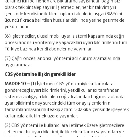
kullanıcı için belirlenen ardışık arama sayısından bağımsız
olarak tek bir talep sayılır. İşletmeciler, her bir takvim yılı
içerisinde kendisine iletilen toplam taleplerin asgari %95’ini
üçüncü fıkrada belirtilen hususlar dâhilinde yerine getirmekle
yükümlüdür.
(6) İşletmeciler, ulusal mobil uyarı sistemi kapsamında çağrı
öncesi anonsu yöntemiyle yapacakları uyarı bildirimlerini tüm
Türkiye bazında kendi abonelerine yayımlar.
(7) Çağrı öncesi anonsu yöntemi acil durum aramalarında
uygulanmaz.
CBS yöntemine ilişkin gereklilikler
MADDE 10 –
(1) İşletmeci CBS yöntemiyle kullanıcılara
göndereceği uyarı bildirimlerini, yetkili kullanıcı tarafından
sistem aracılığıyla bildirilen coğrafi alandan bağımsız olarak
uyarı bildirimi onay sürecindeki tüm onay işlemlerinin
tamamlanmasını müteakip azami 5 dakika içerisinde işleyerek
kullanıcılara iletilmek üzere yayımlar.
(2) CBS yöntemi ile kullanıcılara iletilmek üzere işletmecilere
iletilen her bir uyarı bildirimi, iletilecek kullanıcı sayısından ve