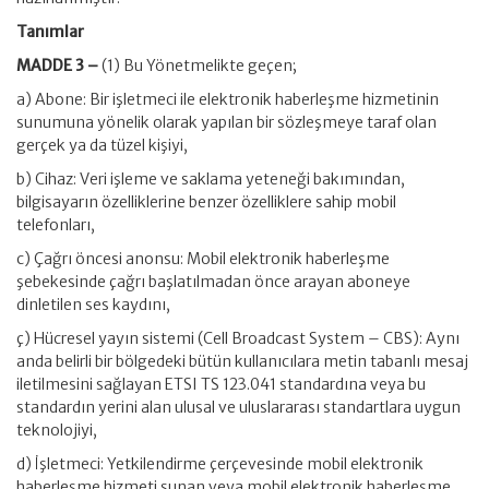
Tanımlar
MADDE 3 –
(1) Bu Yönetmelikte geçen;
a) Abone: Bir işletmeci ile elektronik haberleşme hizmetinin
sunumuna yönelik olarak yapılan bir sözleşmeye taraf olan
gerçek ya da tüzel kişiyi,
b) Cihaz: Veri işleme ve saklama yeteneği bakımından,
bilgisayarın özelliklerine benzer özelliklere sahip mobil
telefonları,
c) Çağrı öncesi anonsu: Mobil elektronik haberleşme
şebekesinde çağrı başlatılmadan önce arayan aboneye
dinletilen ses kaydını,
ç) Hücresel yayın sistemi (Cell Broadcast System – CBS): Aynı
anda belirli bir bölgedeki bütün kullanıcılara metin tabanlı mesaj
iletilmesini sağlayan ETSI TS 123.041 standardına veya bu
standardın yerini alan ulusal ve uluslararası standartlara uygun
teknolojiyi,
d) İşletmeci: Yetkilendirme çerçevesinde mobil elektronik
haberleşme hizmeti sunan veya mobil elektronik haberleşme