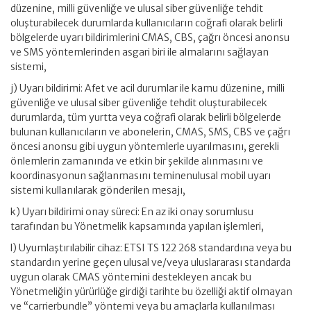
düzenine, milli güvenliğe ve ulusal siber güvenliğe tehdit
oluşturabilecek durumlarda kullanıcıların coğrafi olarak belirli
bölgelerde uyarı bildirimlerini CMAS, CBS, çağrı öncesi anonsu
ve SMS yöntemlerinden asgari biri ile almalarını sağlayan
sistemi,
j) Uyarı bildirimi: Afet ve acil durumlar ile kamu düzenine, milli
güvenliğe ve ulusal siber güvenliğe tehdit oluşturabilecek
durumlarda, tüm yurtta veya coğrafi olarak belirli bölgelerde
bulunan kullanıcıların ve abonelerin, CMAS, SMS, CBS ve çağrı
öncesi anonsu gibi uygun yöntemlerle uyarılmasını, gerekli
önlemlerin zamanında ve etkin bir şekilde alınmasını ve
koordinasyonun sağlanmasını teminenulusal mobil uyarı
sistemi kullanılarak gönderilen mesajı,
k) Uyarı bildirimi onay süreci: En az iki onay sorumlusu
tarafından bu Yönetmelik kapsamında yapılan işlemleri,
l) Uyumlaştırılabilir cihaz: ETSI TS 122 268 standardına veya bu
standardın yerine geçen ulusal ve/veya uluslararası standarda
uygun olarak CMAS yöntemini destekleyen ancak bu
Yönetmeliğin yürürlüğe girdiği tarihte bu özelliği aktif olmayan
ve “carrierbundle” yöntemi veya bu amaçlarla kullanılması