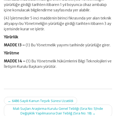
yürürlüğe girdiği tarihten itibaren 1 yıl boyunca cihaz ambalajı
içine konulacak bilgilendirme sayfasında yer alabilir.
(4) İşletmeciler 5 inci maddenin birinci fıkrasında yer alan teknik
altyapıyı bu Yönetmeliğin yürürlüğe girdiği tarihten itibaren 3 ay
içerisinde kurar ve işletir.
Yürürlük
MADDE 13 –
(1) Bu Yönetmelik yayımı tarihinde yürürlüğe girer.
Yürütme
MADDE 14 –
(1) Bu Yönetmelik hükümlerini Bilgi Teknolojileri ve
İletişim Kurulu Başkanı yürütür.
Post
←
6486 Sayılı Kanun Teşvik Süresi Uzatıldı
navigation
Mali Suçları Araştırma Kurulu Genel Tebliği (Sıra No: 5)’nde
Değişiklik Yapılmasına Dair Tebliğ (Sıra No: 18)
→