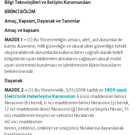
Bilgi Teknolojileri ve İletişim Kurumundan:
BİRİNCİ BÖLÜM
Amaç, Kapsam, Dayanak ve Tanımlar
Amaç ve kapsam
MADDE 1 –
(1) Bu Yönetmeliğin amacı; afet, acil durumlar ile
kamu düzenine, milli güvenliğe ve ulusal siber güvenliğe tehdit
oluşturabilecek durumlarda kullanıcıların coğrafi olarak belirli
bölgelerde uyarı bildirimleri almalarını sağlayan ulusal mobil
uyarı sisteminin kurulması ve işletilmesine ilişkin hususların
belirlenmesidir.
Dayanak
MADDE 2 –
(1) Bu Yönetmelik, 5/11/2008 tarihli ve
5809 sayılı
Elektronik Haberleşme Kanununun
4 üncü maddesinin birinci
fıkrasının (h) bendi, 6 ncı maddesinin birinci fıkrasının (ş) bendi,
12 nci maddesinin ikinci fıkrasının (ğ) bendi ve beşinci fıkrası, 51
inci maddesinin beşinci ve sekizinci fıkraları ile
60 ıncı maddesinin
birinci, onbirinci, onikinci ve onüçüncü fıkralarına dayanılarak
hazırlanmıştır.