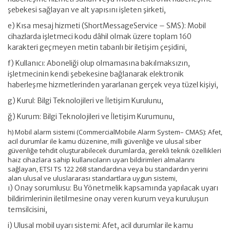
şebekesi sağlayan ve alt yapısını işleten şirketi,
e) Kısa mesaj hizmeti (ShortMessageService – SMS): Mobil
cihazlarda işletmeci kodu dâhil olmak üzere toplam 160
karakteri geçmeyen metin tabanlı bir iletişim çeşidini,
f) Kullanıcı: Aboneliği olup olmamasına bakılmaksızın,
işletmecinin kendi şebekesine bağlanarak elektronik
haberleşme hizmetlerinden yararlanan gerçek veya tüzel kişiyi,
g) Kurul: Bilgi Teknolojileri ve İletişim Kurulunu,
ğ) Kurum: Bilgi Teknolojileri ve İletişim Kurumunu,
h) Mobil alarm sistemi (CommercialMobile Alarm System– CMAS): Afet,
acil durumlar ile kamu düzenine, milli güvenliğe ve ulusal siber
güvenliğe tehdit oluşturabilecek durumlarda, gerekli teknik özellikleri
haiz cihazlara sahip kullanıcıların uyarı bildirimleri almalarını
sağlayan, ETSI TS 122 268 standardına veya bu standardın yerini
alan ulusal ve uluslararası standartlara uygun sistemi,
ı) Onay sorumlusu: Bu Yönetmelik kapsamında yapılacak uyarı
bildirimlerinin iletilmesine onay veren kurum veya kuruluşun
temsilcisini,
i) Ulusal mobil uyarı sistemi: Afet, acil durumlar ile kamu