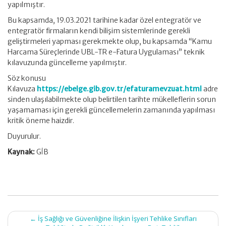
yapılmıştır.
Bu kapsamda, 19.03.2021 tarihine kadar özel entegratör ve
entegratör firmaların kendi bilişim sistemlerinde gerekli
geliştirmeleri yapması gerekmekte olup, bu kapsamda “Kamu
Harcama Süreçlerinde UBL-TR e-Fatura Uygulaması” teknik
kılavuzunda güncelleme yapılmıştır.
Söz konusu
Kılavuza
https://ebelge.gib.gov.tr/efaturamevzuat.html
adre
sinden ulaşılabilmekte olup belirtilen tarihte mükelleflerin sorun
yaşamaması için gerekli güncellemelerin zamanında yapılması
kritik öneme haizdir.
Duyurulur.
Kaynak:
GİB
Post
←
İş Sağlığı ve Güvenliğine İlişkin İşyeri Tehlike Sınıfları
navigation