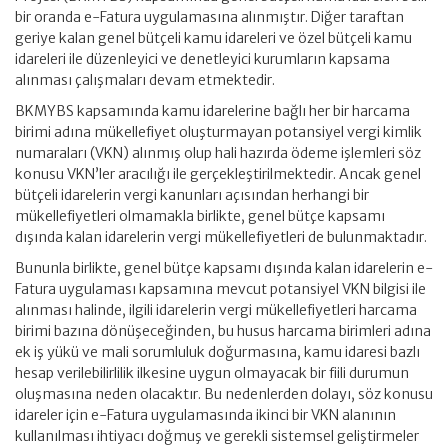
bir oranda e-Fatura uygulamasına alınmıştır. Diğer taraftan
geriye kalan genel bütçeli kamu idareleri ve özel bütçeli kamu
idareleri ile düzenleyici ve denetleyici kurumların kapsama
alınması çalışmaları devam etmektedir.
BKMYBS kapsamında kamu idarelerine bağlı her bir harcama
birimi adına mükellefiyet oluşturmayan potansiyel vergi kimlik
numaraları (VKN) alınmış olup hali hazırda ödeme işlemleri söz
konusu VKN’ler aracılığı ile gerçekleştirilmektedir. Ancak genel
bütçeli idarelerin vergi kanunları açısından herhangi bir
mükellefiyetleri olmamakla birlikte, genel bütçe kapsamı
dışında kalan idarelerin vergi mükellefiyetleri de bulunmaktadır.
Bununla birlikte, genel bütçe kapsamı dışında kalan idarelerin e-
Fatura uygulaması kapsamına mevcut potansiyel VKN bilgisi ile
alınması halinde, ilgili idarelerin vergi mükellefiyetleri harcama
birimi bazına dönüşeceğinden, bu husus harcama birimleri adına
ek iş yükü ve mali sorumluluk doğurmasına, kamu idaresi bazlı
hesap verilebilirlilik ilkesine uygun olmayacak bir fiili durumun
oluşmasına neden olacaktır. Bu nedenlerden dolayı, söz konusu
idareler için e-Fatura uygulamasında ikinci bir VKN alanının
kullanılması ihtiyacı doğmuş ve gerekli sistemsel geliştirmeler