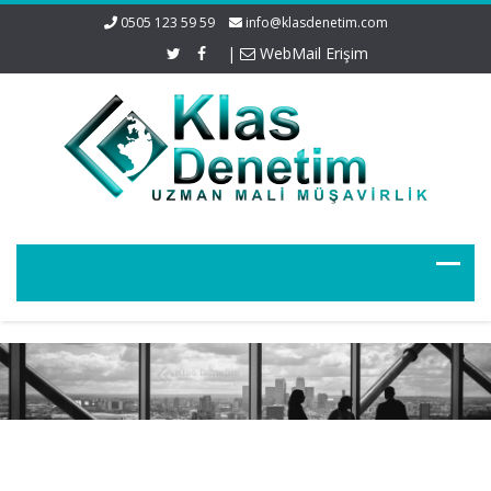
0505 123 59 59
info@klasdenetim.com
|
WebMail Erişim