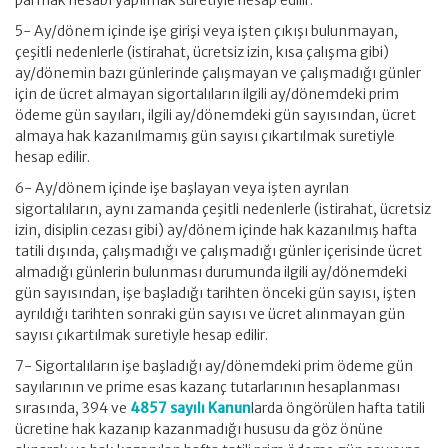
parmak hesabı yapılmak suretiyle hesap edilir.
5- Ay/dönem içinde işe girişi veya işten çıkışı bulunmayan,
çeşitli nedenlerle (istirahat, ücretsiz izin, kısa çalışma gibi)
ay/dönemin bazı günlerinde çalışmayan ve çalışmadığı günler
için de ücret almayan sigortalıların ilgili ay/dönemdeki prim
ödeme gün sayıları, ilgili ay/dönemdeki gün sayısından, ücret
almaya hak kazanılmamış gün sayısı çıkartılmak suretiyle
hesap edilir.
6- Ay/dönem içinde işe başlayan veya işten ayrılan
sigortalıların, aynı zamanda çeşitli nedenlerle (istirahat, ücretsiz
izin, disiplin cezası gibi) ay/dönem içinde hak kazanılmış hafta
tatili dışında, çalışmadığı ve çalışmadığı günler içerisinde ücret
almadığı günlerin bulunması durumunda ilgili ay/dönemdeki
gün sayısından, işe başladığı tarihten önceki gün sayısı, işten
ayrıldığı tarihten sonraki gün sayısı ve ücret alınmayan gün
sayısı çıkartılmak suretiyle hesap edilir.
7- Sigortalıların işe başladığı ay/dönemdeki prim ödeme gün
sayılarının ve prime esas kazanç tutarlarının hesaplanması
sırasında, 394 ve
4857 sayılı Kanun
larda öngörülen hafta tatili
ücretine hak kazanıp kazanmadığı hususu da göz önüne