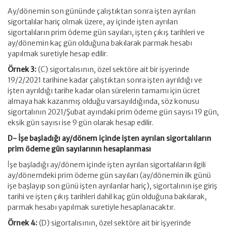
Ay/dönemin son gününde çalıştıktan sonra işten ayrılan
sigortalılar hariç olmak üzere, ay içinde işten ayrılan
sigortalıların prim ödeme gün sayıları, işten çıkış tarihleri ve
ay/dönemin kaç gün olduğuna bakılarak parmak hesabı
yapılmak suretiyle hesap edilir.
Örnek 3:
(C) sigortalısının, özel sektöre ait bir işyerinde
19/2/2021 tarihine kadar çalıştıktan sonra işten ayrıldığı ve
işten ayrıldığı tarihe kadar olan sürelerin tamamı için ücret
almaya hak kazanmış olduğu varsayıldığında, söz konusu
sigortalının 2021/Şubat ayındaki prim ödeme gün sayısı 19 gün,
eksik gün sayısı ise 9 gün olarak hesap edilir.
D- İşe başladığı ay/dönem içinde işten ayrılan sigortalıların
prim ödeme gün sayılarının hesaplanması
İşe başladığı ay/dönem içinde işten ayrılan sigortalıların ilgili
ay/dönemdeki prim ödeme gün sayıları (ay/dönemin ilk günü
işe başlayıp son günü işten ayrılanlar hariç), sigortalının işe giriş
tarihi ve işten çıkış tarihleri dahil kaç gün olduğuna bakılarak,
parmak hesabı yapılmak suretiyle hesaplanacaktır.
Örnek 4:
(D) sigortalısının, özel sektöre ait bir işyerinde