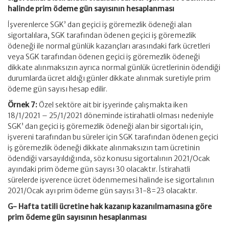
halinde prim ödeme gün sayısının hesaplanması
İşverenlerce SGK’ dan geçici iş göremezlik ödeneği alan
sigortalılara, SGK tarafından ödenen geçici iş göremezlik
ödeneği ile normal günlük kazançları arasındaki fark ücretleri
veya SGK tarafından ödenen geçici iş göremezlik ödeneği
dikkate alınmaksızın ayrıca normal günlük ücretlerinin ödendiği
durumlarda ücret aldığı günler dikkate alınmak suretiyle prim
ödeme gün sayısı hesap edilir.
Örnek 7:
Özel sektöre ait bir işyerinde çalışmakta iken
18/1/2021 – 25/1/2021 döneminde istirahatli olması nedeniyle
SGK’ dan geçici iş göremezlik ödeneği alan bir sigortalı için,
işvereni tarafından bu süreler için SGK tarafından ödenen geçici
iş göremezlik ödeneği dikkate alınmaksızın tam ücretinin
ödendiği varsayıldığında, söz konusu sigortalının 2021/Ocak
ayındaki prim ödeme gün sayısı 30 olacaktır. İstirahatli
sürelerde işverence ücret ödenmemesi halinde ise sigortalının
2021/Ocak ayı prim ödeme gün sayısı 31-8=23 olacaktır.
G- Hafta tatili ücretine hak kazanıp kazanılmamasına göre
prim ödeme gün sayısının hesaplanması