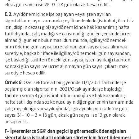
eksik gün sayısı ise 28-0=28 gün olarak hesap edilir.
E.2.
Ay/dönem içinde işe başlayan veya işten ayrılan
sigortalıların, aynı zamanda çeşitli nedenlerle (istirahat, ücretsiz
izin, disiplin cezası gibi) ay/dönem içinde hak kazanılmış hafta
tatili dışında, çalışmadığı ve çalışmadığı günler içerisinde ücret
almadığı günlerin bulunması durumunda, ilgili ay/dönemdeki
prim ödeme gün sayısı, ücret alınan gün sayısı esas alınmak
suretiyle, başka bir ifade ile ilgili ay/dönemdeki gün sayısından,
işe başladığı tarihten önceki gün sayısı, işten ayrıldığı tarihten
sonraki gün sayısı ve ücret alınmayan gün sayısı çıkartılmak
suretiyle hesap edilir.
Örnek 6:
Özel sektöre ait bir işyerinde 11/1/2021 tarihinde işe
başlamış olan sigortalının, 2021/Ocak ayında işe başladığı
tarihten sonra 3 gün istirahatli bulunduğu ve hak kazanılmış
hafta tatili dışında söz konusu ayın diğer günlerinin tamamında
çalışmış olduğu varsayıldığında, ilgili aydaki prim ödeme gün
sayısı 31- 10 – 3 = 18 gün, eksik gün sayısı ise 13 gün olarak
hesap edilir.
F- İşverenlerce SGK’ dan geçici iş göremezlik ödeneği alan
sigortalılara istirahatli oldukları süreler için ücret ödenmesi