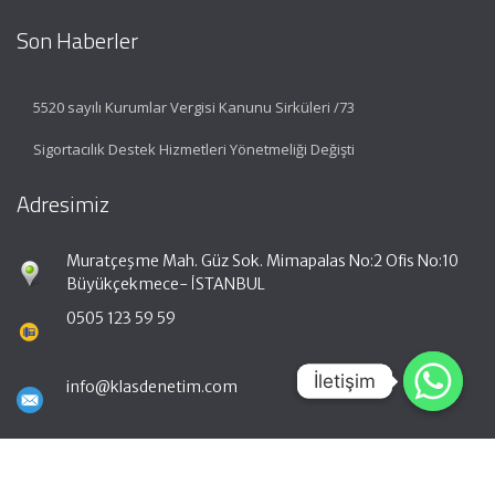
Son Haberler
5520 sayılı Kurumlar Vergisi Kanunu Sirküleri /73
Sigortacılık Destek Hizmetleri Yönetmeliği Değişti
Adresimiz
Muratçeşme Mah. Güz Sok. Mimapalas No:2 Ofis No:10
Büyükçekmece- İSTANBUL
0505 123 59 59
İletişim
İletişim
info@klasdenetim.com
Hızlı Menü