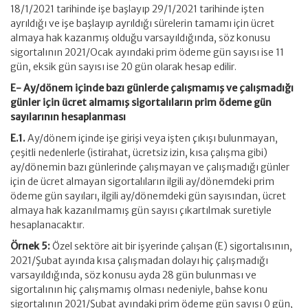
18/1/2021 tarihinde işe başlayıp 29/1/2021 tarihinde işten
ayrıldığı ve işe başlayıp ayrıldığı sürelerin tamamı için ücret
almaya hak kazanmış olduğu varsayıldığında, söz konusu
sigortalının 2021/Ocak ayındaki prim ödeme gün sayısı ise 11
gün, eksik gün sayısı ise 20 gün olarak hesap edilir.
E- Ay/dönem içinde bazı günlerde çalışmamış ve çalışmadığı
günler için ücret almamış sigortalıların prim ödeme gün
sayılarının hesaplanması
E.1.
Ay/dönem içinde işe girişi veya işten çıkışı bulunmayan,
çeşitli nedenlerle (istirahat, ücretsiz izin, kısa çalışma gibi)
ay/dönemin bazı günlerinde çalışmayan ve çalışmadığı günler
için de ücret almayan sigortalıların ilgili ay/dönemdeki prim
ödeme gün sayıları, ilgili ay/dönemdeki gün sayısından, ücret
almaya hak kazanılmamış gün sayısı çıkartılmak suretiyle
hesaplanacaktır.
Örnek 5:
Özel sektöre ait bir işyerinde çalışan (E) sigortalısının,
2021/Şubat ayında kısa çalışmadan dolayı hiç çalışmadığı
varsayıldığında, söz konusu ayda 28 gün bulunması ve
sigortalının hiç çalışmamış olması nedeniyle, bahse konu
sigortalının 2021/Şubat ayındaki prim ödeme gün sayısı 0 gün,