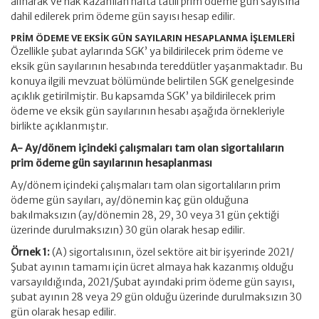
alınarak ve hak kazanılan hafta tatili prim ödeme gün sayısına
dahil edilerek prim ödeme gün sayısı hesap edilir.
PRİM ÖDEME VE EKSİK GÜN SAYILARIN HESAPLANMA İŞLEMLERİ
Özellikle şubat aylarında SGK’ ya bildirilecek prim ödeme ve
eksik gün sayılarının hesabında tereddütler yaşanmaktadır. Bu
konuya ilgili mevzuat bölümünde belirtilen SGK genelgesinde
açıklık getirilmiştir. Bu kapsamda SGK’ ya bildirilecek prim
ödeme ve eksik gün sayılarının hesabı aşağıda örnekleriyle
birlikte açıklanmıştır.
A- Ay/dönem içindeki çalışmaları tam olan sigortalıların
prim ödeme gün sayılarının hesaplanması
Ay/dönem içindeki çalışmaları tam olan sigortalıların prim
ödeme gün sayıları, ay/dönemin kaç gün olduğuna
bakılmaksızın (ay/dönemin 28, 29, 30 veya 31 gün çektiği
üzerinde durulmaksızın) 30 gün olarak hesap edilir.
Örnek 1:
(A) sigortalısının, özel sektöre ait bir işyerinde 2021/
Şubat ayının tamamı için ücret almaya hak kazanmış olduğu
varsayıldığında, 2021/Şubat ayındaki prim ödeme gün sayısı,
şubat ayının 28 veya 29 gün olduğu üzerinde durulmaksızın 30
gün olarak hesap edilir.