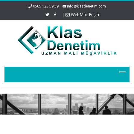
0505 123 59 59
info@klasdenetim.com
|
WebMail Erişim