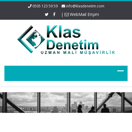
0505 123 59 59
info@klasdenetim.com
|
WebMail Erişim