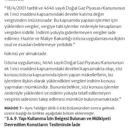
“18/4/2001 tarihli ve 4646 sayılı Doğal Gaz Piyasası Kanununun
ek 1 inci maddesi kapsamındaki devirler katma değer
vergisinden müstesnadır. Bu kapsamda yapılan işlemler için
yüklenilen vergiler, vergiye tabi işlemler nedeniyle hesaplanan
vergiden indirilir. İndirim yoluyla giderilemeyen vergiler iade
edilmez. Hazine ve Maliye Bakanlığı istisna uygulamasına ilişkin
usul ve esasları belirlemeye yetkilidir.”
hükmü yer almaktadır.
İstisna uygulaması, 4646 sayılı Doğal Gaz Piyasası Kanununun
ek 1 inci maddesi kapsamındaki devirleri kapsamakta olup, söz
konusu istisna kapsamında işlem yapan mükelleflerin, bu
işlemlere ilişkin olarak yüklendikleri vergileri indirim konusu
yapmaları mümkündür. Bununla birlikte, söz konusu işlemler
nedeniyle yüklenilen ve indirim yoluyla telafi edilemeyen
verginin iadesinin talep edilmesi mümkün bulunmamaktadır.”
MADDE 7 –
Aynı Tebliğin (III/B-3.4.8.) bölümünden sonra gelmek
üzere başlığı ile birlikte aşağıdaki bölüm eklenmiştir.
“
3.4.9. Yapı Kullanma İzin Belgesi Bulunan ve Mülkiyeti
Devredilen Konutların Tesliminde İade