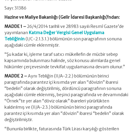
Sayı: 31386
Hazine ve Maliye Bakanlığı (Gelir İdaresi Başkanlığı)’ndan:
MADDE 1 –
26/4/2014 tarihli ve 28983 sayılı Resmî Gazete’de
yayımlanan
Katma Değer Vergisi Genel Uygulama
Tebliğinin
(I/C-2.1.3.1.) bölümünün son paragrafının sonuna
aşağıdaki cümle eklenmiştir.
“Şu kadar ki, işleme taraf satıcı mükellefin de mücbir sebep
kapsamında bulunması halinde, söz konusu alımlarda genel
hükümler çerçevesinde tevkifat uygulamasına devam olunur.”
MADDE 2 –
Aynı Tebliğin (II/A-2.2.) bölümünün birinci
paragrafında parantez içi kısımda yer alan “dövizin” ibaresi
“bedelin” olarak değiştirilmiş, dördüncü paragrafının sonuna
aşağıdaki cümle eklenmiş, beşinci paragrafında ve devamındaki
“Örnek”te yer alan “döviz olarak” ibareleri yürürlükten
kaldırılmış ve (II/A-2.3.) bölümünün birinci paragrafında
parantez içi kısımda yer alan “dövizin” ibaresi “bedelin” olarak
değiştirilmiştir.
“Bununla birlikte, faturasında Türk Lirası karşılığı gösterilen