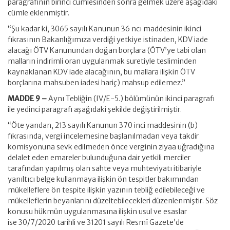
paragrafının birinci cümlesinden sonra gelmek üzere aşağıdaki
cümle eklenmiştir.
“Şu kadar ki, 3065 sayılı Kanunun 36 ncı maddesinin ikinci
fıkrasının Bakanlığımıza verdiği yetkiye istinaden, KDV iade
alacağı ÖTV Kanunundan doğan borçlara (ÖTV’ye tabi olan
malların indirimli oran uygulanmak suretiyle tesliminden
kaynaklanan KDV iade alacağının, bu mallara ilişkin ÖTV
borçlarına mahsuben iadesi hariç) mahsup edilemez.”
MADDE 9 –
Aynı Tebliğin (IV/E-5.) bölümünün ikinci paragrafı
ile yedinci paragrafı aşağıdaki şekilde değiştirilmiştir.
“Öte yandan, 213 sayılı Kanunun 370 inci maddesinin (b)
fıkrasında, vergi incelemesine başlanılmadan veya takdir
komisyonuna sevk edilmeden önce verginin ziyaa uğradığına
delalet eden emareler bulunduğuna dair yetkili merciler
tarafından yapılmış olan sahte veya muhteviyatı itibariyle
yanıltıcı belge kullanmaya ilişkin ön tespitler bakımından
mükelleflere ön tespite ilişkin yazının tebliğ edilebileceği ve
mükelleflerin beyanlarını düzeltebilecekleri düzenlenmiştir. Söz
konusu hükmün uygulanmasına ilişkin usul ve esaslar
ise 30/7/2020 tarihli ve 31201 sayılı Resmî Gazete’de