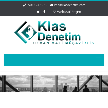
0505 123 59 59
info@klasdenetim.com
|
WebMail Erişim