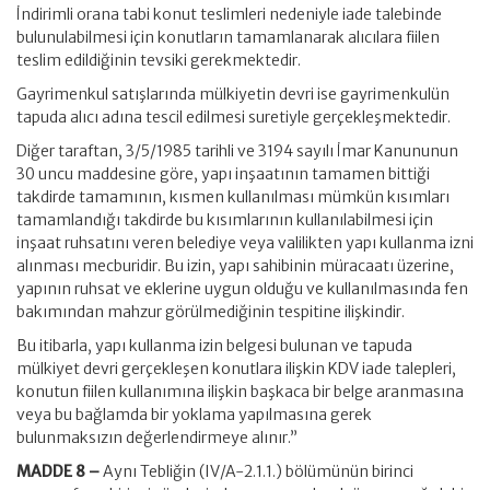
İndirimli orana tabi konut teslimleri nedeniyle iade talebinde
bulunulabilmesi için konutların tamamlanarak alıcılara fiilen
teslim edildiğinin tevsiki gerekmektedir.
Gayrimenkul satışlarında mülkiyetin devri ise gayrimenkulün
tapuda alıcı adına tescil edilmesi suretiyle gerçekleşmektedir.
Diğer taraftan, 3/5/1985 tarihli ve 3194 sayılı İmar Kanununun
30 uncu maddesine göre, yapı inşaatının tamamen bittiği
takdirde tamamının, kısmen kullanılması mümkün kısımları
tamamlandığı takdirde bu kısımlarının kullanılabilmesi için
inşaat ruhsatını veren belediye veya valilikten yapı kullanma izni
alınması mecburidir. Bu izin, yapı sahibinin müracaatı üzerine,
yapının ruhsat ve eklerine uygun olduğu ve kullanılmasında fen
bakımından mahzur görülmediğinin tespitine ilişkindir.
Bu itibarla, yapı kullanma izin belgesi bulunan ve tapuda
mülkiyet devri gerçekleşen konutlara ilişkin KDV iade talepleri,
konutun fiilen kullanımına ilişkin başkaca bir belge aranmasına
veya bu bağlamda bir yoklama yapılmasına gerek
bulunmaksızın değerlendirmeye alınır.”
MADDE 8 –
Aynı Tebliğin (IV/A-2.1.1.) bölümünün birinci