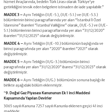
hizmet ihraçlarında, bedelin Türk Lirası olarak Türkiye’ye
getirildiğini tevsik eden belgelere istinaden de iade yapılabilir.”
MADDE 3 –
Aynı Tebliğin (II/E-5.), (II/E-5.1.) ve (II/E-5.3.)
bölümlerinin birinci paragraflarında yer alan “İstanbul İl Özel
İdaresine” ibareleri “İstanbul Valiliğine” olarak, (II/E-5.) ve (II/E-
5.1.) bölümlerinin birinci paragraflarında yer alan “31/12/2020”
ibareleri “31/12/2025” olarak değiştirilmiştir.
MADDE 4 –
Aynı Tebliğin (II/E-10.) bölümünün başlığında ve
birinci paragrafında yer alan “2020” ibareleri “2021” olarak
değiştirilmiştir.
MADDE 5 –
Aynı Tebliğin (II/G-3.) bölümünün birinci
paragrafında yer alan “31/12/2020” ibaresi “31/12/2023” olarak
değiştirilmiştir.
MADDE 6 –
Aynı Tebliğin (II/G.) bölümünün sonuna başlığı ile
birlikte aşağıdaki bölüm eklenmiştir.
“
9. Doğal Gaz Piyasası Kanununun Ek 1 inci Maddesi
Kapsamında Yapılan Devirler
3065 sayılı Kanuna 7257 sayılı Kanunla eklenen geçici 41 inci
maddede;