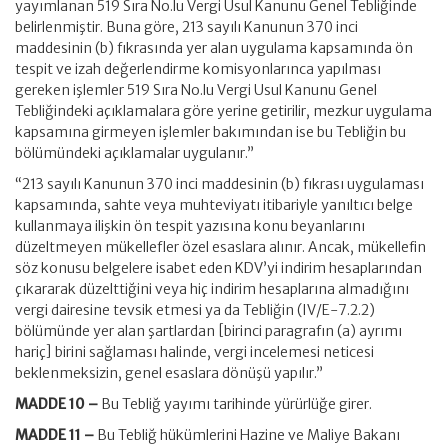
yayımlanan 519 Sıra No.lu Vergi Usul Kanunu Genel Tebliğinde
belirlenmiştir. Buna göre, 213 sayılı Kanunun 370 inci
maddesinin (b) fıkrasında yer alan uygulama kapsamında ön
tespit ve izah değerlendirme komisyonlarınca yapılması
gereken işlemler 519 Sıra No.lu Vergi Usul Kanunu Genel
Tebliğindeki açıklamalara göre yerine getirilir, mezkur uygulama
kapsamına girmeyen işlemler bakımından ise bu Tebliğin bu
bölümündeki açıklamalar uygulanır.”
“213 sayılı Kanunun 370 inci maddesinin (b) fıkrası uygulaması
kapsamında, sahte veya muhteviyatı itibariyle yanıltıcı belge
kullanmaya ilişkin ön tespit yazısına konu beyanlarını
düzeltmeyen mükellefler özel esaslara alınır. Ancak, mükellefin
söz konusu belgelere isabet eden KDV’yi indirim hesaplarından
çıkararak düzelttiğini veya hiç indirim hesaplarına almadığını
vergi dairesine tevsik etmesi ya da Tebliğin (IV/E-7.2.2)
bölümünde yer alan şartlardan [birinci paragrafın (a) ayrımı
hariç] birini sağlaması halinde, vergi incelemesi neticesi
beklenmeksizin, genel esaslara dönüşü yapılır.”
MADDE 10 –
Bu Tebliğ yayımı tarihinde yürürlüğe girer.
MADDE 11 –
Bu Tebliğ hükümlerini Hazine ve Maliye Bakanı