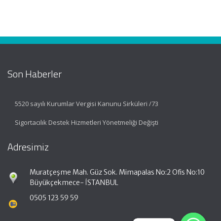
Son Haberler
5520 sayılı Kurumlar Vergisi Kanunu Sirküleri /73
Sigortacılık Destek Hizmetleri Yönetmeliği Değişti
Adresimiz
Muratçeşme Mah. Güz Sok. Mimapalas No:2 Ofis No:10
Büyükçekmece- İSTANBUL
0505 123 59 59