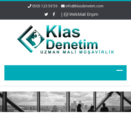
0505 123 59 59
info@klasdenetim.com
|
WebMail Erişim