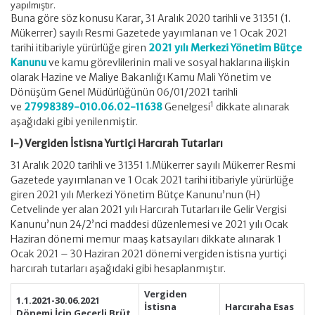
yapılmıştır.
Buna göre söz konusu Karar, 31 Aralık 2020 tarihli ve 31351 (1.
Mükerrer) sayılı Resmi Gazetede yayımlanan ve 1 Ocak 2021
tarihi itibariyle yürürlüğe giren
2021 yılı Merkezi Yönetim Bütçe
Kanunu
ve kamu görevlilerinin mali ve sosyal haklarına ilişkin
olarak Hazine ve Maliye Bakanlığı Kamu Mali Yönetim ve
Dönüşüm Genel Müdürlüğünün 06/01/2021 tarihli
1
ve
27998389-010.06.02-11638
Genelgesi
dikkate alınarak
aşağıdaki gibi yenilenmiştir.
I-) Vergiden İstisna Yurtiçi Harcırah Tutarları
31 Aralık 2020 tarihli ve 31351 1.Mükerrer sayılı Mükerrer Resmi
Gazetede yayımlanan ve 1 Ocak 2021 tarihi itibariyle yürürlüğe
giren 2021 yılı Merkezi Yönetim Bütçe Kanunu’nun (H)
Cetvelinde yer alan 2021 yılı Harcırah Tutarları ile Gelir Vergisi
Kanunu’nun 24/2’nci maddesi düzenlemesi ve 2021 yılı Ocak
Haziran dönemi memur maaş katsayıları dikkate alınarak 1
Ocak 2021 – 30 Haziran 2021 dönemi vergiden istisna yurtiçi
harcırah tutarları aşağıdaki gibi hesaplanmıştır.
Vergiden
1.1.2021-30.06.2021
İstisna
Harcıraha Esas
Dönemi İçin Geçerli Brüt