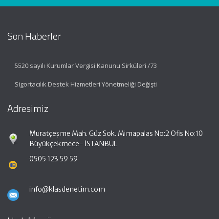
Son Haberler
5520 sayılı Kurumlar Vergisi Kanunu Sirküleri /73
Sigortacılık Destek Hizmetleri Yönetmeliği Değişti
Adresimiz
Muratçeşme Mah. Güz Sok. Mimapalas No:2 Ofis No:10
Büyükçekmece- İSTANBUL
0505 123 59 59
info@klasdenetim.com