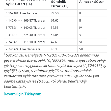
Gündelik
Alınacak Sütun
Aylık Tutarı (TL)
Tutarı (TL)
4.169.88 TL ve fazlası
73.50
II
4.140.04 – 4.169.87 TL arası
61.65
III
3.775.31 – 4.140.03 TL arası
57.55
IV
3.311.11 – 3,775.30 TL arası
54.05
V
2.746.61 – 3.311.10 TL arası
47.65
VI
2.746.60 TL ve daha azı
46.35
VII
1
Söz konusu Genelgede 1/1/2021-30/06/2021 döneminde
geçerli olmak üzere; aylık (0,165786), memuriyet taban aylığı
göstergesine uygulanacak taban aylık katsayısı (2,594917), iş
güçlüğü, iş riski, temininde güçlük ve mali sorumluluk
zamlarının aylık tutarlara çevrilmesinde uygulanacak yan
ödeme katsayısı ise (0,052576) olarak belirlendiği
belirtilmiştir.
Devamı İçin Tıklayınız