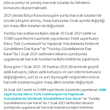
istisna yurtiçi ve yurtdışı harcırah tutarları bu Sirkülerin
konusunu oluşturmaktadır.
2021 yılında Bütçe Kanununa göre yurtiçi harcırah tutarları bir
önceki yıla göre artmış, maaş katsayıları Ocak ayında değiştiği
için maaş dilim tutarları da değişmiştir.
Yurtdışı harcırahlarına ilişkin olarak 30 Ocak 2021 tarihli ve
31380 sayılı Resmi Gazetede yayımlanan 3468 sayılı Kuzey
Kıbrıs Türk Cumhuriyeti’ne Yapılacak Yolculuklarda Verilecek
Gündeliklere Dair Karar” ile “Yurtdışı Gündeliklerine Dair
Karar”da 1 Ocak 2021 tarihinden itibaren yurtdışında
uygulanacak harcırah tutarlarına ilişkin belirleme yapılmıştır.
Buna göre 1 Ocak 2021-30 Haziran 2021 döneminde geçerli
aylık katsayısı, taban aylık katsayısı ve yan ödeme katsayısı
değiştiğinden, yurt içi ve yurt dışına gelir vergisinden istisna
harcırah tutarlarına göre maaş dilim tutarları değişmiştir.
30 Ocak 2021 tarihli ve 31380 sayılı Resmi Gazetede yayımlanan
3468
sayılı Kuzey Kıbrıs Türk Cumhuriyeti’ne Yapılacak
Yolculuklarda Verilecek Gündeliklere Dair Karar
” ile “Yurtdışı
Gündeliklerine Dair Karar”da 1 Ocak 2021 tarihinden itibaren
yurtdışında uygulanacak harcırah tutarlarına ilişkin belirleme