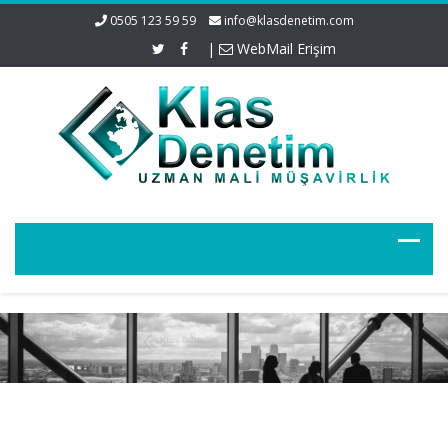
0505 123 59 59
info@klasdenetim.com
|
WebMail Erişim