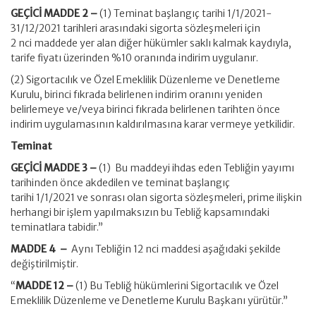
GEÇİCİ MADDE 2 –
(1) Teminat başlangıç tarihi 1/1/2021-
31/12/2021 tarihleri arasındaki sigorta sözleşmeleri için
2 nci maddede yer alan diğer hükümler saklı kalmak kaydıyla,
tarife fiyatı üzerinden %10 oranında indirim uygulanır.
(2) Sigortacılık ve Özel Emeklilik Düzenleme ve Denetleme
Kurulu, birinci fıkrada belirlenen indirim oranını yeniden
belirlemeye ve/veya birinci fıkrada belirlenen tarihten önce
indirim uygulamasının kaldırılmasına karar vermeye yetkilidir.
Teminat
GEÇİCİ MADDE 3 –
(1) Bu maddeyi ihdas eden Tebliğin yayımı
tarihinden önce akdedilen ve teminat başlangıç
tarihi 1/1/2021 ve sonrası olan sigorta sözleşmeleri, prime ilişkin
herhangi bir işlem yapılmaksızın bu Tebliğ kapsamındaki
teminatlara tabidir.”
MADDE 4 –
Aynı Tebliğin 12 nci maddesi aşağıdaki şekilde
değiştirilmiştir.
“
MADDE 12 –
(1) Bu Tebliğ hükümlerini Sigortacılık ve Özel
Emeklilik Düzenleme ve Denetleme Kurulu Başkanı yürütür.”