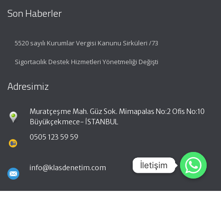
Son Haberler
5520 sayılı Kurumlar Vergisi Kanunu Sirküleri /73
Sigortacılık Destek Hizmetleri Yönetmeliği Değişti
Adresimiz
Muratçeşme Mah. Güz Sok. Mimapalas No:2 Ofis No:10
Büyükçekmece- İSTANBUL
0505 123 59 59
İletişim
İletişim
info@klasdenetim.com
Hızlı Menü