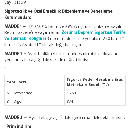
Sayı: 31369
Sigortacılık ve Özel Emeklilik Düzenleme ve Denetleme
Kurumundan:
MADDE 1 –
31/12/2016 tarihli ve 29935 üçüncü mükerrer sayılı
Resmî Gazete’de yayımlanan
Zorunlu Deprem Sigortası Tarife
ve Talimat Tebliğinin
3 üncü maddesinde yer alan “240 bin TL”
ibaresi “268 bin TL” olarak değiştirilmiştir.
MADDE 2 –
Aynı Tebliğin 4 üncü maddesinin birinci fıkrasında
yer alan tablo aşağıdaki şekilde değiştirilmiştir.
“
Sigorta Bedeli Hesabına
Esas
Yapı Tarzı
Metrekare Bedeli (TL)
A- Betonarme
1.268
B- Diğer
874
”
MADDE 3 –
Aynı Tebliğe aşağıdaki geçici maddeler eklenmiştir.
“
Prim indirimi