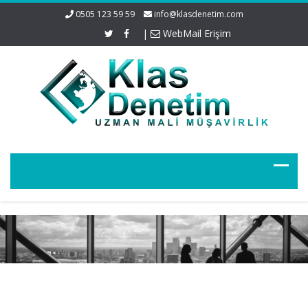
0505 123 59 59
info@klasdenetim.com
|
WebMail Erişim