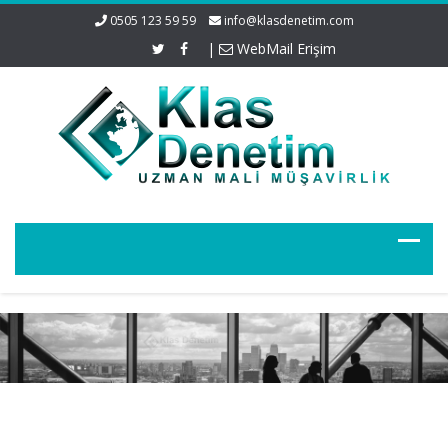
0505 123 59 59
info@klasdenetim.com
|
WebMail Erişim