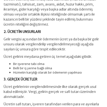
tazminatı), tahsisat, zam, avans, aidat, huzur hakkı, prim,
ikramiye, gider karşılığı veya başka adlar altında ödenmiş
olması veya bir ortaklık ilişkisi niteliğinde olmamak şartı ile
kazancın belli bir yüzdesi şeklinde tayin edilmiş bulunması
ücretin niteliğini değiştirmez.
2. ÜCRETİN UNSURLARI
Gelir vergisi açısından bir ödemenin ücret ya da başka bir gelir
unsuru olarak vergilendirilip vergilendirilmeyeceği aşağıda
sayılan üç unsura göre tespit edilecektir.
Ücret gelirini meydana getiren üç temel aşağıdaki gibidir.
Bir işverene tabi olma
Belli bir iş yerine bağlı olma
Hizmetin karşılığı olarak bir ödemenin yapılması
3. GERÇEK ÜCRETLER
Ücret gelirlerinin vergilendirilmesinde ilke olarak gerçek usul
kabul edilmiştir. Vergi, gelirin gerçek ve safi tutarı üzerinden
alınmaktadır.
Ücretin safi tutarı, işveren tarafından verilen para ve ayınlarla