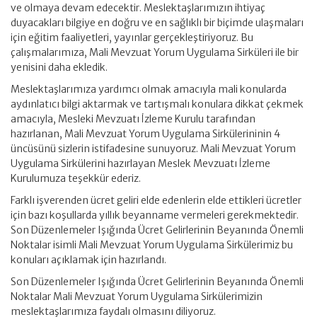
ve olmaya devam edecektir. Meslektaşlarımızın ihtiyaç
duyacakları bilgiye en doğru ve en sağlıklı bir biçimde ulaşmaları
için eğitim faaliyetleri, yayınlar gerçekleştiriyoruz. Bu
çalışmalarımıza, Mali Mevzuat Yorum Uygulama Sirküleri ile bir
yenisini daha ekledik.
Meslektaşlarımıza yardımcı olmak amacıyla mali konularda
aydınlatıcı bilgi aktarmak ve tartışmalı konulara dikkat çekmek
amacıyla, Mesleki Mevzuatı İzleme Kurulu tarafından
hazırlanan, Mali Mevzuat Yorum Uygulama Sirkülerininin 4
üncüsünü sizlerin istifadesine sunuyoruz. Mali Mevzuat Yorum
Uygulama Sirkülerini hazırlayan Meslek Mevzuatı İzleme
Kurulumuza teşekkür ederiz.
Farklı işverenden ücret geliri elde edenlerin elde ettikleri ücretler
için bazı koşullarda yıllık beyanname vermeleri gerekmektedir.
Son Düzenlemeler Işığında Ücret Gelirlerinin Beyanında Önemli
Noktalar isimli Mali Mevzuat Yorum Uygulama Sirkülerimiz bu
konuları açıklamak için hazırlandı.
Son Düzenlemeler Işığında Ücret Gelirlerinin Beyanında Önemli
Noktalar Mali Mevzuat Yorum Uygulama Sirkülerimizin
meslektaşlarımıza faydalı olmasını diliyoruz.