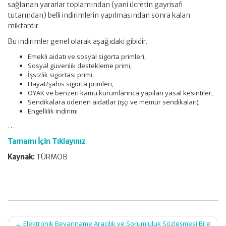
sağlanan yararlar toplamından (yani ücretin gayrisafi
tutarından) belli indirimlerin yapılmasından sonra kalan
miktardır.
Bu indirimler genel olarak aşağıdaki gibidir.
Emekli aidatı ve sosyal sigorta primleri,
Sosyal güvenlik destekleme primi,
İşsizlik sigortası primi,
Hayat/şahıs sigorta primleri,
OYAK ve benzeri kamu kurumlarınca yapılan yasal kesintiler,
Sendikalara ödenen aidatlar (işçi ve memur sendikaları),
Engellilik indirimi
…
Tamamı İçin Tıklayınız
Kaynak:
TÜRMOB
Post
←
Elektronik Beyanname Aracılık ve Sorumluluk Sözleşmesi Bilgi