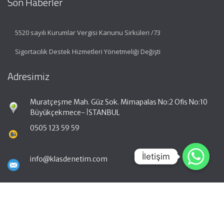
Son Haberler
5520 sayılı Kurumlar Vergisi Kanunu Sirküleri /73
Sigortacılık Destek Hizmetleri Yönetmeliği Değişti
Adresimiz
Muratçeşme Mah. Güz Sok. Mimapalas No:2 Ofis No:10
Büyükçekmece- İSTANBUL
0505 123 59 59
İletişim
İletişim
info@klasdenetim.com
Hızlı Menü
Ana Sayfa