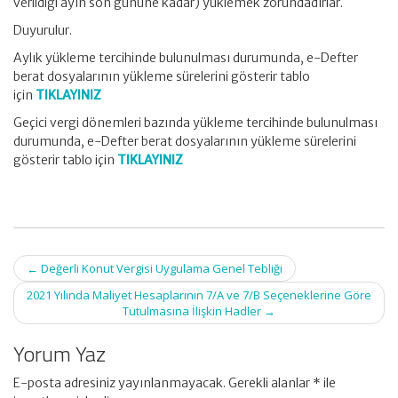
verildiği ayın son gününe kadar) yüklemek zorundadırlar.
Duyurulur.
Aylık yükleme tercihinde bulunulması durumunda, e-Defter
berat dosyalarının yükleme sürelerini gösterir tablo
için
TIKLAYINIZ
Geçici vergi dönemleri bazında yükleme tercihinde bulunulması
durumunda, e-Defter berat dosyalarının yükleme sürelerini
gösterir tablo için
TIKLAYINIZ
Post
←
Değerli Konut Vergisi Uygulama Genel Tebliği
navigation
2021 Yılında Maliyet Hesaplarının 7/A ve 7/B Seçeneklerine Göre
Tutulmasına İlişkin Hadler
→
Yorum Yaz
E-posta adresiniz yayınlanmayacak.
Gerekli alanlar
*
ile