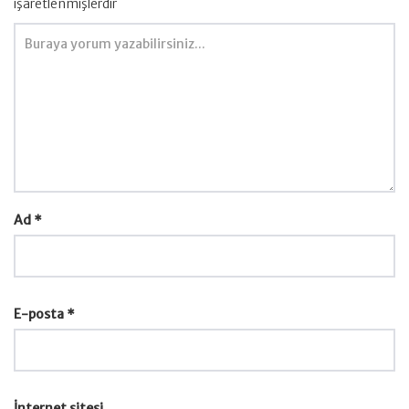
işaretlenmişlerdir
Ad
*
E-posta
*
İnternet sitesi