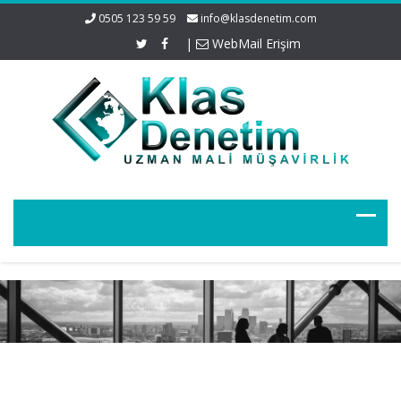
0505 123 59 59
info@klasdenetim.com
|
WebMail Erişim