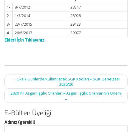
1-
8/7/2012
28347
2-
1/3/2014
28928
3-
23/7/2015
29423
4-
26/5/2017
30077
Ekleri İçin Tıklayınız
Post
←
Eksik Günlerde Kullanılacak SGK Kodları – SGK Genelgesi
navigation
2020/20
2020 Yılı Asgari İşçilik Oranları – Asgari İşçilik Oranlarının Önemi
→
E-Bülten Üyeliği
Adınız (gerekli)