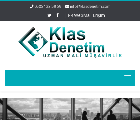
0505 123 59 59
info@klasdenetim.com
|
WebMail Erişim