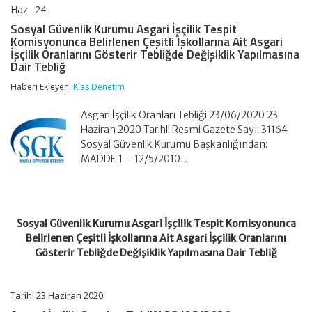
Haz
24
Sosyal
yorumlar kapalı
Güvenlik
Sosyal Güvenlik Kurumu Asgari İşçilik Tespit
Kurumu
Komisyonunca Belirlenen Çeşitli İşkollarına Ait Asgari
Asgari
İşçilik Oranlarını Gösterir Tebliğde Değişiklik Yapılmasına
İşçilik
Dair Tebliğ
Tespit
Komisyonunca
Haberi Ekleyen:
Klas Denetim
Belirlenen
Çeşitli
Asgari İşçilik Oranları Tebliği 23/06/2020 23
İşkollarına
Ait
Haziran 2020 Tarihli Resmi Gazete Sayı: 31164
Asgari
Sosyal Güvenlik Kurumu Başkanlığından:
İşçilik
MADDE 1 – 12/5/2010…
Oranlarını
Gösterir
Tebliğde
Değişiklik
Yapılmasına
Dair
Sosyal Güvenlik Kurumu Asgari İşçilik Tespit Komisyonunca
Tebliğ
Belirlenen Çeşitli İşkollarına Ait Asgari İşçilik Oranlarını
için
Gösterir Tebliğde Değişiklik Yapılmasına Dair Tebliğ
Tarih: 23 Haziran 2020