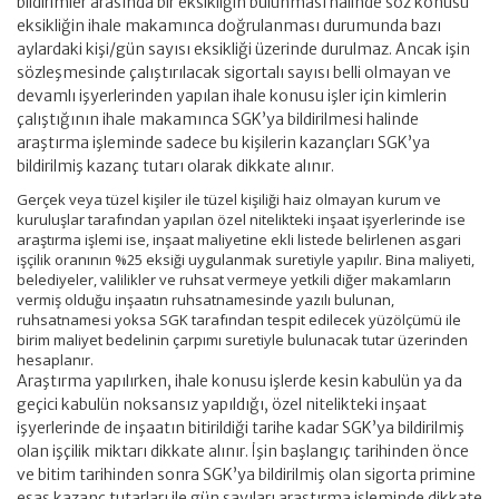
bildirimler arasında bir eksikliğin bulunması hâlinde söz konusu
eksikliğin ihale makamınca doğrulanması durumunda bazı
aylardaki kişi/gün sayısı eksikliği üzerinde durulmaz. Ancak işin
sözleşmesinde çalıştırılacak sigortalı sayısı belli olmayan ve
devamlı işyerlerinden yapılan ihale konusu işler için kimlerin
çalıştığının ihale makamınca SGK’ya bildirilmesi halinde
araştırma işleminde sadece bu kişilerin kazançları SGK’ya
bildirilmiş kazanç tutarı olarak dikkate alınır.
Gerçek veya tüzel kişiler ile tüzel kişiliği haiz olmayan kurum ve
kuruluşlar tarafından yapılan özel nitelikteki inşaat işyerlerinde ise
araştırma işlemi ise, inşaat maliyetine ekli listede belirlenen asgari
işçilik oranının %25 eksiği uygulanmak suretiyle yapılır. Bina maliyeti,
belediyeler, valilikler ve ruhsat vermeye yetkili diğer makamların
vermiş olduğu inşaatın ruhsatnamesinde yazılı bulunan,
ruhsatnamesi yoksa SGK tarafından tespit edilecek yüzölçümü ile
birim maliyet bedelinin çarpımı suretiyle bulunacak tutar üzerinden
hesaplanır.
Araştırma yapılırken, ihale konusu işlerde kesin kabulün ya da
geçici kabulün noksansız yapıldığı, özel nitelikteki inşaat
işyerlerinde de inşaatın bitirildiği tarihe kadar SGK’ya bildirilmiş
olan işçilik miktarı dikkate alınır. İşin başlangıç tarihinden önce
ve bitim tarihinden sonra SGK’ya bildirilmiş olan sigorta primine
esas kazanç tutarları ile gün sayıları araştırma işleminde dikkate