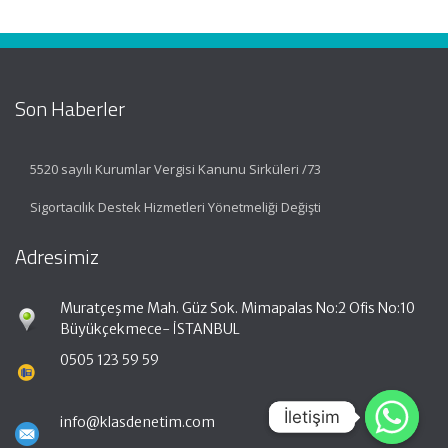
Son Haberler
5520 sayılı Kurumlar Vergisi Kanunu Sirküleri /73
Sigortacılık Destek Hizmetleri Yönetmeliği Değişti
Adresimiz
Muratçeşme Mah. Güz Sok. Mimapalas No:2 Ofis No:10
Büyükçekmece- İSTANBUL
0505 123 59 59
İletişim
İletişim
info@klasdenetim.com