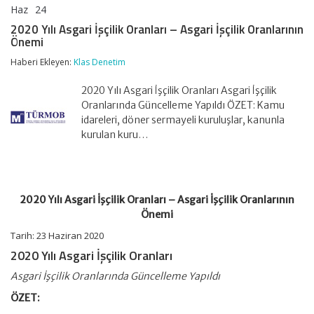
Haz
24
2020
yorumlar kapalı
Yılı
2020 Yılı Asgari İşçilik Oranları – Asgari İşçilik Oranlarının
Asgari
Önemi
İşçilik
Oranları
Haberi Ekleyen:
Klas Denetim
–
Asgari
2020 Yılı Asgari İşçilik Oranları Asgari İşçilik
İşçilik
Oranlarının
Oranlarında Güncelleme Yapıldı ÖZET: Kamu
Önemi
idareleri, döner sermayeli kuruluşlar, kanunla
için
kurulan kuru…
2020 Yılı Asgari İşçilik Oranları – Asgari İşçilik Oranlarının
Önemi
Tarih: 23 Haziran 2020
2020 Yılı Asgari İşçilik Oranları
Asgari İşçilik Oranlarında Güncelleme Yapıldı
ÖZET: