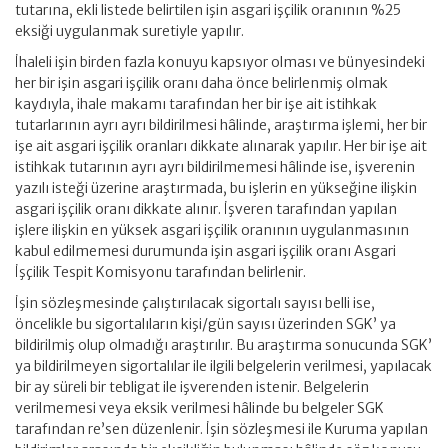
tutarına, ekli listede belirtilen işin asgari işçilik oranının %25
eksiği uygulanmak suretiyle yapılır.
İhaleli işin birden fazla konuyu kapsıyor olması ve bünyesindeki
her bir işin asgari işçilik oranı daha önce belirlenmiş olmak
kaydıyla, ihale makamı tarafından her bir işe ait istihkak
tutarlarının ayrı ayrı bildirilmesi hâlinde, araştırma işlemi, her bir
işe ait asgari işçilik oranları dikkate alınarak yapılır. Her bir işe ait
istihkak tutarının ayrı ayrı bildirilmemesi hâlinde ise, işverenin
yazılı isteği üzerine araştırmada, bu işlerin en yükseğine ilişkin
asgari işçilik oranı dikkate alınır. İşveren tarafından yapılan
işlere ilişkin en yüksek asgari işçilik oranının uygulanmasının
kabul edilmemesi durumunda işin asgari işçilik oranı Asgari
İşçilik Tespit Komisyonu tarafından belirlenir.
İşin sözleşmesinde çalıştırılacak sigortalı sayısı belli ise,
öncelikle bu sigortalıların kişi/gün sayısı üzerinden SGK’ ya
bildirilmiş olup olmadığı araştırılır. Bu araştırma sonucunda SGK’
ya bildirilmeyen sigortalılar ile ilgili belgelerin verilmesi, yapılacak
bir ay süreli bir tebligat ile işverenden istenir. Belgelerin
verilmemesi veya eksik verilmesi hâlinde bu belgeler SGK
tarafından re’sen düzenlenir. İşin sözleşmesi ile Kuruma yapılan