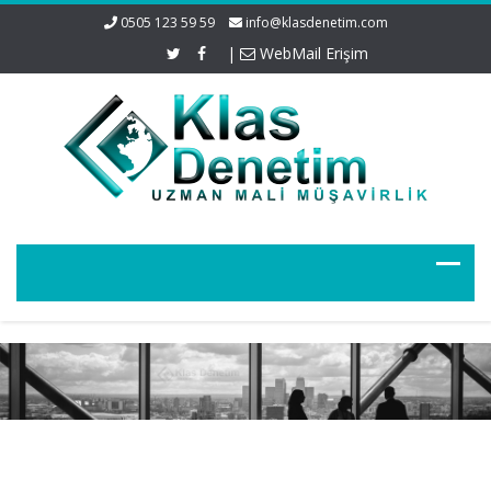
0505 123 59 59
info@klasdenetim.com
|
WebMail Erişim