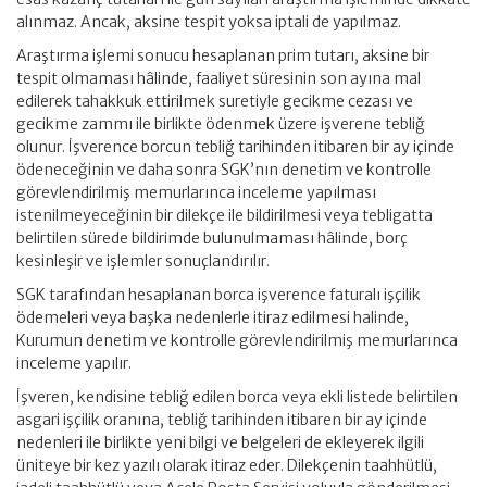
alınmaz. Ancak, aksine tespit yoksa iptali de yapılmaz.
Araştırma işlemi sonucu hesaplanan prim tutarı, aksine bir
tespit olmaması hâlinde, faaliyet süresinin son ayına mal
edilerek tahakkuk ettirilmek suretiyle gecikme cezası ve
gecikme zammı ile birlikte ödenmek üzere işverene tebliğ
olunur. İşverence borcun tebliğ tarihinden itibaren bir ay içinde
ödeneceğinin ve daha sonra SGK’nın denetim ve kontrolle
görevlendirilmiş memurlarınca inceleme yapılması
istenilmeyeceğinin bir dilekçe ile bildirilmesi veya tebligatta
belirtilen sürede bildirimde bulunulmaması hâlinde, borç
kesinleşir ve işlemler sonuçlandırılır.
SGK tarafından hesaplanan borca işverence faturalı işçilik
ödemeleri veya başka nedenlerle itiraz edilmesi halinde,
Kurumun denetim ve kontrolle görevlendirilmiş memurlarınca
inceleme yapılır.
İşveren, kendisine tebliğ edilen borca veya ekli listede belirtilen
asgari işçilik oranına, tebliğ tarihinden itibaren bir ay içinde
nedenleri ile birlikte yeni bilgi ve belgeleri de ekleyerek ilgili
üniteye bir kez yazılı olarak itiraz eder. Dilekçenin taahhütlü,