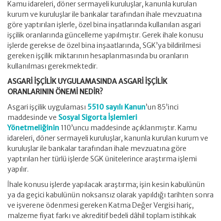
Kamu idareleri, döner sermayeli kuruluşlar, kanunla kurulan
kurum ve kuruluşlar ile bankalar tarafından ihale mevzuatına
göre yaptırılan işlerle, özel bina inşatlarında kullanılan asgari
işçilik oranlarında güncelleme yapılmıştır. Gerek ihale konusu
işlerde gerekse de özel bina inşaatlarında, SGK’ya bildirilmesi
gereken işçilik miktarının hesaplanmasında bu oranların
kullanılması gerekmektedir.
ASGARİ İŞÇİLİK UYGULAMASINDA ASGARİ İŞÇİLİK
ORANLARININ ÖNEMİ NEDİR?
Asgari işçilik uygulaması
5510 sayılı Kanun
’un 85’inci
maddesinde ve
Sosyal Sigorta İşlemleri
Yönetmeliğinin
110’uncu maddesinde açıklanmıştır. Kamu
idareleri, döner sermayeli kuruluşlar, kanunla kurulan kurum ve
kuruluşlar ile bankalar tarafından ihale mevzuatına göre
yaptırılan her türlü işlerde SGK ünitelerince araştırma işlemi
yapılır.
İhale konusu işlerde yapılacak araştırma; işin kesin kabulünün
ya da geçici kabulünün noksansız olarak yapıldığı tarihten sonra
ve işverene ödenmesi gereken Katma Değer Vergisi hariç,
malzeme fiyat farkı ve akreditif bedeli dâhil toplam istihkak