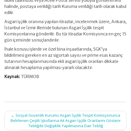
iadeli taahhütlü veya Acele Posta Servisi yoluyla gönderilmesi
halinde, postaya verildiği tarih Kuruma verildiği tarih olarak kabul
edilir.
Asgari işçilik oranına yapılan itirazlar, incelenmek üzere, Ankara,
İstanbul ve İzmir illerinde bulunan Asgari İşçilik tespit
Komisyonlarına gönderilir. Bu tür itirazlar Komisyonca en geç 15
gün içerisinde sonuçlandırılır.
İhale konusu işlerde ve özel bina inşaatlarında, SGK’ya
bildirilmesi gereken en az sigortalı sayısı ve prime esas kazanç
tutarının hesaplanmasında ekli asgari işçilik oranları dikkate
alınarak hesaplama yapılması yararlı olacaktır.
Kaynak:
TÜRMOB
Post
←
Sosyal Güvenlik Kurumu Asgari İşçilik Tespit Komisyonunca
navigation
Belirlenen Çeşitli İşkollarına Ait Asgari İşçilik Oranlarını Gösterir
Tebliğde Değişiklik Yapılmasına Dair Tebliğ