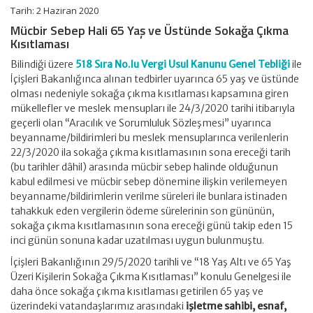
Duyuru
Tarih: 2 Haziran 2020
için
Mücbir Sebep Hali 65 Yaş ve Üstünde Sokağa Çıkma
Kısıtlaması
Bilindiği üzere
518 Sıra No.lu Vergi Usul Kanunu Genel Tebliği
ile
İçişleri Bakanlığınca alınan tedbirler uyarınca 65 yaş ve üstünde
olması nedeniyle sokağa çıkma kısıtlaması kapsamına giren
mükellefler ve meslek mensupları ile 24/3/2020 tarihi itibarıyla
geçerli olan “Aracılık ve Sorumluluk Sözleşmesi” uyarınca
beyanname/bildirimleri bu meslek mensuplarınca verilenlerin
22/3/2020 ila sokağa çıkma kısıtlamasının sona ereceği tarih
(bu tarihler dâhil) arasında mücbir sebep halinde olduğunun
kabul edilmesi ve mücbir sebep dönemine ilişkin verilemeyen
beyanname/bildirimlerin verilme süreleri ile bunlara istinaden
tahakkuk eden vergilerin ödeme sürelerinin son gününün,
sokağa çıkma kısıtlamasının sona ereceği günü takip eden 15
inci günün sonuna kadar uzatılması uygun bulunmuştu.
İçişleri Bakanlığının 29/5/2020 tarihli ve “18 Yaş Altı ve 65 Yaş
Üzeri Kişilerin Sokağa Çıkma Kısıtlaması” konulu Genelgesi ile
daha önce sokağa çıkma kısıtlaması getirilen 65 yaş ve
üzerindeki vatandaşlarımız arasındaki
işletme sahibi, esnaf,