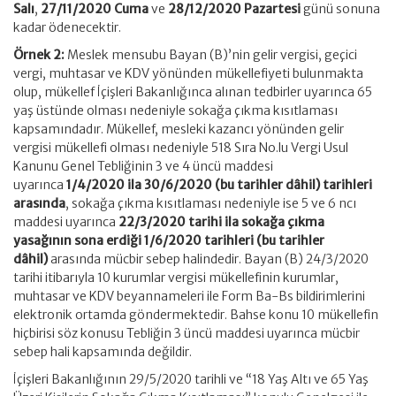
Salı
,
27/11/2020 Cuma
ve
28/12/2020 Pazartesi
günü sonuna
kadar ödenecektir.
Örnek 2:
Meslek mensubu Bayan (B)’nin gelir vergisi, geçici
vergi, muhtasar ve KDV yönünden mükellefiyeti bulunmakta
olup, mükellef İçişleri Bakanlığınca alınan tedbirler uyarınca 65
yaş üstünde olması nedeniyle sokağa çıkma kısıtlaması
kapsamındadır. Mükellef, mesleki kazancı yönünden gelir
vergisi mükellefi olması nedeniyle 518 Sıra No.lu Vergi Usul
Kanunu Genel Tebliğinin 3 ve 4 üncü maddesi
uyarınca
1/4/2020 ila 30/6/2020 (bu tarihler dâhil) tarihleri
arasında
, sokağa çıkma kısıtlaması nedeniyle ise 5 ve 6 ncı
maddesi uyarınca
22/3/2020 tarihi ila sokağa çıkma
yasağının sona erdiği 1/6/2020 tarihleri (bu tarihler
dâhil)
arasında mücbir sebep halindedir. Bayan (B) 24/3/2020
tarihi itibarıyla 10 kurumlar vergisi mükellefinin kurumlar,
muhtasar ve KDV beyannameleri ile Form Ba-Bs bildirimlerini
elektronik ortamda göndermektedir. Bahse konu 10 mükellefin
hiçbirisi söz konusu Tebliğin 3 üncü maddesi uyarınca mücbir
sebep hali kapsamında değildir.
İçişleri Bakanlığının 29/5/2020 tarihli ve “18 Yaş Altı ve 65 Yaş