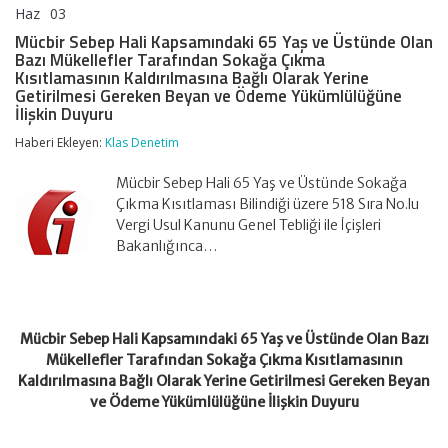
Haz
03
Mücbir
yorumlar kapalı
Sebep
Mücbir Sebep Hali Kapsamındaki 65 Yaş ve Üstünde Olan
Hali
Bazı Mükellefler Tarafından Sokağa Çıkma
Kapsamındaki
Kısıtlamasının Kaldırılmasına Bağlı Olarak Yerine
65
Getirilmesi Gereken Beyan ve Ödeme Yükümlülüğüne
Yaş
İlişkin Duyuru
ve
Üstünde
Haberi Ekleyen:
Klas Denetim
Olan
Bazı
Mücbir Sebep Hali 65 Yaş ve Üstünde Sokağa
Mükellefler
Tarafından
Çıkma Kısıtlaması Bilindiği üzere 518 Sıra No.lu
Sokağa
Vergi Usul Kanunu Genel Tebliği ile İçişleri
Çıkma
Bakanlığınca…
Kısıtlamasının
Kaldırılmasına
Bağlı
Olarak
Yerine
Getirilmesi
Mücbir Sebep Hali Kapsamındaki 65 Yaş ve Üstünde Olan Bazı
Gereken
Mükellefler Tarafından Sokağa Çıkma Kısıtlamasının
Beyan
Kaldırılmasına Bağlı Olarak Yerine Getirilmesi Gereken Beyan
ve
ve Ödeme Yükümlülüğüne İlişkin Duyuru
Ödeme
Yükümlülüğüne
İlişkin