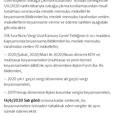
Üzeri Kişilerin Sokağa Çıkma Kısıtlaması” konulu Genelgesi ile
1/6/2020 tarihi itibarıyla
sokağa çıkma kısıtlamasından muaf
tutulması sonrasında meslek mensubu mükellef ile
beyanname/bildirimleri bu meslek mensubu tarafından verilen
mükelleflerin beyanname verme ve ödeme tarihleri aşağıdaki
gibi olacaktır.
518 Sıra No.lu Vergi Usul Kanunu Genel Tebliğinin 6 ncı maddesi
kapsamında beyanname/bildirimleri bu meslek mensubu
tarafından verilen 10 mükellefin;
– 2020/Şubat, 2020/Mart ile 2020/Nisan dönemi KDV ve
muhtasar beyannameleri (muhtasar ve prim hizmet
beyannameleri dâhil) ile aynı dönemlere ilişkin Form Ba-Bs
bildirimleri,
– 2020 yılı I. geçici vergi dönemine ait geçici vergi
beyannameleri,
– 2019 hesap dönemine ilişkin kurumlar vergisi beyannameleri,
16/6/2020 Salı günü
sonuna kadar verilecek, bu
beyannamelere istinaden tahakkuk eden vergiler de aynı
sürede ödenecektir.