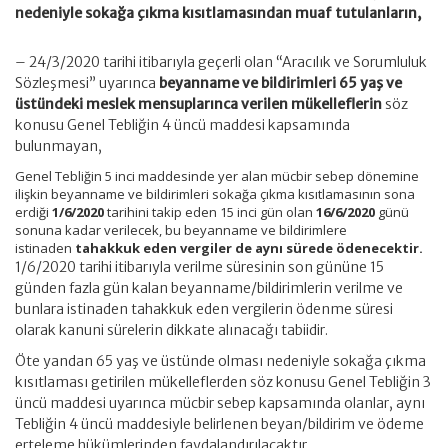
nedeniyle sokağa çıkma kısıtlamasından muaf tutulanların,
– 24/3/2020 tarihi itibarıyla geçerli olan “Aracılık ve Sorumluluk
Sözleşmesi” uyarınca
beyanname ve bildirimleri 65 yaş ve
üstündeki meslek mensuplarınca verilen mükelleflerin
söz
konusu Genel Tebliğin 4 üncü maddesi kapsamında
bulunmayan,
Genel Tebliğin 5 inci maddesinde yer alan mücbir sebep dönemine
ilişkin beyanname ve bildirimleri sokağa çıkma kısıtlamasının sona
erdiği
1/6/2020
tarihini takip eden 15 inci gün olan
16/6/2020
günü
sonuna kadar verilecek, bu beyanname ve bildirimlere
istinaden
tahakkuk eden vergiler de aynı sürede ödenecektir.
1/6/2020 tarihi itibarıyla verilme süresinin son gününe 15
günden fazla gün kalan beyanname/bildirimlerin verilme ve
bunlara istinaden tahakkuk eden vergilerin ödenme süresi
olarak kanuni sürelerin dikkate alınacağı tabiidir.
Öte yandan 65 yaş ve üstünde olması nedeniyle sokağa çıkma
kısıtlaması getirilen mükelleflerden söz konusu Genel Tebliğin 3
üncü maddesi uyarınca mücbir sebep kapsamında olanlar, aynı
Tebliğin 4 üncü maddesiyle belirlenen beyan/bildirim ve ödeme
erteleme hükümlerinden faydalandırılacaktır.