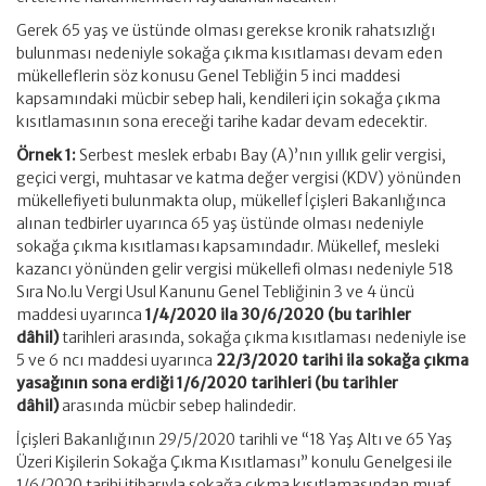
Gerek 65 yaş ve üstünde olması gerekse kronik rahatsızlığı
bulunması nedeniyle sokağa çıkma kısıtlaması devam eden
mükelleflerin söz konusu Genel Tebliğin 5 inci maddesi
kapsamındaki mücbir sebep hali, kendileri için sokağa çıkma
kısıtlamasının sona ereceği tarihe kadar devam edecektir.
Örnek 1:
Serbest meslek erbabı Bay (A)’nın yıllık gelir vergisi,
geçici vergi, muhtasar ve katma değer vergisi (KDV) yönünden
mükellefiyeti bulunmakta olup, mükellef İçişleri Bakanlığınca
alınan tedbirler uyarınca 65 yaş üstünde olması nedeniyle
sokağa çıkma kısıtlaması kapsamındadır. Mükellef, mesleki
kazancı yönünden gelir vergisi mükellefi olması nedeniyle 518
Sıra No.lu Vergi Usul Kanunu Genel Tebliğinin 3 ve 4 üncü
maddesi uyarınca
1/4/2020 ila 30/6/2020 (bu tarihler
dâhil)
tarihleri arasında, sokağa çıkma kısıtlaması nedeniyle ise
5 ve 6 ncı maddesi uyarınca
22/3/2020 tarihi ila sokağa çıkma
yasağının sona erdiği 1/6/2020 tarihleri (bu tarihler
dâhil)
arasında mücbir sebep halindedir.
İçişleri Bakanlığının 29/5/2020 tarihli ve “18 Yaş Altı ve 65 Yaş
Üzeri Kişilerin Sokağa Çıkma Kısıtlaması” konulu Genelgesi ile
1/6/2020 tarihi itibarıyla
sokağa çıkma kısıtlamasından muaf