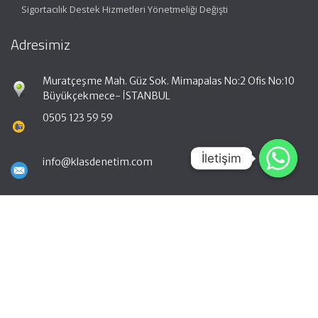
Sigortacılık Destek Hizmetleri Yönetmeliği Değişti
Adresimiz
Muratçeşme Mah. Güz Sok. Mimapalas No:2 Ofis No:10
Büyükçekmece- İSTANBUL
0505 123 59 59
İletişim
İletişim
info@klasdenetim.com
Hızlı Menü
Ana Sayfa
Hakkımızda
Hizmetlerimiz
Güncel Mevzuat
İletişim