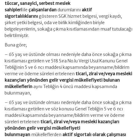
tüccar, sanayici, serbest meslek
sahipleri
ile
çalışanlardan
durumlarını
aktif
sigortalılıklarını
gösteren SGK hizmet belgesi, vergi kaydı,
şirket yetki belgesi, oda ve birlik kimliğinden biriyle
belgeleyenlerin, sokağa çıkma kısıtlamasından muaf tutulacağı
belirtilmiştir.
Buna göre;
– 65 yaş ve üstünde olması nedeniyle daha önce sokağa çıkma
kısıtlaması getirilen ve 518 Sıra No.lu Vergi Usul Kanunu Genel
Tebliğinin 5 ve 6 ncı maddesi kapsamında beyanname/bildirim
verme ve ödeme süreleri ertelenen
ticari, zirai ve/veya mesleki
kazançları yönünden gelir vergisi mükellefiyeti bulunan
mükelleflerin
aynı Tebliğin 4 üncü maddesi kapsamında
bulunmayan,
– 65 yaş ve üstünde olması nedeniyle daha önce sokağa çıkma
kısıtlaması getirilen ve söz konusu Genel Tebliğin 5 ve 6 ncı
maddesi kapsamında beyanname/bildirim verme ve ödeme
süreleri ertelenen
ticari, zirai ve/veya mesleki kazançları
yönünden gelir vergisi mükellefiyeti
bulunmayan
mükelleflerden
aktif sigortalı olarak çalışması