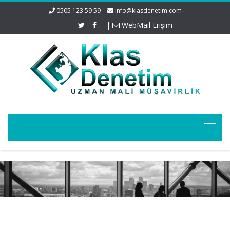
0505 123 59 59
info@klasdenetim.com
|
WebMail Erişim