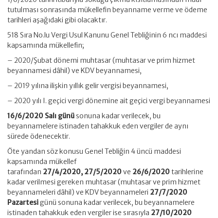
tutulması sonrasında mükellefin beyanname verme ve ödeme
tarihleri aşağıdaki gibi olacaktır.
518 Sıra No.lu Vergi Usul Kanunu Genel Tebliğinin 6 ncı maddesi
kapsamında mükellefin;
– 2020/Şubat dönemi muhtasar (muhtasar ve prim hizmet
beyannamesi dâhil) ve KDV beyannamesi,
– 2019 yılına ilişkin yıllık gelir vergisi beyannamesi,
– 2020 yılı I. geçici vergi dönemine ait geçici vergi beyannamesi
16/6/2020 Salı günü
sonuna kadar verilecek, bu
beyannamelere istinaden tahakkuk eden vergiler de aynı
sürede ödenecektir.
Öte yandan söz konusu Genel Tebliğin 4 üncü maddesi
kapsamında mükellef
tarafından
27/4/2020,
27/5/2020
ve
26/6/2020
tarihlerine
kadar verilmesi gereken muhtasar (muhtasar ve prim hizmet
beyannameleri dâhil) ve KDV beyannameleri
27/7/2020
Pazartesi
günü sonuna kadar verilecek, bu beyannamelere
istinaden tahakkuk eden vergiler ise sırasıyla
27/10/2020