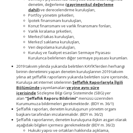
denetim, değerleme
(gayrimenkul değerleme
dahil)
ve derecelendirme kuruluşları,
Portföy yönetim şirketleri,
İpotek finansmanı kuruluşları,
Konut finansmanı ve varlık finansmanı fonları,
Varlık kiralama şirketleri,
Merkezî takas kuruluşları,
Merkezî saklama kuruluşları,
Veri depolama kuruluşları,
Kuruluş ve faaliyet esasları Sermaye Piyasası
Kurulunca belirlenen diğer sermaye piyasası kurumları.
2019 takvim yılında yukarıda belirtilen KAYİK’lerden herhangi
birinin denetimini yapan denetim kuruluşlarının 2019 takvim
yılına ait şeffaflık raporlarını yukarıda belirtilen süre içerisinde,
Kuruluşa ait internet sitelerinin
Şeffaflık Raporlarıyla İlgili
Bölümünde
yayımlamaları
ve yine aynı süre
içerisinde
Sözleşme Bilgi Girişi Sisteminde (SBG) yer
alan
“Şeffaflık Raporu Bildirimi”
menüsü üzerinden
Kurumumuza bildirmeleri gerekmektedir. (BDY m. 36/1)
Şeffaflık raporları, denetim kuruluşunun yönetim organı
başkanı tarafından imzalanmalıdır. (BDY m. 36/2)
Şeffaflık raporlarının, denetim kuruluşuna ilişkin asgari olarak
aşağıdaki bilgileri içermesi gerekmektedir (BDY m. 36/2):
Hukuki yapısı ve ortakları hakkında açıklama,