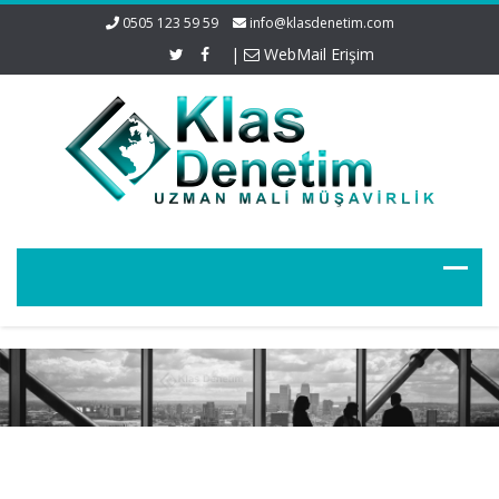
0505 123 59 59
info@klasdenetim.com
|
WebMail Erişim