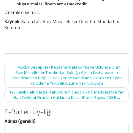
oluşturmaları önem arz etmektedir.
Önemle duyurulur.
Kaynak:
Kamu Gözetimi Muhasebe ve Denetim Standartları
Kurumu
Post
←
Mücbir Sebep Hali Kapsamındaki 65 Yaş ve Üstünde Olan
navigation
Bazı Mükellefler Tarafından Sokağa Çıkma Kısıtlamasının
Kaldırılmasına Bağlı Olarak Yerine Getirilmesi Gereken Beyan
ve Ödeme Yükümlülüğüne İlişkin Duyuru
193 Sayılı Gelir Vergisi Kanununun Geçici 67 nci Maddesinde Yer
Alan Tevkifat Oranları Hakkında Karar (Karar Sayısı: 2604)
→
E-Bülten Üyeliği
Adınız (gerekli)