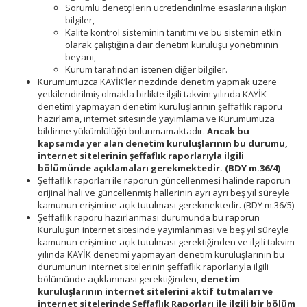
Sorumlu denetçilerin ücretlendirilme esaslarına ilişkin
bilgiler,
Kalite kontrol sisteminin tanıtımı ve bu sistemin etkin
olarak çalıştığına dair denetim kuruluşu yönetiminin
beyanı,
Kurum tarafından istenen diğer bilgiler.
Kurumumuzca KAYİK’ler nezdinde denetim yapmak üzere
yetkilendirilmiş olmakla birlikte ilgili takvim yılında KAYİK
denetimi yapmayan denetim kuruluşlarının şeffaflık raporu
hazırlama, internet sitesinde yayımlama ve Kurumumuza
bildirme yükümlülüğü bulunmamaktadır.
Ancak bu
kapsamda yer alan denetim kuruluşlarının bu durumu,
internet sitelerinin şeffaflık raporlarıyla ilgili
bölümünde açıklamaları gerekmektedir. (BDY m.36/4)
Şeffaflık raporları ile raporun güncellenmesi halinde raporun
orijinal hali ve güncellenmiş hallerinin ayrı ayrı beş yıl süreyle
kamunun erişimine açık tutulması gerekmektedir. (BDY m.36/5)
Şeffaflık raporu hazırlanması durumunda bu raporun
Kuruluşun internet sitesinde yayımlanması ve beş yıl süreyle
kamunun erişimine açık tutulması gerektiğinden ve ilgili takvim
yılında KAYİK denetimi yapmayan denetim kuruluşlarının bu
durumunun internet sitelerinin şeffaflık raporlarıyla ilgili
bölümünde açıklanması gerektiğinden,
denetim
kuruluşlarının internet sitelerini aktif tutmaları ve
internet sitelerinde Şeffaflık Raporları ile ilgili bir bölüm