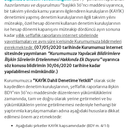
hazırlanması ve duyurulması”
başlıklı 36’ncı maddesi uyarınca,
bir takvim yılında kamu yararını ilgilendiren kuruluşların (KAYİK)
denetimini yapmış denetim kuruluşlarının ilgili takvim yılını
müteakip, özel hesap dönemi kullanan denetim kuruluşlarının
ise hesap dönemi kapanışını müteakip dördüncü ayın sonuna
kadar
yıllık şeffaflık raporlarını internet sitelerinde
yayımlamaları ve aynı süre içerisinde Kurumumuza bildirmeleri
gerekmektedir.
(07/05/2020 tarihinde Kurumumuz internet
sitesinde yayımlanan
“Kurumumuza Yapılacak Bildirimlere
İlişkin Sürelerin Ertelenmesi Hakkında Ek Duyuru”
uyarınca
söz konusu bildirimin 30/06/2020 tarihine kadar
yapılabilmesi mümkündür.)
Kurumumuzca
“KAYİK Dahil Denetime Yetkili”
olarak sicile
kaydedilen denetim kuruluşlarının, şeffaflık raporlarına ilişkin
BDY’nin 36’ncı maddesinde düzenlenen yükümlülüklerini
zamanında, tam ve doğru olarak yerine getirmeleri ve bu
yükümlülüklerin yerine getirilmemesi nedeniyle herhangi bir
yaptırımla karşılaşmamaları adına aşağıdaki hususlara dikkat
edilmesi önem arz etmektedir:
Aşağıdaki şirketler KAYİK kapsamındadır (BDY m. 4/1-l):