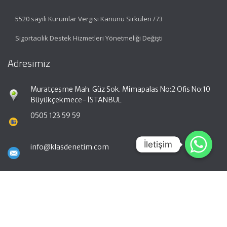
5520 sayılı Kurumlar Vergisi Kanunu Sirküleri /73
Sigortacılık Destek Hizmetleri Yönetmeliği Değişti
Adresimiz
Muratçeşme Mah. Güz Sok. Mimapalas No:2 Ofis No:10
Büyükçekmece- İSTANBUL
0505 123 59 59
İletişim
İletişim
info@klasdenetim.com
Hızlı Menü
Ana Sayfa
Hakkımızda
Hizmetlerimiz