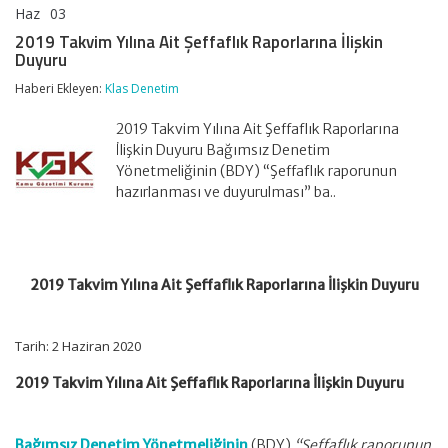
Haz
03
2019
yorumlar kapalı
Takvim
2019 Takvim Yılına Ait Şeffaflık Raporlarına İlişkin
Yılına
Duyuru
Ait
Şeffaflık
Haberi Ekleyen:
Klas Denetim
Raporlarına
İlişkin
2019 Takvim Yılına Ait Şeffaflık Raporlarına
Duyuru
için
İlişkin Duyuru Bağımsız Denetim
Yönetmeliğinin (BDY) “Şeffaflık raporunun
hazırlanması ve duyurulması” ba..
2019 Takvim Yılına Ait Şeffaflık Raporlarına İlişkin Duyuru
Tarih: 2 Haziran 2020
2019 Takvim Yılına Ait Şeffaflık Raporlarına İlişkin Duyuru
Bağımsız Denetim Yönetmeliğinin
(BDY)
“Şeffaflık raporunun