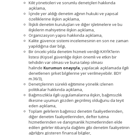
Kilit yöneticileri ve sorumlu denetçileri hakkında
açıklama,
İçinde yer aldığı denetim ağının hukuki ve yapısal
özelliklerine ilişkin açıklama,
İlişkili denetim kuruluşları ve diğer işletmelere ve bu
ilişkilerin mahiyetine ilişkin açıklama,
Organizasyon yapısı hakkında açıklama,
Kalite güvence sistemi incelemesinin en son ne zaman
yapıldığına dair bilgi,
Bir önceki yılda denetim hizmeti verdiği KAYİK’lerin
listesi (Kişisel güvenliğe ilişkin önemli ve etkin bir
tehdidin var olması ve buna talep olması
halinde
Kurumun onayıyla
, yapılacak açıklamada ilgili
denetlenen şirket bilgilerine yer verilmeyebilir. BDY
m.36/3),
Denetçilerinin sürekli eğitimine yönelik izlenen
politikalar hakkında açıklama,
Bağımsızlıkla ilgili uygulamalarına ilişkin, bağımsızlık
ilkesine uyumun gözden geçirilmiş olduğunu da teyit
eden açıklama,
Toplam gelirlerin bağımsız denetim faaliyetlerinden,
diğer denetim faaliyetlerinden, defter tutma
hizmetlerinden ve danışmanlık hizmetlerinden elde
edilen gelirler itibarıyla dağılımı gibi denetim faaliyetinin
ağırlığını gösteren finansal bilgiler,