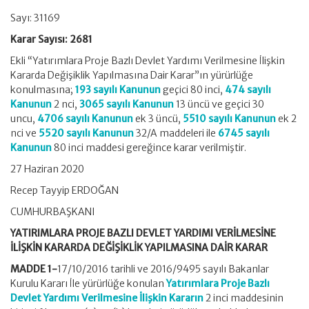
Sayı: 31169
Karar Sayısı: 2681
Ekli “Yatırımlara Proje Bazlı Devlet Yardımı Verilmesine İlişkin
Kararda Değişiklik Yapılmasına Dair Karar”ın yürürlüğe
konulmasına;
193 sayılı Kanunun
geçici 80 inci,
474 sayılı
Kanunun
2 nci,
3065 sayılı Kanunun
13 üncü ve geçici 30
uncu,
4706 sayılı Kanunun
ek 3 üncü,
5510 sayılı Kanunun
ek 2
nci ve
5520 sayılı Kanunun
32/A maddeleri ile
6745 sayılı
Kanunun
80 inci maddesi gereğince karar verilmiştir.
27 Haziran 2020
Recep Tayyip ERDOĞAN
CUMHURBAŞKANI
YATIRIMLARA PROJE BAZLI DEVLET YARDIMI VERİLMESİNE
İLİŞKİN KARARDA DEĞİŞİKLİK YAPILMASINA DAİR KARAR
MADDE 1-
17/10/2016 tarihli ve 2016/9495 sayılı Bakanlar
Kurulu Kararı İle yürürlüğe konulan
Yatırımlara Proje Bazlı
Devlet Yardımı Verilmesine İlişkin Kararın
2 inci maddesinin