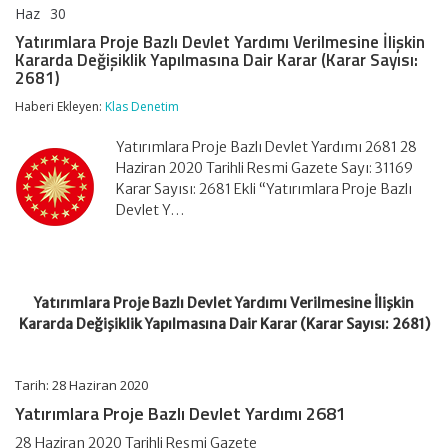
Haz
30
Yatırımlara
yorumlar kapalı
Proje
Yatırımlara Proje Bazlı Devlet Yardımı Verilmesine İlişkin
Bazlı
Kararda Değişiklik Yapılmasına Dair Karar (Karar Sayısı:
Devlet
2681)
Yardımı
Verilmesine
Haberi Ekleyen:
Klas Denetim
İlişkin
Kararda
Yatırımlara Proje Bazlı Devlet Yardımı 2681 28
Değişiklik
Yapılmasına
Haziran 2020 Tarihli Resmi Gazete Sayı: 31169
Dair
Karar Sayısı: 2681 Ekli “Yatırımlara Proje Bazlı
Karar
Devlet Y…
(Karar
Sayısı:
2681)
için
Yatırımlara Proje Bazlı Devlet Yardımı Verilmesine İlişkin
Kararda Değişiklik Yapılmasına Dair Karar (Karar Sayısı: 2681)
Tarih: 28 Haziran 2020
Yatırımlara Proje Bazlı Devlet Yardımı 2681
28 Haziran 2020 Tarihli Resmi Gazete