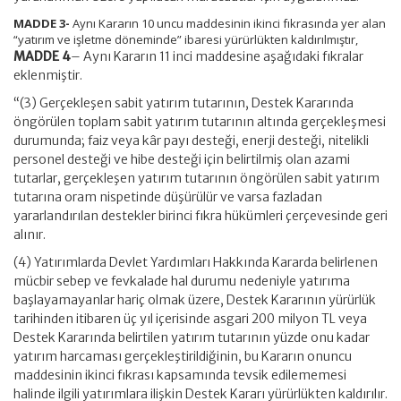
MADDE 3-
Aynı Kararın 10 uncu maddesinin ikinci fıkrasında yer alan
“yatırım ve işletme döneminde” ibaresi yürürlükten kaldırılmıştır,
MADDE 4
– Aynı Kararın 11 inci maddesine aşağıdaki fıkralar
eklenmiştir.
“(3) Gerçekleşen sabit yatırım tutarının, Destek Kararında
öngörülen toplam sabit yatırım tutarının altında gerçekleşmesi
durumunda; faiz veya kâr payı desteği, enerji desteği, nitelikli
personel desteği ve hibe desteği için belirtilmiş olan azami
tutarlar, gerçekleşen yatırım tutarının öngörülen sabit yatırım
tutarına oram nispetinde düşürülür ve varsa fazladan
yararlandırılan destekler birinci fıkra hükümleri çerçevesinde geri
alınır.
(4) Yatırımlarda Devlet Yardımları Hakkında Kararda belirlenen
mücbir sebep ve fevkalade hal durumu nedeniyle yatırıma
başlayamayanlar hariç olmak üzere, Destek Kararının yürürlük
tarihinden itibaren üç yıl içerisinde asgari 200 milyon TL veya
Destek Kararında belirtilen yatırım tutarının yüzde onu kadar
yatırım harcaması gerçekleştirildiğinin, bu Kararın onuncu
maddesinin ikinci fıkrası kapsamında tevsik edilememesi
halinde ilgili yatırımlara ilişkin Destek Kararı yürürlükten kaldırılır.