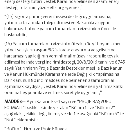
enerji desteği tutarı Destek Kararında belirlenen azami enerji
desteği tutarının yüzde ellisini geçemez,”
“(15) Sigorta primi işveren hissesi desteği uygulamasına,
yatırımcı tarafından talep edilmesi ve Bakanlıkça uygun
bulunması halinde yatırım tamamlama vizesinden önce de
başlanabilir,
(16) Yatırım tamamlama vizesini müteakip üç yıl boyunca her
yıl net satışların asgari %2’si kadar araştırma ve geliştirme
harcaması yapıldığının yeminli mali müşavir raporu ile tevsik
edilmesi halinde vergi indirimi desteği, 20/8/2016 tarihli ve 6745
sayılı Yatırımların Proje Bazında Desteklenmesi ile Bazı Kanun
ve Kanun Hükmünde Kararnamelerde Değişiklik Yapılmasına
Dair Kanunun 80 inci maddesinde belirlenen azami oranları
aşmamak kaydıyla, Destek Kararında belirlenen yatırıma katkı
oranına beş puan ilave edilmek suretiyle uygulanır,”
MADDE 6
– Aynı Kararın Ek-1 sayılı ve “PROJE BAŞVURU
FORMATI” başlıklı ekinde yer alan “Bölüm 1” ve “Bölüm 2”
aşağıdaki şekilde değiştirilmiş ve Ek-1’e aşağıdaki “Bölüm 5” ile
“Not” eklenmiştir.
“Bölüm 1-Firma ve Proje Künyesi