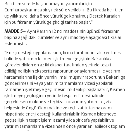
Belirtilen sürede başlanamayan yatırımlar için
Cumhurbaşkanınca bir yıl ek süre verilebilir. Bu fıkrada belirtilen
üç yıllık süre, daha önce yürürlüğe konulmuş Destek Kararları
için bu fıkranın yürürlüğe girdiği tarihte başlar.”
MADDE 5
– Aynı Kararın 12 nci maddesinin üçüncü fıkrasının
başına aşağıdaki cümleler ve aynı maddeye aşağıdaki fıkralar
eklenmiştir.
“Enerji desteği uygulamasına, firma tarafından talep edilmesi
halinde yatırımın kısmen işletmeye geçişinin Bakanlıkça
görevlendirilen en az iki eksper tarafından yerinde tespit
edildiğine ilişkin ekspertiz raporunun onaylanması İle yatırım
harcamalarına ilişkin yeminli mali müşavir raporunun Bakanlığa
gönderilmesini veya yatırım tamamlama vizesi yapılarak
tamamen işletmeye geçilmesini müteakip başlanabilir, Kısmen
işletmeye geçildiğinin yerinde tespit edilmesi halinde
gerçekleşen makine ve teçhizat tutarının yatırım teşvik
belgesinde öngörülen makine ve teçhizat tutarına oram
nispetinde enerji desteği kullandırılabilir. Kısmen işletmeye
geçişe ilişkin tespit İşlemi azami yılda bir defa yapılabilir ve
yatırım tamamlama vizesinden önce yararlanılabilecek toplam