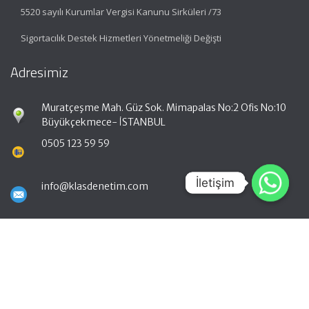
5520 sayılı Kurumlar Vergisi Kanunu Sirküleri /73
Sigortacılık Destek Hizmetleri Yönetmeliği Değişti
Adresimiz
Muratçeşme Mah. Güz Sok. Mimapalas No:2 Ofis No:10
Büyükçekmece- İSTANBUL
0505 123 59 59
İletişim
İletişim
info@klasdenetim.com
Hızlı Menü
Ana Sayfa
Hakkımızda
Hizmetlerimiz
Güncel Mevzuat