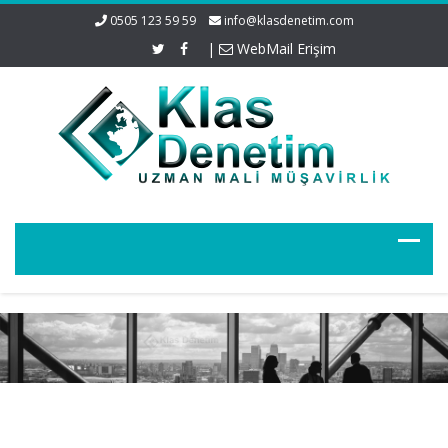
0505 123 59 59
info@klasdenetim.com
|
WebMail Erişim