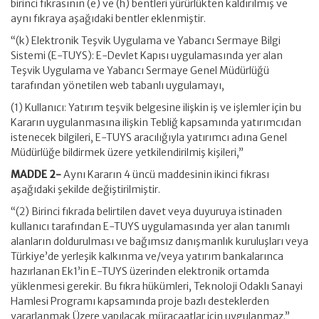
birinci fıkrasının (e) ve (h) bentleri yürürlükten kaldırılmış ve
aynı fıkraya aşağıdaki bentler eklenmiştir.
“(k) Elektronik Teşvik Uygulama ve Yabancı Sermaye Bilgi
Sistemi (E-TUYS): E-Devlet Kapısı uygulamasında yer alan
Teşvik Uygulama ve Yabancı Sermaye Genel Müdürlüğü
tarafından yönetilen web tabanlı uygulamayı,
(1) Kullanıcı: Yatırım teşvik belgesine ilişkin iş ve işlemler için bu
Kararın uygulanmasına ilişkin Tebliğ kapsamında yatırımcıdan
istenecek bilgileri, E-TUYS aracılığıyla yatırımcı adına Genel
Müdürlüğe bildirmek üzere yetkilendirilmiş kişileri,”
MADDE 2-
Aynı Kararın 4 üncü maddesinin ikinci fıkrası
aşağıdaki şekilde değiştirilmiştir.
“(2) Birinci fıkrada belirtilen davet veya duyuruya istinaden
kullanıcı tarafından E-TUYS uygulamasında yer alan tanımlı
alanların doldurulması ve bağımsız danışmanlık kuruluşları veya
Türkiye’de yerleşik kalkınma ve/veya yatırım bankalarınca
hazırlanan Ek1’in E-TUYS üzerinden elektronik ortamda
yüklenmesi gerekir. Bu fıkra hükümleri, Teknoloji Odaklı Sanayi
Hamlesi Programı kapsamında proje bazlı desteklerden
yararlanmak Üzere yapılacak müracaatlar için uygulanmaz.”