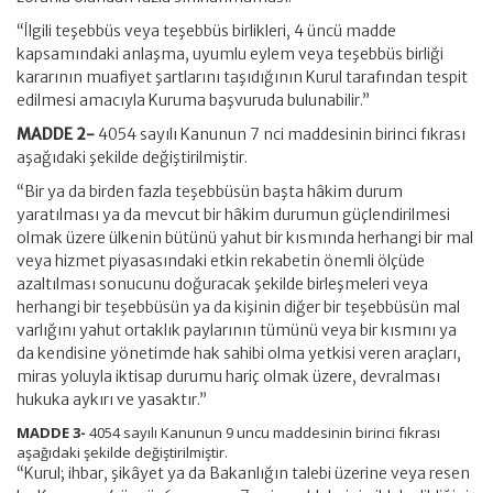
“İlgili teşebbüs veya teşebbüs birlikleri, 4 üncü madde
kapsamındaki anlaşma, uyumlu eylem veya teşebbüs birliği
kararının muafiyet şartlarını taşıdığının Kurul tarafından tespit
edilmesi amacıyla Kuruma başvuruda bulunabilir.”
MADDE 2-
4054 sayılı Kanunun 7 nci maddesinin birinci fıkrası
aşağıdaki şekilde değiştirilmiştir.
“Bir ya da birden fazla teşebbüsün başta hâkim durum
yaratılması ya da mevcut bir hâkim durumun güçlendirilmesi
olmak üzere ülkenin bütünü yahut bir kısmında herhangi bir mal
veya hizmet piyasasındaki etkin rekabetin önemli ölçüde
azaltılması sonucunu doğuracak şekilde birleşmeleri veya
herhangi bir teşebbüsün ya da kişinin diğer bir teşebbüsün mal
varlığını yahut ortaklık paylarının tümünü veya bir kısmını ya
da kendisine yönetimde hak sahibi olma yetkisi veren araçları,
miras yoluyla iktisap durumu hariç olmak üzere, devralması
hukuka aykırı ve yasaktır.”
MADDE 3-
4054 sayılı Kanunun 9 uncu maddesinin birinci fıkrası
aşağıdaki şekilde değiştirilmiştir.
“Kurul; ihbar, şikâyet ya da Bakanlığın talebi üzerine veya resen