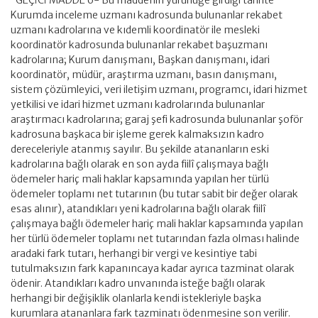
“GEÇİCİ MADDE 6- Bu maddenin yürürlüğe girdiği tarihte
Kurumda inceleme uzmanı kadrosunda bulunanlar rekabet
uzmanı kadrolarına ve kıdemli koordinatör ile mesleki
koordinatör kadrosunda bulunanlar rekabet başuzmanı
kadrolarına; Kurum danışmanı, Başkan danışmanı, idari
koordinatör, müdür, araştırma uzmanı, basın danışmanı,
sistem çözümleyici, veri iletişim uzmanı, programcı, idari hizmet
yetkilisi ve idari hizmet uzmanı kadrolarında bulunanlar
araştırmacı kadrolarına; garaj şefi kadrosunda bulunanlar şoför
kadrosuna başkaca bir işleme gerek kalmaksızın kadro
dereceleriyle atanmış sayılır. Bu şekilde atananların eski
kadrolarına bağlı olarak en son ayda fiilî çalışmaya bağlı
ödemeler hariç mali haklar kapsamında yapılan her türlü
ödemeler toplamı net tutarının (bu tutar sabit bir değer olarak
esas alınır), atandıkları yeni kadrolarına bağlı olarak fiilî
çalışmaya bağlı ödemeler hariç mali haklar kapsamında yapılan
her türlü ödemeler toplamı net tutarından fazla olması halinde
aradaki fark tutarı, herhangi bir vergi ve kesintiye tabi
tutulmaksızın fark kapanıncaya kadar ayrıca tazminat olarak
ödenir. Atandıkları kadro unvanında isteğe bağlı olarak
herhangi bir değişiklik olanlarla kendi istekleriyle başka
kurumlara atananlara fark tazminatı ödenmesine son verilir.