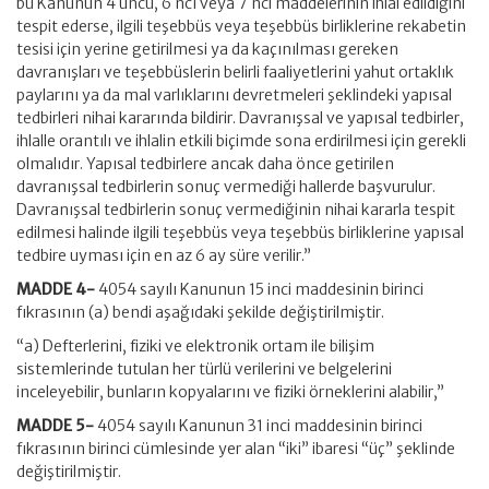
bu Kanunun 4 üncü, 6 ncı veya 7 nci maddelerinin ihlal edildiğini
tespit ederse, ilgili teşebbüs veya teşebbüs birliklerine rekabetin
tesisi için yerine getirilmesi ya da kaçınılması gereken
davranışları ve teşebbüslerin belirli faaliyetlerini yahut ortaklık
paylarını ya da mal varlıklarını devretmeleri şeklindeki yapısal
tedbirleri nihai kararında bildirir. Davranışsal ve yapısal tedbirler,
ihlalle orantılı ve ihlalin etkili biçimde sona erdirilmesi için gerekli
olmalıdır. Yapısal tedbirlere ancak daha önce getirilen
davranışsal tedbirlerin sonuç vermediği hallerde başvurulur.
Davranışsal tedbirlerin sonuç vermediğinin nihai kararla tespit
edilmesi halinde ilgili teşebbüs veya teşebbüs birliklerine yapısal
tedbire uyması için en az 6 ay süre verilir.”
MADDE 4-
4054 sayılı Kanunun 15 inci maddesinin birinci
fıkrasının (a) bendi aşağıdaki şekilde değiştirilmiştir.
“a) Defterlerini, fiziki ve elektronik ortam ile bilişim
sistemlerinde tutulan her türlü verilerini ve belgelerini
inceleyebilir, bunların kopyalarını ve fiziki örneklerini alabilir,”
MADDE 5-
4054 sayılı Kanunun 31 inci maddesinin birinci
fıkrasının birinci cümlesinde yer alan “iki” ibaresi “üç” şeklinde
değiştirilmiştir.