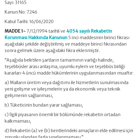
Sayı: 31165
Kanun No: 7246
Kabul Tarihi: 16/06/2020
MADDE 1-
7/12/1994 tarihli ve
4054 sayılı Rekabetin
Korunması Hakkında Kanunun
5 inci maddesinin birinci fıkrası
aşağıdaki şekilde değiştirilmiş ve maddeye birinci fıkrasından
sonra gelmek üzere aşağıdaki fıkra eklenmiştir.
“Aşağıda belirtilen şartların tamamının varlığı halinde,
teşebbüsler arası anlaşma, uyumlu eylem ve teşebbüs birliği
kararları 4 üncü madde hükümlerinin uygulanmasından muaftır:
a) Malların üretim veya dağıtımı ile hizmetlerin sunulmasında
yeni gelişme ve iyileşmelerin ya da ekonomik veya teknik
gelişmenin sağlanması,
b) Tüketicinin bundan yarar sağlaması,
c) İlgili piyasanın önemli bir bölümünde rekabetin ortadan
kalkmaması,
d) Rekabetin (a) ve (b) bentlerindeki amaçların elde edilmesi için
zorunlu olandan fazla sınırlanmaması.”