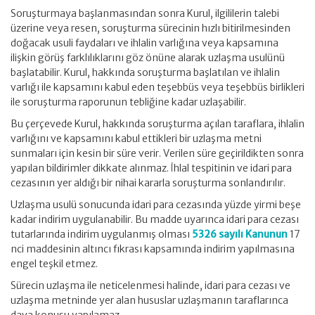
Soruşturmaya başlanmasından sonra Kurul, ilgililerin talebi
üzerine veya resen, soruşturma sürecinin hızlı bitirilmesinden
doğacak usuli faydaları ve ihlalin varlığına veya kapsamına
ilişkin görüş farklılıklarını göz önüne alarak uzlaşma usulünü
başlatabilir. Kurul, hakkında soruşturma başlatılan ve ihlalin
varlığı ile kapsamını kabul eden teşebbüs veya teşebbüs birlikleri
ile soruşturma raporunun tebliğine kadar uzlaşabilir.
Bu çerçevede Kurul, hakkında soruşturma açılan taraflara, ihlalin
varlığını ve kapsamını kabul ettikleri bir uzlaşma metni
sunmaları için kesin bir süre verir. Verilen süre geçirildikten sonra
yapılan bildirimler dikkate alınmaz. İhlal tespitinin ve idari para
cezasının yer aldığı bir nihai kararla soruşturma sonlandırılır.
Uzlaşma usulü sonucunda idari para cezasında yüzde yirmi beşe
kadar indirim uygulanabilir. Bu madde uyarınca idari para cezası
tutarlarında indirim uygulanmış olması
5326 sayılı Kanunun
17
nci maddesinin altıncı fıkrası kapsamında indirim yapılmasına
engel teşkil etmez.
Sürecin uzlaşma ile neticelenmesi halinde, idari para cezası ve
uzlaşma metninde yer alan hususlar uzlaşmanın taraflarınca