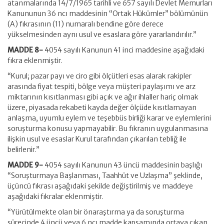
atanmalarında 14/7/1965 tarihli ve 657 sayılı Devlet Memurları
Kanununun 36 ncı maddesinin “Ortak Hükümler” bölümünün
(A) fıkrasının (11) numaralı bendine göre derece
yükselmesinden aynı usul ve esaslara göre yararlandırılır.”
MADDE 8-
4054 sayılı Kanunun 41 inci maddesine aşağıdaki
fıkra eklenmiştir.
“Kurul; pazar payı ve ciro gibi ölçütleri esas alarak rakipler
arasında fiyat tespiti, bölge veya müşteri paylaşımı ve arz
miktarının kısıtlanması gibi açık ve ağır ihlaller hariç olmak
üzere, piyasada rekabeti kayda değer ölçüde kısıtlamayan
anlaşma, uyumlu eylem ve teşebbüs birliği karar ve eylemlerini
soruşturma konusu yapmayabilir. Bu fıkranın uygulanmasına
ilişkin usul ve esaslar Kurul tarafından çıkarılan tebliğ ile
belirlenir.”
MADDE 9-
4054 sayılı Kanunun 43 üncü maddesinin başlığı
“Soruşturmaya Başlanması, Taahhüt ve Uzlaşma” şeklinde,
üçüncü fıkrası aşağıdaki şekilde değiştirilmiş ve maddeye
aşağıdaki fıkralar eklenmiştir.
“Yürütülmekte olan bir önaraştırma ya da soruşturma
sürecinde 4 üncü veya 6 ncı madde kapsamında ortaya çıkan