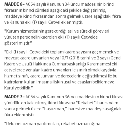
MADDE 6-
4054 sayılı Kanunun 34 üncü maddesinin birinci
fıkrasının birinci cümlesi aşağıdaki şekilde değiştirilmiş,
maddeye ikinci fıkrasından sonra gelmek üzere aşağıdaki fıkra
ve Kanuna ekli (I) sayılı Cetvel eklenmiştir.
“Kurum hizmetlerinin gerektirdiği asli ve sürekli görevleri
yürüten personelin kadroları ekli (I) sayılı Cetvelde
gösterilmiştir.”
“Ekli (I) sayılı Cetveldeki toplam kadro sayısını geçmemek ve
mevcut kadro unvanları veya 10/7/2018 tarihli ve 2 sayılı Genel
Kadro ve Usulü Hakkında Cumhurbaşkanlığı Kararnamesi eki
cetvellerde yer alan kadro unvanları ile sınırlı olmak kaydıyla
hizmet sınıfı, kadro, unvan ve derecelerin değiştirilmesi ile bu
kadroların kullanılmasına ilişkin usul ve esasları belirlemeye
Kurul yetkilidir.”
MADDE 7-
4054 sayılı Kanunun 36 ncı maddesinin birinci fıkrası
yürürlükten kaldırılmış, ikinci fıkrasına “Rekabet” ibaresinden
sonra gelmek üzere “başuzman,” ibaresi ve maddeye aşağıdaki
fıkra eklenmiştir.
“Rekabet uzman yardımcıları, rekabet uzmanlığına