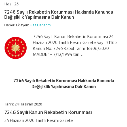
Haz
26
7246
yorumlar kapalı
Sayılı
7246 Sayılı Rekabetin Korunması Hakkında Kanunda
Rekabetin
Değişiklik Yapılmasına Dair Kanun
Korunması
Hakkında
Haberi Ekleyen:
Klas Denetim
Kanunda
Değişiklik
7246 Sayılı Kanun Rekabetin Korunması 24
Yapılmasına
Dair
Haziran 2020 Tarihli Resmi Gazete Sayı: 31165
Kanun
Kanun No: 7246 Kabul Tarihi: 16/06/2020
için
MADDE 1- 7/12/1994 tari…
7246 Sayılı Rekabetin Korunması Hakkında Kanunda
Değişiklik Yapılmasına Dair Kanun
Tarih: 24 Haziran 2020
7246 Sayılı Kanun Rekabetin Korunması
24 Haziran 2020 Tarihli Resmi Gazete