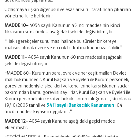
dava konusu yapılamaz.
Uzlaşmaya ilişkin diğer usul ve esaslar Kurul tarafından çıkarılan
yönetmelik ile belirlenir.”
MADDE 10-
4054 sayılı Kanunun 45 inci maddesinin ikinci
fıkrasının son cümlesi aşağıdaki şekilde değiştirilmiştir.
“Haklı gerekçeler sunulması halinde bu süreler bir kereye
mahsus olmak üzere ve en çok bir katına kadar uzatılabilir.”
MADDE 11-
4054 sayılı Kanunun 60 ıncı maddesi aşağıdaki
şekilde değiştirilmiştir.
“MADDE 60- Kurumun para, evrak ve her çeşit malları Devlet
malı hükmündedir. Kurul Başkan ve üyeleri ile Kurum personeli,
görevleri nedeniyle işledikleri ve kendilerine karşı işlenen suçlar
bakımından kamu görevlisi sayılırlar. Kurul Başkan ve üyeleri ile
Kurum personelinin cezai ve hukuki sorumluluğuna ilişkin olarak
19/10/2005 tarihli ve
5411 sayılı Bankacılık Kanununun
104
üncü maddesi kıyasen uygulanır.”
MADDE 12-
4054 sayılı Kanuna aşağıdaki geçici madde
eklenmiştir.