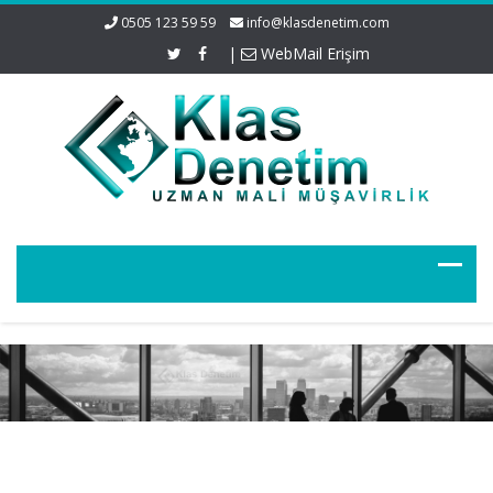
0505 123 59 59
info@klasdenetim.com
|
WebMail Erişim