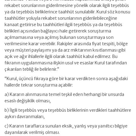
rekabet sorunlarının giderilmesine yönelik olarak ilgili teşebbüs
ya da teşebbüs birliklerince taahhüt sunulabilir. Kurul söz konusu
taahhütler yoluyla rekabet sorunlarının giderilebileceğine
kanaat getirirse bu taahhütleri ilgili teşebbüs ya da teşebbüs
birlikleri açısından bağlayıcı hale getirerek soruşturma
açılmamasına veya açılmış bulunan soruşturmaya son
verilmesine karar verebilir. Rakipler arasında fiyat tespiti, bölge
veya müşteri paylaşımı ya da arz miktarının kısıtlanması gibi
açık ve ağır ihlallerle ilgili olarak taahhüt kabul edilmez. Bu
fıkranın uygulanmasına ilişkin usul ve esaslar Kurul tarafından
çıkarılan tebliğ ile belirlenir.”
“Kurul, üçüncü fıkraya göre bir karar verdikten sonra aşağıdaki
hallerde tekrar soruşturma açabilir:
a) Kararın alınmasına temel teşkil eden herhangi bir unsurda
esaslı değişiklik olması,
b) İlgili teşebbüs veya teşebbüs birliklerinin verdikleri taahhütlere
aykırı davranmaları,
c) Kararın taraflarca sunulan eksik, yanlış veya yanıltıcı bilgiye
dayanılarak verilmiş olması.