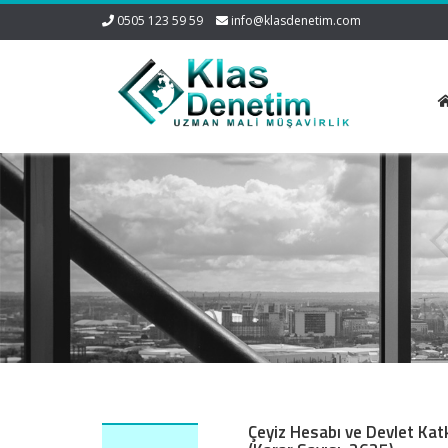
0505 123 59 59
info@klasdenetim.com
Çeyiz Hesabı ve Devlet Kat