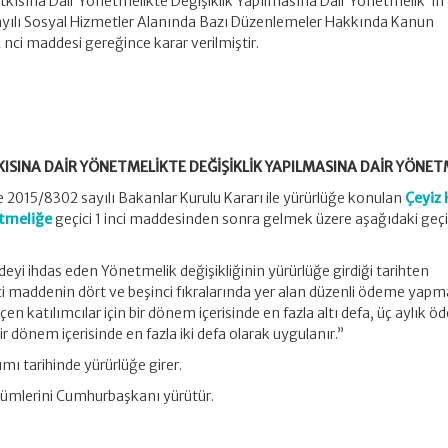
atkısına Dair Yönetmelikte Değişiklik Yapılmasına Dair Yönetmelik”in
ayılı Sosyal Hizmetler Alanında Bazı Düzenlemeler Hakkında Kanun
i maddesi gereğince karar verilmiştir.
TKISINA DAİR YÖNETMELİKTE DEĞİŞİKLİK YAPILMASINA DAİR YÖNET
ve 2015/8302 sayılı Bakanlar Kurulu Kararı ile yürürlüğe konulan
Çeyiz 
etmeliğe
geçici 1 inci maddesinden sonra gelmek üzere aşağıdaki geçic
i ihdas eden Yönetmelik değişikliğinin yürürlüğe girdiği tarihten
nci maddenin dört ve beşinci fıkralarında yer alan düzenli ödeme ya
en katılımcılar için bir dönem içerisinde en fazla altı defa, üç aylık 
bir dönem içerisinde en fazla iki defa olarak uygulanır.”
ı tarihinde yürürlüğe girer.
ümlerini Cumhurbaşkanı yürütür.