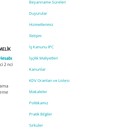
Beyanname Süreleri
Duyurular
Hizmetlerimiz
İletişim
İş Kanunu IPC
MELİK
İşçilik Maliyetleri
Hesabı
i 2 nci
Kanunlar
KDV Oranları ve Listesi
pmama
Makaleler
ödeme
Politikamız
Pratik Bilgiler
Sirküler