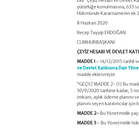
Ekli “Çeyiz Hesabı ve Devlet K
yürürlüğe konulmasına, 633 s
Hükmünde Kararnamenin ek 2 nc
8 Haziran 2020
Recep Tayyip ERDOĞAN
CUMHURBAŞKANI
ÇEYİZ HESABI VE DEVLET KA
MADDE 1
– 14/12/2015 tarihli 
ve Devlet Katkısına Dair Yön
madde eklenmiştir.
“GEÇİCİ MADDE 2- (1) Bu maddey
30/9/2020 tarihine kadar, 5 i
imkanı, aylık ödeme planını seç
planını seçen katılımcılar için 
MADDE 2-
Bu Yönetmelik yayım
MADDE 3
– Bu Yönetmelik hük