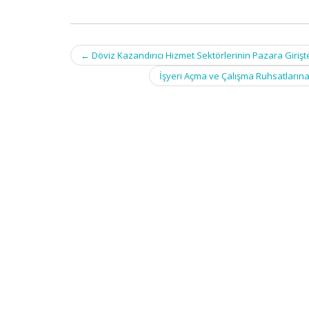
Post
←
Döviz Kazandırıcı Hizmet Sektörlerinin Pazara Girişte
navigation
İşyeri Açma ve Çalışma Ruhsatlarına 