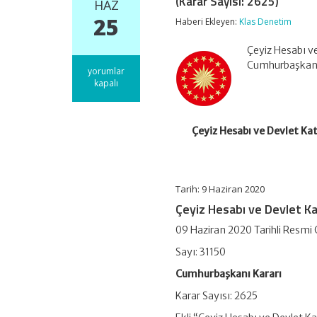
(Karar Sayısı: 2625)
HAZ
25
Haberi Ekleyen:
Klas Denetim
Çeyiz Hesabı ve
Cumhurbaşkanı K
Çeyiz
yorumlar
Hesabı
kapalı
ve
Devlet
Katkısına
Dair
Çeyiz Hesabı ve Devlet Ka
Yönetmelikte
Değişiklik
Yapılmasına
Dair
Tarih: 9 Haziran 2020
Yönetmelik
(Karar
Çeyiz Hesabı ve Devlet Ka
Sayısı:
2625)
09 Haziran 2020 Tarihli Resmi
için
Sayı: 31150
Cumhurbaşkanı Kararı
Karar Sayısı: 2625