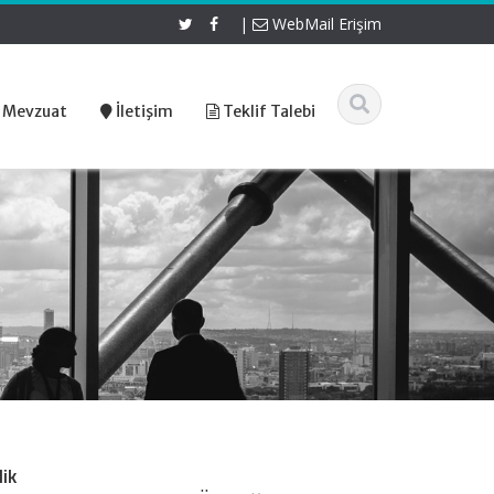
|
WebMail Erişim
 Mevzuat
İletişim
Teklif Talebi
lik