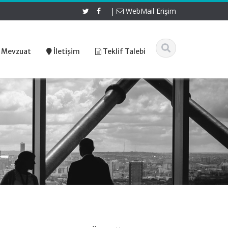
|
WebMail Erişim
 Mevzuat
İletişim
Teklif Talebi