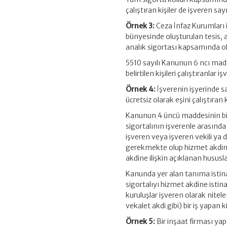
çalıştıran kişiler de işveren say
Örnek 3:
Ceza İnfaz Kurumları i
bünyesinde oluşturulan tesis, at
analık sigortası kapsamında ol
5510 sayılı Kanunun 6 ncı mad
belirtilen kişileri çalıştıranlar
Örnek 4:
İşverenin işyerinde sa
ücretsiz olarak eşini çalıştıran
Kanunun 4 üncü maddesinin birin
sigortalının işverenle arasın
işveren veya işveren vekili ya d
gerekmekte olup hizmet akdin
akdine ilişkin açıklanan hususla
Kanunda yer alan tanıma istin
sigortalıyı hizmet akdine istina
kuruluşlar işveren olarak nitele
vekalet akdi gibi) bir iş yapan 
Örnek 5:
Bir inşaat firması yapt