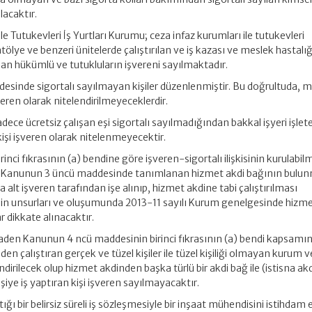
ılacaktır.
le Tutukevleri İş Yurtları Kurumu; ceza infaz kurumları ile tutukevleri
ölye ve benzeri ünitelerde çalıştırılan ve iş kazası ve meslek hastalığı
an hükümlü ve tutukluların işvereni sayılmaktadır.
desinde sigortalı sayılmayan kişiler düzenlenmiştir. Bu doğrultuda,
 işveren olarak nitelendirilmeyeceklerdir.
dece ücretsiz çalışan eşi sigortalı sayılmadığından bakkal işyeri işlet
 kişi işveren olarak nitelenmeyecektir.
ci fıkrasının (a) bendine göre işveren-sigortalı ilişkisinin kurulabilm
da Kanunun 3 üncü maddesinde tanımlanan hizmet akdi bağının bulun
a alt işveren tarafından işe alınıp, hizmet akdine tabi çalıştırılması
in unsurları ve oluşumunda 2013-11 sayılı Kurum genelgesinde hizm
r dikkate alınacaktır.
aden Kanunun 4 ncü maddesinin birinci fıkrasının (a) bendi kapsamı
den çalıştıran gerçek ve tüzel kişiler ile tüzel kişiliği olmayan kurum v
ndirilecek olup hizmet akdinden başka türlü bir akdi bağ ile (istisna ak
kişiye iş yaptıran kişi işveren sayılmayacaktır.
ığı bir belirsiz süreli iş sözleşmesiyle bir inşaat mühendisini istihdam 