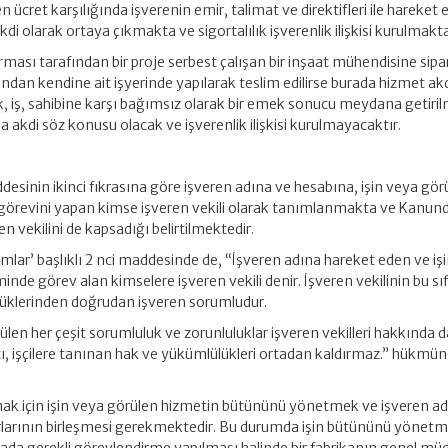
ücret karşılığında işverenin emir, talimat ve direktifleri ile hareket
kdi olarak ortaya çıkmakta ve sigortalılık işverenlik ilişkisi kurulmakta
ması tarafından bir proje serbest çalışan bir inşaat mühendisine sipari
dan kendine ait işyerinde yapılarak teslim edilirse burada hizmet ak
, iş, sahibine karşı bağımsız olarak bir emek sonucu meydana getiril
 akdi söz konusu olacak ve işverenlik ilişkisi kurulmayacaktır.
desinin ikinci fıkrasına göre işveren adına ve hesabına, işin veya gör
örevini yapan kimse işveren vekili olarak tanımlanmakta ve Kanun
n vekilini de kapsadığı belirtilmektedir.
mlar’ başlıklı 2 nci maddesinde de, “İşveren adına hareket eden ve işi
inde görev alan kimselere işveren vekili denir. İşveren vekilinin bu sı
ülüklerinden doğrudan işveren sorumludur.
len her çeşit sorumluluk ve zorunluluklar işveren vekilleri hakkında d
fatı, işçilere tanınan hak ve yükümlülükleri ortadan kaldırmaz.” hükmün
lmak için işin veya görülen hizmetin bütününü yönetmek ve işveren ad
larının birleşmesi gerekmektedir. Bu durumda işin bütününü yönet