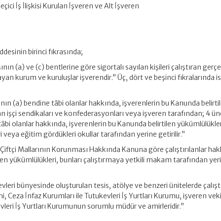
Geçici İş İlişkisi Kurulan İşveren ve Alt İşveren
desinin birinci fıkrasında;
nın (a) ve (c) bentlerine göre sigortalı sayılan kişileri çalıştıran ger
olmayan kurum ve kuruluşlar işverendir.” Üç, dört ve beşinci fıkralarında i
nın (a) bendine tâbi olanlar hakkında, işverenlerin bu Kanunda belirti
ran işçi sendikaları ve konfederasyonları veya işveren tarafından; 4 ü
bi olanlar hakkında, işverenlerin bu Kanunda belirtilen yükümlülükler
i veya eğitim gördükleri okullar tarafından yerine getirilir.”
ı Çiftçi Mallarının Korunması Hakkında Kanuna göre çalıştırılanlar ha
ilen yükümlülükleri, bunları çalıştırmaya yetkili makam tarafından yer
vleri bünyesinde oluşturulan tesis, atölye ve benzeri ünitelerde çalışt
, Ceza İnfaz Kurumları ile Tutukevleri İş Yurtları Kurumu, işveren vekil
vleri İş Yurtları Kurumunun sorumlu müdür ve amirleridir.”