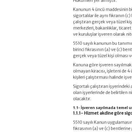
Hükümleri yer almıştır.
Kanunun 4 üncü maddesinin bir
sigortalılar ile aynı fıkranın 
çalıştıran gerçek veya tüzel kişi
merkezleri, bakanlıklar, ticaret
ve kuruluşlar işveren olarak nit
5510 sayılı kanunun bu tanımı
birinci fıkrasının (a) ve (c) ben
gerçek veya tüzel kişi olması v
Kanuna göre işveren sayılmak iç
olmayan kiracısı, işleteni de 4 
kişileri çalıştırması halinde işv
Sigortalı çalıştıran işyerinde
olan işyerlerinde de belirtilen n
olacaktır.
1.1- İşveren sayılmada temel 
1.1.1- Hizmet akdine göre sigo
5510 sayılı Kanun uygulamasın
fıkrasının (a) ve (c) bentlerine