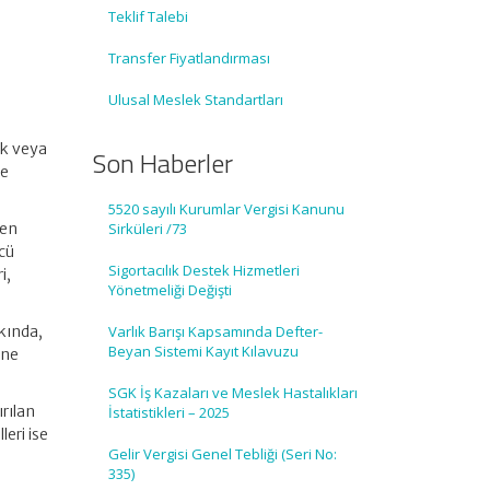
Teklif Talebi
Transfer Fiyatlandırması
Ulusal Meslek Standartları
çek veya
Son Haberler
se
5520 sayılı Kurumlar Vergisi Kanunu
len
Sirküleri /73
ncü
Sigortacılık Destek Hizmetleri
i,
Yönetmeliği Değişti
kkında,
Varlık Barışı Kapsamında Defter-
Beyan Sistemi Kayıt Kılavuzu
ine
SGK İş Kazaları ve Meslek Hastalıkları
ırılan
İstatistikleri – 2025
leri ise
Gelir Vergisi Genel Tebliği (Seri No:
335)