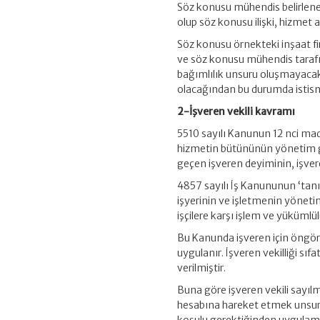
Söz konusu mühendis belirlenen 
olup söz konusu ilişki, hizmet a
Söz konusu örnekteki inşaat fir
ve söz konusu mühendis tarafın
bağımlılık unsuru oluşmayacak
olacağından bu durumda istisna
2-İşveren vekili kavramı
5510 sayılı Kanunun 12 nci mad
hizmetin bütününün yönetim g
geçen işveren deyiminin, işvere
4857 sayılı İş Kanununun ‘tanı
işyerinin ve işletmenin yönetim
işçilere karşı işlem ve yüküml
Bu Kanunda işveren için öngörü
uygulanır. İşveren vekilliği sı
verilmiştir.
Buna göre işveren vekili sayı
hesabına hareket etmek unsur