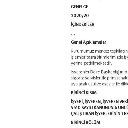
GENELGE
2020/20
İÇİNDEKİLER
…
Genel Açıklamalar
Kurumumuz merkez teşkilatında
işlemler taşra birimlerimizde iş
yerine getirilmektedir.
İşverenler Daire Başkanlığının 
sigorta servisleri ile prim tahak
uyulacak usul ve esaslar ile di
BİRİNCİ KISIM
İŞYERİ, İŞVEREN, İŞVEREN VEK
5510 SAYILI KANUNUN 4 ÜNCÜ
ÇALIŞTIRAN İŞYERLERİNİN TES
BİRİNCİ BÖLÜM