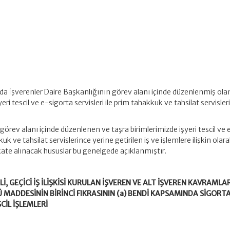
 İşverenler Daire Başkanlığının görev alanı içinde düzenlenmiş ola
yeri tescil ve e-sigorta servisleri ile prim tahakkuk ve tahsilat servisle
görev alanı içinde düzenlenen ve taşra birimlerimizde işyeri tescil ve 
kuk ve tahsilat servislerince yerine getirilen iş ve işlemlere ilişkin olar
kkate alınacak hususlar bu genelgede açıklanmıştır.
İLİ, GEÇİCİ İŞ İLİŞKİSİ KURULAN İŞVEREN VE ALT İŞVEREN KAVRAMLAR
 MADDESİNİN BİRİNCİ FIKRASININ (a) BENDİ KAPSAMINDA SİGORTA
CİL İŞLEMLERİ