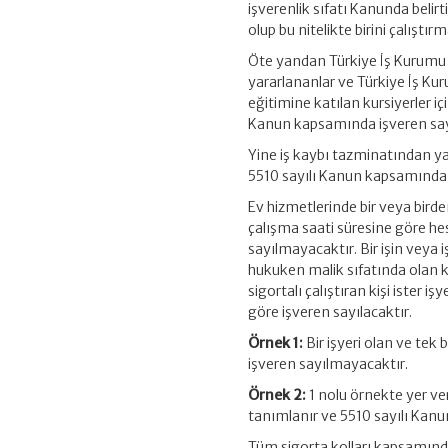
işverenlik sıfatı Kanunda belirt
olup bu nitelikte birini çalış
Öte yandan Türkiye İş Kurumu
yararlananlar ve Türkiye İş K
eğitimine katılan kursiyerler 
Kanun kapsamında işveren say
Yine iş kaybı tazminatından ya
5510 sayılı Kanun kapsamında 
Ev hizmetlerinde bir veya birden
çalışma saati süresine göre hes
sayılmayacaktır. Bir işin veya 
hukuken malik sıfatında olan 
sigortalı çalıştıran kişi ister iş
göre işveren sayılacaktır.
Örnek 1:
Bir işyeri olan ve tek 
işveren sayılmayacaktır.
Örnek 2:
1 nolu örnekte yer ver
tanımlanır ve 5510 sayılı Kanu
Tüm sigorta kolları kapsamında