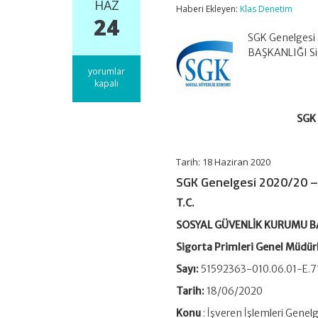
HAZ
Haberi Ekleyen:
Klas Denetim
24
SGK Genelgesi
BAŞKANLIĞI Sig
SGK
yorumlar
Genelgesi
kapalı
2020/20
–
SGK 
İşveren
İşlemleri
Genelgesi
için
Tarih: 18 Haziran 2020
SGK Genelgesi 2020/20 – 
T.C.
SOSYAL GÜVENLİK KURUMU B
Sigorta Primleri Genel Müdür
Sayı:
51592363-010.06.01-E.7
Tarih:
18/06/2020
Konu
: İşveren İşlemleri Genel