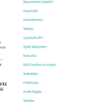
Beyanname Süreleri
Duyurular
Hizmetlerimiz
İletişim
İş Kanunu IPC
n
İşçilik Maliyetleri
rince
Kanunlar
e-
ak
KDV Oranları ve Listesi
Makaleler
Politikamız
I İLE
LI
Pratik Bilgiler
Sirküler