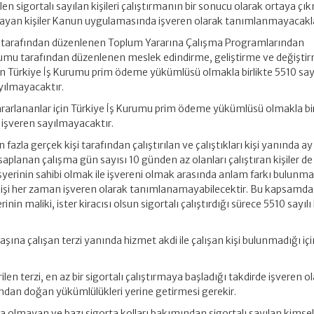
ilen sigortalı sayılan kişileri çalıştırmanın bir sonucu olarak ortaya ç
tırmayan kişiler Kanun uygulamasında işveren olarak tanımlanmayacakla
 tarafından düzenlenen Toplum Yararına Çalışma Programlarından
urumu tarafından düzenlenen meslek edindirme, geliştirme ve değişti
için Türkiye İş Kurumu prim ödeme yükümlüsü olmakla birlikte 5510 sayı
ılmayacaktır.
rarlananlar için Türkiye İş Kurumu prim ödeme yükümlüsü olmakla bir
işveren sayılmayacaktır.
 fazla gerçek kişi tarafından çalıştırılan ve çalıştıkları kişi yanında ay
aplanan çalışma gün sayısı 10 günden az olanları çalıştıran kişiler de
işyerinin sahibi olmak ile işvereni olmak arasında anlam farkı bulunm
kişi her zaman işveren olarak tanımlanamayabilecektir. Bu kapsamda
yerinin maliki, ister kiracısı olsun sigortalı çalıştırdığı sürece 5510 sayı
başına çalışan terzi yanında hizmet akdi ile çalışan kişi bulunmadığı iç
ilen terzi, en az bir sigortalı çalıştırmaya başladığı takdirde işveren o
ndan doğan yükümlülükleri yerine getirmesi gerekir.
 olmayan ve bazı sigorta kolları bakımından sigortalı sayılan kimsel