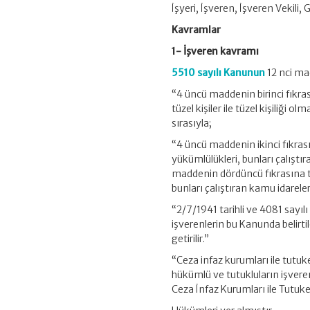
İşyeri, İşveren, İşveren Vekili, 
Kavramlar
1- İşveren kavramı
5510 sayılı Kanunun
12 nci mad
“4 üncü maddenin birinci fıkrası
tüzel kişiler ile tüzel kişiliği 
sırasıyla;
“4 üncü maddenin ikinci fıkrası
yükümlülükleri, bunları çalıştı
maddenin dördüncü fıkrasına tâ
bunları çalıştıran kamu idareler
“2/7/1941 tarihli ve 4081 sayıl
işverenlerin bu Kanunda belirt
getirilir.”
“Ceza infaz kurumları ile tutuke
hükümlü ve tutukluların işvereni
Ceza İnfaz Kurumları ile Tutuke