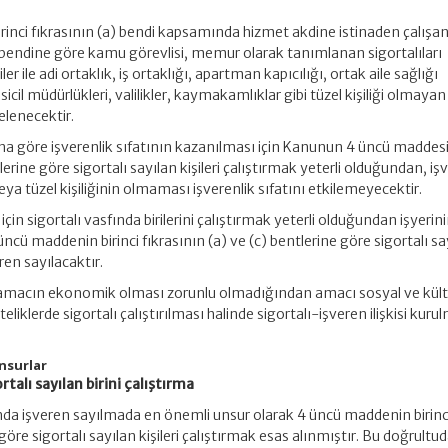
inci fıkrasının (a) bendi kapsamında hizmet akdine istinaden çalışa
(c) bendine göre kamu görevlisi, memur olarak tanımlanan sigortalıları
ler ile adi ortaklık, iş ortaklığı, apartman kapıcılığı, ortak aile sağlığı
 sicil müdürlükleri, valilikler, kaymakamlıklar gibi tüzel kişiliği olmay
elenecektir.
na göre işverenlik sıfatının kazanılması için Kanunun 4 üncü maddes
tlerine göre sigortalı sayılan kişileri çalıştırmak yeterli olduğundan, iş
eya tüzel kişiliğinin olmaması işverenlik sıfatını etkilemeyecektir.
in sigortalı vasfında birilerini çalıştırmak yeterli olduğundan işyerini
üncü maddenin birinci fıkrasının (a) ve (c) bentlerine göre sigortalı sa
eren sayılacaktır.
ki amacın ekonomik olması zorunlu olmadığından amacı sosyal ve kült
iteliklerde sigortalı çalıştırılması halinde sigortalı-işveren ilişkisi kuru
unsurlar
rtalı sayılan birini çalıştırma
da işveren sayılmada en önemli unsur olarak 4 üncü maddenin birinc
 göre sigortalı sayılan kişileri çalıştırmak esas alınmıştır. Bu doğrultu