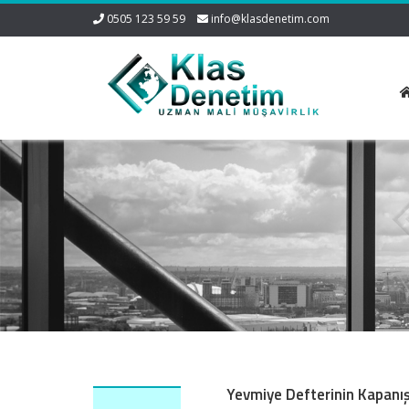
0505 123 59 59
info@klasdenetim.com
Yevmiye Defterinin Kapanı