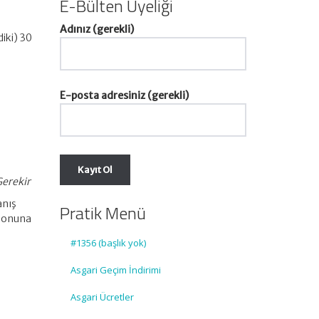
E-Bülten Üyeliği
Adınız (gerekli)
iki) 30
E-posta adresiniz (gerekli)
Gerekir
anış
Pratik Menü
 sonuna
#1356 (başlık yok)
Asgari Geçim İndirimi
Asgari Ücretler