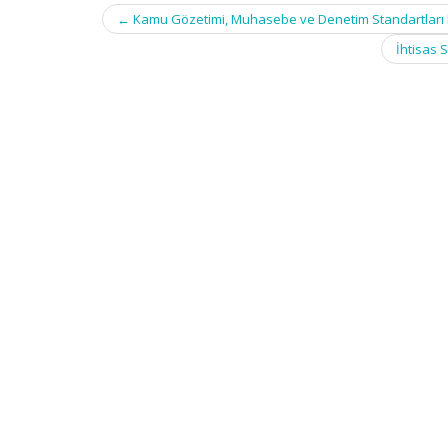
Post
←
Kamu Gözetimi, Muhasebe ve Denetim Standartları Ku
navigation
İhtisas 