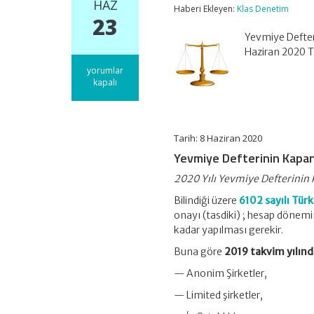
HAZ
Haberi Ekleyen:
Klas Denetim
23
Yevmiye Defter
Haziran 2020 Ta
Yevmiye
yorumlar
Defterinin
kapalı
Kapanış
Onayı
için
Tarih: 8 Haziran 2020
Yevmiye Defterinin Kapan
2020 Yılı Yevmiye Defterinin 
Bilindiği üzere
6102 sayılı Tür
onayı (tasdiki) ; hesap döne
kadar yapılması gerekir.
Buna göre
2019 takvim yılınd
— Anonim Şirketler,
— Limited şirketler,