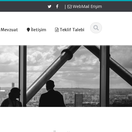
|
WebMail Erişim
 Mevzuat
İletişim
Teklif Talebi