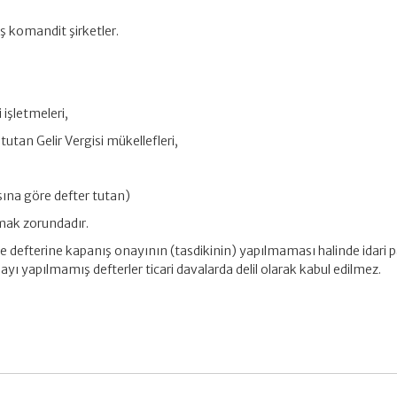
 komandit şirketler.
 işletmeleri,
utan Gelir Vergisi mükellefleri,
sına göre defter tutan)
rmak zorundadır.
defterine kapanış onayının (tasdikinin) yapılmaması halinde idari p
yı yapılmamış defterler ticari davalarda delil olarak kabul edilmez.