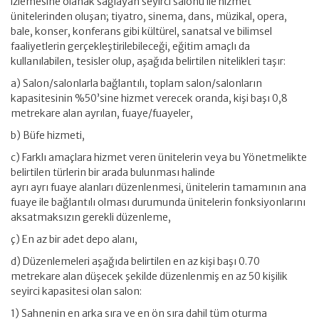
izlemesine olanak sağlayan seyirci salonu ile hizmet
ünitelerinden oluşan; tiyatro, sinema, dans, müzikal, opera,
bale, konser, konferans gibi kültürel, sanatsal ve bilimsel
faaliyetlerin gerçekleştirilebileceği, eğitim amaçlı da
kullanılabilen, tesisler olup, aşağıda belirtilen nitelikleri taşır:
a) Salon/salonlarla bağlantılı, toplam salon/salonların
kapasitesinin %50’sine hizmet verecek oranda, kişi başı 0,8
metrekare alan ayrılan, fuaye/fuayeler,
b) Büfe hizmeti,
c) Farklı amaçlara hizmet veren ünitelerin veya bu Yönetmelikte
belirtilen türlerin bir arada bulunması halinde
ayrı ayrı fuaye alanları düzenlenmesi, ünitelerin tamamının ana
fuaye ile bağlantılı olması durumunda ünitelerin fonksiyonlarını
aksatmaksızın gerekli düzenleme,
ç) En az bir adet depo alanı,
d) Düzenlemeleri aşağıda belirtilen en az kişi başı 0.70
metrekare alan düşecek şekilde düzenlenmiş en az 50 kişilik
seyirci kapasitesi olan salon:
1) Sahnenin en arka sıra ve en ön sıra dahil tüm oturma