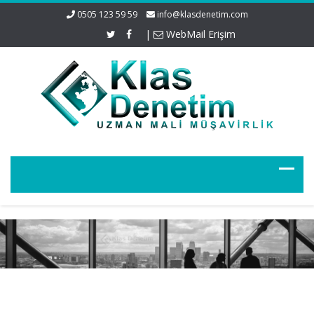
0505 123 59 59
info@klasdenetim.com
|
WebMail Erişim