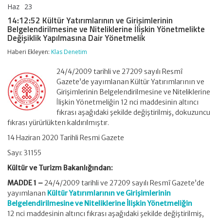
Haz
23
14:12:52
yorumlar kapalı
Kültür
14:12:52 Kültür Yatırımlarının ve Girişimlerinin
Yatırımlarının
Belgelendirilmesine ve Niteliklerine İlişkin Yönetmelikte
ve
Değişiklik Yapılmasına Dair Yönetmelik
Girişimlerinin
Belgelendirilmesine
Haberi Ekleyen:
Klas Denetim
ve
Niteliklerine
24/4/2009 tarihli ve 27209 sayılı Resmî
İlişkin
Yönetmelikte
Gazete’de yayımlanan Kültür Yatırımlarının ve
Değişiklik
Girişimlerinin Belgelendirilmesine ve Niteliklerine
Yapılmasına
İlişkin Yönetmeliğin 12 nci maddesinin altıncı
Dair
fıkrası aşağıdaki şekilde değiştirilmiş, dokuzuncu
Yönetmelik
fıkrası yürürlükten kaldırılmıştır.
için
14 Haziran 2020 Tarihli Resmi Gazete
Sayı: 31155
Kültür ve Turizm Bakanlığından:
MADDE 1 –
24/4/2009 tarihli ve 27209 sayılı Resmî Gazete’de
yayımlanan
Kültür Yatırımlarının ve Girişimlerinin
Belgelendirilmesine ve Niteliklerine İlişkin Yönetmeliğin
12 nci maddesinin altıncı fıkrası aşağıdaki şekilde değiştirilmiş,