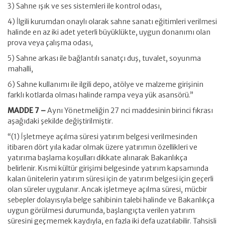
3) Sahne ışık ve ses sistemleri ile kontrol odası,
4) İlgili kurumdan onaylı olarak sahne sanatı eğitimleri verilmesi
halinde en az iki adet yeterli büyüklükte, uygun donanımı olan
prova veya çalışma odası,
5) Sahne arkası ile bağlantılı sanatçı duş, tuvalet, soyunma
mahalli,
6) Sahne kullanımı ile ilgili depo, atölye ve malzeme girişinin
farklı kotlarda olması halinde rampa veya yük asansörü.”
MADDE 7 –
Aynı Yönetmeliğin 27 nci maddesinin birinci fıkrası
aşağıdaki şekilde değiştirilmiştir.
“(1) İşletmeye açılma süresi yatırım belgesi verilmesinden
itibaren dört yıla kadar olmak üzere yatırımın özellikleri ve
yatırıma başlama koşulları dikkate alınarak Bakanlıkça
belirlenir. Kısmi kültür girişimi belgesinde yatırım kapsamında
kalan ünitelerin yatırım süresi için de yatırım belgesi için geçerli
olan süreler uygulanır. Ancak işletmeye açılma süresi, mücbir
sebepler dolayısıyla belge sahibinin talebi halinde ve Bakanlıkça
uygun görülmesi durumunda, başlangıçta verilen yatırım
süresini geçmemek kaydıyla, en fazla iki defa uzatılabilir. Tahsisli