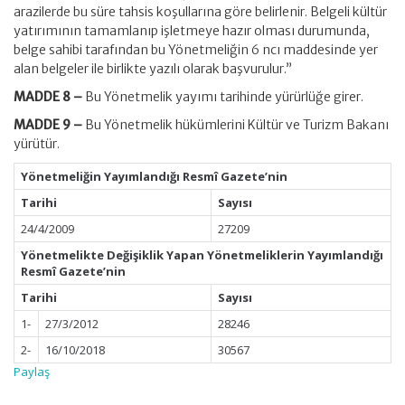
arazilerde bu süre tahsis koşullarına göre belirlenir. Belgeli kültür
yatırımının tamamlanıp işletmeye hazır olması durumunda,
belge sahibi tarafından bu Yönetmeliğin 6 ncı maddesinde yer
alan belgeler ile birlikte yazılı olarak başvurulur.”
MADDE 8 –
Bu Yönetmelik yayımı tarihinde yürürlüğe girer.
MADDE 9 –
Bu Yönetmelik hükümlerini Kültür ve Turizm Bakanı
yürütür.
Yönetmeliğin Yayımlandığı Resmî Gazete’nin
Tarihi
Sayısı
24/4/2009
27209
Yönetmelikte Değişiklik Yapan Yönetmeliklerin Yayımlandığı
Resmî Gazete’nin
Tarihi
Sayısı
1-
27/3/2012
28246
2-
16/10/2018
30567
Paylaş