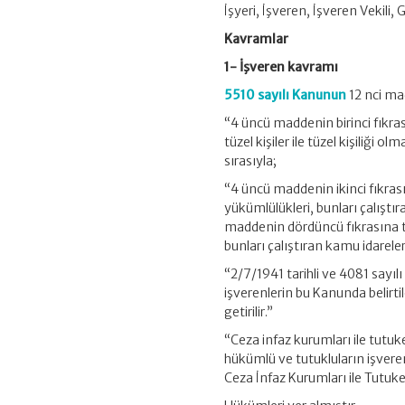
İşyeri, İşveren, İşveren Vekili, 
Kavramlar
1- İşveren kavramı
5510 sayılı Kanunun
12 nci mad
“4 üncü maddenin birinci fıkrası
tüzel kişiler ile tüzel kişiliği 
sırasıyla;
“4 üncü maddenin ikinci fıkrası
yükümlülükleri, bunları çalıştı
maddenin dördüncü fıkrasına tâ
bunları çalıştıran kamu idareler
“2/7/1941 tarihli ve 4081 sayıl
işverenlerin bu Kanunda belirt
getirilir.”
“Ceza infaz kurumları ile tutuke
hükümlü ve tutukluların işvereni
Ceza İnfaz Kurumları ile Tutuke