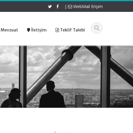
|
WebMail Erişim
 Mevzuat
İletişim
Teklif Talebi