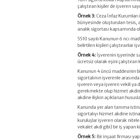
çalıştıran kişiler de işveren say
Örnek 3:
Ceza İnfaz Kurumları i
bünyesinde oluşturulan tesis, at
analık sigortası kapsamında ol
5510 sayılı Kanunun 6 ncı mad
belirtilen kişileri çalıştıranlar
Örnek 4:
İşverenin işyerinde sa
ücretsiz olarak eşini çalıştıran
Kanunun 4 üncü maddesinin birin
sigortalının işverenle arasın
işveren veya işveren vekili ya d
gerekmekte olup hizmet akdin
akdine ilişkin açıklanan hususla
Kanunda yer alan tanıma istin
sigortalıyı hizmet akdine istina
kuruluşlar işveren olarak nitele
vekalet akdi gibi) bir iş yapan 
Örnek 5:
Bir inşaat firması yapt