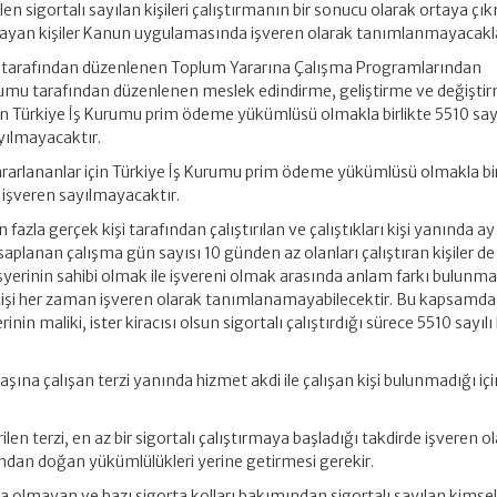
ilen sigortalı sayılan kişileri çalıştırmanın bir sonucu olarak ortaya ç
tırmayan kişiler Kanun uygulamasında işveren olarak tanımlanmayacakla
 tarafından düzenlenen Toplum Yararına Çalışma Programlarından
urumu tarafından düzenlenen meslek edindirme, geliştirme ve değişti
için Türkiye İş Kurumu prim ödeme yükümlüsü olmakla birlikte 5510 sayı
ılmayacaktır.
rarlananlar için Türkiye İş Kurumu prim ödeme yükümlüsü olmakla bir
işveren sayılmayacaktır.
 fazla gerçek kişi tarafından çalıştırılan ve çalıştıkları kişi yanında ay
aplanan çalışma gün sayısı 10 günden az olanları çalıştıran kişiler de
işyerinin sahibi olmak ile işvereni olmak arasında anlam farkı bulunm
kişi her zaman işveren olarak tanımlanamayabilecektir. Bu kapsamda
yerinin maliki, ister kiracısı olsun sigortalı çalıştırdığı sürece 5510 sayı
başına çalışan terzi yanında hizmet akdi ile çalışan kişi bulunmadığı iç
ilen terzi, en az bir sigortalı çalıştırmaya başladığı takdirde işveren o
ndan doğan yükümlülükleri yerine getirmesi gerekir.
 olmayan ve bazı sigorta kolları bakımından sigortalı sayılan kimsel