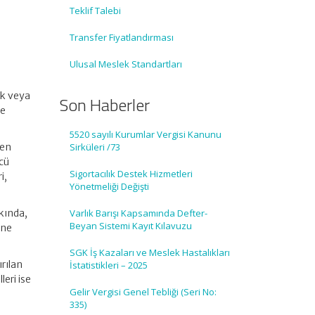
Teklif Talebi
Transfer Fiyatlandırması
Ulusal Meslek Standartları
çek veya
Son Haberler
se
5520 sayılı Kurumlar Vergisi Kanunu
len
Sirküleri /73
ncü
Sigortacılık Destek Hizmetleri
i,
Yönetmeliği Değişti
kkında,
Varlık Barışı Kapsamında Defter-
Beyan Sistemi Kayıt Kılavuzu
ine
SGK İş Kazaları ve Meslek Hastalıkları
ırılan
İstatistikleri – 2025
leri ise
Gelir Vergisi Genel Tebliği (Seri No:
335)