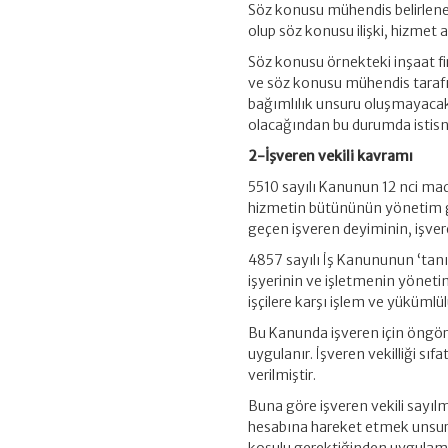
Söz konusu mühendis belirlenen 
olup söz konusu ilişki, hizmet a
Söz konusu örnekteki inşaat fir
ve söz konusu mühendis tarafın
bağımlılık unsuru oluşmayacak
olacağından bu durumda istisna
2-İşveren vekili kavramı
5510 sayılı Kanunun 12 nci mad
hizmetin bütününün yönetim g
geçen işveren deyiminin, işvere
4857 sayılı İş Kanununun ‘tanı
işyerinin ve işletmenin yönetim
işçilere karşı işlem ve yüküml
Bu Kanunda işveren için öngörü
uygulanır. İşveren vekilliği sı
verilmiştir.
Buna göre işveren vekili sayı
hesabına hareket etmek unsur