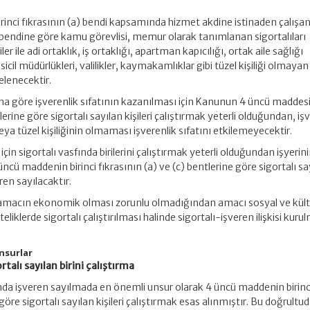
inci fıkrasının (a) bendi kapsamında hizmet akdine istinaden çalışa
(c) bendine göre kamu görevlisi, memur olarak tanımlanan sigortalıları
ler ile adi ortaklık, iş ortaklığı, apartman kapıcılığı, ortak aile sağlığı
 sicil müdürlükleri, valilikler, kaymakamlıklar gibi tüzel kişiliği olmay
elenecektir.
na göre işverenlik sıfatının kazanılması için Kanunun 4 üncü maddes
tlerine göre sigortalı sayılan kişileri çalıştırmak yeterli olduğundan, iş
eya tüzel kişiliğinin olmaması işverenlik sıfatını etkilemeyecektir.
in sigortalı vasfında birilerini çalıştırmak yeterli olduğundan işyerini
üncü maddenin birinci fıkrasının (a) ve (c) bentlerine göre sigortalı sa
eren sayılacaktır.
ki amacın ekonomik olması zorunlu olmadığından amacı sosyal ve kült
iteliklerde sigortalı çalıştırılması halinde sigortalı-işveren ilişkisi kuru
unsurlar
rtalı sayılan birini çalıştırma
da işveren sayılmada en önemli unsur olarak 4 üncü maddenin birinc
 göre sigortalı sayılan kişileri çalıştırmak esas alınmıştır. Bu doğrultu