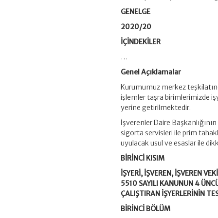
GENELGE
2020/20
İÇİNDEKİLER
…
Genel Açıklamalar
Kurumumuz merkez teşkilatında
işlemler taşra birimlerimizde iş
yerine getirilmektedir.
İşverenler Daire Başkanlığının 
sigorta servisleri ile prim tahak
uyulacak usul ve esaslar ile di
BİRİNCİ KISIM
İŞYERİ, İŞVEREN, İŞVEREN VEK
5510 SAYILI KANUNUN 4 ÜNCÜ
ÇALIŞTIRAN İŞYERLERİNİN TES
BİRİNCİ BÖLÜM