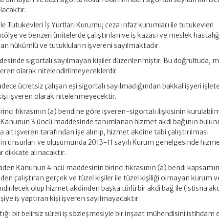
ılacaktır.
le Tutukevleri İş Yurtları Kurumu; ceza infaz kurumları ile tutukevleri
ölye ve benzeri ünitelerde çalıştırılan ve iş kazası ve meslek hastalığı
an hükümlü ve tutukluların işvereni sayılmaktadır.
desinde sigortalı sayılmayan kişiler düzenlenmiştir. Bu doğrultuda,
 işveren olarak nitelendirilmeyeceklerdir.
dece ücretsiz çalışan eşi sigortalı sayılmadığından bakkal işyeri işlet
 kişi işveren olarak nitelenmeyecektir.
ci fıkrasının (a) bendine göre işveren-sigortalı ilişkisinin kurulabilm
da Kanunun 3 üncü maddesinde tanımlanan hizmet akdi bağının bulun
a alt işveren tarafından işe alınıp, hizmet akdine tabi çalıştırılması
in unsurları ve oluşumunda 2013-11 sayılı Kurum genelgesinde hizm
r dikkate alınacaktır.
aden Kanunun 4 ncü maddesinin birinci fıkrasının (a) bendi kapsamı
den çalıştıran gerçek ve tüzel kişiler ile tüzel kişiliği olmayan kurum v
ndirilecek olup hizmet akdinden başka türlü bir akdi bağ ile (istisna ak
kişiye iş yaptıran kişi işveren sayılmayacaktır.
ığı bir belirsiz süreli iş sözleşmesiyle bir inşaat mühendisini istihdam 