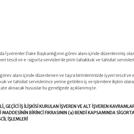
 İşverenler Daire Başkanlığının görev alanı içinde düzenlenmiş ola
yeri tescil ve e-sigorta servisleri ile prim tahakkuk ve tahsilat servisle
görev alanı içinde düzenlenen ve taşra birimlerimizde işyeri tescil ve 
kuk ve tahsilat servislerince yerine getirilen iş ve işlemlere ilişkin olar
kkate alınacak hususlar bu genelgede açıklanmıştır.
İLİ, GEÇİCİ İŞ İLİŞKİSİ KURULAN İŞVEREN VE ALT İŞVEREN KAVRAMLAR
 MADDESİNİN BİRİNCİ FIKRASININ (a) BENDİ KAPSAMINDA SİGORTA
CİL İŞLEMLERİ