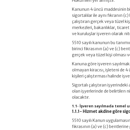
Hükümleri yer almıştır.
Kanunun 4 üncü maddesinin bir
sigortalılar ile aynı fıkranın 
çalıştıran gerçek veya tüzel kişi
merkezleri, bakanlıklar, ticaret
ve kuruluşlar işveren olarak nit
5510 sayılı kanunun bu tanımı
birinci fıkrasının (a) ve (c) ben
gerçek veya tüzel kişi olması v
Kanuna göre işveren sayılmak iç
olmayan kiracısı, işleteni de 4 
kişileri çalıştırması halinde işv
Sigortalı çalıştıran işyerinde
olan işyerlerinde de belirtilen n
olacaktır.
1.1- İşveren sayılmada temel 
1.1.1- Hizmet akdine göre sigo
5510 sayılı Kanun uygulamasın
fıkrasının (a) ve (c) bentlerine