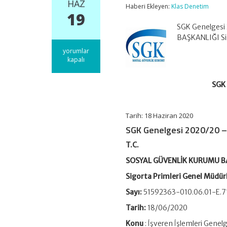
HAZ
Haberi Ekleyen:
Klas Denetim
19
SGK Genelgesi
BAŞKANLIĞI Sig
SGK
yorumlar
Genelgesi
kapalı
2020/20
–
SGK 
İşveren
İşlemleri
Genelgesi
için
Tarih: 18 Haziran 2020
SGK Genelgesi 2020/20 – 
T.C.
SOSYAL GÜVENLİK KURUMU B
Sigorta Primleri Genel Müdür
Sayı:
51592363-010.06.01-E.7
Tarih:
18/06/2020
Konu
: İşveren İşlemleri Genel