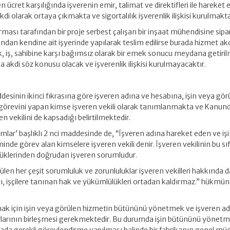
ücret karşılığında işverenin emir, talimat ve direktifleri ile hareket
kdi olarak ortaya çıkmakta ve sigortalılık işverenlik ilişkisi kurulmakta
ması tarafından bir proje serbest çalışan bir inşaat mühendisine sipari
dan kendine ait işyerinde yapılarak teslim edilirse burada hizmet ak
, iş, sahibine karşı bağımsız olarak bir emek sonucu meydana getiril
 akdi söz konusu olacak ve işverenlik ilişkisi kurulmayacaktır.
desinin ikinci fıkrasına göre işveren adına ve hesabına, işin veya gör
örevini yapan kimse işveren vekili olarak tanımlanmakta ve Kanun
n vekilini de kapsadığı belirtilmektedir.
mlar’ başlıklı 2 nci maddesinde de, “İşveren adına hareket eden ve işi
inde görev alan kimselere işveren vekili denir. İşveren vekilinin bu sı
ülüklerinden doğrudan işveren sorumludur.
len her çeşit sorumluluk ve zorunluluklar işveren vekilleri hakkında d
fatı, işçilere tanınan hak ve yükümlülükleri ortadan kaldırmaz.” hükmün
lmak için işin veya görülen hizmetin bütününü yönetmek ve işveren ad
larının birleşmesi gerekmektedir. Bu durumda işin bütününü yönet