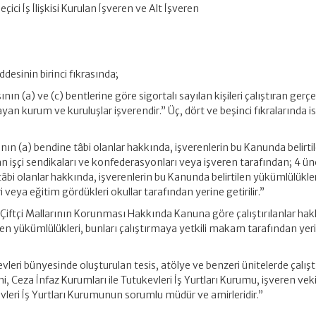
Geçici İş İlişkisi Kurulan İşveren ve Alt İşveren
desinin birinci fıkrasında;
nın (a) ve (c) bentlerine göre sigortalı sayılan kişileri çalıştıran ger
olmayan kurum ve kuruluşlar işverendir.” Üç, dört ve beşinci fıkralarında i
nın (a) bendine tâbi olanlar hakkında, işverenlerin bu Kanunda belirti
ran işçi sendikaları ve konfederasyonları veya işveren tarafından; 4 ü
bi olanlar hakkında, işverenlerin bu Kanunda belirtilen yükümlülükler
i veya eğitim gördükleri okullar tarafından yerine getirilir.”
ı Çiftçi Mallarının Korunması Hakkında Kanuna göre çalıştırılanlar ha
ilen yükümlülükleri, bunları çalıştırmaya yetkili makam tarafından yer
vleri bünyesinde oluşturulan tesis, atölye ve benzeri ünitelerde çalışt
, Ceza İnfaz Kurumları ile Tutukevleri İş Yurtları Kurumu, işveren vekil
vleri İş Yurtları Kurumunun sorumlu müdür ve amirleridir.”