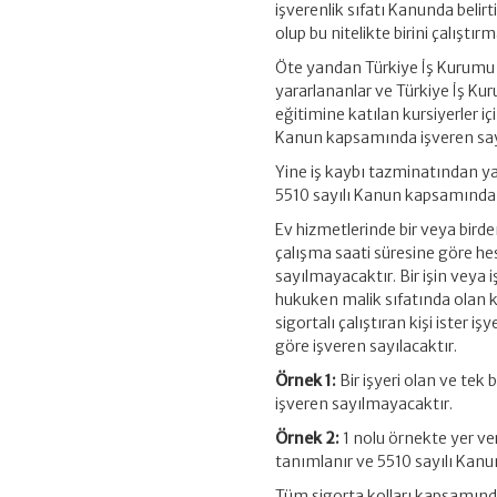
işverenlik sıfatı Kanunda belirt
olup bu nitelikte birini çalış
Öte yandan Türkiye İş Kurumu
yararlananlar ve Türkiye İş K
eğitimine katılan kursiyerler 
Kanun kapsamında işveren say
Yine iş kaybı tazminatından ya
5510 sayılı Kanun kapsamında 
Ev hizmetlerinde bir veya birden
çalışma saati süresine göre hes
sayılmayacaktır. Bir işin veya 
hukuken malik sıfatında olan 
sigortalı çalıştıran kişi ister iş
göre işveren sayılacaktır.
Örnek 1:
Bir işyeri olan ve tek 
işveren sayılmayacaktır.
Örnek 2:
1 nolu örnekte yer ver
tanımlanır ve 5510 sayılı Kanu
Tüm sigorta kolları kapsamında