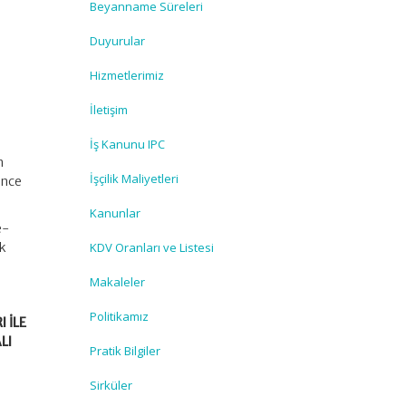
Beyanname Süreleri
Duyurular
Hizmetlerimiz
İletişim
İş Kanunu IPC
n
İşçilik Maliyetleri
rince
Kanunlar
e-
ak
KDV Oranları ve Listesi
Makaleler
Politikamız
I İLE
LI
Pratik Bilgiler
Sirküler