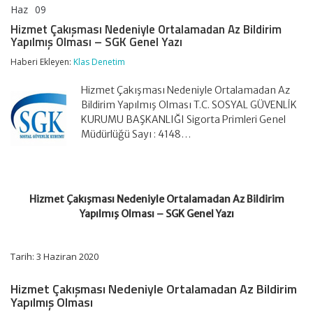
Haz
09
Hizmet
yorumlar kapalı
Çakışması
Hizmet Çakışması Nedeniyle Ortalamadan Az Bildirim
Nedeniyle
Yapılmış Olması – SGK Genel Yazı
Ortalamadan
Az
Haberi Ekleyen:
Klas Denetim
Bildirim
Yapılmış
Hizmet Çakışması Nedeniyle Ortalamadan Az
Olması
–
Bildirim Yapılmış Olması T.C. SOSYAL GÜVENLİK
SGK
KURUMU BAŞKANLIĞI Sigorta Primleri Genel
Genel
Müdürlüğü Sayı : 4148…
Yazı
için
Hizmet Çakışması Nedeniyle Ortalamadan Az Bildirim
Yapılmış Olması – SGK Genel Yazı
Tarih: 3 Haziran 2020
Hizmet Çakışması Nedeniyle Ortalamadan Az Bildirim
Yapılmış Olması