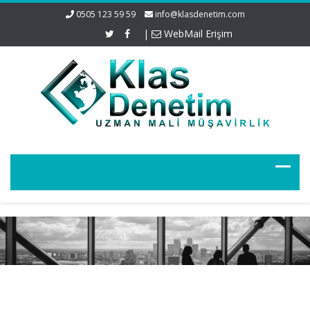
0505 123 59 59
info@klasdenetim.com
|
WebMail Erişim