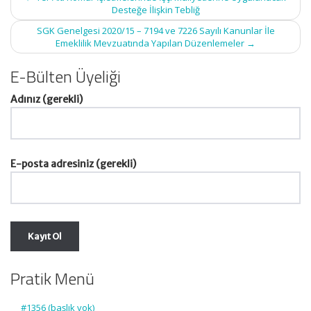
navigation
Desteğe İlişkin Tebliğ
SGK Genelgesi 2020/15 – 7194 ve 7226 Sayılı Kanunlar İle
Emeklilik Mevzuatında Yapılan Düzenlemeler
→
E-Bülten Üyeliği
Adınız (gerekli)
E-posta adresiniz (gerekli)
Pratik Menü
#1356 (başlık yok)