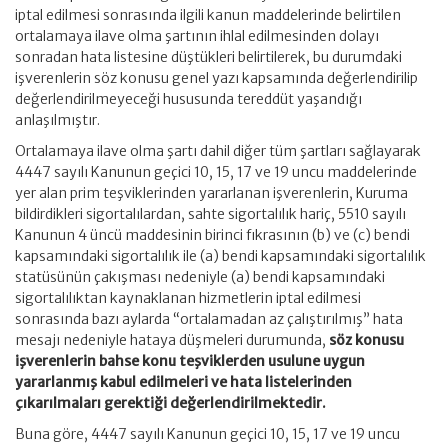
iptal edilmesi sonrasında ilgili kanun maddelerinde belirtilen
ortalamaya ilave olma şartının ihlal edilmesinden dolayı
sonradan hata listesine düştükleri belirtilerek, bu durumdaki
işverenlerin söz konusu genel yazı kapsamında değerlendirilip
değerlendirilmeyeceği hususunda tereddüt yaşandığı
anlaşılmıştır.
Ortalamaya ilave olma şartı dahil diğer tüm şartları sağlayarak
4447 sayılı Kanunun geçici 10, 15, 17 ve 19 uncu maddelerinde
yer alan prim teşviklerinden yararlanan işverenlerin, Kuruma
bildirdikleri sigortalılardan, sahte sigortalılık hariç, 5510 sayılı
Kanunun 4 üncü maddesinin birinci fıkrasının (b) ve (c) bendi
kapsamındaki sigortalılık ile (a) bendi kapsamındaki sigortalılık
statüsünün çakışması nedeniyle (a) bendi kapsamındaki
sigortalılıktan kaynaklanan hizmetlerin iptal edilmesi
sonrasında bazı aylarda “ortalamadan az çalıştırılmış” hata
mesajı nedeniyle hataya düşmeleri durumunda,
söz konusu
işverenlerin bahse konu teşviklerden usulune uygun
yararlanmış kabul edilmeleri ve hata listelerinden
çıkarılmaları gerektiği değerlendirilmektedir.
Buna göre, 4447 sayılı Kanunun geçici 10, 15, 17 ve 19 uncu