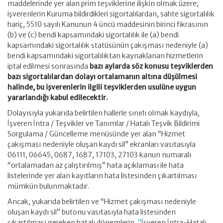
maddelerinde yer alan prim teşviklerine ilişkin olmak üzere;
işverenlerin Kuruma bildirdikleri sigortalılardan, sahte sigortalılık
hariç, 5510 sayılı Kanunun 4 üncü maddesinin birinci fıkrasının
(b) ve (c) bendi kapsamındaki sigortalılık ile (a) bendi
kapsamındaki sigortalılık statüsünün çakışması nedeniyle (a)
bendi kapsamındaki sigortalılıktan kaynaklanan hizmetlerin
iptal edilmesi sonrasında
bazı aylarda söz konusu teşviklerden
bazı sigortalılardan dolayı ortalamanın altına düşülmesi
halinde, bu işverenlerin ilgili teşviklerden usulüne uygun
yararlandığı kabul edilecektir.
Dolayısıyla yukarıda belirtilen hallerle sınırlı olmak kaydıyla,
İşveren İntra / Teşvikler ve Tanımlar / Hatalı Teşvik Bildirimi
Sorgulama / Güncelleme menüsünde yer alan “Hizmet
çakışması nedeniyle oluşan kaydı sil” ekranları vasıtasıyla
06111, 06645, 0687, 1687, 17103, 27103 kanun numaralı
“ortalamadan az çalıştırılmış” hata açıklaması ile hata
listelerinde yer alan kayıtların hata listesinden çıkartılması
mümkün bulunmaktadır.
Ancak, yukarıda belirtilen ve “Hizmet çakışması nedeniyle
oluşan kaydı sil” butonu vasıtasıyla hata listesinden
çıkartılması gereken hatalı dönemlerin,
“
İşveren İntra-Hatalı