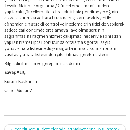
Teşvik Bildirimi Sorgulama / Güncelleme” menüsünden
yapılacak güncelleme ile tekrar aktif hale getirilmeyeceğinin
dikkate alınması ve hata listesinden çıkartılacak işyeri ile
dönemler için gerekli kontrol ve incelemelerin titizlikle yapılarak,
sadece cari dönemde ortalamaya ilave olma şartının
sağlanmasına rağmen hizmet çakışması nedeniyle sonradan
yapılan hizmet iptali sonucunda ortalama sigortalı sayısı
yönüyle hata listesine düşen sigortalının söz konusu buton
vasıtasıyla hata listesinden çıkartılması gerekmektedir.
Bilgi edinilmesini ve gereğini rica ederim.
Savaş ALIÇ
Kurum Başkanı a.
Genel Müdür V.
Post
←
Yer Altı Kömür İşletmelerinde İşçi Maliyetlerine Uygulanacak