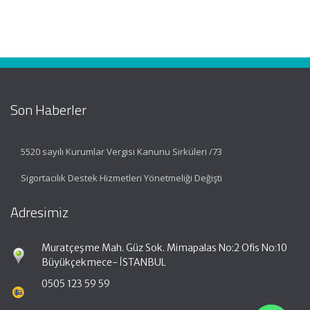
Son Haberler
5520 sayılı Kurumlar Vergisi Kanunu Sirküleri /73
Sigortacılık Destek Hizmetleri Yönetmeliği Değişti
Adresimiz
Muratçeşme Mah. Güz Sok. Mimapalas No:2 Ofis No:10
Büyükçekmece- İSTANBUL
0505 123 59 59