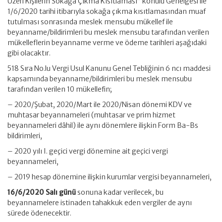
Üzeri Kişilerin Sokağa Çıkma Kısıtlaması” konulu Genelgesi ile
1/6/2020 tarihi itibarıyla
sokağa çıkma kısıtlamasından muaf
tutulması sonrasında meslek mensubu mükellef ile
beyanname/bildirimleri bu meslek mensubu tarafından verilen
mükelleflerin beyanname verme ve ödeme tarihleri aşağıdaki
gibi olacaktır.
518 Sıra No.lu Vergi Usul Kanunu Genel Tebliğinin 6 ncı maddesi
kapsamında beyanname/bildirimleri bu meslek mensubu
tarafından verilen 10 mükellefin;
– 2020/Şubat, 2020/Mart ile 2020/Nisan dönemi KDV ve
muhtasar beyannameleri (muhtasar ve prim hizmet
beyannameleri dâhil) ile aynı dönemlere ilişkin Form Ba-Bs
bildirimleri,
– 2020 yılı I. geçici vergi dönemine ait geçici vergi
beyannameleri,
– 2019 hesap dönemine ilişkin kurumlar vergisi beyannameleri,
16/6/2020 Salı günü
sonuna kadar verilecek, bu
beyannamelere istinaden tahakkuk eden vergiler de aynı
sürede ödenecektir.