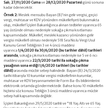
Salı
,
27/11/2020 Cuma
ve
28/12/2020 Pazartesi
günü sonuna
kadar ödenecektir.
Örnek 2:
Meslek mensubu Bayan (B)’nin gelir vergisi, geçici
vergi, muhtasar ve KDV yönünden mükellefiyeti bulunmakta
olup, mükellef İçişleri Bakanlığınca alınan tedbirler uyarınca 65
yaş üstünde olması nedeniyle sokağa çıkma kısıtlaması
kapsamındadır. Mükellef, mesleki kazancı yönünden gelir
vergisi mükellefi olması nedeniyle 518 Sıra No.lu Vergi Usul
Kanunu Genel Tebliğinin 3 ve 4 üncü maddesi
uyarınca
1/4/2020 ila 30/6/2020 (bu tarihler dâhil) tarihleri
arasında
, sokağa çıkma kısıtlaması nedeniyle ise 5 ve 6 ncı
maddesi uyarınca
22/3/2020 tarihi ila sokağa çıkma
yasağının sona erdiği 1/6/2020 tarihleri (bu tarihler
dâhil)
arasında mücbir sebep halindedir. Bayan (B) 24/3/2020
tarihi itibarıyla 10 kurumlar vergisi mükellefinin kurumlar,
muhtasar ve KDV beyannameleri ile Form Ba-Bs bildirimlerini
elektronik ortamda göndermektedir. Bahse konu 10 mükellefin
hiçbirisi söz konusu Tebliğin 3 üncü maddesi uyarınca mücbir
sebep hali kapsamında değildir.
İçişleri Bakanlığının 29/5/2020 tarihli ve “18 Yaş Altı ve 65 Yaş