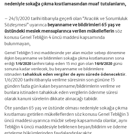
nedeniyle sokağa çıkma kısıtlamasından muaf tutulanların,
– 24/3/2020 tarihi itibarıyla geçerli olan “Aracılık ve Sorumluluk
Sözleşmesi” uyarınca
beyanname ve bildirimleri 65 yaş ve
üstündeki meslek mensuplarınca verilen mükelleflerin
söz
konusu Genel Tebliğin 4 üncü maddesi kapsamında
bulunmayan,
Genel Tebliğin 5 inci maddesinde yer alan mücbir sebep dönemine
ilişkin beyanname ve bildirimleri sokağa çıkma kısıtlamasının sona
erdiği
1/6/2020
tarihini takip eden 15 inci gün olan
16/6/2020
günü
sonuna kadar verilecek, bu beyanname ve bildirimlere
istinaden
tahakkuk eden vergiler de aynı sürede ödenecektir.
1/6/2020 tarihi itibarıyla verilme süresinin son gününe 15
günden fazla gün kalan beyanname/bildirimlerin verilme ve
bunlara istinaden tahakkuk eden vergilerin ödenme süresi
olarak kanuni sürelerin dikkate alınacağı tabiidir.
Öte yandan 65 yaş ve üstünde olması nedeniyle sokağa çıkma
kısıtlaması getirilen mükelleflerden söz konusu Genel Tebliğin 3
üncü maddesi uyarınca mücbir sebep kapsamında olanlar, aynı
Tebliğin 4 üncü maddesiyle belirlenen beyan/bildirim ve ödeme
erteleme hükümlerinden faydalandırılacaktır.