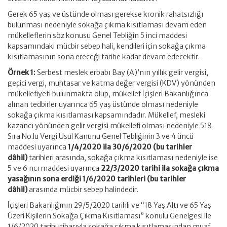
Gerek 65 yaş ve üstünde olması gerekse kronik rahatsızlığı
bulunması nedeniyle sokağa çıkma kısıtlaması devam eden
mükelleflerin söz konusu Genel Tebliğin 5 inci maddesi
kapsamındaki mücbir sebep hali, kendileri için sokağa çıkma
kısıtlamasının sona ereceği tarihe kadar devam edecektir.
Örnek 1:
Serbest meslek erbabı Bay (A)’nın yıllık gelir vergisi,
geçici vergi, muhtasar ve katma değer vergisi (KDV) yönünden
mükellefiyeti bulunmakta olup, mükellef İçişleri Bakanlığınca
alınan tedbirler uyarınca 65 yaş üstünde olması nedeniyle
sokağa çıkma kısıtlaması kapsamındadır. Mükellef, mesleki
kazancı yönünden gelir vergisi mükellefi olması nedeniyle 518
Sıra No.lu Vergi Usul Kanunu Genel Tebliğinin 3 ve 4 üncü
maddesi uyarınca
1/4/2020 ila 30/6/2020 (bu tarihler
dâhil)
tarihleri arasında, sokağa çıkma kısıtlaması nedeniyle ise
5 ve 6 ncı maddesi uyarınca
22/3/2020 tarihi ila sokağa çıkma
yasağının sona erdiği 1/6/2020 tarihleri (bu tarihler
dâhil)
arasında mücbir sebep halindedir.
İçişleri Bakanlığının 29/5/2020 tarihli ve “18 Yaş Altı ve 65 Yaş
Üzeri Kişilerin Sokağa Çıkma Kısıtlaması” konulu Genelgesi ile
1/6/2020 tarihi itibarıyla
sokağa çıkma kısıtlamasından muaf