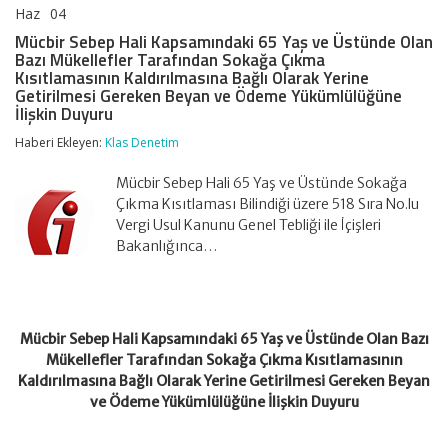
Haz
04
Mücbir
yorumlar kapalı
Sebep
Mücbir Sebep Hali Kapsamındaki 65 Yaş ve Üstünde Olan
Hali
Bazı Mükellefler Tarafından Sokağa Çıkma
Kapsamındaki
Kısıtlamasının Kaldırılmasına Bağlı Olarak Yerine
65
Getirilmesi Gereken Beyan ve Ödeme Yükümlülüğüne
Yaş
İlişkin Duyuru
ve
Üstünde
Haberi Ekleyen:
Klas Denetim
Olan
Bazı
Mücbir Sebep Hali 65 Yaş ve Üstünde Sokağa
Mükellefler
Tarafından
Çıkma Kısıtlaması Bilindiği üzere 518 Sıra No.lu
Sokağa
Vergi Usul Kanunu Genel Tebliği ile İçişleri
Çıkma
Bakanlığınca…
Kısıtlamasının
Kaldırılmasına
Bağlı
Olarak
Yerine
Getirilmesi
Mücbir Sebep Hali Kapsamındaki 65 Yaş ve Üstünde Olan Bazı
Gereken
Mükellefler Tarafından Sokağa Çıkma Kısıtlamasının
Beyan
Kaldırılmasına Bağlı Olarak Yerine Getirilmesi Gereken Beyan
ve
ve Ödeme Yükümlülüğüne İlişkin Duyuru
Ödeme
Yükümlülüğüne
İlişkin