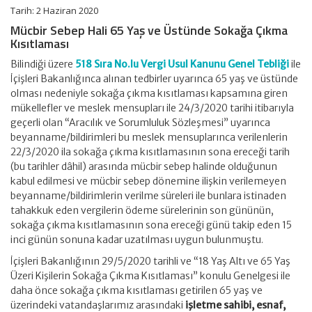
Duyuru
Tarih: 2 Haziran 2020
için
Mücbir Sebep Hali 65 Yaş ve Üstünde Sokağa Çıkma
Kısıtlaması
Bilindiği üzere
518 Sıra No.lu Vergi Usul Kanunu Genel Tebliği
ile
İçişleri Bakanlığınca alınan tedbirler uyarınca 65 yaş ve üstünde
olması nedeniyle sokağa çıkma kısıtlaması kapsamına giren
mükellefler ve meslek mensupları ile 24/3/2020 tarihi itibarıyla
geçerli olan “Aracılık ve Sorumluluk Sözleşmesi” uyarınca
beyanname/bildirimleri bu meslek mensuplarınca verilenlerin
22/3/2020 ila sokağa çıkma kısıtlamasının sona ereceği tarih
(bu tarihler dâhil) arasında mücbir sebep halinde olduğunun
kabul edilmesi ve mücbir sebep dönemine ilişkin verilemeyen
beyanname/bildirimlerin verilme süreleri ile bunlara istinaden
tahakkuk eden vergilerin ödeme sürelerinin son gününün,
sokağa çıkma kısıtlamasının sona ereceği günü takip eden 15
inci günün sonuna kadar uzatılması uygun bulunmuştu.
İçişleri Bakanlığının 29/5/2020 tarihli ve “18 Yaş Altı ve 65 Yaş
Üzeri Kişilerin Sokağa Çıkma Kısıtlaması” konulu Genelgesi ile
daha önce sokağa çıkma kısıtlaması getirilen 65 yaş ve
üzerindeki vatandaşlarımız arasındaki
işletme sahibi, esnaf,