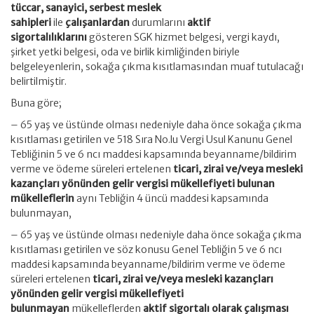
tüccar, sanayici, serbest meslek
sahipleri
ile
çalışanlardan
durumlarını
aktif
sigortalılıklarını
gösteren SGK hizmet belgesi, vergi kaydı,
şirket yetki belgesi, oda ve birlik kimliğinden biriyle
belgeleyenlerin, sokağa çıkma kısıtlamasından muaf tutulacağı
belirtilmiştir.
Buna göre;
– 65 yaş ve üstünde olması nedeniyle daha önce sokağa çıkma
kısıtlaması getirilen ve 518 Sıra No.lu Vergi Usul Kanunu Genel
Tebliğinin 5 ve 6 ncı maddesi kapsamında beyanname/bildirim
verme ve ödeme süreleri ertelenen
ticari, zirai ve/veya mesleki
kazançları yönünden gelir vergisi mükellefiyeti bulunan
mükelleflerin
aynı Tebliğin 4 üncü maddesi kapsamında
bulunmayan,
– 65 yaş ve üstünde olması nedeniyle daha önce sokağa çıkma
kısıtlaması getirilen ve söz konusu Genel Tebliğin 5 ve 6 ncı
maddesi kapsamında beyanname/bildirim verme ve ödeme
süreleri ertelenen
ticari, zirai ve/veya mesleki kazançları
yönünden gelir vergisi mükellefiyeti
bulunmayan
mükelleflerden
aktif sigortalı olarak çalışması