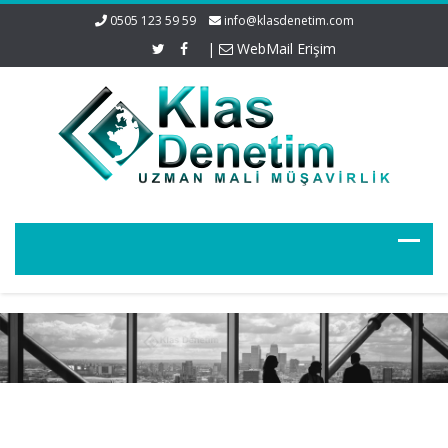
0505 123 59 59
info@klasdenetim.com
|
WebMail Erişim