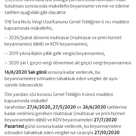
tutulması sonrasında mükellefin beyanname verme ve ödeme
tarihleri aşağıdaki gibi olacaktır.
518 Sıra No.lu Vergi Usul Kanunu Genel Tebliğinin 6 ncı maddesi
kapsamında mükellefin;
– 2020/Şubat dönemi muhtasar (muhtasar ve prim hizmet
beyannamesi dâhil) ve KDV beyannamesi,
– 2019 yılına ilişkin yıllık gelir vergisi beyannamesi,
– 2020 yılı I. geçici vergi dönemine ait geçici vergi beyannamesi
16/6/2020 Salı günü
sonuna kadar verilecek, bu
beyannamelere istinaden tahakkuk eden vergiler de aynı
sürede ödenecektir.
Öte yandan söz konusu Genel Tebliğin 4 üncü maddesi
kapsamında mükellef
tarafından
27/4/2020,
27/5/2020
ve
26/6/2020
tarihlerine
kadar verilmesi gereken muhtasar (muhtasar ve prim hizmet
beyannameleri dâhil) ve KDV beyannameleri
27/7/2020
Pazartesi
günü sonuna kadar verilecek, bu beyannamelere
istinaden tahakkuk eden vergiler ise sırasıyla
27/10/2020