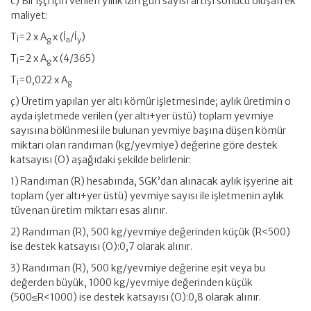
c) Bir işçi için verilen yıllık izin gün sayısı artışı sonucu oluşan ek
maliyet:
T
=2 x A
x (İ
/İ
)
İ
g
a
y
T
=2 x A
x (4/365)
İ
g
T
=0,022 x A
İ
g
ç) Üretim yapılan yer altı kömür işletmesinde; aylık üretimin o
ayda işletmede verilen (yer altı+yer üstü) toplam yevmiye
sayısına bölünmesi ile bulunan yevmiye başına düşen kömür
miktarı olan randıman (kg/yevmiye) değerine göre destek
katsayısı (O) aşağıdaki şekilde belirlenir:
1) Randıman (R) hesabında, SGK’dan alınacak aylık işyerine ait
toplam (yer altı+yer üstü) yevmiye sayısı ile işletmenin aylık
tüvenan üretim miktarı esas alınır.
2) Randıman (R), 500 kg/yevmiye değerinden küçük (R<500)
ise destek katsayısı (O):0,7 olarak alınır.
3) Randıman (R), 500 kg/yevmiye değerine eşit veya bu
değerden büyük, 1000 kg/yevmiye değerinden küçük
(500≤R<1000) ise destek katsayısı (O):0,8 olarak alınır.