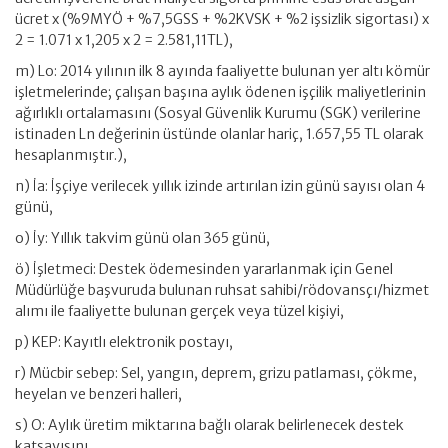
ücret x (%9MYÖ + %7,5GSS + %2KVSK + %2 işsizlik sigortası) x
2 = 1.071 x 1,205 x 2 = 2.581,11TL),
m) Lo: 2014 yılının ilk 8 ayında faaliyette bulunan yer altı kömür
işletmelerinde; çalışan başına aylık ödenen işçilik maliyetlerinin
ağırlıklı ortalamasını (Sosyal Güvenlik Kurumu (SGK) verilerine
istinaden Ln değerinin üstünde olanlar hariç, 1.657,55 TL olarak
hesaplanmıştır.),
n) İa: İşçiye verilecek yıllık izinde artırılan izin günü sayısı olan 4
günü,
o) İy: Yıllık takvim günü olan 365 günü,
ö) İşletmeci: Destek ödemesinden yararlanmak için Genel
Müdürlüğe başvuruda bulunan ruhsat sahibi/rödovansçı/hizmet
alımı ile faaliyette bulunan gerçek veya tüzel kişiyi,
p) KEP: Kayıtlı elektronik postayı,
r) Mücbir sebep: Sel, yangın, deprem, grizu patlaması, çökme,
heyelan ve benzeri halleri,
s) O: Aylık üretim miktarına bağlı olarak belirlenecek destek
katsayısını,