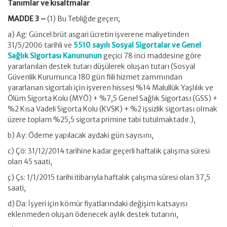
Tanımlar ve kısaltmalar
MADDE 3 –
(1) Bu Tebliğde geçen;
a) Ag: Güncel brüt asgari ücretin işverene maliyetinden
31/5/2006 tarihli ve
5510 sayılı Sosyal Sigortalar ve Genel
Sağlık Sigortası Kanununun
geçici 78 inci maddesine göre
yararlanılan destek tutarı düşülerek oluşan tutarı (Sosyal
Güvenlik Kurumunca 180 gün fiili hizmet zammından
yararlanan sigortalı için işveren hissesi %14 Malullük Yaşlılık ve
Ölüm Sigorta Kolu (MYÖ) + %7,5 Genel Sağlık Sigortası (GSS) +
%2 Kısa Vadeli Sigorta Kolu (KVSK) + %2 işsizlik sigortası olmak
üzere toplam %25,5 sigorta primine tabi tutulmaktadır.),
b) Ay: Ödeme yapılacak aydaki gün sayısını,
c) Çö: 31/12/2014 tarihine kadar geçerli haftalık çalışma süresi
olan 45 saati,
ç) Çs: 1/1/2015 tarihi itibarıyla haftalık çalışma süresi olan 37,5
saati,
d) Da: İşyeri için kömür fiyatlarındaki değişim katsayısı
eklenmeden oluşan ödenecek aylık destek tutarını,