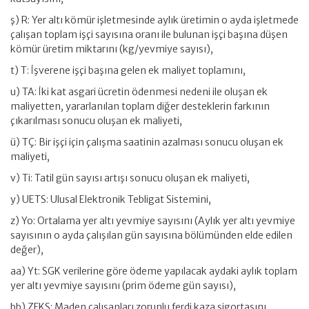
ş) R: Yer altı kömür işletmesinde aylık üretimin o ayda işletmede
çalışan toplam işçi sayısına oranı ile bulunan işçi başına düşen
kömür üretim miktarını (kg/yevmiye sayısı),
t) T: İşverene işçi başına gelen ek maliyet toplamını,
u) TA: İki kat asgari ücretin ödenmesi nedeni ile oluşan ek
maliyetten, yararlanılan toplam diğer desteklerin farkının
çıkarılması sonucu oluşan ek maliyeti,
ü) TÇ: Bir işçi için çalışma saatinin azalması sonucu oluşan ek
maliyeti,
v) Ti: Tatil gün sayısı artışı sonucu oluşan ek maliyeti,
y) UETS: Ulusal Elektronik Tebligat Sistemini,
z) Yo: Ortalama yer altı yevmiye sayısını (Aylık yer altı yevmiye
sayısının o ayda çalışılan gün sayısına bölümünden elde edilen
değer),
aa) Yt: SGK verilerine göre ödeme yapılacak aydaki aylık toplam
yer altı yevmiye sayısını (prim ödeme gün sayısı),
bb) ZFKS: Maden çalışanları zorunlu ferdi kaza sigortasını,