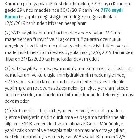
Kararına göre yapılacak destek ödemeleri, 3213 sayılı Kanunun
geçici 29 uncu maddesinde 30/5/2019 tarihli ve
7176 sayılı
Kanun
ile yapılan değişikliğin yürürlüğe girdiği tarih olan
12/6/2019 tarihinden itibaren hesaplanır.
(2) 3213 sayılı Kanunun 2 nci maddesinde sayılan IV. Grup
madenlerden “Linyit” ve “Taşkömürü” çıkaran özel hukuk
gerçek ve tüzel kişilerinin ruhsat sahibi olarak işlettikleri yer altı
maden işletmeleri için destek uygulaması, 12/6/2019 tarihinden
itibaren 31/12/2020 tarihine kadar devam eder.
(3) 3213 sayılı Kanun kapsamında kamu kurum ve kuruluşları ile
kamu kurum ve kuruluşlarının iştiraklerinin maden işlerinde,
4735 sayılı Kanun kapsamında devam eden sözleşmeler ile
yapılmış olan rödovans sözleşmeleri için ekte yer alan listede
belirtilen sözleşme sürelerinin bitimine kadar destek uygulaması
devam eder.
(4) İşletmeci tarafından beyan edilen ve işletmede maden
işletme faaliyetinin/işin durdurma ve başlama tarihlerine ait
bilgiler ile SGK verileri de dikkate alınarak Genel Müdürlükçe
yapılacak kontrol ve hesaplamalar sonrasında ortaya çıkan
destek tutarından, işletmeciye ait 6183 sayılı Kanunun 22/A