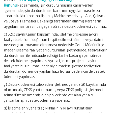
tarihli ve
6331 sayılı İş Sağlığı ve Güvenliği
Kanunu
kapsamında, işin durdurulmasına karar verilen
işyerlerinde, işin durdurulması kararının uygulanması ile bu
kararın kaldırılmasına ilişkin İş Mahkemeleri veya Aile, Çalışma
ve Sosyal Hizmetler Bakanlığı tarafından alınmış kararların
uygulanması arasında geçen sürede destek ödemesi yapılmaz.
c) 3213 sayılı Kanun kapsamında, işletme projesine aykırı
faaliyette bulunulduğunun tespit edilmesi hâlinde veya daimi
nezaretçi atamasının olmaması nedeniyle Genel Müdürlükçe
maden işletme faaliyetleri durdurulan işletmelerde, faaliyetlerin
durdurulması ile müsaade edildiği tarihe kadar geçen sürede
destek ödemesi yapılmaz. Ayrıca işletme projesine aykırı
faaliyette bulunulması nedeniyle maden işletme faaliyetleri
durdurulan dönemde yapılan hazırlık faaliyetleri için de destek
ödemesi yapılmaz.
ç) Destek ödemesi talep eden işletmeciye ait SGK kayıtlarında
olan ancak, ZFKS yaptırılmamış veya ZFKS poliçesi işletmeci
adına düzenlenmemiş olan poliçelerde yer alan yer altı
çalışanları için destek ödemesi yapılmaz.
d) İşletmelerin yer altı açıklıklarının iki ayrı ruhsat alanı