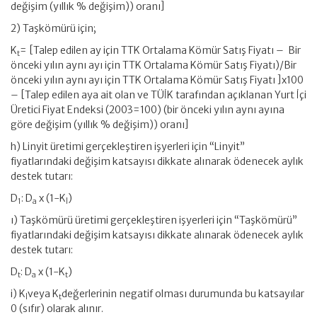
değişim (yıllık % değişim)) oranı]
2) Taşkömürü için;
K
= [Talep edilen ay için TTK Ortalama Kömür Satış Fiyatı – Bir
t
önceki yılın aynı ayı için TTK Ortalama Kömür Satış Fiyatı)/Bir
önceki yılın aynı ayı için TTK Ortalama Kömür Satış Fiyatı ]x100
– [Talep edilen aya ait olan ve TÜİK tarafından açıklanan Yurt İçi
Üretici Fiyat Endeksi (2003=100) (bir önceki yılın aynı ayına
göre değişim (yıllık % değişim)) oranı]
h) Linyit üretimi gerçekleştiren işyerleri için “Linyit”
fiyatlarındaki değişim katsayısı dikkate alınarak ödenecek aylık
destek tutarı:
D
: D
x (1-K
)
1
a
l
ı) Taşkömürü üretimi gerçekleştiren işyerleri için “Taşkömürü”
fiyatlarındaki değişim katsayısı dikkate alınarak ödenecek aylık
destek tutarı:
D
: D
x (1-K
)
t
a
t
i) K
veya K
değerlerinin negatif olması durumunda bu katsayılar
l
t
0 (sıfır) olarak alınır.