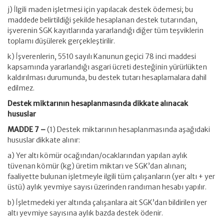
j) İlgili maden işletmesi için yapılacak destek ödemesi; bu
maddede belirtildiği şekilde hesaplanan destek tutarından,
işverenin SGK kayıtlarında yararlandığı diğer tüm teşviklerin
toplamı düşülerek gerçekleştirilir.
k) İşverenlerin, 5510 sayılı Kanunun geçici 78 inci maddesi
kapsamında yararlandığı asgari ücreti desteğinin yürürlükten
kaldırılması durumunda, bu destek tutarı hesaplamalara dahil
edilmez.
Destek miktarının hesaplanmasında dikkate alınacak
hususlar
MADDE 7 –
(1) Destek miktarının hesaplanmasında aşağıdaki
hususlar dikkate alınır:
a) Yer altı kömür ocağından/ocaklarından yapılan aylık
tüvenan kömür (kg) üretim miktarı ve SGK’dan alınan;
faaliyette bulunan işletmeyle ilgili tüm çalışanların (yer altı + yer
üstü) aylık yevmiye sayısı üzerinden randıman hesabı yapılır.
b) İşletmedeki yer altında çalışanlara ait SGK’dan bildirilen yer
altı yevmiye sayısına aylık bazda destek ödenir.