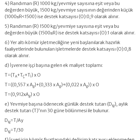
4) Randıman (R) 1000 kg/yevmiye sayısına eşit veya bu
değerden büyük, 1500 kg/yevmiye sayısının değerinden küçük
(1000≤R<1500) ise destek katsayısı (O):0,9 olarak alınır.
5) Randıman (R) 1500 kg/yevmiye sayısına eşit veya bu
değerden büyük (1500≤R) ise destek katsayısı (O):1 olarak alınır.
6) Yer altı kömür işletmeciliğine yeni başlanılarak hazırlık
faaliyetlerinde bulunulan işletmelerde destek katsayısı (O):0,8
olarak alınır.
d) İşverene işçi başına gelen ek maliyet toplamı:
T=(T
+T
+T
) x O
A
Ç
İ
T=((0,557 x A
)+(0,333 x A
)+(0,022 x A
)) x O
g
g
g
T=(0,912xA
) x O
g
e) Yevmiye başına ödenecek günlük destek tutarı (D
), aylık
ig
destek tutarı (T)’nın 30 güne bölünmesi ile bulunur.
D
=T/Ay
ig
D
=T/30
ig
f) İşyeri için kömür fiyatlarındaki değişim katsayısı eklenmeden