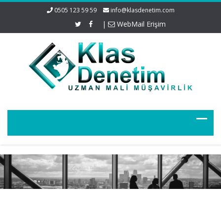
0505 123 59 59
info@klasdenetim.com
|
WebMail Erişim