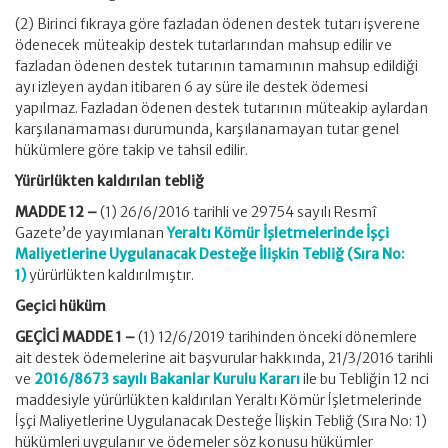
(2) Birinci fıkraya göre fazladan ödenen destek tutarı işverene
ödenecek müteakip destek tutarlarından mahsup edilir ve
fazladan ödenen destek tutarının tamamının mahsup edildiği
ayı izleyen aydan itibaren 6 ay süre ile destek ödemesi
yapılmaz. Fazladan ödenen destek tutarının müteakip aylardan
karşılanamaması durumunda, karşılanamayan tutar genel
hükümlere göre takip ve tahsil edilir.
Yürürlükten kaldırılan tebliğ
MADDE 12 –
(1) 26/6/2016 tarihli ve 29754 sayılı Resmî
Gazete’de yayımlanan
Yeraltı Kömür İşletmelerinde İşçi
Maliyetlerine Uygulanacak Desteğe İlişkin Tebliğ (Sıra No:
1)
yürürlükten kaldırılmıştır.
Geçici hüküm
GEÇİCİ MADDE 1 –
(1) 12/6/2019 tarihinden önceki dönemlere
ait destek ödemelerine ait başvurular hakkında, 21/3/2016 tarihli
ve
2016/8673 sayılı Bakanlar Kurulu Kararı
ile bu Tebliğin 12 nci
maddesiyle yürürlükten kaldırılan Yeraltı Kömür İşletmelerinde
İşçi Maliyetlerine Uygulanacak Desteğe İlişkin Tebliğ (Sıra No: 1)
hükümleri uygulanır ve ödemeler söz konusu hükümler