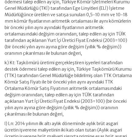
ödemesi talep edilen ay için, Türkiye Kömür İşletmeleri Kurumu
Genel Müdürlüğü (TKİ) tarafından Ege Linyitleri (ELİ) İşletme
Müdürlüğünce üretilen ve satışa sunulan 0,5-10 mm ve 10-18
mm kömür fiyatlarının aritmetik ortalaması ile aynı kömürlerin
bir önceki yılın aynı ayındaki fiyatlarının aritmetik
ortalamasındaki değişim oranından; talep edilen ay için TÜİK
tarafından açıklanan Yurt İçi Üretici Fiyat Endeksi (2003=100)
(bir önceki yılın aynı ayına göre değişim (yıllık % değişim))
oranının çıkarılması ile bulunan değeri,
k) Kt: Taşkömürü üretimi gerçekleştiren işyerleri tarafından
destek ödemesi talep edilen ay için, Türkiye Taşkömürü Kurumu
(TTK) tarafından Genel Müdürlüğe bildirilmiş olan TTK Ortalama
Kömür Satış Fiyatı ile bir önceki yılın aynı ayındaki TTK
Ortalama Kömür Satış Fiyatının aritmetik ortalamasındaki
değişim oranından; talep edilen ay için TÜİK tarafından
açıklanan Yurt İçi Üretici Fiyat Endeksi (2003=100) (bir önceki
yılın aynı ayına göre değişim (yıllık % değişim)) oranının
çıkarılması ile bulunan değeri,
l) Ln: 2014 yılının ilk altı aylık döneminde aylık brüt asgari
ücretin işverene maliyetinin iki katı olan tutarı (Aylık asgari
ücretin işverene brüt maliyeti sigorta primine esas brüt asgari