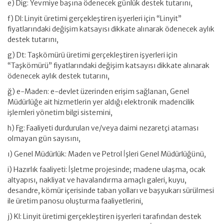
e) Dig: Yevmiye başına ödenecek günlük destek tutarını,
f) Dl: Linyit üretimi gerçekleştiren işyerleri için “Linyit”
fiyatlarındaki değişim katsayısı dikkate alınarak ödenecek aylık
destek tutarını,
g) Dt: Taşkömürü üretimi gerçekleştiren işyerleri için
“Taşkömürü” fiyatlarındaki değişim katsayısı dikkate alınarak
ödenecek aylık destek tutarını,
ğ) e-Maden: e-devlet üzerinden erişim sağlanan, Genel
Müdürlüğe ait hizmetlerin yer aldığı elektronik madencilik
işlemleri yönetim bilgi sistemini,
h) Fg: Faaliyeti durdurulan ve/veya daimi nezaretçi ataması
olmayan gün sayısını,
ı) Genel Müdürlük: Maden ve Petrol İşleri Genel Müdürlüğünü,
i) Hazırlık faaliyeti: İşletme projesinde; madene ulaşma, ocak
altyapısı, nakliyat ve havalandırma amaçlı galeri, kuyu,
desandre, kömür içerisinde taban yolları ve başyukarı sürülmesi
ile üretim panosu oluşturma faaliyetlerini,
j) Kl: Linyit üretimi gerçekleştiren işyerleri tarafından destek