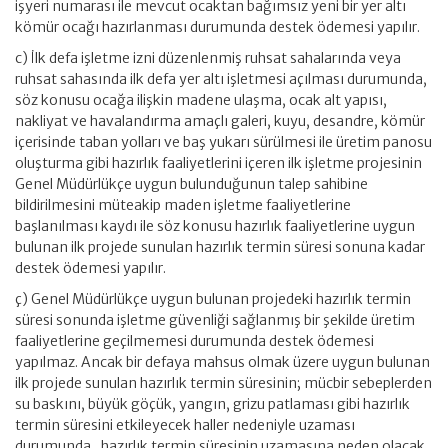
işyeri numarası ile mevcut ocaktan bağımsız yeni bir yer altı
kömür ocağı hazırlanması durumunda destek ödemesi yapılır.
c) İlk defa işletme izni düzenlenmiş ruhsat sahalarında veya
ruhsat sahasında ilk defa yer altı işletmesi açılması durumunda,
söz konusu ocağa ilişkin madene ulaşma, ocak alt yapısı,
nakliyat ve havalandırma amaçlı galeri, kuyu, desandre, kömür
içerisinde taban yolları ve baş yukarı sürülmesi ile üretim panosu
oluşturma gibi hazırlık faaliyetlerini içeren ilk işletme projesinin
Genel Müdürlükçe uygun bulunduğunun talep sahibine
bildirilmesini müteakip maden işletme faaliyetlerine
başlanılması kaydı ile söz konusu hazırlık faaliyetlerine uygun
bulunan ilk projede sunulan hazırlık termin süresi sonuna kadar
destek ödemesi yapılır.
ç) Genel Müdürlükçe uygun bulunan projedeki hazırlık termin
süresi sonunda işletme güvenliği sağlanmış bir şekilde üretim
faaliyetlerine geçilmemesi durumunda destek ödemesi
yapılmaz. Ancak bir defaya mahsus olmak üzere uygun bulunan
ilk projede sunulan hazırlık termin süresinin; mücbir sebeplerden
su baskını, büyük göçük, yangın, grizu patlaması gibi hazırlık
termin süresini etkileyecek haller nedeniyle uzaması
durumunda, hazırlık termin süresinin uzamasına neden olacak