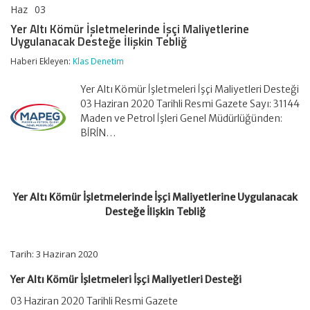
Haz
03
Yer
yorumlar kapalı
Altı
Yer Altı Kömür İşletmelerinde İşçi Maliyetlerine
Kömür
Uygulanacak Desteğe İlişkin Tebliğ
İşletmelerinde
İşçi
Haberi Ekleyen:
Klas Denetim
Maliyetlerine
Uygulanacak
Yer Altı Kömür İşletmeleri İşçi Maliyetleri Desteği
Desteğe
İlişkin
03 Haziran 2020 Tarihli Resmi Gazete Sayı: 31144
Tebliğ
Maden ve Petrol İşleri Genel Müdürlüğünden:
için
BİRİN…
Yer Altı Kömür İşletmelerinde İşçi Maliyetlerine Uygulanacak
Desteğe İlişkin Tebliğ
Tarih: 3 Haziran 2020
Yer Altı Kömür İşletmeleri İşçi Maliyetleri Desteği
03 Haziran 2020 Tarihli Resmi Gazete