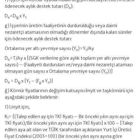
ödenecek aylık destek tutarı (D
):
a
D
=D
x Y
a
ig
t
g) İşyerinin üretim faaliyetinin durdurulduğu veya daimi
nezaretçi atamasının olmadığı dönemler dışında kalan süreler
için ödenecek aylık destek tutarı:
Ortalama yer altı yevmiye sayısı (Y
)=Y
/Ay
o
t
D
=T/Ay x [(SGK verilerine göre aylık toplam yer altı yevmiye
a
sayısı) – (Faaliyeti durdurulan ve/veya daimi nezaretçi ataması
olmayan gün sayısı x Ortalama yevmiye sayısı (Y
))]
o
D
= D
x [Y
– (F
x Y
)]
a
ig
t
g
o
ğ) Kömür fiyatlarının değişim katsayısı linyit ve taşkömürü için
aşağıdaki şekilde belirlenir:
1) Linyit için;
K
= [(Talep edilen ay için TKİ fiyatı – Bir önceki yılın aynı ayı için
l
TKİ fiyatı)/Bir önceki yılın aynı ayı için TKİ fiyatı] x 100 – [Talep
edilen aya ait olan ve TÜİK tarafından açıklanan Yurt İçi Üretici
Fiyat Endeksi (2003=100) (bir önceki yılın aynı ayına göre