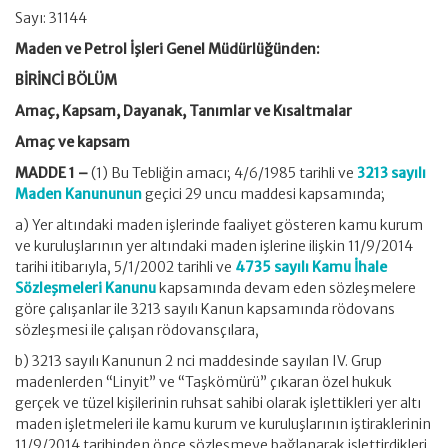
Sayı: 31144
Maden ve Petrol İşleri Genel Müdürlüğünden:
BİRİNCİ BÖLÜM
Amaç, Kapsam, Dayanak, Tanımlar ve Kısaltmalar
Amaç ve kapsam
MADDE 1 –
(1) Bu Tebliğin amacı; 4/6/1985 tarihli ve
3213 sayılı
Maden Kanununun
geçici 29 uncu maddesi kapsamında;
a) Yer altındaki maden işlerinde faaliyet gösteren kamu kurum
ve kuruluşlarının yer altındaki maden işlerine ilişkin 11/9/2014
tarihi itibarıyla, 5/1/2002 tarihli ve
4735 sayılı Kamu İhale
Sözleşmeleri Kanunu
kapsamında devam eden sözleşmelere
göre çalışanlar ile 3213 sayılı Kanun kapsamında rödovans
sözleşmesi ile çalışan rödovansçılara,
b) 3213 sayılı Kanunun 2 nci maddesinde sayılan IV. Grup
madenlerden “Linyit” ve “Taşkömürü” çıkaran özel hukuk
gerçek ve tüzel kişilerinin ruhsat sahibi olarak işlettikleri yer altı
maden işletmeleri ile kamu kurum ve kuruluşlarının iştiraklerinin
11/9/2014 tarihinden önce sözleşmeye bağlanarak işlettirdikleri