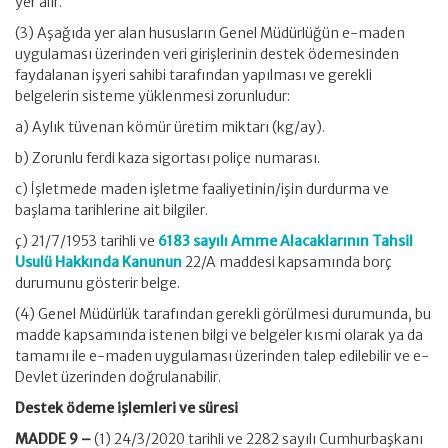
yer alır.
(3) Aşağıda yer alan hususların Genel Müdürlüğün e-maden
uygulaması üzerinden veri girişlerinin destek ödemesinden
faydalanan işyeri sahibi tarafından yapılması ve gerekli
belgelerin sisteme yüklenmesi zorunludur:
a) Aylık tüvenan kömür üretim miktarı (kg/ay).
b) Zorunlu ferdi kaza sigortası poliçe numarası.
c) İşletmede maden işletme faaliyetinin/işin durdurma ve
başlama tarihlerine ait bilgiler.
ç) 21/7/1953 tarihli ve
6183 sayılı Amme Alacaklarının Tahsil
Usulü Hakkında Kanunun
22/A maddesi kapsamında borç
durumunu gösterir belge.
(4) Genel Müdürlük tarafından gerekli görülmesi durumunda, bu
madde kapsamında istenen bilgi ve belgeler kısmi olarak ya da
tamamı ile e-maden uygulaması üzerinden talep edilebilir ve e-
Devlet üzerinden doğrulanabilir.
Destek ödeme işlemleri ve süresi
MADDE 9 –
(1) 24/3/2020 tarihli ve 2282 sayılı Cumhurbaşkanı