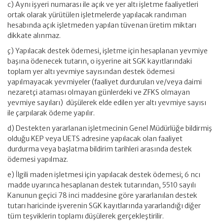
c) Aynı işyeri numarası ile açık ve yer altı işletme faaliyetleri
ortak olarak yürütülen işletmelerde yapılacak randıman
hesabında açık işletmeden yapılan tüvenan üretim miktarı
dikkate alınmaz.
ç) Yapılacak destek ödemesi, işletme için hesaplanan yevmiye
başına ödenecek tutarın, o işyerine ait SGK kayıtlarındaki
toplam yer altı yevmiye sayısından destek ödemesi
yapılmayacak yevmiyeler (faaliyet durdurulan ve/veya daimi
nezaretçi ataması olmayan günlerdeki ve ZFKS olmayan
yevmiye sayıları) düşülerek elde edilen yer altı yevmiye sayısı
ile çarpılarak ödeme yapılır.
d) Destekten yararlanan işletmecinin Genel Müdürlüğe bildirmiş
olduğu KEP veya UETS adresine yapılacak olan faaliyet
durdurma veya başlatma bildirim tarihleri arasında destek
ödemesi yapılmaz.
e) İlgili maden işletmesi için yapılacak destek ödemesi; 6 ncı
madde uyarınca hesaplanan destek tutarından, 5510 sayılı
Kanunun geçici 78 inci maddesine göre yararlanılan destek
tutarı haricinde işverenin SGK kayıtlarında yararlandığı diğer
tüm teşviklerin toplamı düşülerek gerçekleştirilir.