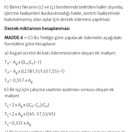
h) Birinci fıkranın (c) ve (ç) bentlerinde belirtilen haller dışında;
işletme faaliyetleri durdurulmadığı halde, üretim faaliyetinde
bulunulmamış olan aylar için destek ödemesi yapılmaz.
Destek miktarının hesaplanması
MADDE 6 –
(1) Bu Tebliğe göre yapılacak ödemeler aşağıdaki
formüllere göre hesaplanır:
a) Asgari ücretin iki katı ödenmesinden oluşan ek maliyet:
T
= A
x ((L
/L
)-1)
A
g
n
o
T
= A
x ((2.581,11/1.657,55)-1)
A
g
T
= 0,557 x A
A
g
b) Bir işçi için çalışma saatinin azalması sonucu oluşan ek
maliyet:
T
=2 x A
x ((Ç
-Ç
)/Ç
)
Ç
g
ö
s
ö
T
=2 x A
x ((45-37,5)/45)
Ç
g
T
=0,333 x A
Ç
g