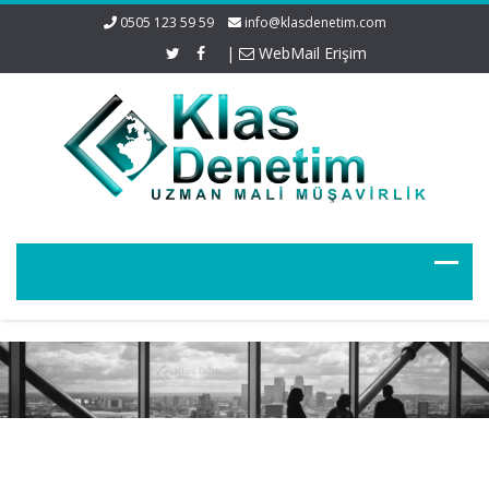
0505 123 59 59
info@klasdenetim.com
|
WebMail Erişim