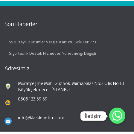
Son Haberler
5520 sayılı Kurumlar Vergisi Kanunu Sirküleri /73
Sigortacılık Destek Hizmetleri Yönetmeliği Değişti
Adresimiz
Muratçeşme Mah. Güz Sok. Mimapalas No:2 Ofis No:10
Büyükçekmece- İSTANBUL
0505 123 59 59
İletişim
İletişim
info@klasdenetim.com