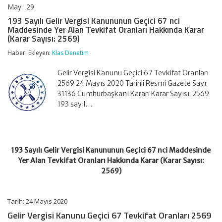
May
29
193
yorumlar kapalı
Sayılı
193 Sayılı Gelir Vergisi Kanununun Geçici 67 nci
Gelir
Maddesinde Yer Alan Tevkifat Oranları Hakkında Karar
Vergisi
(Karar Sayısı: 2569)
Kanununun
Geçici
Haberi Ekleyen:
Klas Denetim
67
nci
Gelir Vergisi Kanunu Geçici 67 Tevkifat Oranları
Maddesinde
Yer
2569 24 Mayıs 2020 Tarihli Resmi Gazete Sayı:
Alan
31136 Cumhurbaşkanı Kararı Karar Sayısı: 2569
Tevkifat
193 sayıl…
Oranları
Hakkında
Karar
(Karar
Sayısı:
193 Sayılı Gelir Vergisi Kanununun Geçici 67 nci Maddesinde
2569)
için
Yer Alan Tevkifat Oranları Hakkında Karar (Karar Sayısı:
2569)
Tarih: 24 Mayıs 2020
Gelir Vergisi Kanunu Geçici 67 Tevkifat Oranları 2569