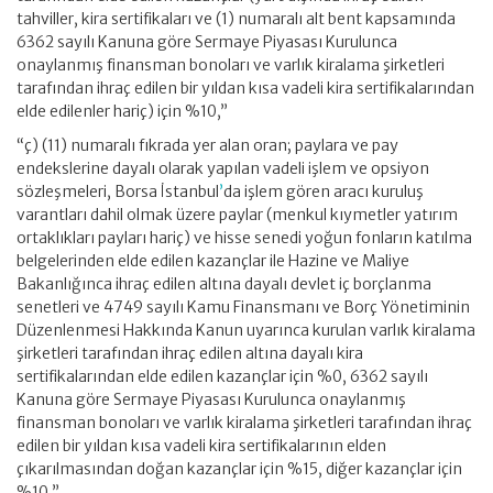
tahviller, kira sertifikaları ve (1) numaralı alt bent kapsamında
6362 sayılı Kanuna göre Sermaye Piyasası Kurulunca
onaylanmış finansman bonoları ve varlık kiralama şirketleri
tarafından ihraç edilen bir yıldan kısa vadeli kira sertifikalarından
elde edilenler hariç) için %10,”
“ç) (11) numaralı fıkrada yer alan oran; paylara ve pay
endekslerine dayalı olarak yapılan vadeli işlem ve opsiyon
sözleşmeleri, Borsa İstanbul
’
da işlem gören aracı kuruluş
varantları dahil olmak üzere paylar (menkul kıymetler yatırım
ortaklıkları payları hariç) ve hisse senedi yoğun fonların katılma
belgelerinden elde edilen kazançlar ile Hazine ve Maliye
Bakanlığınca ihraç edilen altına dayalı devlet iç borçlanma
senetleri ve 4749 sayılı Kamu Finansmanı ve Borç Yönetiminin
Düzenlenmesi Hakkında Kanun uyarınca kurulan varlık kiralama
şirketleri tarafından ihraç edilen altına dayalı kira
sertifikalarından elde edilen kazançlar için %0, 6362 sayılı
Kanuna göre Sermaye Piyasası Kurulunca onaylanmış
finansman bonoları ve varlık kiralama şirketleri tarafından ihraç
edilen bir yıldan kısa vadeli kira sertifikalarının elden
çıkarılmasından doğan kazançlar için %15, diğer kazançlar için
%10,”