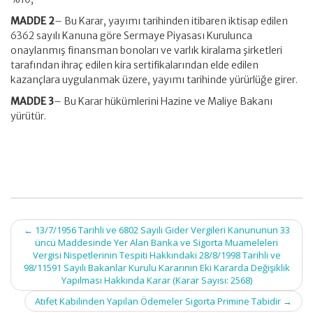
MADDE 2
– Bu Karar, yayımı tarihinden itibaren iktisap edilen
6362 sayılı Kanuna göre Sermaye Piyasası Kurulunca
onaylanmış finansman bonoları ve varlık kiralama şirketleri
tarafından ihraç edilen kira sertifikalarından elde edilen
kazançlara uygulanmak üzere, yayımı tarihinde yürürlüğe girer.
MADDE 3
– Bu Karar hükümlerini Hazine ve Maliye Bakanı
yürütür.
Post
←
13/7/1956 Tarihli ve 6802 Sayılı Gider Vergileri Kanununun 33
navigation
üncü Maddesinde Yer Alan Banka ve Sigorta Muameleleri
Vergisi Nispetlerinin Tespiti Hakkındaki 28/8/1998 Tarihli ve
98/11591 Sayılı Bakanlar Kurulu Kararının Eki Kararda Değişiklik
Yapılması Hakkında Karar (Karar Sayısı: 2568)
Atıfet Kabilinden Yapılan Ödemeler Sigorta Primine Tabidir
→