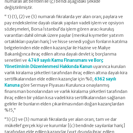
numaralı alt bentleri ile (ç) bendi aşağıdaki şekilde
değiştirilmiştir.
“ 1) (1), (2) ve (3) numaralı fıkralarda yer alan oran; paylara ve
pay endekslerine dayalı olarak yapılan vadeli işlem ve opsiyon
sözleşmeleri, Borsa İstanbul’da işlem gören aracı kuruluş
varantları dahil olmak üzere paylar (menkul kıymetler yatırım
ortaklıkları payları hariç) ve hisse senedi yoğun fonların katılma
belgelerinden elde edilen kazançlar ile Hazine ve Maliye
Bakanlığınca ihraç edilen altına dayalı devlet iç borçlanma
senetleri ve
4749 sayılı Kamu Finansmanı ve Borç
Yönetiminin Düzenlenmesi Hakkında Kanun
uyarınca kurulan
varlık kiralama şirketleri tarafından ihraç edilen altına dayalı kira
sertifikalarından elde edilen kazançlar için %0,
6362 sayılı
Kanuna
göre Sermaye Piyasası Kurulunca onaylanmış
finansman bonolarından ve varlık kiralama şirketleri tarafından
ihraç edilen bir yıldan kısa vadeli kira sertifikalarından sağlanan
gelirler ile bunların elden çıkarılmasından doğan kazançlardan
%15,”
“3) (2) ve (3) numaralı fıkralarda yer alan oran; tam ve dar
mükellef gerçek kişi ve kurumlar [(c) bendinde sayılanlar hariç]
tarafından elde edilen kazançlar (yurt dışında ihraç edilen