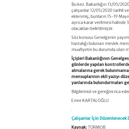
Bu kez. Bakanlığın 13/05/2020 
çalışanlar 12/05/2020 tarihli 
eklenmiş, bunların 15-19 Mayı
ayrıca karar verilmesi halind
olacakları belirtilmiştir.
Söz konusu Genelgenin yayımı
hastalığı bulunan meslek mensu
muafiyetin bu durumda olan me
İçişleri Bakanlığının Genelg
günlerde yapılan kontrollerde 
almalarına gerek bulunmamakt
mensuplarının ekli yazıyı düzen
yanlarında bulundurmaları g
Bilgilerinizi ve gereğini rica ede
Emre KARTALOĞLU
.
Çalışanlar İçin Düzenlenecek
Kaynak:
TÜRMOB