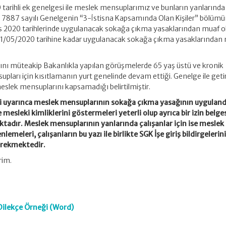
tarihli ek genelgesi ile meslek mensuplarımız ve bunların yanlarında
ve 7887 sayılı Genelgenin “3-İstisna Kapsamında Olan Kişiler” bölüm
s 2020 tarihlerinde uygulanacak sokağa çıkma yasaklarından muaf ol
e 31/05/2020 tarihine kadar uygulanacak sokağa çıkma yasaklarından
nı müteakip Bakanlıkla yapılan görüşmelerde 65 yaş üstü ve kronik
pları için kısıtlamanın yurt genelinde devam ettiği. Genelge ile getir
slek mensuplarını kapsamadığı belirtilmiştir.
esi uyarınca meslek mensuplarının sokağa çıkma yasağının uyguland
mesleki kimliklerini göstermeleri yeterli olup ayrıca bir izin belge
adır. Meslek mensuplarının yanlarında çalışanlar için ise meslek
lemeleri, çalışanların bu yazı ile birlikte SGK İşe giriş bildirgelerin
erekmektedir.
rim.
 Dilekçe Örneği (Word)