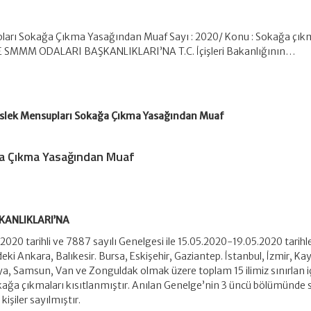
ları Sokağa Çıkma Yasağından Muaf Sayı : 2020/ Konu : Sokağa çı
 SMMM ODALARI BAŞKANLIKLARI’NA T.C. İçişleri Bakanlığının…
slek Mensupları Sokağa Çıkma Yasağından Muaf
a Çıkma Yasağından Muaf
KANLIKLARI’NA
/2020 tarihli ve 7887 sayılı Genelgesi ile 15.05.2020-19.05.2020 tarihle
i Ankara, Balıkesir. Bursa, Eskişehir, Gaziantep. İstanbul, İzmir, Kay
ya, Samsun, Van ve Zonguldak olmak üzere toplam 15 ilimiz sınırlan i
ağa çıkmaları kısıtlanmıştır. Anılan Genelge’nin 3 üncü bölümünde
işiler sayılmıştır.