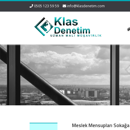
0505 123 59 59
info@klasdenetim.com
Meslek Mensupları Sokağa