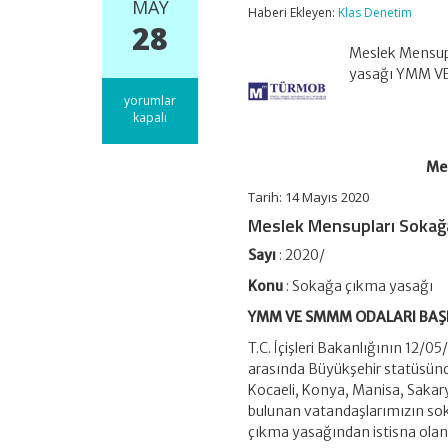
MAY
Haberi Ekleyen:
Klas Denetim
28
Meslek Mensup
yasağı YMM VE
Meslek
yorumlar
Mensupları
kapalı
Sokağa
Çıkma
Me
Yasağından
Muaf
Tarih: 14 Mayıs 2020
için
Meslek Mensupları Sokağ
Sayı
: 2020/
Konu
: Sokağa çıkma yasağı
YMM VE SMMM ODALARI BAŞ
T.C. İçişleri Bakanlığının 12/05
arasında Büyükşehir statüsündek
Kocaeli, Konya, Manisa, Sakar
bulunan vatandaşlarımızın sok
çıkma yasağından istisna olan k