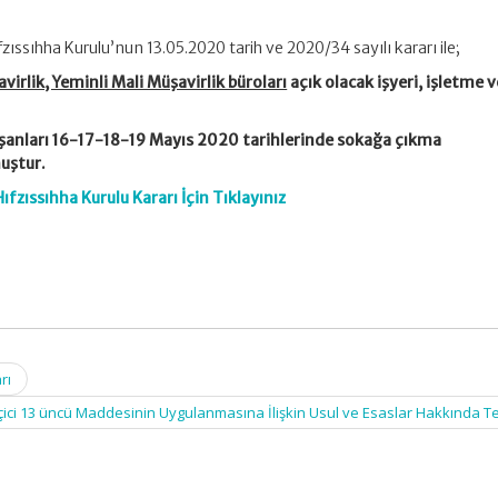
fzıssıhha Kurulu’nun 13.05.2020 tarih ve 2020/34 sayılı kararı ile;
irlik, Yeminli Mali Müşavirlik büroları
açık olacak işyeri, işletme v
şanları 16-17-18-19 Mayıs 2020 tarihlerinde sokağa çıkma
uştur.
ıfzıssıhha Kurulu Kararı İçin Tıklayınız
rı
çici 13 üncü Maddesinin Uygulanmasına İlişkin Usul ve Esaslar Hakkında T