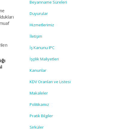
Beyanname Süreleri
üne
Duyurular
dukları
 muaf
Hizmetlerimiz
İletişim
ilen
İş Kanunu IPC
İşçilik Maliyetleri
ığı
si
Kanunlar
i
KDV Oranları ve Listesi
Makaleler
Politikamız
Pratik Bilgiler
Sirküler