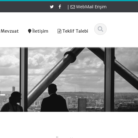
|
WebMail Erişim
 Mevzuat
İletişim
Teklif Talebi