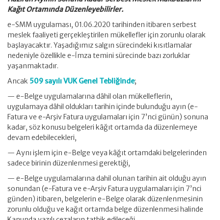
Kağıt Ortamında Düzenleyebilirler.
e-SMM uygulaması, 01.06.2020 tarihinden itibaren serbest
meslek faaliyeti gerçekleştirilen mükellefler için zorunlu olarak
başlayacaktır. Yaşadığımız salgın sürecindeki kısıtlamalar
nedeniyle özellikle e-İmza temini sürecinde bazı zorluklar
yaşanmaktadır.
Ancak
509 sayılı VUK Genel Tebliğinde
;
— e-Belge uygulamalarına dâhil olan mükelleflerin,
uygulamaya dâhil oldukları tarihin içinde bulunduğu ayın (e-
Fatura ve e-Arşiv Fatura uygulamaları için 7’nci günün) sonuna
kadar, söz konusu belgeleri kâğıt ortamda da düzenlemeye
devam edebilecekleri,
— Aynı işlem için e-Belge veya kâğıt ortamdaki belgelerinden
sadece birinin düzenlenmesi gerektiği,
— e-Belge uygulamalarına dahil olunan tarihin ait olduğu ayın
sonundan (e-Fatura ve e-Arşiv Fatura uygulamaları için 7’nci
günden) itibaren, belgelerin e-Belge olarak düzenlenmesinin
zorunlu olduğu ve kağıt ortamda belge düzenlenmesi halinde
Kanunda yazılı cezaların tatbik edileceği,