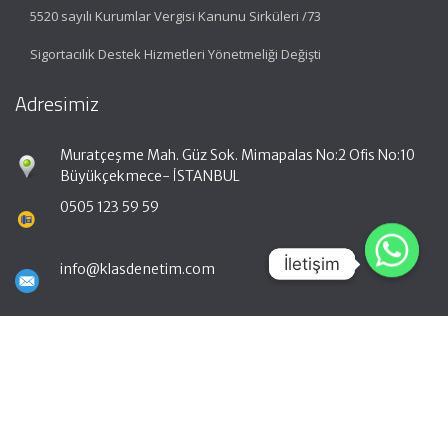
5520 sayılı Kurumlar Vergisi Kanunu Sirküleri /73
Sigortacılık Destek Hizmetleri Yönetmeliği Değişti
Adresimiz
Muratçeşme Mah. Güz Sok. Mimapalas No:2 Ofis No:10
Büyükçekmece- İSTANBUL
0505 123 59 59
İletişim
İletişim
info@klasdenetim.com
Hızlı Menü
Ana Sayfa
Hakkımızda
Hizmetlerimiz
Güncel Mevzuat