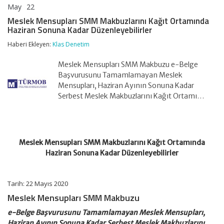
May
22
Meslek
yorumlar kapalı
Mensupları
Meslek Mensupları SMM Makbuzlarını Kağıt Ortamında
SMM
Haziran Sonuna Kadar Düzenleyebilirler
Makbuzlarını
Kağıt
Haberi Ekleyen:
Klas Denetim
Ortamında
Haziran
Meslek Mensupları SMM Makbuzu e-Belge
Sonuna
Kadar
Başvurusunu Tamamlamayan Meslek
Düzenleyebilirler
Mensupları, Haziran Ayının Sonuna Kadar
için
Serbest Meslek Makbuzlarını Kağıt Ortamı…
Meslek Mensupları SMM Makbuzlarını Kağıt Ortamında
Haziran Sonuna Kadar Düzenleyebilirler
Tarih: 22 Mayıs 2020
Meslek Mensupları SMM Makbuzu
e-Belge Başvurusunu Tamamlamayan Meslek Mensupları,
Haziran Ayının Sonuna Kadar Serbest Meslek Makbuzlarını