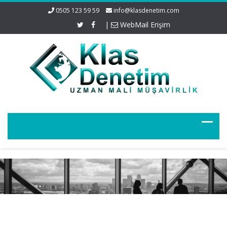
0505 123 59 59
info@klasdenetim.com
|
WebMail Erişim