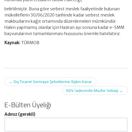
belirtilmiştir. Buna göre serbest meslek faaliyetinde bulunan
mükelleflerin 30/06/2020 tarihinde kadar serbest meslek
makbuzlarını kağıt ortamında düzenlemeleri mümkündür.
Halen yapmamış olanlar için Haziran ayı sonuna kadar e-SMM
başvurularının tamamlanması hususunu önemle hatırlatırız.
Kaynak:
TÜRMOB
Post
←
Dış Ticaret Sermaye Şirketlerine İlişkin Karar
navigation
KDV İadesinde Mücbir Sebep
→
E-Bülten Üyeliği
Adınız (gerekli)