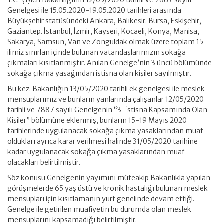
T.C. İçişleri Bakanlığının 12/05/2020 tarihli ve 7887 sayılı
Genelgesi ile 15.05.2020-19.05.2020 tarihleri arasında
Büyükşehir statüsündeki Ankara, Balıkesir. Bursa, Eskişehir,
Gaziantep. İstanbul, İzmir, Kayseri, Kocaeli, Konya, Manisa,
Sakarya, Samsun, Van ve Zonguldak olmak üzere toplam 15
ilimiz sınırlan içinde bulunan vatandaşlarımızın sokağa
çıkmaları kısıtlanmıştır. Anılan Genelge’nin 3 üncü bölümünde
sokağa çıkma yasağından istisna olan kişiler sayılmıştır.
Bu kez. Bakanlığın 13/05/2020 tarihli ek genelgesi ile meslek
mensuplarımız ve bunların yanlarında çalışanlar 12/05/2020
tarihli ve 7887 sayılı Genelgenin “3-İstisna Kapsamında Olan
Kişiler” bölümüne eklenmiş, bunların 15-19 Mayıs 2020
tarihlerinde uygulanacak sokağa çıkma yasaklarından muaf
oldukları ayrıca karar verilmesi halinde 31/05/2020 tarihine
kadar uygulanacak sokağa çıkma yasaklarından muaf
olacakları belirtilmiştir.
Söz konusu Genelgenin yayımını müteakip Bakanlıkla yapılan
görüşmelerde 65 yaş üstü ve kronik hastalığı bulunan meslek
mensupları için kısıtlamanın yurt genelinde devam ettiği.
Genelge ile getirilen muafiyetin bu durumda olan meslek
mensuplarını kapsamadığı belirtilmiştir.