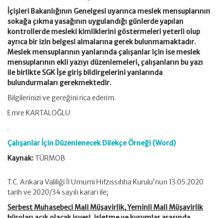
İçişleri Bakanlığının Genelgesi uyarınca meslek mensuplarının
sokağa çıkma yasağının uygulandığı günlerde yapılan
kontrollerde mesleki kimliklerini göstermeleri yeterli olup
ayrıca bir izin belgesi almalarına gerek bulunmamaktadır.
Meslek mensuplarının yanlarında çalışanlar için ise meslek
mensuplarının ekli yazıyı düzenlemeleri, çalışanların bu yazı
ile birlikte SGK İşe giriş bildirgelerini yanlarında
bulundurmaları gerekmektedir.
Bilgilerinizi ve gereğini rica ederim.
Emre KARTALOĞLU
.
Çalışanlar İçin Düzenlenecek Dilekçe Örneği (Word)
Kaynak:
TÜRMOB
T.C. Ankara Valiliği İl Umumi Hıfzıssıhha Kurulu’nun 13.05.2020
tarih ve 2020/34 sayılı kararı ile;
Serbest Muhasebeci Mali Müşavirlik, Yeminli Mali Müşavirlik
büroları
açık olacak işyeri, işletme ve kurumlar arasında