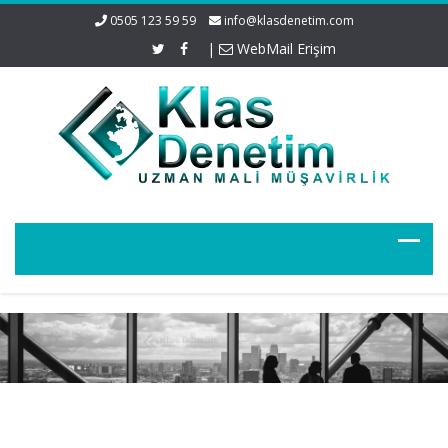
0505 123 59 59
info@klasdenetim.com
|
WebMail Erişim