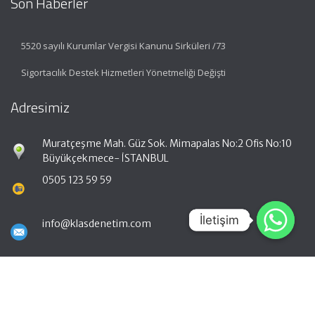
Son Haberler
5520 sayılı Kurumlar Vergisi Kanunu Sirküleri /73
Sigortacılık Destek Hizmetleri Yönetmeliği Değişti
Adresimiz
Muratçeşme Mah. Güz Sok. Mimapalas No:2 Ofis No:10
Büyükçekmece- İSTANBUL
0505 123 59 59
İletişim
İletişim
info@klasdenetim.com
Hızlı Menü
Ana Sayfa