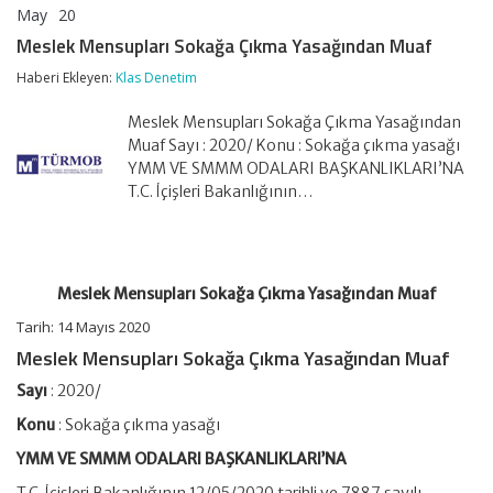
May
20
Meslek
yorumlar kapalı
Mensupları
Meslek Mensupları Sokağa Çıkma Yasağından Muaf
Sokağa
Çıkma
Haberi Ekleyen:
Klas Denetim
Yasağından
Muaf
Meslek Mensupları Sokağa Çıkma Yasağından
için
Muaf Sayı : 2020/ Konu : Sokağa çıkma yasağı
YMM VE SMMM ODALARI BAŞKANLIKLARI’NA
T.C. İçişleri Bakanlığının…
Meslek Mensupları Sokağa Çıkma Yasağından Muaf
Tarih: 14 Mayıs 2020
Meslek Mensupları Sokağa Çıkma Yasağından Muaf
Sayı
: 2020/
Konu
: Sokağa çıkma yasağı
YMM VE SMMM ODALARI BAŞKANLIKLARI’NA