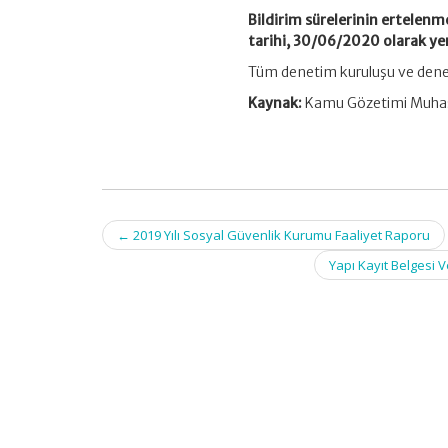
Bildirim sürelerinin ertelen
tarihi, 30/06/2020 olarak yen
Tüm denetim kuruluşu ve denet
Kaynak:
Kamu Gözetimi Muhas
Post
←
2019 Yılı Sosyal Güvenlik Kurumu Faaliyet Raporu
navigation
Yapı Kayıt Belgesi V