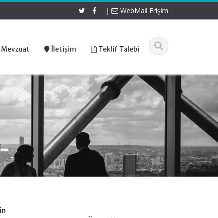
|
WebMail Erişim
 Mevzuat
İletişim
Teklif Talebi
in