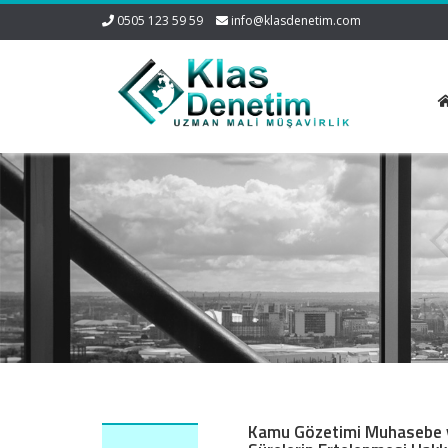
0505 123 59 59
info@klasdenetim.com
Kamu Gözetimi Muhasebe ve 