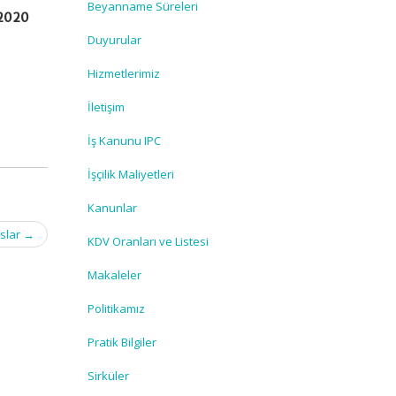
Beyanname Süreleri
/2020
Duyurular
Hizmetlerimiz
İletişim
İş Kanunu IPC
İşçilik Maliyetleri
Kanunlar
aslar
→
KDV Oranları ve Listesi
Makaleler
Politikamız
Pratik Bilgiler
Sirküler