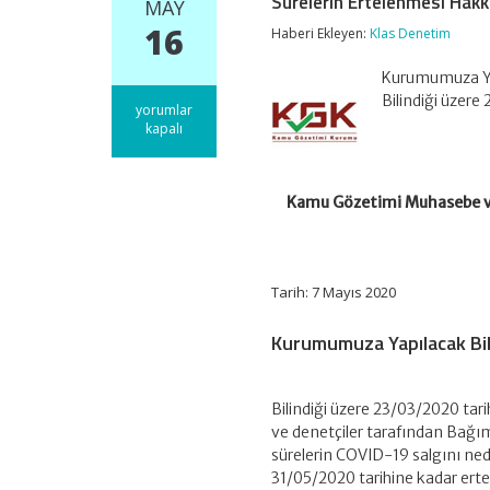
Sürelerin Ertelenmesi Hakk
MAY
16
Haberi Ekleyen:
Klas Denetim
Kurumumuza Yap
Bilindiği üzer
Kamu
yorumlar
Gözetimi
kapalı
Muhasebe
ve
Denetim
Standartları
Kamu Gözetimi Muhasebe ve 
Kurumuna
Yapılacak
Bildirimlere
İlişkin
Tarih: 7 Mayıs 2020
Sürelerin
Ertelenmesi
Hakkında
Kurumumuza Yapılacak Bild
Ek
Duyuru
için
Bilindiği üzere 23/03/2020 tar
ve denetçiler tarafından Bağı
sürelerin COVID-19 salgını ne
31/05/2020 tarihine kadar ert