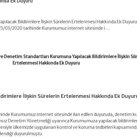
ında Ek Duyuru
ılacak Bildirimlere İlişkin Sürelerin Ertelenmesi Hakkında Ek Duyur
e 23/03/2020 tarihinde Kurumumuz internet sitesinde i…
Denetim Standartları Kurumuna Yapılacak Bildirimlere İlişkin Sür
Ertelenmesi Hakkında Ek Duyuru
irimlere İlişkin Sürelerin Ertelenmesi Hakkında Ek Duyur
ihinde Kurumumuz internet sitesinde ilan edilen duyuruda, denetim ku
msız Denetim Yönetmeliği uyarınca Kurumumuza yapılacak bildirimlere
deniyle ülkemizde uygulanan kontrol ve koruma tedbirleri kapsamınd
elendiği duyurulmuştu.