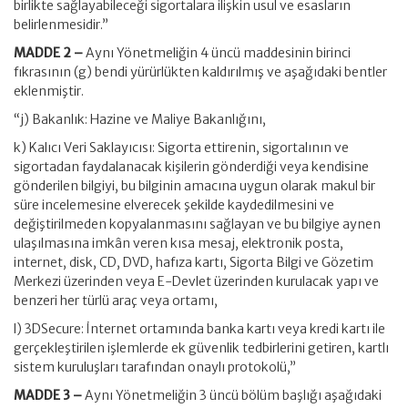
birlikte sağlayabileceği sigortalara ilişkin usul ve esasların
belirlenmesidir.”
MADDE 2 –
Aynı Yönetmeliğin 4 üncü maddesinin birinci
fıkrasının (g) bendi yürürlükten kaldırılmış ve aşağıdaki bentler
eklenmiştir.
“j) Bakanlık: Hazine ve Maliye Bakanlığını,
k) Kalıcı Veri Saklayıcısı: Sigorta ettirenin, sigortalının ve
sigortadan faydalanacak kişilerin gönderdiği veya kendisine
gönderilen bilgiyi, bu bilginin amacına uygun olarak makul bir
süre incelemesine elverecek şekilde kaydedilmesini ve
değiştirilmeden kopyalanmasını sağlayan ve bu bilgiye aynen
ulaşılmasına imkân veren kısa mesaj, elektronik posta,
internet, disk, CD, DVD, hafıza kartı, Sigorta Bilgi ve Gözetim
Merkezi üzerinden veya E-Devlet üzerinden kurulacak yapı ve
benzeri her türlü araç veya ortamı,
l) 3DSecure: İnternet ortamında banka kartı veya kredi kartı ile
gerçekleştirilen işlemlerde ek güvenlik tedbirlerini getiren, kartlı
sistem kuruluşları tarafından onaylı protokolü,”
MADDE 3 –
Aynı Yönetmeliğin 3 üncü bölüm başlığı aşağıdaki