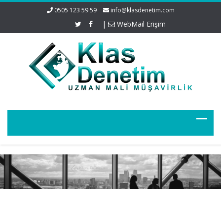
0505 123 59 59
info@klasdenetim.com
|
WebMail Erişim