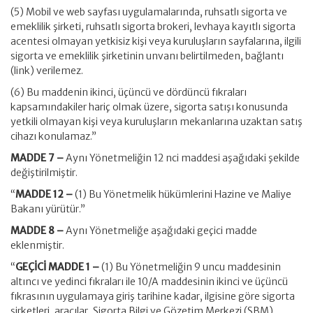
(5) Mobil ve web sayfası uygulamalarında, ruhsatlı sigorta ve
emeklilik şirketi, ruhsatlı sigorta brokeri, levhaya kayıtlı sigorta
acentesi olmayan yetkisiz kişi veya kuruluşların sayfalarına, ilgili
sigorta ve emeklilik şirketinin unvanı belirtilmeden, bağlantı
(link) verilemez.
(6) Bu maddenin ikinci, üçüncü ve dördüncü fıkraları
kapsamındakiler hariç olmak üzere, sigorta satışı konusunda
yetkili olmayan kişi veya kuruluşların mekanlarına uzaktan satış
cihazı konulamaz.”
MADDE 7 –
Aynı Yönetmeliğin 12 nci maddesi aşağıdaki şekilde
değiştirilmiştir.
“
MADDE 12 –
(1) Bu Yönetmelik hükümlerini Hazine ve Maliye
Bakanı yürütür.”
MADDE 8 –
Aynı Yönetmeliğe aşağıdaki geçici madde
eklenmiştir.
“
GEÇİCİ MADDE 1 –
(1) Bu Yönetmeliğin 9 uncu maddesinin
altıncı ve yedinci fıkraları ile 10/A maddesinin ikinci ve üçüncü
fıkrasının uygulamaya giriş tarihine kadar, ilgisine göre sigorta
şirketleri, aracılar, Sigorta Bilgi ve Gözetim Merkezi (SBM),