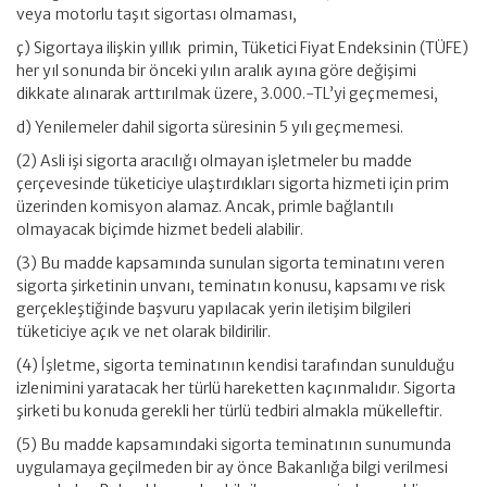
veya motorlu taşıt sigortası olmaması,
ç) Sigortaya ilişkin yıllık primin, Tüketici Fiyat Endeksinin (TÜFE)
her yıl sonunda bir önceki yılın aralık ayına göre değişimi
dikkate alınarak arttırılmak üzere, 3.000.-TL’yi geçmemesi,
d) Yenilemeler dahil sigorta süresinin 5 yılı geçmemesi.
(2) Asli işi sigorta aracılığı olmayan işletmeler bu madde
çerçevesinde tüketiciye ulaştırdıkları sigorta hizmeti için prim
üzerinden komisyon alamaz. Ancak, primle bağlantılı
olmayacak biçimde hizmet bedeli alabilir.
(3) Bu madde kapsamında sunulan sigorta teminatını veren
sigorta şirketinin unvanı, teminatın konusu, kapsamı ve risk
gerçekleştiğinde başvuru yapılacak yerin iletişim bilgileri
tüketiciye açık ve net olarak bildirilir.
(4) İşletme, sigorta teminatının kendisi tarafından sunulduğu
izlenimini yaratacak her türlü hareketten kaçınmalıdır. Sigorta
şirketi bu konuda gerekli her türlü tedbiri almakla mükelleftir.
(5) Bu madde kapsamındaki sigorta teminatının sunumunda
uygulamaya geçilmeden bir ay önce Bakanlığa bilgi verilmesi