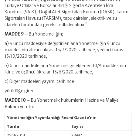
Türkiye Odalar ve Borsalar Birliği Sigorta Acenteleri İcra
Komitesi (SAİK), Doğal Afet Sigortaları Kurumu (DASK), Tarım
Sigortaları Havuzu (TARSİM), tapu daireleri, elektrik ve su
idareleri tarafından gerekli tedbirler alınır.”
MADDE 9 –
Bu Yönetmeliğin;
a) 4 üncü maddesiyle değiştirilen ana Yönetmeliğin 9 uncu
maddesinin altıncı fıkrası 15/7/2020 tarihinde, yedinci fıkrası
15/10/2020 tarihinde,
b) 6 ncı madde ile ana Yönetmeliğe eklenen 10/A maddesinin
ikinci ve üçüncü fıkraları 15/6/2020 tarihinde,
c) Diğer maddeleri yayımı tarihinde
yürürlüğe girer.
MADDE 10 –
Bu Yönetmelik hükümlerini Hazine ve Maliye
Bakanı yürütür.
Yönetmeliğin Yayımlandığı Resmî Gazete’nin
Tarihi
Sayısı
25/4/2014
28982