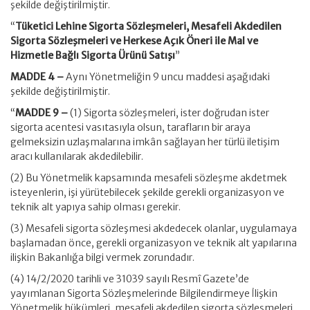
şekilde değiştirilmiştir.
“
Tüketici Lehine Sigorta Sözleşmeleri, Mesafeli Akdedilen
Sigorta Sözleşmeleri ve Herkese Açık Öneri ile Mal ve
Hizmetle Bağlı Sigorta Ürünü Satışı
”
MADDE 4 –
Aynı Yönetmeliğin 9 uncu maddesi aşağıdaki
şekilde değiştirilmiştir.
“
MADDE 9 –
(1) Sigorta sözleşmeleri, ister doğrudan ister
sigorta acentesi vasıtasıyla olsun, tarafların bir araya
gelmeksizin uzlaşmalarına imkân sağlayan her türlü iletişim
aracı kullanılarak akdedilebilir.
(2) Bu Yönetmelik kapsamında mesafeli sözleşme akdetmek
isteyenlerin, işi yürütebilecek şekilde gerekli organizasyon ve
teknik alt yapıya sahip olması gerekir.
(3) Mesafeli sigorta sözleşmesi akdedecek olanlar, uygulamaya
başlamadan önce, gerekli organizasyon ve teknik alt yapılarına
ilişkin Bakanlığa bilgi vermek zorundadır.
(4) 14/2/2020 tarihli ve 31039 sayılı Resmî Gazete’de
yayımlanan Sigorta Sözleşmelerinde Bilgilendirmeye İlişkin
Yönetmelik hükümleri, mesafeli akdedilen sigorta sözleşmeleri