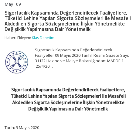
May
09
Sigortacılık
yorumlar kapalı
Kapsamında
Sigortacılık Kapsamında Değerlendirilecek Faaliyetlere,
Değerlendirilecek
Tüketici Lehine Yapılan Sigorta Sözleşmeleri ile Mesafeli
Faaliyetlere,
Akdedilen Sigorta Sözleşmelerine İlişkin Yönetmelikte
Tüketici
Değişiklik Yapılmasına Dair Yönetmelik
Lehine
Yapılan
Haberi Ekleyen:
Klas Denetim
Sigorta
Sözleşmeleri
Sigortacılık Kapsamında Değerlendirilecek
ile
Faaliyetler 09 Mayıs 2020 Tarihli Resmi Gazete Sayı:
Mesafeli
31122 Hazine ve Maliye Bakanlığından: MADDE 1 –
Akdedilen
Sigorta
25/4/20…
Sözleşmelerine
İlişkin
Yönetmelikte
Değişiklik
Sigortacılık Kapsamında Değerlendirilecek Faaliyetlere,
Yapılmasına
Tüketici Lehine Yapılan Sigorta Sözleşmeleri ile Mesafeli
Dair
Yönetmelik
Akdedilen Sigorta Sözleşmelerine İlişkin Yönetmelikte
için
Değişiklik Yapılmasına Dair Yönetmelik
Tarih: 9 Mayıs 2020