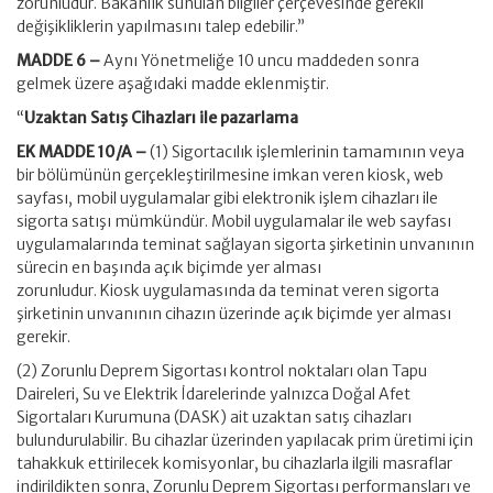
zorunludur. Bakanlık sunulan bilgiler çerçevesinde gerekli
değişikliklerin yapılmasını talep edebilir.”
MADDE 6 –
Aynı Yönetmeliğe 10 uncu maddeden sonra
gelmek üzere aşağıdaki madde eklenmiştir.
“
Uzaktan Satış Cihazları ile pazarlama
EK MADDE 10/A –
(1) Sigortacılık işlemlerinin tamamının veya
bir bölümünün gerçekleştirilmesine imkan veren kiosk, web
sayfası, mobil uygulamalar gibi elektronik işlem cihazları ile
sigorta satışı mümkündür. Mobil uygulamalar ile web sayfası
uygulamalarında teminat sağlayan sigorta şirketinin unvanının
sürecin en başında açık biçimde yer alması
zorunludur. Kiosk uygulamasında da teminat veren sigorta
şirketinin unvanının cihazın üzerinde açık biçimde yer alması
gerekir.
(2) Zorunlu Deprem Sigortası kontrol noktaları olan Tapu
Daireleri, Su ve Elektrik İdarelerinde yalnızca Doğal Afet
Sigortaları Kurumuna (DASK) ait uzaktan satış cihazları
bulundurulabilir. Bu cihazlar üzerinden yapılacak prim üretimi için
tahakkuk ettirilecek komisyonlar, bu cihazlarla ilgili masraflar
indirildikten sonra, Zorunlu Deprem Sigortası performansları ve