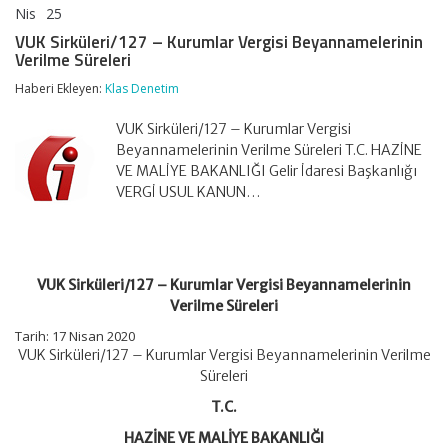
Nis
25
VUK
yorumlar kapalı
Sirküleri/127
VUK Sirküleri/127 – Kurumlar Vergisi Beyannamelerinin
–
Verilme Süreleri
Kurumlar
Vergisi
Haberi Ekleyen:
Klas Denetim
Beyannamelerinin
Verilme
VUK Sirküleri/127 – Kurumlar Vergisi
Süreleri
için
Beyannamelerinin Verilme Süreleri T.C. HAZİNE
VE MALİYE BAKANLIĞI Gelir İdaresi Başkanlığı
VERGİ USUL KANUN…
VUK Sirküleri/127 – Kurumlar Vergisi Beyannamelerinin
Verilme Süreleri
Tarih: 17 Nisan 2020
VUK Sirküleri/127 – Kurumlar Vergisi Beyannamelerinin Verilme
Süreleri
T.C.
HAZİNE VE MALİYE BAKANLIĞI