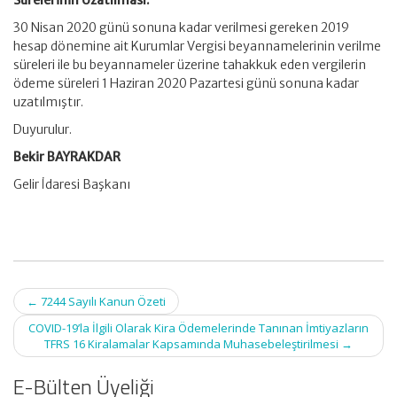
Sürelerinin Uzatılması:
30 Nisan 2020 günü sonuna kadar verilmesi gereken 2019
hesap dönemine ait Kurumlar Vergisi beyannamelerinin verilme
süreleri ile bu beyannameler üzerine tahakkuk eden vergilerin
ödeme süreleri 1 Haziran 2020 Pazartesi günü sonuna kadar
uzatılmıştır.
Duyurulur.
Bekir BAYRAKDAR
Gelir İdaresi Başkanı
Post
←
7244 Sayılı Kanun Özeti
navigation
COVID-19’la İlgili Olarak Kira Ödemelerinde Tanınan İmtiyazların
TFRS 16 Kiralamalar Kapsamında Muhasebeleştirilmesi
→
E-Bülten Üyeliği