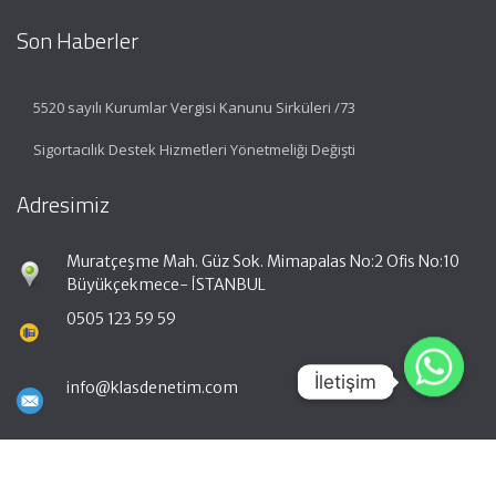
Son Haberler
5520 sayılı Kurumlar Vergisi Kanunu Sirküleri /73
Sigortacılık Destek Hizmetleri Yönetmeliği Değişti
Adresimiz
Muratçeşme Mah. Güz Sok. Mimapalas No:2 Ofis No:10
Büyükçekmece- İSTANBUL
0505 123 59 59
İletişim
İletişim
info@klasdenetim.com
Hızlı Menü