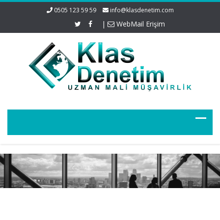
0505 123 59 59
info@klasdenetim.com
|
WebMail Erişim