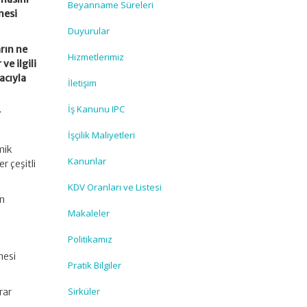
Beyanname Süreleri
mesi
Duyurular
rın ne
Hizmetlerimiz
e ilgili
acıyla
İletişim
İş Kanunu IPC
r
İşçilik Maliyetleri
mik
Kanunlar
r çeşitli
KDV Oranları ve Listesi
an
Makaleler
Politikamız
mesi
Pratik Bilgiler
Sirküler
rar