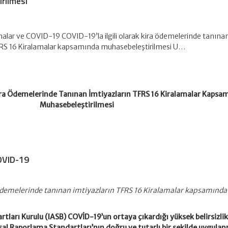
rilmesi
malar ve COVID-19 COVID-19’la ilgili olarak kira ödemelerinde tanına
FRS 16 Kiralamalar kapsamında muhasebeleştirilmesi U…
 Kira Ödemelerinde Tanınan İmtiyazların TFRS 16 Kiralamalar Kapsa
Muhasebeleştirilmesi
OVID-19
a ödemelerinde tanınan imtiyazların TFRS 16 Kiralamalar kapsamında
tları Kurulu (IASB) COVİD-19’un ortaya çıkardığı yüksek belirsizli
al Raporlama Standartları’nın doğru ve tutarlı bir şekilde uygula