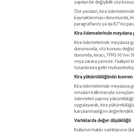
yapılan bir değişiklik söz konus
Öte yandan, kira ödemelerinde 
kaynaklanması durumunda, kira
paragraflarını ya da 87’nci pa
Kira ödemelerinde meydana ge
Kira ödemelerinde meydana gel
durumunda, söz konusu değişikl
durumda, kiracı, TFRS 16’nın 38
veya zarara yansıtır. Faaliyet k
tutarda kira geliri muhasebeleş
Kira yükümlülüğünün kısmen
Kira ödemelerinde meydana gel
ortadan kalkmasıyla sonuçlanm
ödemeleri yapma yükümlülüğü yas
uygulayarak, kira yükümlülüğünü
karşılanmadığını değerlendirir
Varlıklarda değer düşüklüğü
Kullanım hakkı varlıklarının (