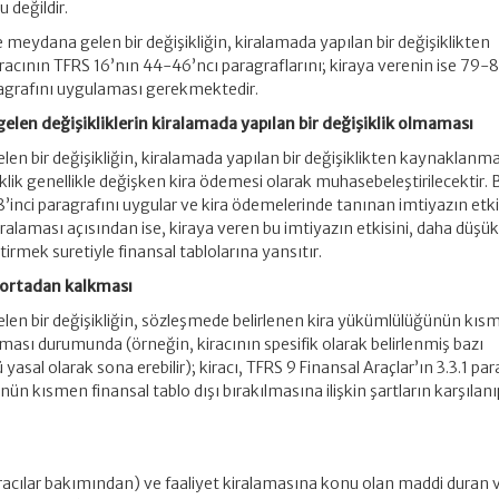
u değildir.
meydana gelen bir değişikliğin, kiralamada yapılan bir değişiklikten
cının TFRS 16’nın 44-46’ncı paragraflarını; kiraya verenin ise 79-8
ragrafını uygulaması gerekmektedir.
len değişikliklerin kiralamada yapılan bir değişiklik olmaması
en bir değişikliğin, kiralamada yapılan bir değişiklikten kaynaklan
ik genellikle değişken kira ödemesi olarak muhasebeleştirilecektir. B
’inci paragrafını uygular ve kira ödemelerinde tanınan imtiyazın etki
iralaması açısından ise, kiraya veren bu imtiyazın etkisini, daha düşük
tirmek suretiyle finansal tablolarına yansıtır.
 ortadan kalkması
en bir değişikliğin, sözleşmede belirlenen kira yükümlülüğünün kıs
ası durumunda (örneğin, kiracının spesifik olarak belirlenmiş bazı
al olarak sona erebilir); kiracı, TFRS 9 Finansal Araçlar’ın 3.3.1 par
n kısmen finansal tablo dışı bırakılmasına ilişkin şartların karşılanı
.
kiracılar bakımından) ve faaliyet kiralamasına konu olan maddi duran v