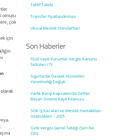
Teklif Talebi
tler
li olması
Transfer Fiyatlandırması
zere, çok
Ulusal Meslek Standartları
ek için
Son Haberler
kliğin
nı
5520 sayılı Kurumlar Vergisi Kanunu
Sirküleri /73
ın
Sigortacılık Destek Hizmetleri
Yönetmeliği Değişti
 olarak
Varlık Barışı Kapsamında Defter-
Beyan Sistemi Kayıt Kılavuzu
SGK İş Kazaları ve Meslek Hastalıkları
İstatistikleri – 2025
 veya
k
Gelir Vergisi Genel Tebliği (Seri No:
başına
335)