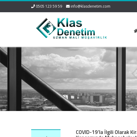
0505 123 59 59
info@klasdenetim.com
COVID-19’la İlgili Olarak 