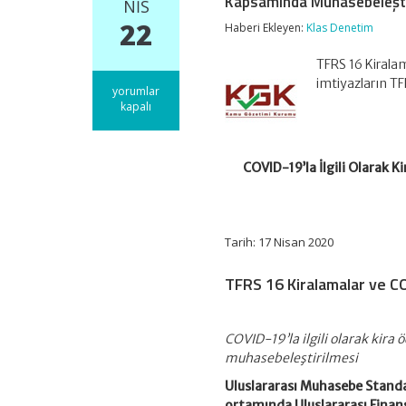
Kapsamında Muhasebeleşti
NIS
22
Haberi Ekleyen:
Klas Denetim
TFRS 16 Kirala
imtiyazların T
COVID-
yorumlar
19’la
kapalı
İlgili
Olarak
Kira
Ödemelerinde
COVID-19’la İlgili Olarak
Tanınan
İmtiyazların
TFRS
16
Tarih: 17 Nisan 2020
Kiralamalar
Kapsamında
Muhasebeleştirilmesi
TFRS 16 Kiralamalar ve C
için
COVID-19’la ilgili olarak kir
muhasebeleştirilmesi
Uluslararası Muhasebe Standar
ortamında Uluslararası Finans