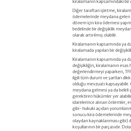
kiralamanın kapsamındaki bir d
Diğer taraftan işletme, kiralam
ödemelerinde meydana gelen deği
dönem için kira ödemesi yapm
bedelinde bir değişiklik meyda
olarak artırılmış olabilir.
Kiralamanın kapsamında ya da
kiralamada yapılan bir değişik
Kiralamanın kapsamında ya da 
değişikliğin, kiralamanın esas 
değerlendirmeyi yaparken, TFR
ilgili tüm durum ve şartları dikk
olduğu mevzuatı kapsayabilir. Ö
meydana gelmesi ya da belirli 
gerektiren hükümler yer alabil
idarelerince alınan önlemler, 
gibi- hukuki açıdan yorumlanmas
sonucu kira ödemelerinde meyda
olaydan kaynaklanması gibi) 
koşullarının bir parçasıdır. D