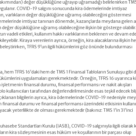
 bakımından) değer düşüklüğüne uğrayıp uğramadığı belirlenirken TM
ygulanır. COVID-19 salgını sonucunda kira ödemelerinde imtiyaz
n, varlıkların değer düşüklüğüne uğramış olabileceğini göstermesi
demelerinde imtiyaz tanınan dönemde, kazançlarda meydana gelen az
nın değer düşüklüğüne uğramış olabileceğine ilişkin bir gösterge olabili
un vadeli etkileri, kullanım hakkı varlıklarının beklenen ve devam ed
eyebilir. Kiraya verenlerin ayrıca, örneğin, kira alacaklarına ilişkin h
eleştirirken, TFRS 9’un ilgili hükümlerini göz önünde bulundurması
rıca, hem TFRS 16’daki hem de TMS 1 Finansal Tabloların Sunuluşu gibi d
ükümlerini uygulamaları gerekmektedir. Örneğin, TFRS 16 uyarınca ki
n işletmenin finansal durumu, finansal performansı ve nakit akışları
blo kullanıcıları tarafından değerlendirilmesinde esas teşkil edecek bilg
çıklanan bilgilerin ayrıca, kira ödemelerinde COVID-19 nedeniyle me
in finansal durumu ve finansal performansı üzerindeki etkisinin kullanı
yacak yeterlilikte de olması gerekmektedir (bakınız: TMS 1’in 31’inci
Muhasebe Standartları Kurulu (IASB), COVID-19 salgınıyla ilgili olarak k
rın kira sözleşmesinin esas hüküm ve koşullarının bir parçası olup