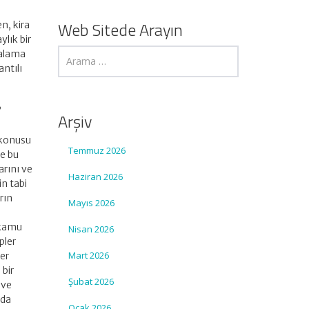
Web Sitede Arayın
n, kira
ylık bir
ralama
ntılı
,
Arşiv
 konusu
Temmuz 2026
me bu
arını ve
Haziran 2026
in tabi
rın
Mayıs 2026
 kamu
Nisan 2026
pler
Mart 2026
ler
 bir
Şubat 2026
 ve
ada
Ocak 2026