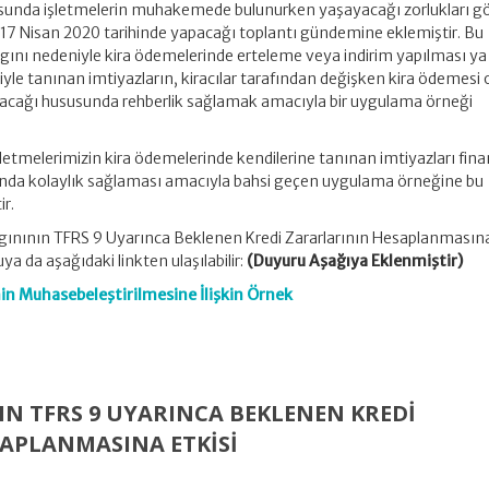
usunda işletmelerin muhakemede bulunurken yaşayacağı zorlukları g
7 Nisan 2020 tarihinde yapacağı toplantı gündemine eklemiştir. Bu
nı nedeniyle kira ödemelerinde erteleme veya indirim yapılması ya
iyle tanınan imtiyazların, kiracılar tarafından değişken kira ödemesi 
tılacağı hususunda rehberlik sağlamak amacıyla bir uygulama örneği
letmelerimizin kira ödemelerinde kendilerine tanınan imtiyazları fina
unda kolaylık sağlaması amacıyla bahsi geçen uygulama örneğine bu
ir.
lgınının TFRS 9 Uyarınca Beklenen Kredi Zararlarının Hesaplanmasına
da aşağıdaki linkten ulaşılabilir:
(Duyuru Aşağıya Eklenmiştir)
in Muhasebeleştirilmesine İlişkin Örnek
IN TFRS 9 UYARINCA BEKLENEN KREDI
APLANMASINA ETKISI