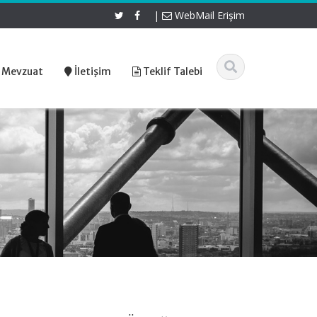
|
WebMail Erişim
 Mevzuat
İletişim
Teklif Talebi