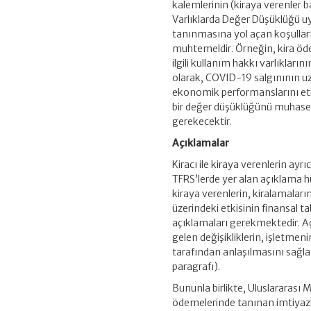
kalemlerinin (kiraya verenler
Varlıklarda Değer Düşüklüğü u
tanınmasına yol açan koşulları
muhtemeldir. Örneğin, kira ö
ilgili kullanım hakkı varlıkları
olarak, COVID-19 salgınının uz
ekonomik performanslarını etkil
bir değer düşüklüğünü muhaseb
gerekecektir.
Açıklamalar
Kiracı ile kiraya verenlerin ay
TFRS’lerde yer alan açıklama h
kiraya verenlerin, kiralamaları
üzerindeki etkisinin finansal ta
açıklamaları gerekmektedir. A
gelen değişikliklerin, işletmen
tarafından anlaşılmasını sağla
paragrafı).
Bununla birlikte, Uluslararası 
ödemelerinde tanınan imtiyazla