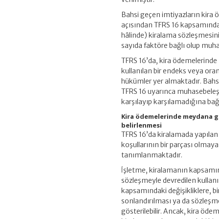
Bahsi geçen imtiyazların kira 
açısından TFRS 16 kapsamında fi
hâlinde) kiralama sözleşmesini
sayıda faktöre bağlı olup muh
TFRS 16’da, kira ödemelerinde 
kullanılan bir endeks veya ora
hükümler yer almaktadır. Bahsi
TFRS 16 uyarınca muhasebeleştir
karşılayıp karşılamadığına bağl
Kira ödemelerinde meydana gel
belirlenmesi
TFRS 16’da kiralamada yapılan 
koşullarının bir parçası olmay
tanımlanmaktadır.
İşletme, kiralamanın kapsamınd
sözleşmeyle devredilen kullanı
kapsamındaki değişikliklere, bi
sonlandırılması ya da sözleşme
gösterilebilir. Ancak, kira öde