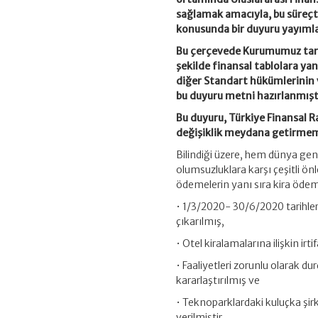
sağlamak amacıyla, bu süreçt
konusunda bir duyuru yayımla
Bu çerçevede Kurumumuz tara
şekilde finansal tablolara ya
diğer Standart hükümlerinin 
bu duyuru metni hazırlanmışt
Bu duyuru, Türkiye Finansal 
değişiklik meydana getirmem
Bilindiği üzere, hem dünya ge
olumsuzluklara karşı çeşitli ö
ödemelerin yanı sıra kira ödem
• 1/3/2020- 30/6/2020 tarihler
çıkarılmış,
• Otel kiralamalarına ilişkin irt
• Faaliyetleri zorunlu olarak du
kararlaştırılmış ve
• Teknoparklardaki kuluçka şirk
verilmiştir.