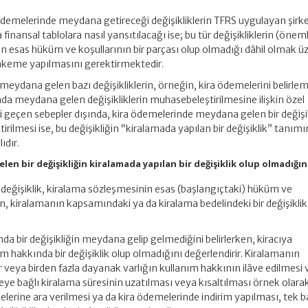
ödemelerinde meydana getireceği değişikliklerin TFRS uygulayan şirke
nansal tablolara nasıl yansıtılacağı ise; bu tür değişikliklerin (önem
n esas hüküm ve koşullarının bir parçası olup olmadığı dâhil olmak ü
akeme yapılmasını gerektirmektedir.
meydana gelen bazı değişikliklerin, örneğin, kira ödemelerini belirlem
nda meydana gelen değişikliklerin muhasebeleştirilmesine ilişkin özel
 geçen sebepler dışında, kira ödemelerinde meydana gelen bir değişi
ilmesi ise, bu değişikliğin “kiralamada yapılan bir değişiklik” tanımı
ıdır.
en bir değişikliğin kiralamada yapılan bir değişiklik olup olmadığın
değişiklik, kiralama sözleşmesinin esas (başlangıçtaki) hüküm ve
an, kiralamanın kapsamındaki ya da kiralama bedelindeki bir değişiklik
a bir değişikliğin meydana gelip gelmediğini belirlerken, kiracıya
m hakkında bir değişiklik olup olmadığını değerlendirir. Kiralamanın
r veya birden fazla dayanak varlığın kullanım hakkının ilâve edilmesi
ye bağlı kiralama süresinin uzatılması veya kısaltılması örnek olara
melerine ara verilmesi ya da kira ödemelerinde indirim yapılması, tek 