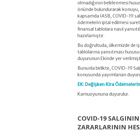
olmadığının belirlenmesi hus
önünde bulundurarak konuyu, 1
kapsamda IASB, COVID-19 salgı
ödemelerin iptal edilmesi suret
finansal tablolara nasıl yansı
hazırlamıştır.
Bu doğrultuda, ülkemizde de iş
tablolarına yansıtması husus
duyurunun Ekinde yer verilmişt
Bununla birlikte, COVID-19 Sa
konusunda yayımlanan duyuruya 
EK: Değişken Kira Ödemelerin
Kamuoyununa duyurulur.
COVID-19 SALGININ
ZARARLARININ HES