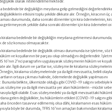
eğişiklik olarak nitelendirilmemektedir.
a bedelinde bir değişikliğin meydana gelip gelmediğini değerlendirirke
şikliklerin etkisini toplu şekilde dikkate alır. Örneğin, kiracının üç a
aması durumunda, daha sonraki dönemler için kira ödemelerinin, ki
na getirmeyecek şekilde daha sonraki dönemler için kira ödemeleri ora
 kiralama bedelinde bir değişikliğin meydana gelmemesi durumunda
lik de söz konusu olmayacaktır.
kiralama bedelinde bir değişiklik olması durumunda ise işletme, söz
hüküm ve koşullarının bir parçası olup olmadığını değerlendirir. İşlet
S 16’nın 2’nci paragrafını uygulayarak sözleşmenin hüküm ve koşull
ate alır. İlgili durum ve şartlar ise; sözleşme ile kiralama sözleşmelerin
rneğin, kiralama sözleşmelerinde ya da ilgili mevzuatta, belirli olayla
şartların ortaya çıkması halinde, ödemelerde değişiklik yapılmasını
ir. Bununla birlikte, ülkemizde olduğu gibi COVID-19 salgını sebebiyle
esas sözleşme ya da ilgili mevzuatta yer alan hükümlerin -mücbir sebe
ıyla ilgili olabilir. Esas sözleşmedeki ya da ilgili mevzuattaki hüküm
na gelen değişiklikler, bu hükümlerin etkileri (COVID-19 salgını gibi
daha önceden tasavvur edilmemiş olsa dâhi, kiralamanın esas hüküm
olayısıyla böyle bir durumda, TFRS 16’nın amaçları bakımından kiralam