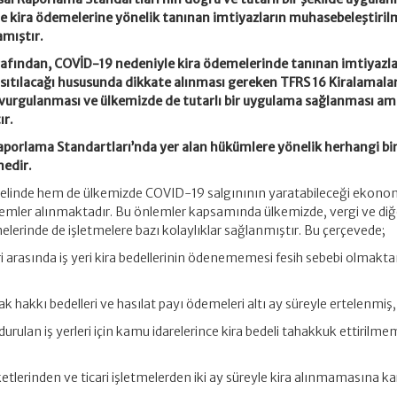
e kira ödemelerine yönelik tanınan imtiyazların muhasebeleştiril
mıştır.
fından, COVİD-19 nedeniyle kira ödemelerinde tanınan imtiyazla
nsıtılacağı hususunda dikkate alınması gereken TFRS 16 Kiralamalar v
vurgulanması ve ülkemizde de tutarlı bir uygulama sağlanması am
ır.
Raporlama Standartları’nda yer alan hükümlere yönelik herhangi bi
edir.
nelinde hem de ülkemizde COVID-19 salgınının yaratabileceği ekono
nlemler alınmaktadır. Bu önlemler kapsamında ülkemizde, vergi ve diğe
elerinde de işletmelere bazı kolaylıklar sağlanmıştır. Bu çerçevede;
i arasında iş yeri kira bedellerinin ödenememesi fesih sebebi olmakt
ifak hakkı bedelleri ve hasılat payı ödemeleri altı ay süreyle ertelenmiş,
rdurulan iş yerleri için kamu idarelerince kira bedeli tahakkuk ettirilme
etlerinden ve ticari işletmelerden iki ay süreyle kira alınmamasına ka