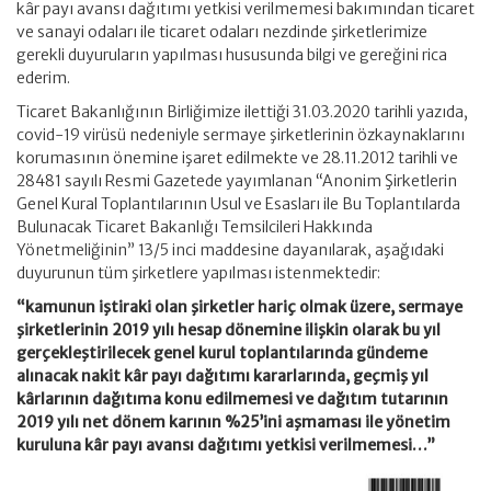
kâr payı avansı dağıtımı yetkisi verilmemesi bakımından ticaret
ve sanayi odaları ile ticaret odaları nezdinde şirketlerimize
gerekli duyuruların yapılması hususunda bilgi ve gereğini rica
ederim.
Ticaret Bakanlığının Birliğimize ilettiği 31.03.2020 tarihli yazıda,
covid-19 virüsü nedeniyle sermaye şirketlerinin özkaynaklarını
korumasının önemine işaret edilmekte ve 28.11.2012 tarihli ve
28481 sayılı Resmi Gazetede yayımlanan “Anonim Şirketlerin
Genel Kural Toplantılarının Usul ve Esasları ile Bu Toplantılarda
Bulunacak Ticaret Bakanlığı Temsilcileri Hakkında
Yönetmeliğinin” 13/5 inci maddesine dayanılarak, aşağıdaki
duyurunun tüm şirketlere yapılması istenmektedir:
“kamunun iştiraki olan şirketler hariç olmak üzere, sermaye
şirketlerinin 2019 yılı hesap dönemine ilişkin olarak bu yıl
gerçekleştirilecek genel kurul toplantılarında gündeme
alınacak nakit kâr payı dağıtımı kararlarında, geçmiş yıl
kârlarının dağıtıma konu edilmemesi ve dağıtım tutarının
2019 yılı net dönem karının %25’ini aşmaması ile yönetim
kuruluna kâr payı avansı dağıtımı yetkisi verilmemesi…”