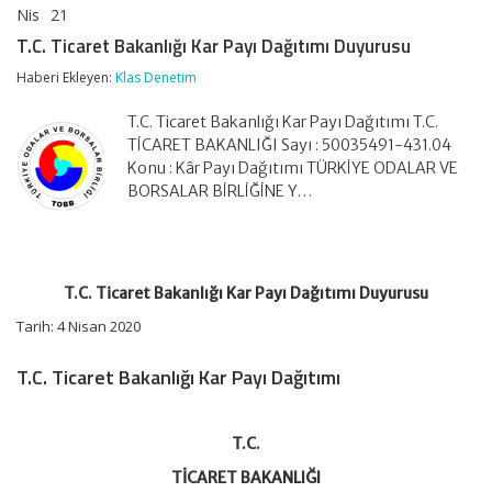
Nis
21
T.C.
yorumlar kapalı
Ticaret
T.C. Ticaret Bakanlığı Kar Payı Dağıtımı Duyurusu
Bakanlığı
Kar
Haberi Ekleyen:
Klas Denetim
Payı
Dağıtımı
T.C. Ticaret Bakanlığı Kar Payı Dağıtımı T.C.
Duyurusu
TİCARET BAKANLIĞI Sayı : 50035491-431.04
için
Konu : Kâr Payı Dağıtımı TÜRKİYE ODALAR VE
BORSALAR BİRLİĞİNE Y…
T.C. Ticaret Bakanlığı Kar Payı Dağıtımı Duyurusu
Tarih: 4 Nisan 2020
T.C. Ticaret Bakanlığı Kar Payı Dağıtımı
T.C.
TİCARET BAKANLIĞI