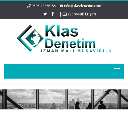
0505 123 59 59
info@klasdenetim.com
|
WebMail Erişim