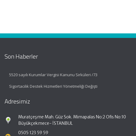
Son Haberler
5520 sayılı Kurumlar Vergisi Kanunu Sirküleri /73
Sigortacılık Destek Hizmetleri Yönetmeliği Değişti
Adresimiz
Muratçeşme Mah. Güz Sok. Mimapalas No:2 Ofis No:10
Büyükçekmece- İSTANBUL
0505 123 59 59