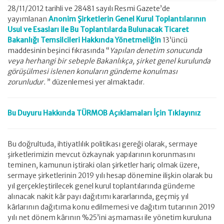
28/11/2012 tarihli ve 28481 sayılı Resmi Gazete’de
yayımlanan
Anonim Şirketlerin Genel Kurul Toplantılarının
Usul ve Esasları ile Bu Toplantılarda Bulunacak Ticaret
Bakanlığı Temsilcileri Hakkında Yönetmeliğin
13’üncü
maddesinin beşinci fıkrasında “
Yapılan denetim sonucunda
veya herhangi bir sebeple Bakanlıkça, şirket genel kurulunda
görüşülmesi islenen konuların gündeme konulması
zorunludur.
” düzenlemesi yer almaktadır.
Bu Duyuru Hakkında TÜRMOB Açıklamaları İçin Tıklayınız
Bu doğrultuda, ihtiyatlılık politikası gereği olarak, sermaye
şirketlerimizin mevcut özkaynak yapılarının korunmasını
teminen, kamunun iştiraki olan şirketler hariç olmak üzere,
sermaye şirketlerinin 2019 yılı hesap dönemine ilişkin olarak bu
yıl gerçekleştirilecek genel kurul toplantılarında gündeme
alınacak nakit kâr payı dağıtımı kararlarında, geçmiş yıl
kârlarının dağıtıma konu edilmemesi ve dağıtım tutarının 2019
yılı net dönem kârının %25’ini aşmaması ile yönetim kuruluna